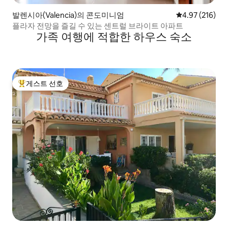
발렌시아(Valencia)의 콘도미니엄
평점 4.97점(5점
4.97 (216)
플라자 전망을 즐길 수 있는 센트럴 브라이트 아파트
가족 여행에 적합한 하우스 숙소
게스트 선호
상위 게스트 선호