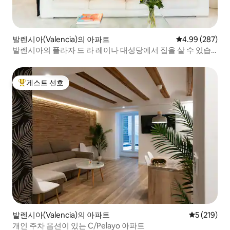
발렌시아(Valencia)의 아파트
평점 4.99점(5점
4.99 (287)
발렌시아의 플라자 드 라 레이나 대성당에서 집을 살 수 있습
니다.
게스트 선호
상위 게스트 선호
발렌시아(Valencia)의 아파트
평점 5점(5점
5 (219)
개인 주차 옵션이 있는 C/Pelayo 아파트