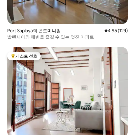
Port Saplaya의 콘도미니엄
평점 4.95점(5점
4.95 (129)
발렌시아와 해변을 즐길 수 있는 멋진 아파트
게스트 선호
상위 게스트 선호