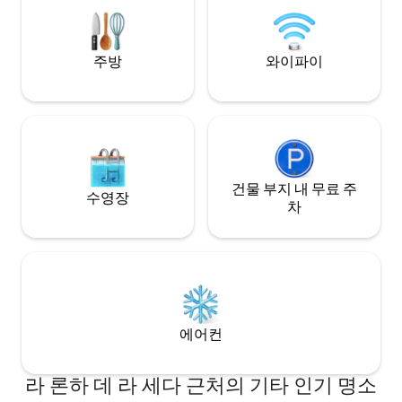
서 리노베이션 작업
que podrás llegar y marcharte cuando te
기간과 종료일은 알
venga bien sin necesidad de programar
요일부터 금요일 오
horarios con nadie. Cuenta además con
지, 토요일에는 오전
주방
와이파이
una larga balconada en la que podrás
소음이 발생할 수 
desayunar al sol contemplando a la
gente pasear por una de las más
atractivas calles históricas de la ciudad
de Valencia. Limpieza gratuita y
recambio de sábanas/toallas para
estancias de más de 5 noches bajo
petición y disponibilidad.
건물 부지 내 무료 주
수영장
차
에어컨
라 론하 데 라 세다 근처의 기타 인기 명소