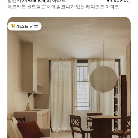
발렌시아(Valencia)의 아파트
평점 4.92점(5점
4.92 (407)
메르카트 센트럴 근처의 발코니가 있는 래디언트 아파트
게스트 선호
상위 게스트 선호