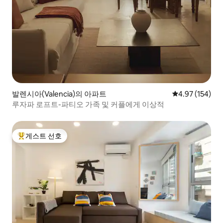
발렌시아(Valencia)의 아파트
평점 4.97점(5점
4.97 (154)
루자파 로프트-파티오 가족 및 커플에게 이상적
게스트 선호
상위 게스트 선호