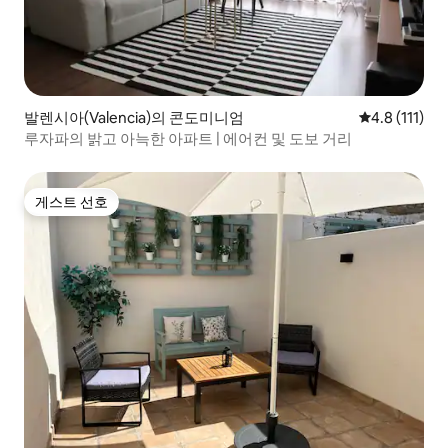
발렌시아(Valencia)의 콘도미니엄
평점 4.8점(5
4.8 (111)
루자파의 밝고 아늑한 아파트 | 에어컨 및 도보 거리
게스트 선호
게스트 선호