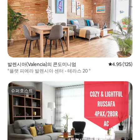
발렌시아(Valencia)의 콘도미니엄
평점 4.95점(5
4.95 (125)
"플랫 피에라 발렌시아 센터 - 테라스 20 "
슈퍼호스트
슈퍼호스트