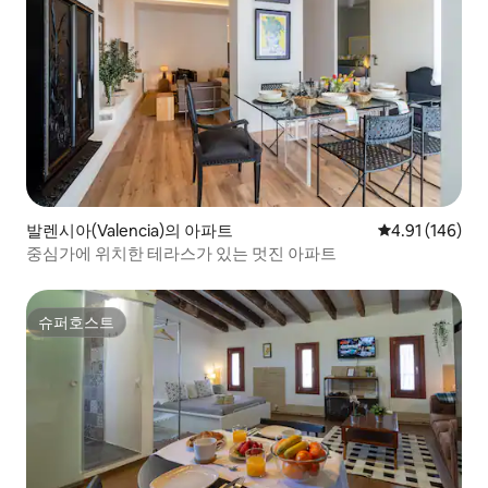
발렌시아(Valencia)의 아파트
평점 4.91점(5
4.91 (146)
중심가에 위치한 테라스가 있는 멋진 아파트
슈퍼호스트
슈퍼호스트