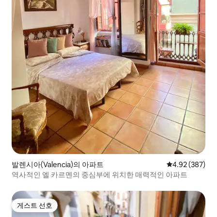
발렌시아(Valencia)의 아파트
평점 4.92점(5점
4.92 (387)
역사적인 엘 카르멘의 중심부에 위치한 매력적인 아파트
게스트 선호
게스트 선호