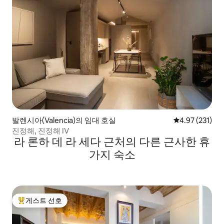
발렌시아(Valencia)의 임대 호실
평점 4.97점(5
4.97 (231)
진정해, 진정해 IV
라 론하 데 라 세다 근처의 다른 근사한 휴
가지 숙소
게스트 선호
상위 게스트 선호