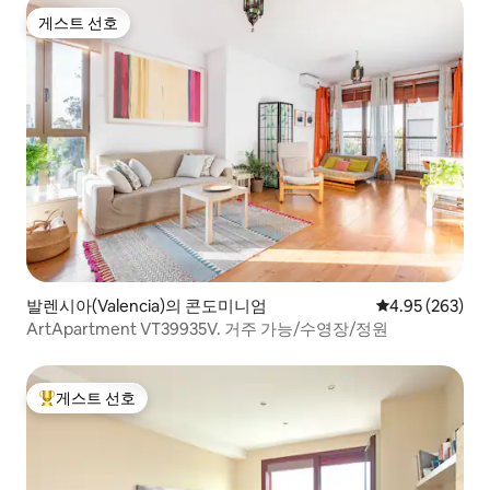
게스트 선호
게스트 선호
발렌시아(Valencia)의 콘도미니엄
평점 4.95점(5점
4.95 (263)
ArtApartment VT39935V. 거주 가능/수영장/정원
게스트 선호
상위 게스트 선호