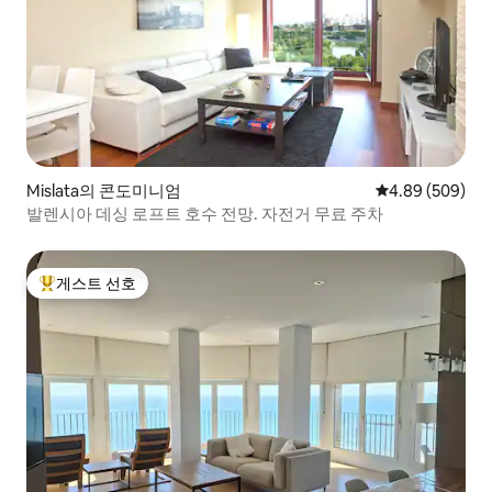
Mislata의 콘도미니엄
평점 4.89점(5점
4.89 (509)
발렌시아 데싱 로프트 호수 전망. 자전거 무료 주차
게스트 선호
상위 게스트 선호