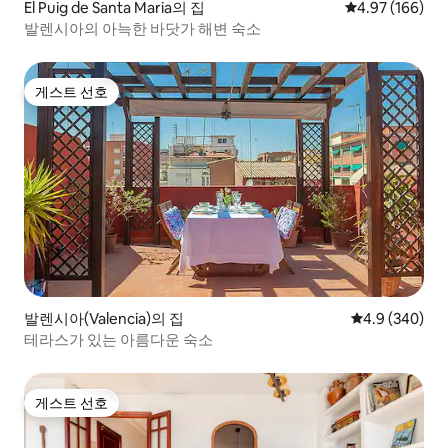
El Puig de Santa Maria의 집
평점 4.97점(5점
4.97 (166)
발렌시아의 아늑한 바닷가 해변 숙소
게스트 선호
게스트 선호
발렌시아(Valencia)의 집
평점 4.9점(5점
4.9 (340)
테라스가 있는 아름다운 숙소
게스트 선호
게스트 선호