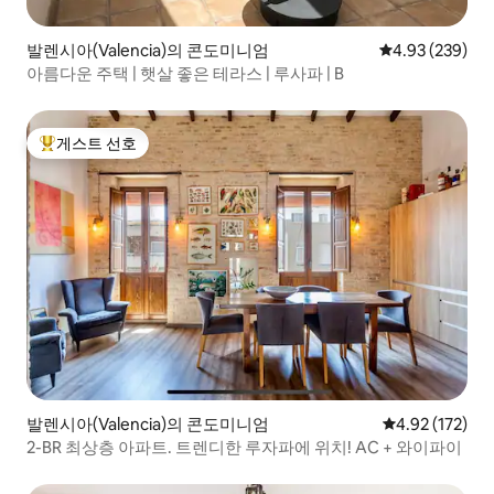
발렌시아(Valencia)의 콘도미니엄
평점 4.93점(5점
4.93 (239)
아름다운 주택 | 햇살 좋은 테라스 | 루사파 | B
게스트 선호
상위 게스트 선호
발렌시아(Valencia)의 콘도미니엄
평점 4.92점(5
4.92 (172)
2-BR 최상층 아파트. 트렌디한 루자파에 위치! AC + 와이파이