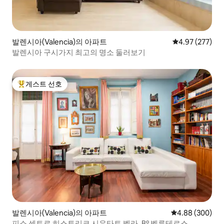
발렌시아(Valencia)의 아파트
평점 4.97점(5점
4.97 (277)
발렌시아 구시가지 최고의 명소 둘러보기
게스트 선호
상위 게스트 선호
발렌시아(Valencia)의 아파트
평점 4.88점(5점
4.88 (300)
피소 센트로 히스토리코 시우타트 벨라, Bº 벨루테르스