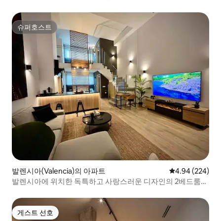
슈퍼호스트
슈퍼호스트
발렌시아(Valencia)의 아파트
평점 4.94점(5점
4.94 (224)
발렌시아에 위치한 독특하고 사랑스러운 디자인의 2베드룸
로프트
게스트 선호
게스트 선호