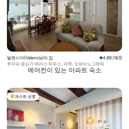
발렌시아(Valencia)의 집
평점 4.88점(5점
4.88 (163)
루자파 중심가 테라스 하우스, 과학, 오세아노그래픽
에어컨이 있는 아파트 숙소
게스트 선호
상위 게스트 선호