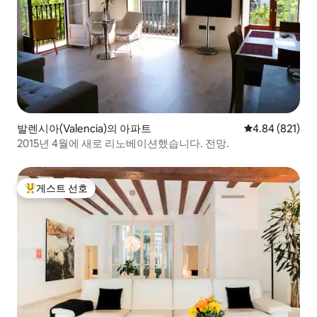
발렌시아(Valencia)의 아파트
평점 4.84점(5점
4.84 (821)
2015년 4월에 새로 리노베이션했습니다. 전망.
게스트 선호
상위 게스트 선호