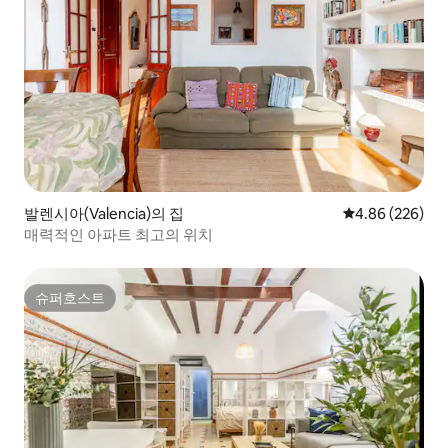
발렌시아(Valencia)의 집
평점 4.86점(5점
4.86 (226)
매력적인 아파트 최고의 위치
슈퍼호스트
슈퍼호스트