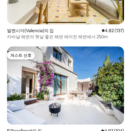
발렌시아(Valencia)의 집
평점 4.82점(5
4.82 (137)
카바냘 해변의 햇살 좋은 해변 에어컨 해변에서 250m
게스트 선호
게스트 선호
El Perellonet의 집
평점 4.97점(5점
4.97 (104)