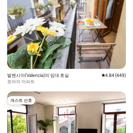
발렌시아(Valencia)의 임대 호실
평점 4.84점(5점
4.84 (449)
로라의 아파트
게스트 선호
게스트 선호