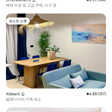
해변 바로 앞 고급 주택, 사구 옆
게스트 선호
게스트 선호
Aldaia의 집
평점 4.89점(5점
4.89 (107)
발렌시아의 가족 숙소