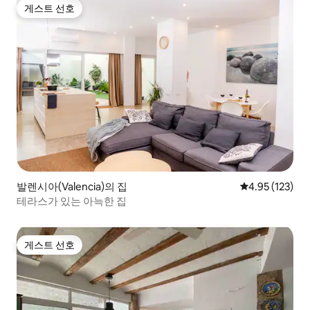
게스트 선호
게스트 선호
발렌시아(Valencia)의 집
평점 4.95점(5
4.95 (123)
테라스가 있는 아늑한 집
게스트 선호
게스트 선호