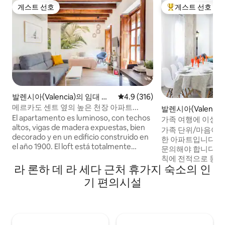
게스트 선호
게스트 선호
게스트 선호
상위 게스트 선호
발렌시아(Valencia)의 임대 호
평점 4.9점(5점 만점), 후기 316
4.9 (316)
실
메르카도 센트 옆의 높은 천장 아파트...
발렌시아(Valenci
El apartamento es luminoso, con techos
가족 여행에 이상적
altos, vigas de madera expuestas, bien
가족 단위/마음이 
decorado y en un edificio construido en
한 아파트입니다. 
el año 1900. El loft está totalmente
문의해야 합니다. 
equipado con todo lo que vas a necesitar
칙에 전적으로 동
para que tu estancia sea cómoda y
라 론하 데 라 세다 근처 휴가지 숙소의 인
니다. 체크인 시간
agradable. Cuenta con una conexión a
최소 연령은 32세
기 편의시설
internet rápida y fiable, smart tv, cocina
이용규칙에 동의하
completa con nevera/congelador,
다. 숙소에는 알림(
utensilios de cocina, cubertería y vajilla,
는 소음 모니터링 
microondas, secador de pelo, etc. Tiene
니다. 중요 알림: 4
también cerradura electrónica, de modo