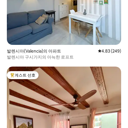
발렌시아(Valencia)의 아파트
평점 4.83점(5점
4.83 (249)
발렌시아 구시가지의 아늑한 로프트
게스트 선호
상위 게스트 선호