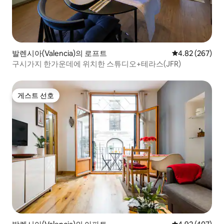
발렌시아(Valencia)의 로프트
평점 4.82점(5점
4.82 (267)
구시가지 한가운데에 위치한 스튜디오+테라스(JFR)
게스트 선호
게스트 선호