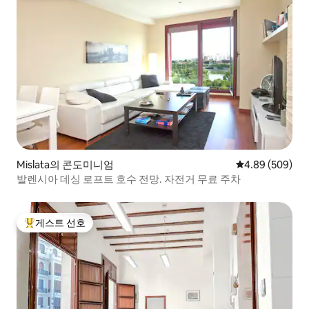
Mislata의 콘도미니엄
평점 4.89점(5점
4.89 (509)
발렌시아 데싱 로프트 호수 전망. 자전거 무료 주차
게스트 선호
상위 게스트 선호