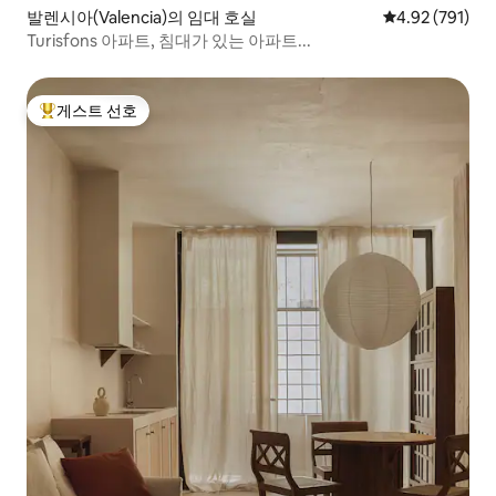
발렌시아(Valencia)의 임대 호실
평점 4.92점(5점
4.92 (791)
Turisfons 아파트, 침대가 있는 아파트...
게스트 선호
상위 게스트 선호