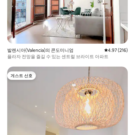
발렌시아(Valencia)의 콘도미니엄
평점 4.97점(5점
4.97 (216)
플라자 전망을 즐길 수 있는 센트럴 브라이트 아파트
게스트 선호
게스트 선호