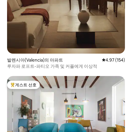
발렌시아(Valencia)의 아파트
평점 4.97점(5점
4.97 (154)
루자파 로프트-파티오 가족 및 커플에게 이상적
게스트 선호
상위 게스트 선호