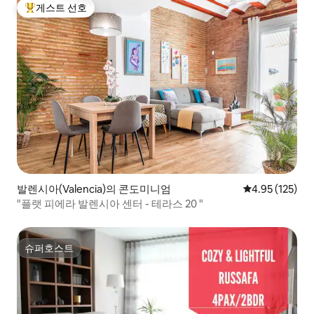
an integrated air conditioning / heating
게스트 선호
상위 게스트 선호
system, to ensure the maximum
comfort. The cleaning fee refers to the
cleaning of the apartment after
departure. No cleaning service is offered
during the stay. Please ask if you are
missing something and I will be delighted
to assist with whatever I can. Once you
complete the reservation, I will send you
a document with some information
regarding the apartment, personal
insider tips on what to do and visit, and
some local restaurant and bars
recommendations, to help you make
발렌시아(Valencia)의 콘도미니엄
평점 4.95점(5
4.95 (125)
the best out of your stay in La Patacona
"플랫 피에라 발렌시아 센터 - 테라스 20 "
and Valencia. For stays of more than 28
days, the costs of supplies (water,
electricity and WIFI) are included up to a
limit of € 150 / month, enough to enjoy all
슈퍼호스트
슈퍼호스트
the comforts of the house. The tenant
would pay the difference in case of
exceeding this limit.