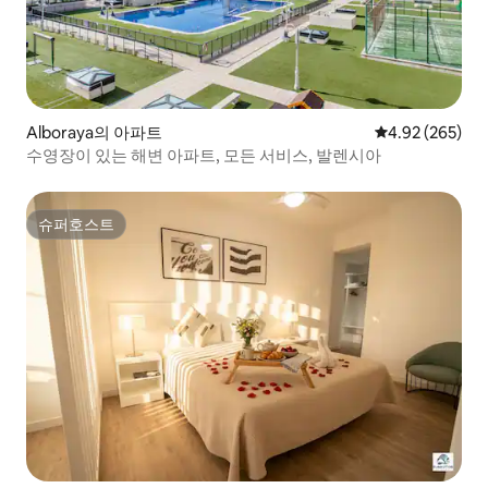
Alboraya의 아파트
평점 4.92점(5점
4.92 (265)
수영장이 있는 해변 아파트, 모든 서비스, 발렌시아
슈퍼호스트
슈퍼호스트