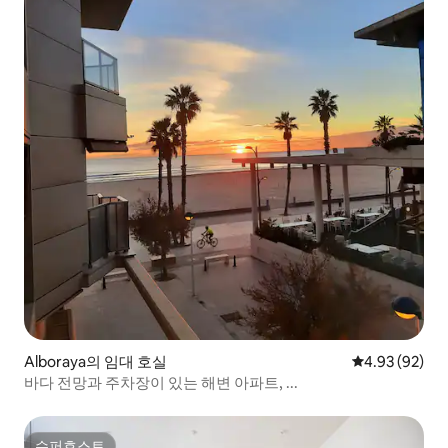
Alboraya의 임대 호실
평점 4.93점(5
4.93 (92)
바다 전망과 주차장이 있는 해변 아파트, ...
슈퍼호스트