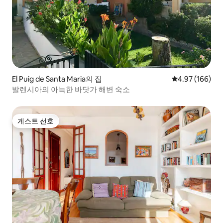
El Puig de Santa Maria의 집
평점 4.97점(5점
4.97 (166)
발렌시아의 아늑한 바닷가 해변 숙소
게스트 선호
게스트 선호