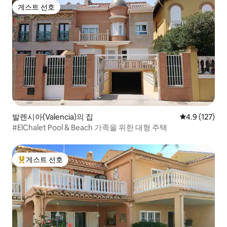
게스트 선호
게스트 선호
발렌시아(Valencia)의 집
평점 4.9점(5점
4.9 (127)
#ElChalet Pool & Beach 가족을 위한 대형 주택
게스트 선호
상위 게스트 선호