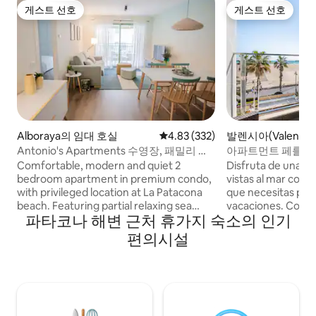
게스트 선호
게스트 선호
게스트 선호
게스트 선호
Alboraya의 임대 호실
평점 4.83점(5점 만점), 후기 332
4.83 (332)
발렌시아(Valencia
실
Antonio's Apartments 수영장, 패밀리 아
아파트먼트 페를라마
파트
파트먼트...
Comfortable, modern and quiet 2
Disfruta de una ex
bedroom apartment in premium condo,
vistas al mar con 
with privileged location at La Patacona
que necesitas par
beach. Featuring partial relaxing sea
vacaciones. Como 
파타코나 해변 근처 휴가지 숙소의 인기
views from the private terrace and all
obsequiamos con u
modern comforts: swimming pool,
para iniciar tu visi
편의시설
elevator, air conditioning / heating,
detalle. Es el luga
concierge, Fiber Optic 100 MB WiFi, in a
relajarte tras un d
trendy area with lots of nice restaurants
o disfrutando de sus pla
& bars nearby and really well
comenzar el día v
communicated with the city centre. Has
estas vistas impresio
everything that a couple, or a family
moderno apartam