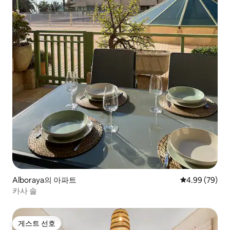
Alboraya의 아파트
평점 4.99점(5
4.99 (79)
카사 솔
게스트 선호
게스트 선호