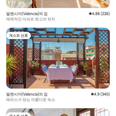
발렌시아(Valencia)의 집
평점 4.86점(5점
4.86 (226)
매력적인 아파트 최고의 위치
게스트 선호
게스트 선호
발렌시아(Valencia)의 집
평점 4.9점(5점
4.9 (340)
테라스가 있는 아름다운 숙소