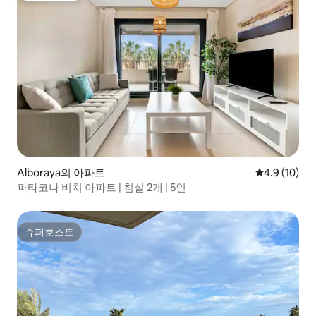
Alboraya의 아파트
평점 4.9점(5
4.9 (10)
파타코나 비치 아파트 | 침실 2개 | 5인
슈퍼호스트
슈퍼호스트