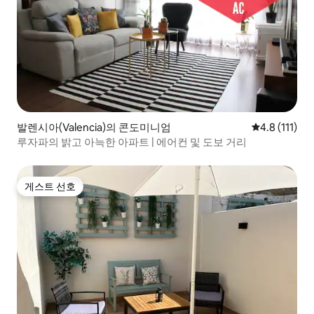
발렌시아(Valencia)의 콘도미니엄
평점 4.8점(5
4.8 (111)
루자파의 밝고 아늑한 아파트 | 에어컨 및 도보 거리
게스트 선호
게스트 선호