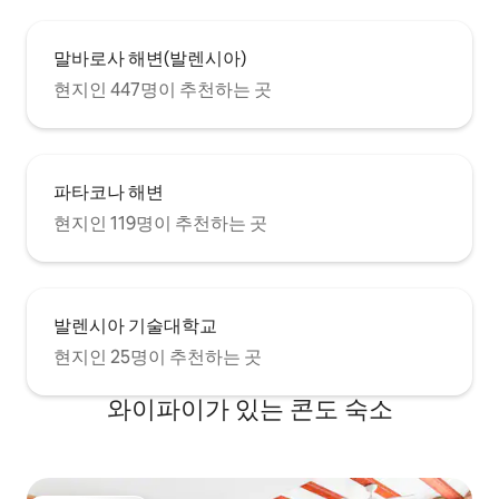
kitchenware, tableware, oven,
alta velocidad. TV 
microwave, diswasher, vitroceramic
Chromecast. Aire acondicionado para
hob, fridge/freezer, Nespresso coffee
un confort óptimo
말바로사 해변(발렌시아)
machine and a toaster. I also provide
térmicamente y a
some basic kitchen condiments such as
현지인 447명이 추천하는 곳
garantizar su tranq
oil, vinegar, salt, sugar, pepper and some
others, and detergent for washing
crockery, to avoid you the hassle and
cost of this basic shopping. In both
파타코나 해변
bedrooms there is a comfy double bed
to ensure a good night's rest, and both
현지인 119명이 추천하는 곳
of them have a closet with enough room
for your clothes. The brand-new
bathroom features a standing shower. I
provide complimentary bath amenities
such as hairdryer, shampoo, shower gel
발렌시아 기술대학교
and hand soap. Clean, fresh bed linen
현지인 25명이 추천하는 곳
and bath towels are also provided. The
high speed Internet connection will
와이파이가 있는 콘도 숙소
make it possible for you to stay
connected or get some work done,
should you need to. If you need a travel
cot for your baby, don’t hesitate to ask! I
could arrange it. The apartment has also