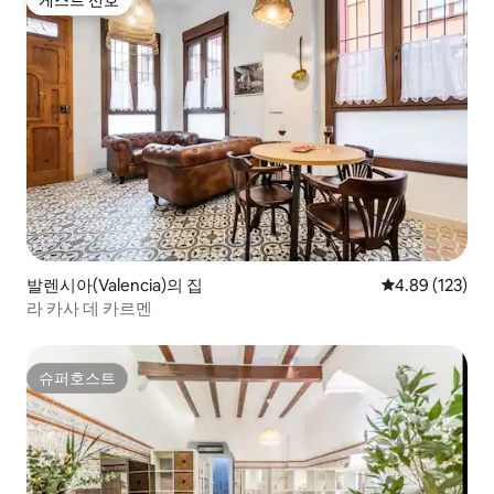
게스트 선호
게스트 선호
발렌시아(Valencia)의 집
평점 4.89점(5점
4.89 (123)
라 카사 데 카르멘
슈퍼호스트
슈퍼호스트