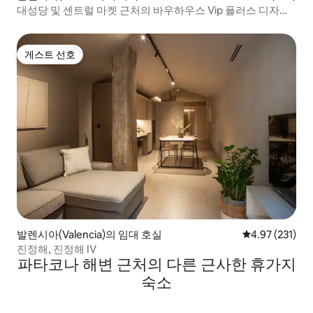
대성당 및 센트럴 마켓 근처의 바우하우스 Vip 플러스 디자인
아파트
게스트 선호
게스트 선호
발렌시아(Valencia)의 임대 호실
평점 4.97점(5
4.97 (231)
진정해, 진정해 IV
파타코나 해변 근처의 다른 근사한 휴가지
숙소