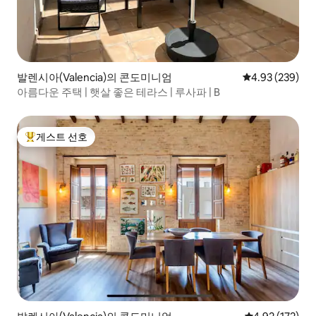
발렌시아(Valencia)의 콘도미니엄
평점 4.93점(5점
4.93 (239)
아름다운 주택 | 햇살 좋은 테라스 | 루사파 | B
게스트 선호
상위 게스트 선호