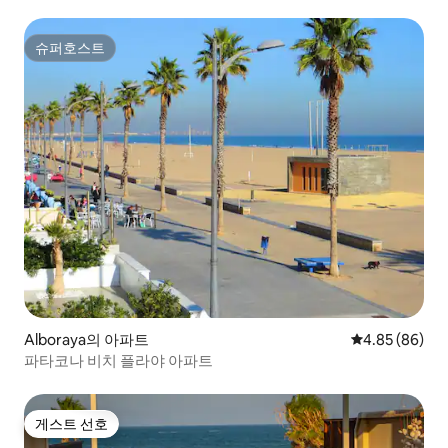
슈퍼호스트
슈퍼호스트
Alboraya의 아파트
평점 4.85점(5
4.85 (86)
파타코나 비치 플라야 아파트
게스트 선호
게스트 선호