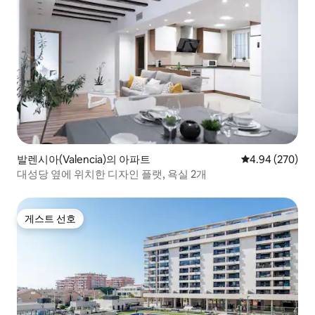
발렌시아(Valencia)의 아파트
평점 4.94점(5점
4.94 (270)
대성당 옆에 위치한 디자인 플랫, 욕실 2개
게스트 선호
게스트 선호