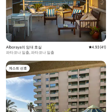
Alboraya의 임대 호실
평점 4.93점(
4.93 (41)
파타코나 일출, 파타코나 일출
게스트 선호
게스트 선호