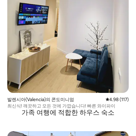
발렌시아(Valencia)의 콘도미니엄
평점 4.98점(5
4.98 (117)
최신식! 깨끗하고 모든 것에 가깝습니다! 빠른 와이파이
가족 여행에 적합한 하우스 숙소