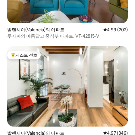
발렌시아(Valencia)의 아파트
평점 4.99점(5점
4.99 (202)
루자파의 아름답고 중심부 아파트. VT-42815-V
게스트 선호
상위 게스트 선호
발렌시아(Valencia)의 아파트
평점 4.97점(5점
4.97 (346)