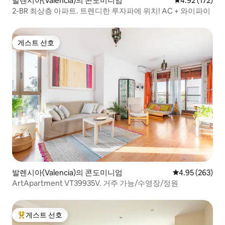
발렌시아(Valencia)의 콘도미니엄
평점 4.92점(5
4.92 (172)
2-BR 최상층 아파트. 트렌디한 루자파에 위치! AC + 와이파이
게스트 선호
게스트 선호
발렌시아(Valencia)의 콘도미니엄
평점 4.95점(5점
4.95 (263)
ArtApartment VT39935V. 거주 가능/수영장/정원
게스트 선호
상위 게스트 선호