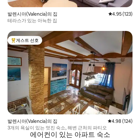
발렌시아(Valencia)의 집
평점 4.95점(5
4.95 (123)
테라스가 있는 아늑한 집
게스트 선호
상위 게스트 선호
발렌시아(Valencia)의 집
평점 4.98점(5점
4.98 (124)
3개의 욕실이 있는 멋진 숙소, 해변 근처의 파티오
에어컨이 있는 아파트 숙소