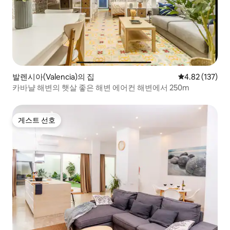
발렌시아(Valencia)의 집
평점 4.82점(5
4.82 (137)
카바냘 해변의 햇살 좋은 해변 에어컨 해변에서 250m
게스트 선호
게스트 선호