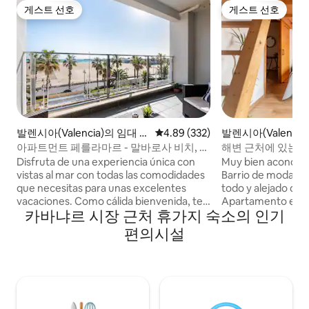
게스트 선호
게스트 선호
게스트 선호
게스트 선호
발렌시아(Valencia)의 임대 호
평점 4.89점(5점 만점), 후기 332
4.89 (332)
발렌시아(Valencia
실
호실
아파트먼트 페를라마르 - 말바로사 비치, 아
해변 근처에 있는 
파트먼트...
Disfruta de una experiencia única con
Muy bien acondicio
vistas al mar con todas las comodidades
Barrio de moda de
que necesitas para unas excelentes
todo y alejado del t
vacaciones. Como cálida bienvenida, te
Apartamento en e
카바냐르 시장 근처 휴가지 숙소의 인기
obsequiamos con una botella de vino
metros cuadrados 
para iniciar tu visita con un delicioso
una escalera típic
편의시설
detalle. Es el lugar perfecto para
los Poblados Marít
relajarte tras un día explorando la ciudad
escalones!. Escalera que da acceso a dos
o disfrutando de sus playas. ¡Imagina
apartamentos, am
comenzar el día viendo el amanecer con
Mi hija y yo vivimo
estas vistas impresionantes! Este
independiente. Mediante la aplicación
moderno apartamento cuenta con una
estoy disponible 