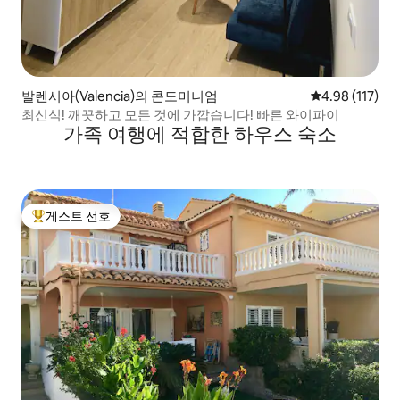
발렌시아(Valencia)의 콘도미니엄
평점 4.98점(5
4.98 (117)
최신식! 깨끗하고 모든 것에 가깝습니다! 빠른 와이파이
가족 여행에 적합한 하우스 숙소
게스트 선호
상위 게스트 선호