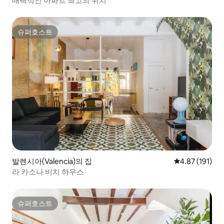
매력적인 아파트 최고의 위치
슈퍼호스트
슈퍼호스트
발렌시아(Valencia)의 집
평점 4.87점(5
4.87 (191)
라 카소나 비치 하우스
슈퍼호스트
슈퍼호스트