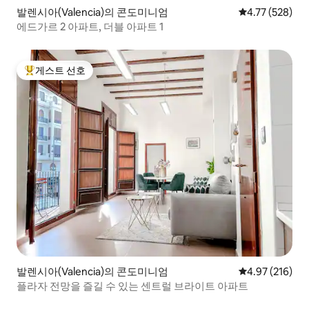
발렌시아(Valencia)의 콘도미니엄
평점 4.77점(5점
4.77 (528)
에드가르 2 아파트, 더블 아파트 1
게스트 선호
상위 게스트 선호
발렌시아(Valencia)의 콘도미니엄
평점 4.97점(5점
4.97 (216)
플라자 전망을 즐길 수 있는 센트럴 브라이트 아파트