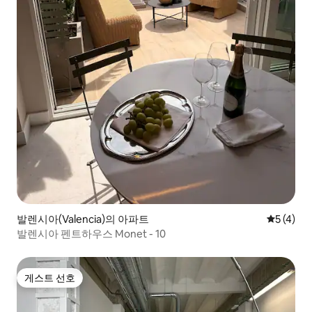
발렌시아(Valencia)의 아파트
평점 5점(
5 (4)
발렌시아 펜트하우스 Monet - 10
게스트 선호
게스트 선호