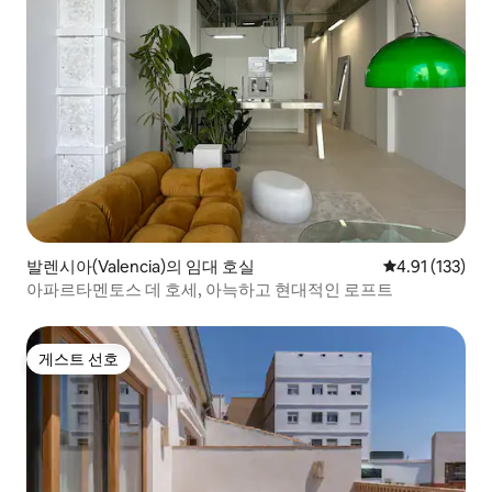
발렌시아(Valencia)의 임대 호실
평점 4.91점(5
4.91 (133)
아파르타멘토스 데 호세, 아늑하고 현대적인 로프트
게스트 선호
게스트 선호