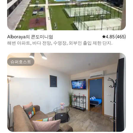
Alboraya의 콘도미니엄
평점 4.85점(5점
4.85 (465)
해변 아파트, 바다 전망, 수영장, 외부인 출입 제한 단지.
슈퍼호스트
슈퍼호스트