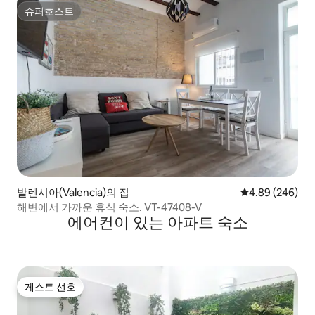
슈퍼호스트
슈퍼호스트
발렌시아(Valencia)의 집
평점 4.89점(5점
4.89 (246)
해변에서 가까운 휴식 숙소. VT-47408-V
에어컨이 있는 아파트 숙소
게스트 선호
게스트 선호