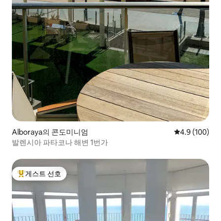
Alboraya의 콘도미니엄
평점 4.9점(5점
4.9 (100)
발렌시아 파타코나 해변 1번가
게스트 선호
상위 게스트 선호