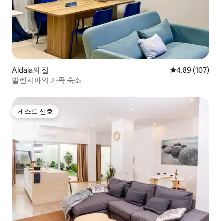
Aldaia의 집
평점 4.89점(5점
4.89 (107)
발렌시아의 가족 숙소
게스트 선호
게스트 선호