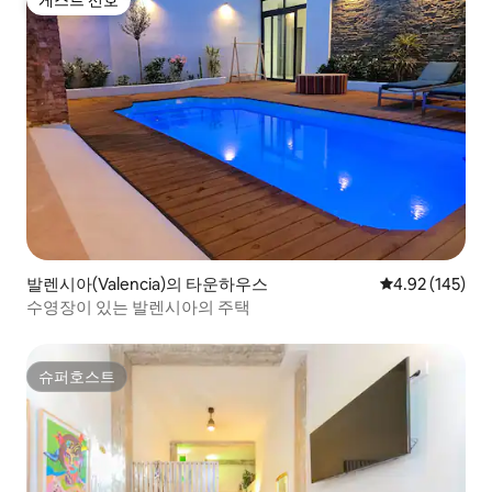
게스트 선호
게스트 선호
발렌시아(Valencia)의 타운하우스
평점 4.92점(5점
4.92 (145)
수영장이 있는 발렌시아의 주택
슈퍼호스트
슈퍼호스트