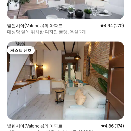
발렌시아(Valencia)의 아파트
평점 4.94점(5점
4.94 (270)
대성당 옆에 위치한 디자인 플랫, 욕실 2개
게스트 선호
게스트 선호
발렌시아(Valencia)의 아파트
평점 4.86점(5점
4.86 (174)