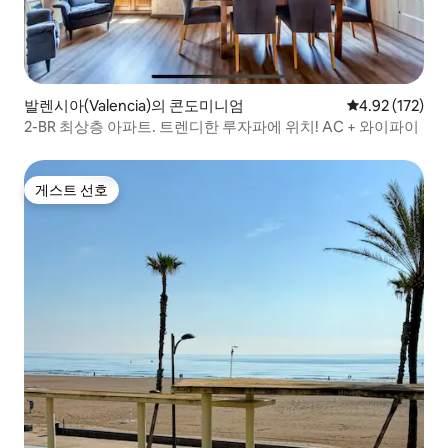
발렌시아(Valencia)의 콘도미니엄
평점 4.92점(5
4.92 (172)
2-BR 최상층 아파트. 트렌디한 루자파에 위치! AC + 와이파이
게스트 선호
게스트 선호