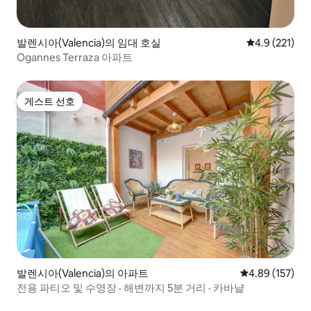
발렌시아(Valencia)의 임대 호실
평점 4.9점(5점
4.9 (221)
Ogannes Terraza 아파트
게스트 선호
게스트 선호
발렌시아(Valencia)의 아파트
평점 4.89점(5점
4.89 (157)
전용 파티오 및 수영장 · 해변까지 5분 거리 · 카바냘