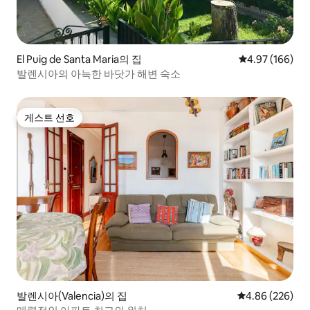
El Puig de Santa Maria의 집
평점 4.97점(5점
4.97 (166)
발렌시아의 아늑한 바닷가 해변 숙소
게스트 선호
게스트 선호
발렌시아(Valencia)의 집
평점 4.86점(5점
4.86 (226)