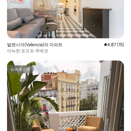
발렌시아(Valencia)의 아파트
평점 4.87점(5
4.87 (15)
아늑한 로프트 주베코
슈퍼호스트
슈퍼호스트