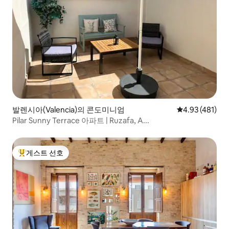
발렌시아(Valencia)의 콘도미니엄
평점 4.93점(5
4.93 (481)
Pilar Sunny Terrace 아파트 | Ruzafa, A...
게스트 선호
상위 게스트 선호