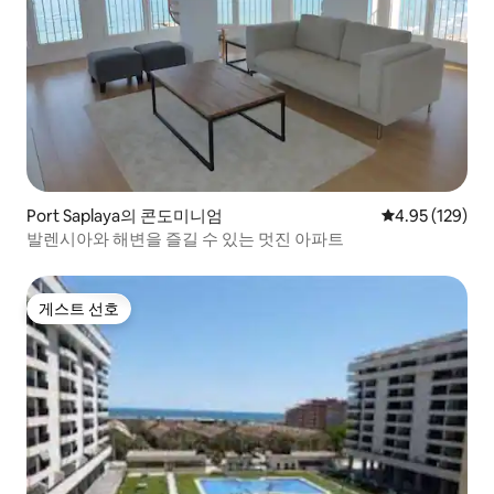
Port Saplaya의 콘도미니엄
평점 4.95점(5점
4.95 (129)
발렌시아와 해변을 즐길 수 있는 멋진 아파트
게스트 선호
게스트 선호