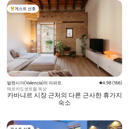
게스트 선호
상위 게스트 선호
발렌시아(Valencia)의 아파트
평점 4.98점(5점
4.98 (166)
메르카도센트럴 옥상
카바냐르 시장 근처의 다른 근사한 휴가지
숙소