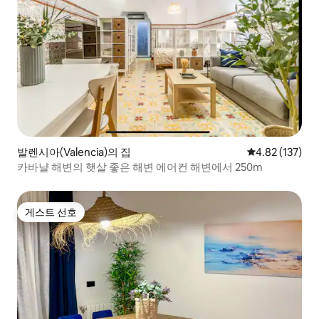
발렌시아(Valencia)의 집
평점 4.82점(5
4.82 (137)
카바냘 해변의 햇살 좋은 해변 에어컨 해변에서 250m
게스트 선호
게스트 선호