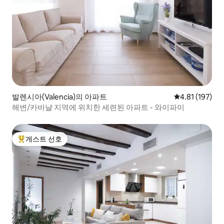
발렌시아(Valencia)의 아파트
평점 4.81점(5
4.81 (197)
해변/카바냘 지역에 위치한 세련된 아파트 - 와이파이
게스트 선호
상위 게스트 선호