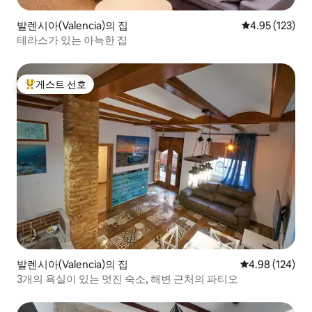
발렌시아(Valencia)의 집
평점 4.95점(5
4.95 (123)
테라스가 있는 아늑한 집
게스트 선호
상위 게스트 선호
발렌시아(Valencia)의 집
평점 4.98점(5점
4.98 (124)
3개의 욕실이 있는 멋진 숙소, 해변 근처의 파티오