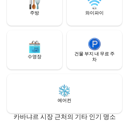
cama doble amplia y cómoda, perfecta
horas, para cualqu
para un descanso reparador, y un baño
necesidad o prob
주방
와이파이
completo con todo lo necesario para tu
nosotras! En esta casa si se rompe algo,
comodidad. El salón es luminoso, con un
no pasa nada, no h
sofá cómodo y una decoración moderna
hora de la salida 
que crea un ambiente relajante. La
olvidar algo que lu
cocina está totalmente equipada con
Podréis consultarm
electrodomésticos de última generación
salir del apartamen
para que puedas preparar tus comidas
dejar el equipaje h
con facilidad. Disfruta de un balcón
건물 부지 내 무료 주
transporte a vues
수영장
privado con vistas panorámicas al mar,
destino(⁠◠⁠‿⁠・⁠)⁠—⁠
차
ideal para empezar el día con un café o
relajarte por la tarde con la brisa del
Mediterráneo. Nota: Para reservas de 2
huéspedes, el uso del sofá-cama tiene
un suplemento de 40 €. El apartamento
está completamente equipado, con los
electrodomésticos necesarios para
에어컨
garantizar una estancia cómoda y
agradable. Dispone de artículos de playa
básicos (sombrilla, raquetas de playa y
카바냐르 시장 근처의 기타 인기 명소
dos sillas) para que disfrutes al máximo
de tu tiempo junto al mar. Internet de