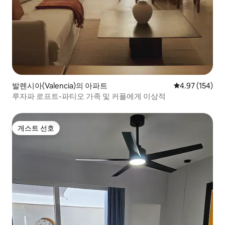
발렌시아(Valencia)의 아파트
평점 4.97점(5점
4.97 (154)
루자파 로프트-파티오 가족 및 커플에게 이상적
게스트 선호
게스트 선호