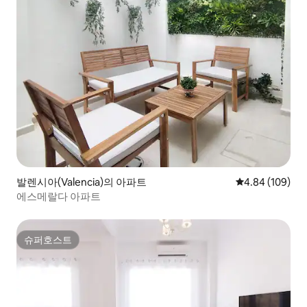
발렌시아(Valencia)의 아파트
평점 4.84점(5점
4.84 (109)
에스메랄다 아파트
슈퍼호스트
슈퍼호스트