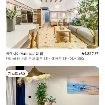
발렌시아(Valencia)의 집
평점 4.82점(5
4.82 (137)
카바냘 해변의 햇살 좋은 해변 에어컨 해변에서 250m
게스트 선호
게스트 선호