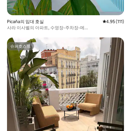
Picaña의 임대 호실
평점 4.95점(5
4.95 (111)
사라 이사벨의 아파트, 수영장-주차장-메...
슈퍼호스트
슈퍼호스트