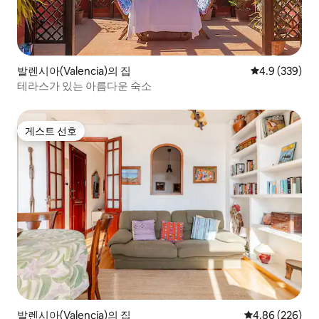
발렌시아(Valencia)의 집
평점 4.9점(5점
4.9 (339)
테라스가 있는 아름다운 숙소
게스트 선호
게스트 선호
발렌시아(Valencia)의 집
평점 4.86점(5점
4.86 (226)