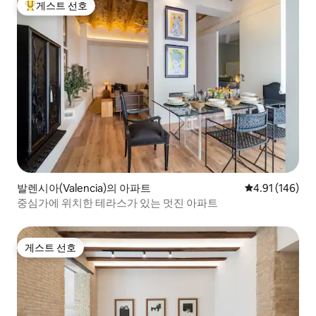
게스트 선호
상위 게스트 선호
발렌시아(Valencia)의 아파트
평점 4.91점(5
4.91 (146)
중심가에 위치한 테라스가 있는 멋진 아파트
게스트 선호
게스트 선호