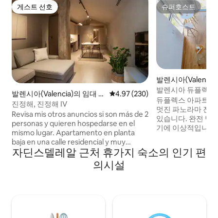
게스트 선호
슈퍼호스트
게스트 선호
슈퍼호스트
발렌시아(Valenci
발렌시아 듀플렉스 
발렌시아(Valencia)의 임대 호
평점 4.97점(5점 만점), 후기 230
4.97 (230)
간 포함
듀플렉스 아파트 높이
실
진정해, 진정해 IV
멋진 파노라마 전망
Revisa mis otros anuncios si son más de 2
있습니다. 완전 방음
personas y quieren hospedarse en el
기에 이상적입니다.
mismo lugar. Apartamento en planta
으로 커플에게 안성
baja en una calle residencial y muy
스토랑이 있는 아레
자딘스델레알 근처 휴가지 숙소의 인기 편
tranquila durante todo el día y
하고 있습니다. 엘
especialmente en la noche. Los
의시설
결된 무료 전용 주
huéspedes tendrán todo el
2개가 도보로 4분 
departamento Cuna y trona disponibles
차로 5분 거리에 
bajo petición Botella de vino, agua y
+TV65'' 및 모든 것이
galletas de cortesía AC central frío/calor
용: 어린이 또는 
Wifi 1Gbps velocidad televisor de 50
다.
pulgadas cama QUEEN (150x190cm)