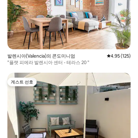
발렌시아(Valencia)의 콘도미니엄
평점 4.95점(5
4.95 (125)
"플랫 피에라 발렌시아 센터 - 테라스 20 "
게스트 선호
게스트 선호