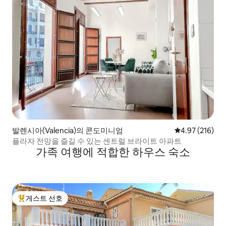
발렌시아(Valencia)의 콘도미니엄
평점 4.97점(5점
4.97 (216)
플라자 전망을 즐길 수 있는 센트럴 브라이트 아파트
가족 여행에 적합한 하우스 숙소
게스트 선호
상위 게스트 선호