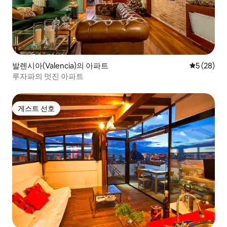
발렌시아(Valencia)의 아파트
평점 5점(5
5 (28)
루자파의 멋진 아파트
게스트 선호
게스트 선호