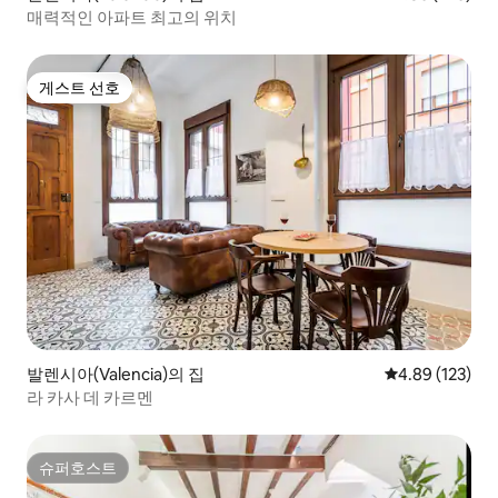
매력적인 아파트 최고의 위치
게스트 선호
게스트 선호
발렌시아(Valencia)의 집
평점 4.89점(5점
4.89 (123)
라 카사 데 카르멘
슈퍼호스트
슈퍼호스트