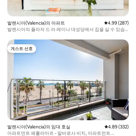
발렌시아(Valencia)의 아파트
평점 4.99점(5점
4.99 (287)
발렌시아의 플라자 드 라 레이나 대성당에서 집을 살 수 있습
니다.
게스트 선호
게스트 선호
발렌시아(Valencia)의 임대 호실
평점 4.89점(5점
4.89 (332)
아파트먼트 페를라마르 - 말바로사 비치, 아파트먼트...