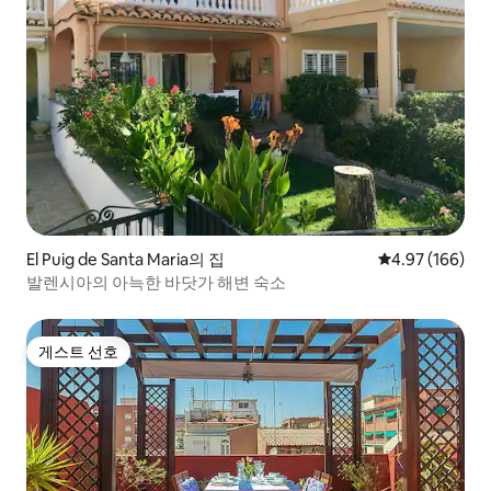
El Puig de Santa Maria의 집
평점 4.97점(5점
4.97 (166)
발렌시아의 아늑한 바닷가 해변 숙소
게스트 선호
게스트 선호