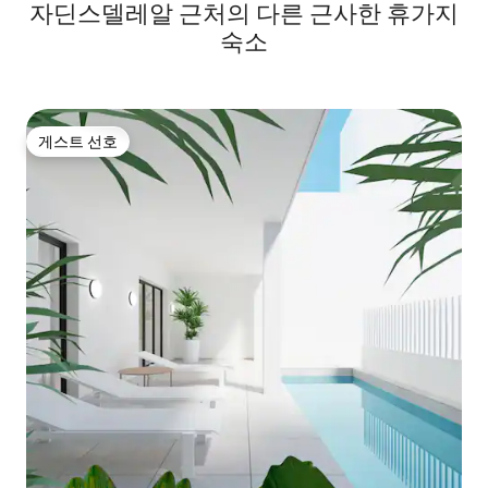
자딘스델레알 근처의 다른 근사한 휴가지
숙소
게스트 선호
게스트 선호