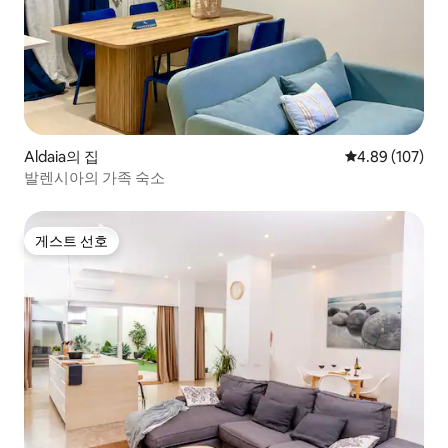
Aldaia의 집
평점 4.89점(5점
4.89 (107)
발렌시아의 가족 숙소
게스트 선호
게스트 선호