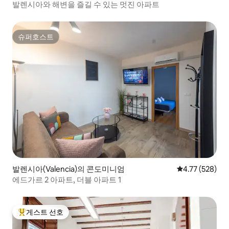
발렌시아와 해변을 즐길 수 있는 멋진 아파트
슈퍼호스트
슈퍼호스트
발렌시아(Valencia)의 콘도미니엄
평점 4.77점(5점
4.77 (528)
에드가르 2 아파트, 더블 아파트 1
게스트 선호
상위 게스트 선호