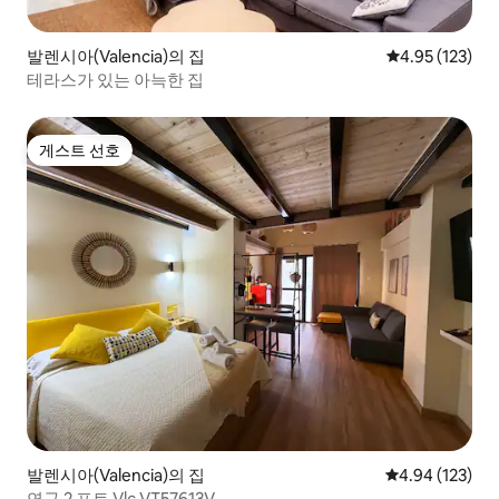
발렌시아(Valencia)의 집
평점 4.95점(5
4.95 (123)
테라스가 있는 아늑한 집
게스트 선호
게스트 선호
발렌시아(Valencia)의 집
평점 4.94점(5점
4.94 (123)
연구 2 포트 Vlc VT57613V