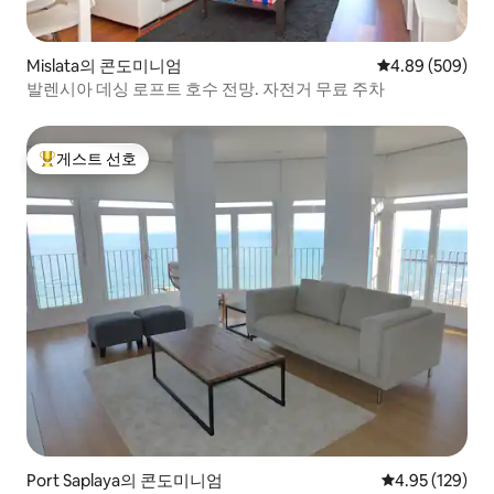
Mislata의 콘도미니엄
평점 4.89점(5점
4.89 (509)
발렌시아 데싱 로프트 호수 전망. 자전거 무료 주차
게스트 선호
상위 게스트 선호
Port Saplaya의 콘도미니엄
평점 4.95점(5점
4.95 (129)