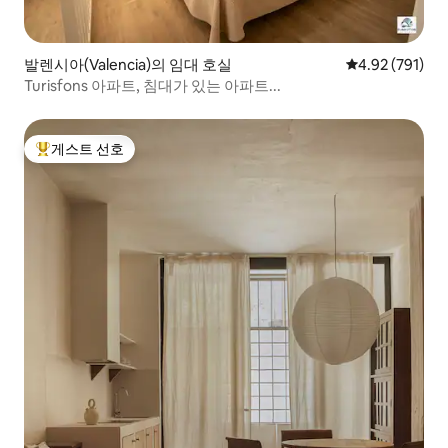
발렌시아(Valencia)의 임대 호실
평점 4.92점(5점
4.92 (791)
Turisfons 아파트, 침대가 있는 아파트...
게스트 선호
상위 게스트 선호