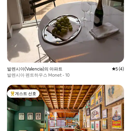
발렌시아(Valencia)의 아파트
평점 5점(
5 (4)
발렌시아 펜트하우스 Monet - 10
게스트 선호
상위 게스트 선호