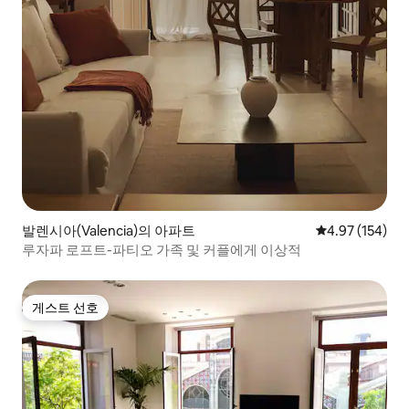
발렌시아(Valencia)의 아파트
평점 4.97점(5점
4.97 (154)
루자파 로프트-파티오 가족 및 커플에게 이상적
게스트 선호
게스트 선호