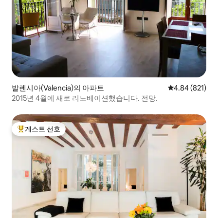
발렌시아(Valencia)의 아파트
평점 4.84점(5점
4.84 (821)
2015년 4월에 새로 리노베이션했습니다. 전망.
게스트 선호
상위 게스트 선호