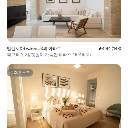
발렌시아(Valencia)의 아파트
평점 4.94점(5점
4.94 (143)
최고의 위치, 햇살이 가득한 테라스 4B-4Bath
슈퍼호스트
슈퍼호스트