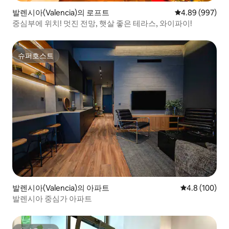
발렌시아(Valencia)의 로프트
평점 4.89점(5점
4.89 (997)
중심부에 위치! 멋진 전망, 햇살 좋은 테라스, 와이파이!
슈퍼호스트
슈퍼호스트
발렌시아(Valencia)의 아파트
평점 4.8점(5점
4.8 (100)
발렌시아 중심가 아파트