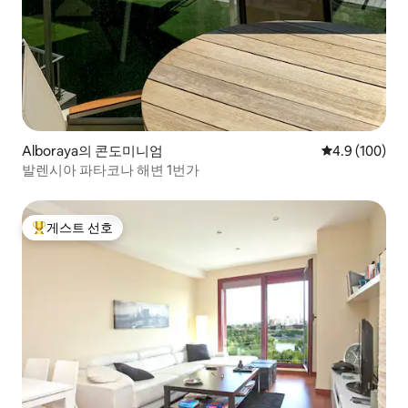
Alboraya의 콘도미니엄
평점 4.9점(5점
4.9 (100)
발렌시아 파타코나 해변 1번가
게스트 선호
상위 게스트 선호