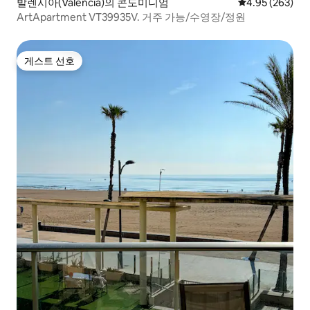
발렌시아(Valencia)의 콘도미니엄
평점 4.95점(5점
4.95 (263)
ArtApartment VT39935V. 거주 가능/수영장/정원
게스트 선호
게스트 선호