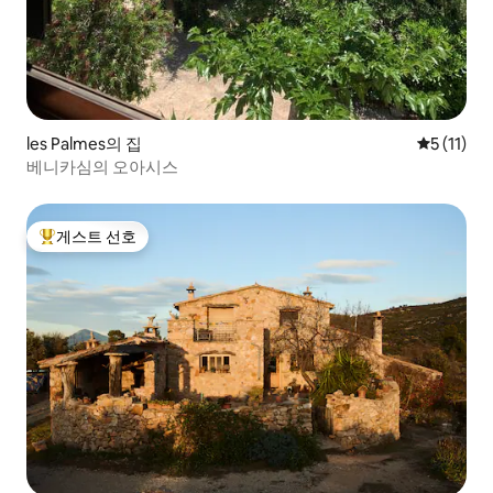
les Palmes의 집
평점 5점(5
5 (11)
베니카심의 오아시스
게스트 선호
상위 게스트 선호