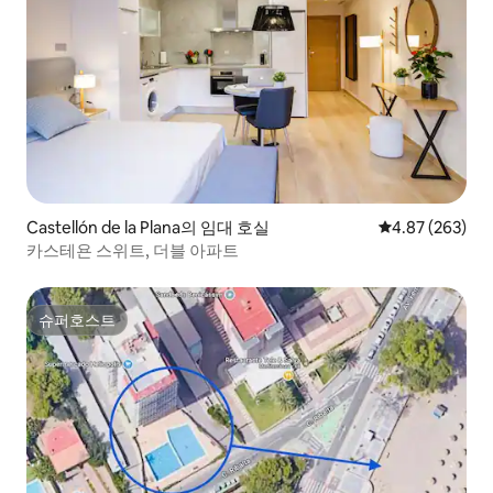
Castellón de la Plana의 임대 호실
평점 4.87점(5점
4.87 (263)
카스테욘 스위트, 더블 아파트
슈퍼호스트
슈퍼호스트