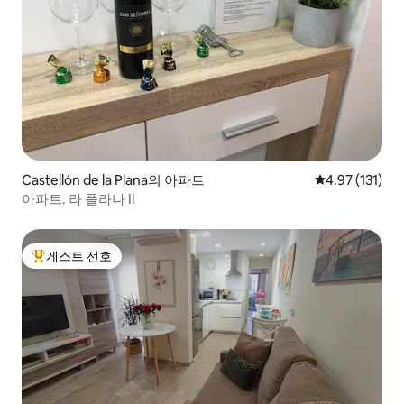
Castellón de la Plana의 아파트
평점 4.97점(5
4.97 (131)
아파트. 라 플라나 II
게스트 선호
상위 게스트 선호