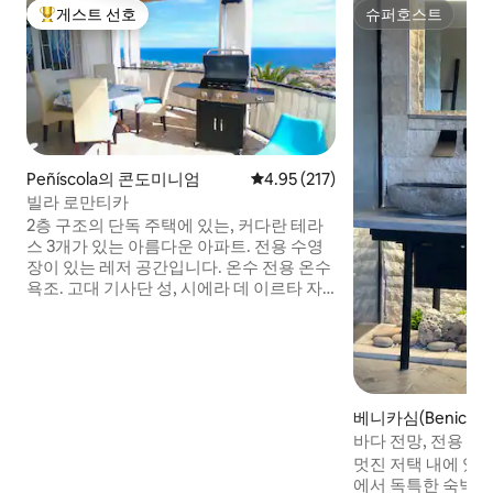
게스트 선호
슈퍼호스트
상위 게스트 선호
슈퍼호스트
Peñíscola의 콘도미니엄
평점 4.95점(5점 만점), 후기 217
4.95 (217)
빌라 로만티카
2층 구조의 단독 주택에 있는, 커다란 테라
스 3개가 있는 아름다운 아파트. 전용 수영
장이 있는 레저 공간입니다. 온수 전용 온수
욕조. 고대 기사단 성, 시에라 데 이르타 자
연공원, 에브로 삼각주의 놀라운 전망을 감
상할 수 있습니다. 여러분의 휴가나 휴식이
잊을 수 없는 경험이 되는 것이 저희에게 중
요합니다. 사진은 나 자신을 대변합니다. 해
변은 차로 2km 거리에 있습니다. 이 아파트
는 시설이 매우 잘 갖춰져 있으며 경보 시스
베니카심(Benicàss
템과 무료 아쿠아 서비스(Aquaservice)가
트 스위트
바다 전망, 전용 수
제공됩니다. 애완동물 동반과 관련해 문의
스위트
멋진 저택 내에 있
해 주세요.
에서 독특한 숙박을