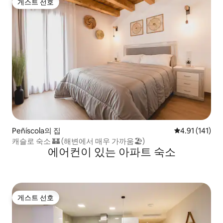
게스트 선호
게스트 선호
Peñíscola의 집
평점 4.91점(5
4.91 (141)
캐슬로 숙소 🏰 (해변에서 매우 가까움🏖)
에어컨이 있는 아파트 숙소
게스트 선호
게스트 선호