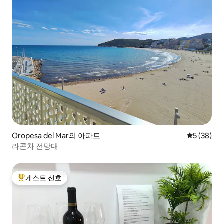
Oropesa del Mar의 아파트
평점 5점(5
5 (38)
라콘차 전망대
게스트 선호
상위 게스트 선호