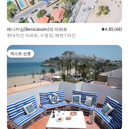
베니카심(Benicàssim)의 아파트
평점 4.85점(5
4.85 (48)
현대적인 아파트, 수영장, 해변 1 라인
게스트 선호
게스트 선호