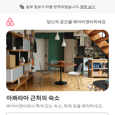
콘
일부 정보가 자동 번역되었습니다. 
원문 보기
텐
츠
로
당신의 공간을 에어비앤비하세요
바
로
가
기
아콰라마 근처의 숙소
에어비앤비에서 특색 있는 숙소, 독채 등을 예약하세요.