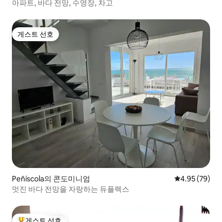
아파트, 바다 전망, 수영장, 차고
게스트 선호
게스트 선호
Peñíscola의 콘도미니엄
평점 4.95점(5
4.95 (79)
멋진 바다 전망을 자랑하는 듀플렉스
게스트 선호