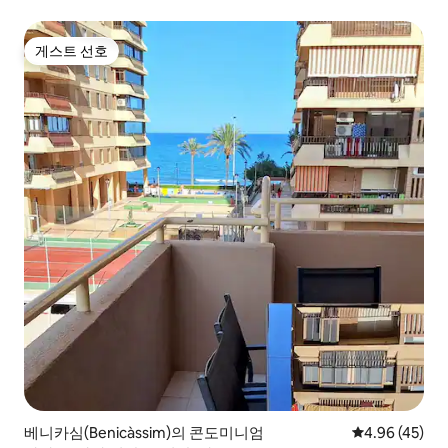
게스트 선호
게스트 선호
베니카심(Benicàssim)의 콘도미니엄
평점 4.96점(5
4.96 (45)