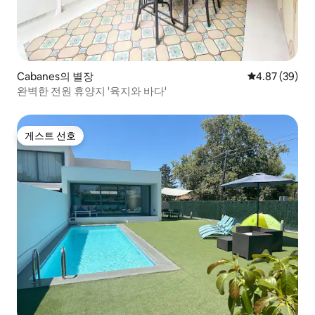
Cabanes의 별장
평점 4.87점(5
4.87 (39)
완벽한 전원 휴양지 '육지와 바다'
게스트 선호
게스트 선호