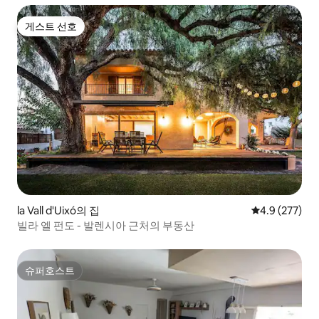
게스트 선호
게스트 선호
la Vall d'Uixó의 집
평점 4.9점(5점
4.9 (277)
빌라 엘 펀도 - 발렌시아 근처의 부동산
슈퍼호스트
슈퍼호스트