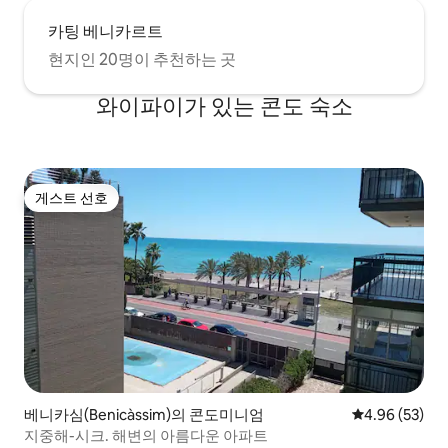
카팅 베니카르트
현지인 20명이 추천하는 곳
와이파이가 있는 콘도 숙소
게스트 선호
게스트 선호
베니카심(Benicàssim)의 콘도미니엄
평점 4.96점(5
4.96 (53)
지중해-시크. 해변의 아름다운 아파트