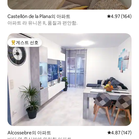
Castellón de la Plana의 아파트
평점 4.97점(5점
4.97 (164)
아파트 라 유니온 II, 품질과 편안함.
게스트 선호
상위 게스트 선호
Alcossebre의 아파트
평점 4.87점(5점
4.87 (147)