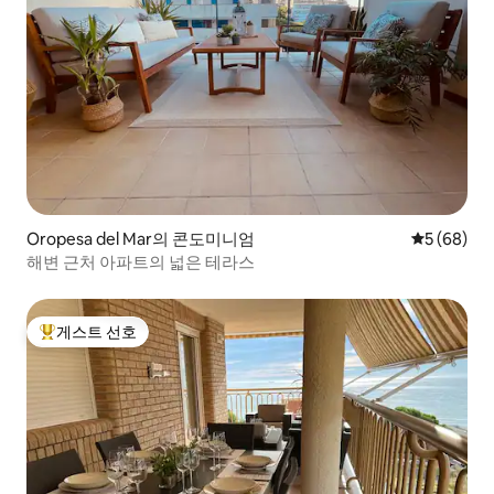
Oropesa del Mar의 콘도미니엄
평점 5점(5
5 (68)
해변 근처 아파트의 넓은 테라스
게스트 선호
상위 게스트 선호