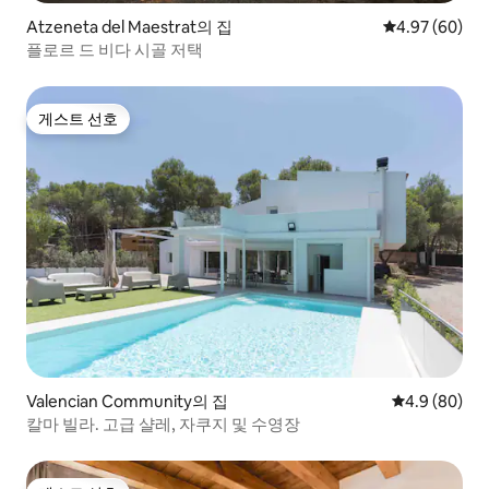
Atzeneta del Maestrat의 집
평점 4.97점(5
4.97 (60)
플로르 드 비다 시골 저택
게스트 선호
게스트 선호
Valencian Community의 집
평점 4.9점(5
4.9 (80)
칼마 빌라. 고급 샬레, 자쿠지 및 수영장