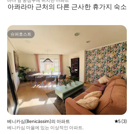
바다 옆 중심부에 위치한 아파트
아콰라마 근처의 다른 근사한 휴가지 숙소
슈퍼호스트
슈퍼호스트
베니카심(Benicàssim)의 아파트
평점 5점(
5 (3)
베니카심 마을에 있는 이상적인 아파트.