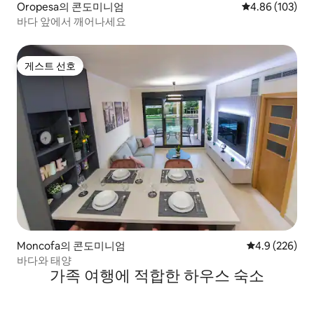
Oropesa의 콘도미니엄
평점 4.86점(5점
4.86 (103)
바다 앞에서 깨어나세요
게스트 선호
게스트 선호
Moncofa의 콘도미니엄
평점 4.9점(5점
4.9 (226)
바다와 태양
가족 여행에 적합한 하우스 숙소