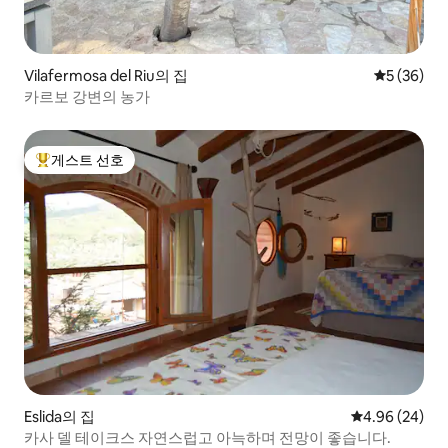
Vilafermosa del Riu의 집
평점 5점(5
5 (36)
카르보 강변의 농가
게스트 선호
상위 게스트 선호
Eslida의 집
평점 4.96점(5
4.96 (24)
카사 델 테이크스 자연스럽고 아늑하며 전망이 좋습니다.