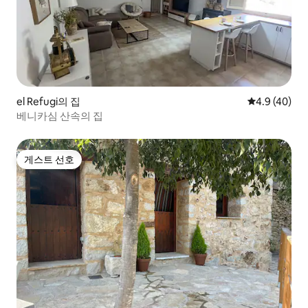
el Refugi의 집
평점 4.9점(5
4.9 (40)
베니카심 산속의 집
게스트 선호
게스트 선호