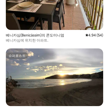
베니카심(Benicàssim)의 콘도미니엄
평점 4.94점(5
4.94 (54)
베니카심에 위치한 아파트.
슈퍼호스트
슈퍼호스트