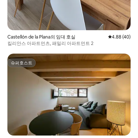
Castellón de la Plana의 임대 호실
평점 4.88점(5
4.88 (40)
킬리안스 아파트먼츠, 패밀리 아파트먼트 2
슈퍼호스트
슈퍼호스트