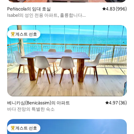
Peñíscola의 임대 호실
평점 4.83점(5점
4.83 (996)
Isabel의 성인 전용 아파트, 훌륭합니다...
게스트 선호
상위 게스트 선호
베니카심(Benicàssim)의 아파트
평점 4.97점(5
4.97 (36)
바다 전망의 특별한 숙소
게스트 선호
상위 게스트 선호