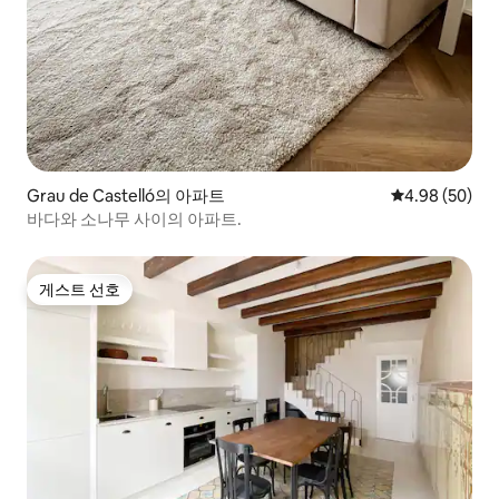
Grau de Castelló의 아파트
평점 4.98점(5
4.98 (50)
바다와 소나무 사이의 아파트.
게스트 선호
게스트 선호