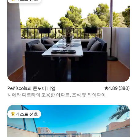
상위 게스트 선호
Peñíscola의 콘도미니엄
평점 4.89점(5점
4.89 (380)
시에라 디르타의 조용한 아파트, 조식 및 와이파이.
게스트 선호
상위 게스트 선호