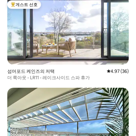
게스트 선호
상위 게스트 선호
섬머포드 케인즈의 저택
평점 4.97점(5
4.97 (36)
더 룩아웃 - LR11 - 레이크사이드 스파 휴가