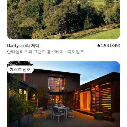
Llantysilio의 저택
평점 4.94점(5점
4.94 (349)
란티실리오의 그랜드 홈스테이 - 북웨일즈
게스트 선호
게스트 선호