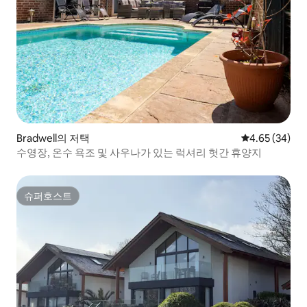
Bradwell의 저택
평점 4.65점(5
4.65 (34)
수영장, 온수 욕조 및 사우나가 있는 럭셔리 헛간 휴양지
슈퍼호스트
슈퍼호스트