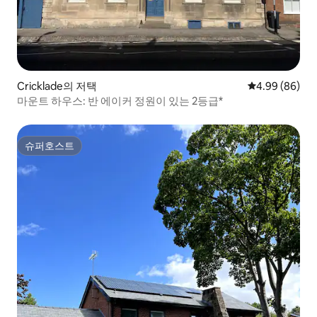
Cricklade의 저택
평점 4.99점(5
4.99 (86)
마운트 하우스: 반 에이커 정원이 있는 2등급*
슈퍼호스트
슈퍼호스트