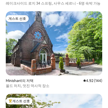
레이크사이드 로지 34 스프링, 사우스 세르니 - 6명 숙박 가능
게스트 선호
게스트 선호
Minishant의 저택
평점 4.92점(5점
4.92 (144)
올드 처치, 멋진 역사적 장소
게스트 선호
상위 게스트 선호