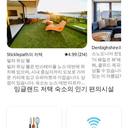
Denbighshire의 
스노도니아 전망의 
Sticklepath의 저택
평점 4.99점(5점 만점), 후기 214
4.99 (214)
조
'더 웨일즈 뷰'에
빌라 위싱 웰
해, 클위드 계곡의
빌라 위싱 웰은 반스테이플 노스 데번에 위
상할 수 있습니다. 
치해 있으며, 시내 중심지까지 도보로 가까
있는 이 아름답게 
운 거리에 있고 슈퍼마켓과 가깝습니다. 상
형 주방/거실 공간
점이 있습니다. 숙소는 노스 데번 타르카 트
머신이 있는 게임룸,
잉글랜드 저택 숙소의 인기 편의시설
레일 및 타우강의 뛰어난 전망을 자랑합니
고 있으며, 모든 
다. 사랑스러운 샌디 비치에서 불과 5마일
되었습니다. 현지 펍
거리에 있습니다. 중요 정보 저희 빌라는 파
거리에 있어 편리하
티 장소가 아닙니다! 다음을 허용하지 않습
노도니아와 체스터에
니다: 이벤트, 여성 단독 파티, 남성 단독 파
가족 또는 친구와 
티 정숙 시간 밤 11시부터 아침 7시까지 반려
수 있습니다.
동물 수수료: 전체 숙박 기간에 대해 90파운
드 전기차 충전은 불가능합니다!