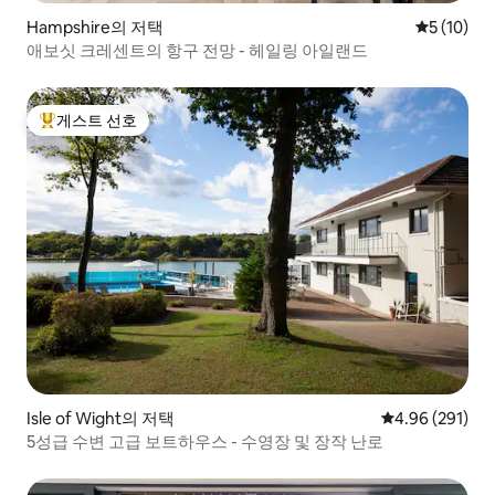
Hampshire의 저택
평점 5점(5
5 (10)
애보싯 크레센트의 항구 전망 - 헤일링 아일랜드
게스트 선호
상위 게스트 선호
Isle of Wight의 저택
평점 4.96점(5점
4.96 (291)
5성급 수변 고급 보트하우스 - 수영장 및 장작 난로