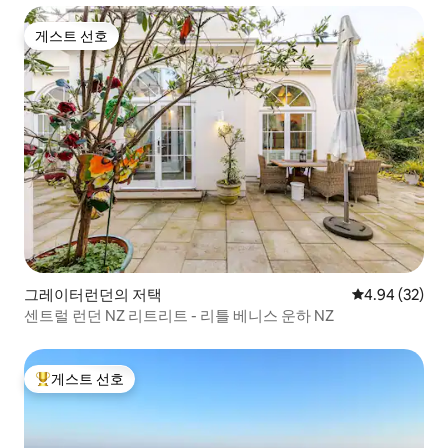
게스트 선호
게스트 선호
그레이터런던의 저택
평점 4.94점(5
4.94 (32)
센트럴 런던 NZ 리트리트 - 리틀 베니스 운하 NZ
게스트 선호
상위 게스트 선호