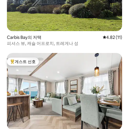
Carbis Bay의 저택
평점 4.82점(
4.82 (11)
피셔스 뷰, 캐슬 어프로치, 트레게나 성
게스트 선호
상위 게스트 선호