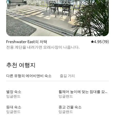
Freshwater East의 저택
평점 4.95점(5
4.95 (19)
전용 계단을 내려가면 모래사장이 나옵니다.
추천 여행지
다른 유형의 에어비앤비 숙소
즐길 거리
별장 숙소
휠체어 높이에 맞는 침대를 갖춘 숙소
잉글랜드
잉글랜드
등대 숙소
종교 건물 숙소
잉글랜드
잉글랜드