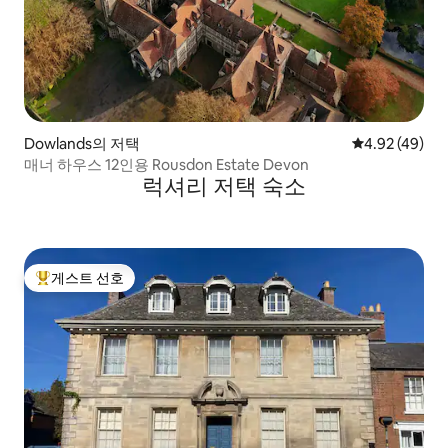
Dowlands의 저택
평점 4.92점(5
4.92 (49)
매너 하우스 12인용 Rousdon Estate Devon
럭셔리 저택 숙소
게스트 선호
상위 게스트 선호