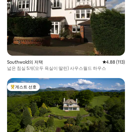
Southwold의 저택
평점 4.88점(5
4.88 (113)
넓은 침실 5개(모두 욕실이 딸린) 사우스월드 하우스
게스트 선호
상위 게스트 선호