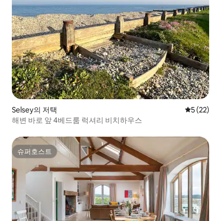
Selsey의 저택
평점 5점(5
5 (22)
해변 바로 앞 4베드룸 럭셔리 비치하우스
슈퍼호스트
슈퍼호스트