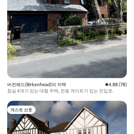
버컨헤드(Birkenhead)의 저택
평점 4.88점(5
4.88 (78)
침실 4개가 있는 대형 주택, 전동 게이트가 있는 진입로.
게스트 선호
게스트 선호