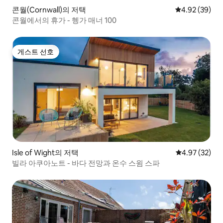
콘월(Cornwall)의 저택
평점 4.92점(5
4.92 (39)
콘월에서의 휴가 - 헹가 매너 100
게스트 선호
게스트 선호
Isle of Wight의 저택
평점 4.97점(5
4.97 (32)
빌라 아쿠아노트 - 바다 전망과 온수 스윔 스파