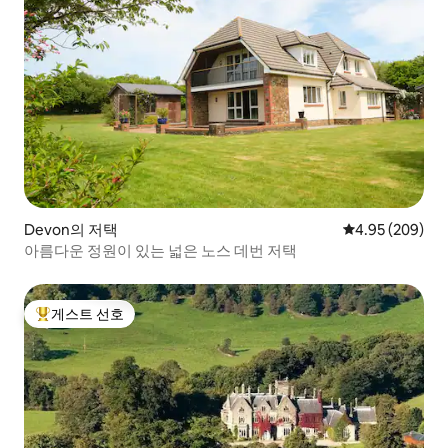
Devon의 저택
평점 4.95점(5점
4.95 (209)
아름다운 정원이 있는 넓은 노스 데번 저택
게스트 선호
상위 게스트 선호