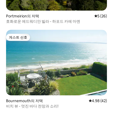
Portmeirion의 저택
평점 5점(5
5 (26)
호화로운 에드워디안 빌라 - 하포드 카에 마엔
게스트 선호
게스트 선호
Bournemouth의 저택
평점 4.98점(5
4.98 (42)
비치 뷰 - 멋진 바다 전망과 소리!