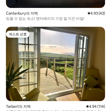
Canterbury의 저택
평점 4.93점(5
4.93 (43)
잊을 수 없는 숙소! 캔터베리의 가장 잘 지킨 비밀!
게스트 선호
게스트 선호
Tarbert의 저택
평점 4.94점(5
4.94 (114)