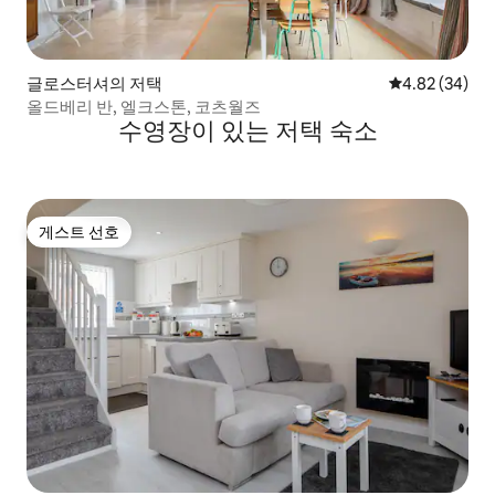
글로스터셔의 저택
평점 4.82점(5
4.82 (34)
올드베리 반, 엘크스톤, 코츠월즈
수영장이 있는 저택 숙소
게스트 선호
게스트 선호