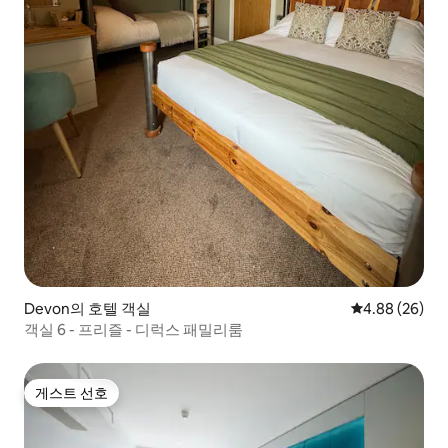
Devon의 호텔 객실
평점 4.88점(5
4.88 (26)
객실 6 - 프리즐 - 디럭스 패밀리룸
게스트 선호
게스트 선호