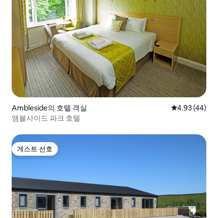
Ambleside의 호텔 객실
평점 4.93점(5
4.93 (44)
앰블사이드 파크 호텔
게스트 선호
게스트 선호