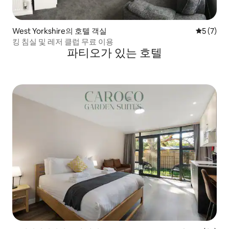
West Yorkshire의 호텔 객실
평점 5점(
5 (7)
킹 침실 및 레저 클럽 무료 이용
파티오가 있는 호텔