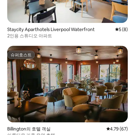
Staycity Aparthotels Liverpool Waterfront
평점 5점(
5 (8)
2인용 스튜디오 아파트
슈퍼호스트
슈퍼호스트
Billington의 호텔 객실
평점 4.79점(5
4.79 (67)