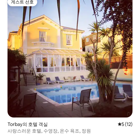
게스트 선호
게스트 선호
Torbay의 호텔 객실
평점 5점(5
5 (12)
사랑스러운 호텔, 수영장, 온수 욕조, 정원