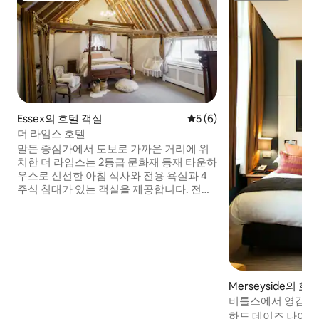
Essex의 호텔 객실
평점 5점(5점 만점), 후기 6
5 (6)
더 라임스 호텔
말돈 중심가에서 도보로 가까운 거리에 위
치한 더 라임스는 2등급 문화재 등재 타운하
우스로 신선한 아침 식사와 전용 욕실과 4
주식 침대가 있는 객실을 제공합니다. 전용
욕실이 있는 개별 객실로 장식된 더 라임스
의 객실은 TV와 차/커피 시설을 갖추고 있
습니다. 일부 숙소에는 앤티크 4주식 침대
도 마련되어 있습니다. EV 충전이 가능한 무
료 주차장과 정통 이탈리아 레스트랑인 루
이지스 알프레스코가 이 환상적인 건물의
최신 자산입니다. 포인어베드 수상자!!
Merseyside의 호
비틀스에서 영감을 
하드 데이즈 나이트