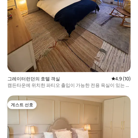
그레이터런던의 호텔 객실
평점 4.9점(5
4.9 (10)
캠든타운에 위치한 파티오 출입이 가능한 전용 욕실이 있는 객
실
게스트 선호
게스트 선호