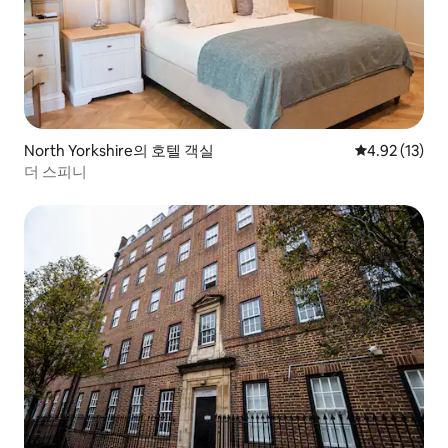
North Yorkshire의 호텔 객실
평점 4.92점(5
4.92 (13)
더 스피니