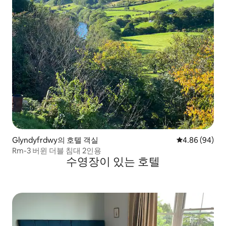
Glyndyfrdwy의 호텔 객실
평점 4.86점(5
4.86 (94)
Rm-3 버윈 더블 침대 2인용
수영장이 있는 호텔