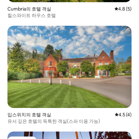
Cumbria의 호텔 객실
평점 4.8점(
4.8 (5)
힐스와이트 하우스 호텔
입스위치의 호텔 객실
평점 4.5점(
4.5 (4)
유서 깊은 호텔의 독특한 객실(스파 이용 가능)