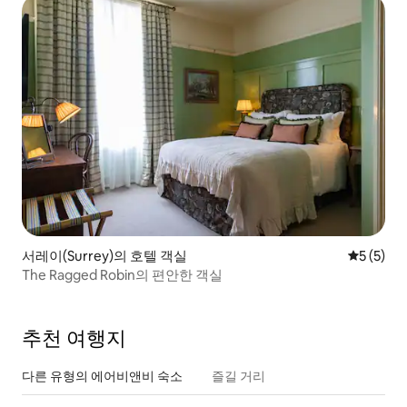
서레이(Surrey)의 호텔 객실
평점 5점(
5 (5)
The Ragged Robin의 편안한 객실
추천 여행지
다른 유형의 에어비앤비 숙소
즐길 거리