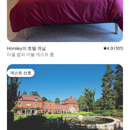
Horsley의 호텔 객실
평점 4.9점(5
4.9 (101)
마을 펍의 더블 게스트 룸
게스트 선호
게스트 선호