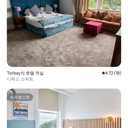
Torbay의 호텔 객실
평점 4.72점(
4.72 (18)
디럭스 스위트
슈퍼호스트
슈퍼호스트