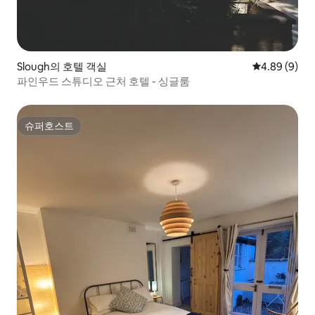
Slough의 호텔 객실
평점 4.89점(
4.89 (9)
파인우드 스튜디오 근처 호텔 - 싱글룸
슈퍼호스트
슈퍼호스트