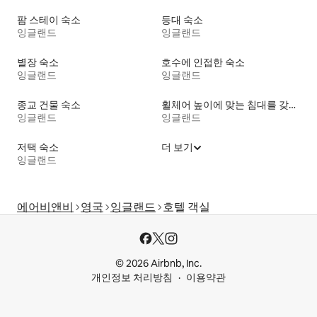
팜 스테이 숙소
등대 숙소
잉글랜드
잉글랜드
별장 숙소
호수에 인접한 숙소
잉글랜드
잉글랜드
종교 건물 숙소
휠체어 높이에 맞는 침대를 갖춘 숙소
잉글랜드
잉글랜드
저택 숙소
더 보기
잉글랜드
에어비앤비
영국
잉글랜드
호텔 객실
© 2026 Airbnb, Inc.
개인정보 처리방침
이용약관