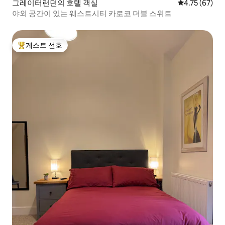
그레이터런던의 호텔 객실
평점 4.75점(5
4.75 (67)
야외 공간이 있는 웨스트시티 카로코 더블 스위트
게스트 선호
상위 게스트 선호