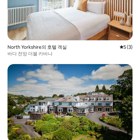
North Yorkshire의 호텔 객실
평점 5점(
5 (3)
바다 전망 더블 카바나