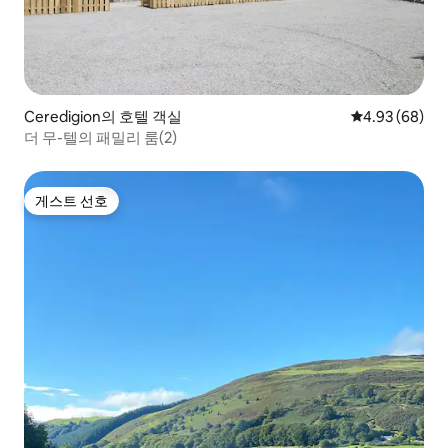
Ceredigion의 호텔 객실
평점 4.93점(5
4.93 (68)
더 무-텔의 패밀리 룸(2)
게스트 선호
게스트 선호