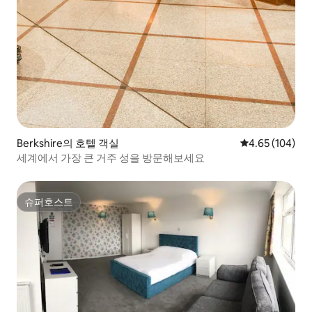
Berkshire의 호텔 객실
평점 4.65점(5점
4.65 (104)
세계에서 가장 큰 거주 성을 방문해보세요
슈퍼호스트
슈퍼호스트