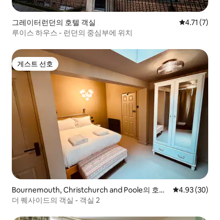
그레이터런던의 호텔 객실
평점 4.71점
4.71 (7)
루이스 하우스 - 런던의 중심부에 위치
게스트 선호
게스트 선호
Bournemouth, Christchurch and Poole의 호텔
평점 4.93점(5
4.93 (30)
객실
더 퀘사이드의 객실 - 객실 2