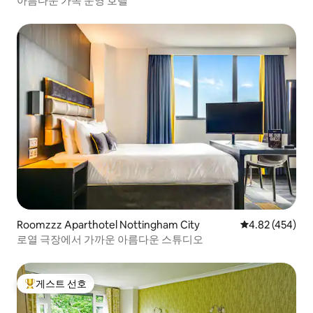
아름다운 가족 운영 호텔
Roomzzz Aparthotel Nottingham City
평점 4.82점(5점
4.82 (454)
로열 극장에서 가까운 아름다운 스튜디오
게스트 선호
상위 게스트 선호