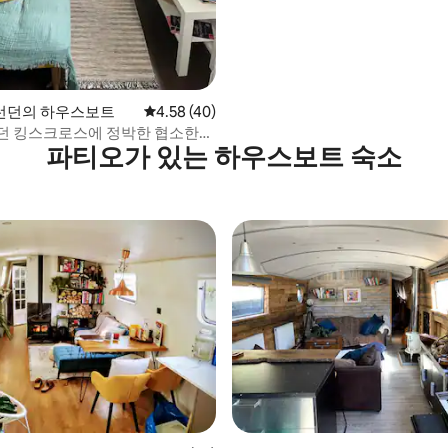
런던의 하우스보트
평점 4.58점(5점 만점), 후기 40개
4.58 (40)
던 킹스크로스에 정박한 협소한
파티오가 있는 하우스보트 숙소