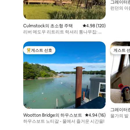
그레이터
런던의 아
Culmstock의 초소형 주택
평점 4.98점(5점 만점), 
4.98 (120)
리버 메도우 리트리트 럭셔리 통나무집: 난
방 및 울타리
게스트 선호
게스트 
상위 게스트 선호
게스트 
그레이터
Wootton Bridge의 하우스보트
평점 4.94점(5점 만점),
4.94 (16)
물가의 발
하우스보트 노티갈 - 물에서 즐거운 시간을!