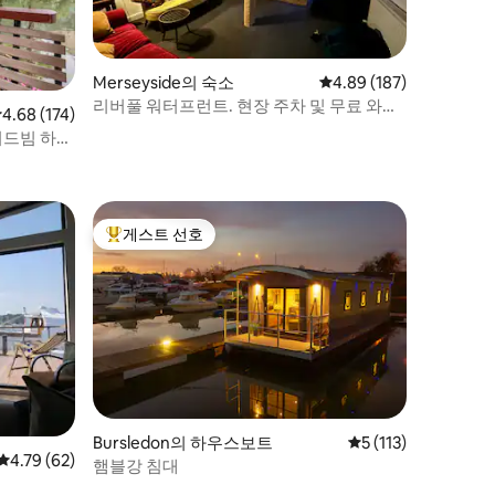
Merseyside의 숙소
평점 4.89점(5점 만점), 
4.89 (187)
리버풀 워터프런트. 현장 주차 및 무료 와이
점 4.68점(5점 만점), 후기 174개
4.68 (174)
파이
이드빔 하우
게스트 선호
상위 게스트 선호
Bursledon의 하우스보트
평점 5점(5점 만점), 
5 (113)
평점 4.79점(5점 만점), 후기 62개
4.79 (62)
햄블강 침대