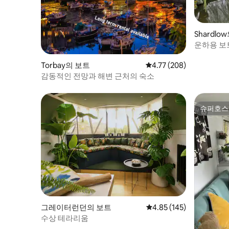
Shardlo
운하용 보
Torbay의 보트
평점 4.77점(5점 만점), 
4.77 (208)
감동적인 전망과 해변 근처의 숙소
슈퍼호스
슈퍼호스
그레이터런던의 보트
평점 4.85점(5점 만점), 
4.85 (145)
수상 테라리움