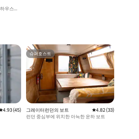
 하우스보
슈퍼호스트
슈퍼호스트
평점 4.93점(5점 만점), 후기 45개
4.93 (45)
그레이터런던의 보트
평점 4.82점(5점 만점),
4.82 (33)
런던 중심부에 위치한 아늑한 운하 보트