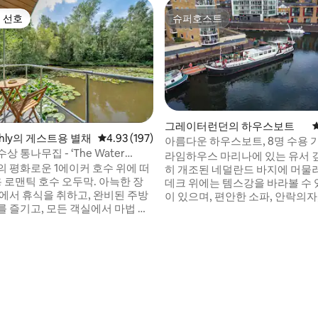
 선호
슈퍼호스트
스트 선호
슈퍼호스트
그레이터런던의 하우스보트
athly의 게스트용 별채
평점 4.93점(5점 만점), 후기 197개
4.93 (197)
아름다운 하우스보트, 8명 수용 가
상 통나무집 - ‘The Water
중심.
라임하우스 마리나에 있는 유서 
의 평화로운 1에이커 호수 위에 떠
히 개조된 네덜란드 바지에 머물러
 로맨틱 호수 오두막. 아늑한 장
데크 위에는 템스강을 바라볼 수 
옆에서 휴식을 취하고, 완비된 주방
이 있으며, 편안한 소파, 안락의자
를 즐기고, 모든 객실에서 마법 같
있는 시설이 완비된 세련되고 햇살
전망을 감상하며 아침을 맞이하세
는 라운지가 있습니다. 선착장 아래에는 4개
는 블루벨과 아름다운 꽃이 만발한
의 더블 베드 객실이 있으며, 이 
고, 여름에는 호수 위로 황금빛 노
후기 226개
명의 게스트가 숙박할 수 있습니다
 드리우며, 가을에는 나무들이 풍
는 2개의 전용 욕실과 별도의 욕
생한 색채로 물듭니다. 밖으로 나
다. 휠하우스 또는 야외 데크 2곳에서 편안
 물결을 감상하거나, 야생 동물을
한 저녁을 보내며 탁 트인 바다 
, 불과 몇 분 거리에 있는 이스트
하세요. 곧 만나뵙기를 기대합니
의 카페, 상점, 펍을 방문해 보세