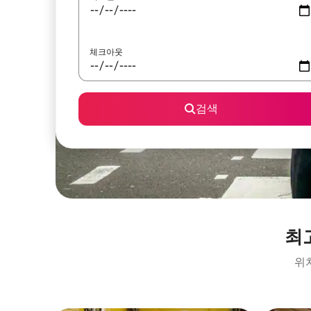
체크아웃
검색
최
위