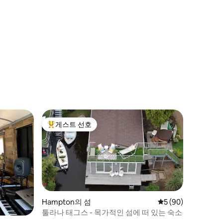
게스트 선호
상위 게스트 선호
Hampton의 섬
평점 5점(5점 만점),
5 (90)
툴라나 태그스 - 목가적인 섬에 떠 있는 숙소