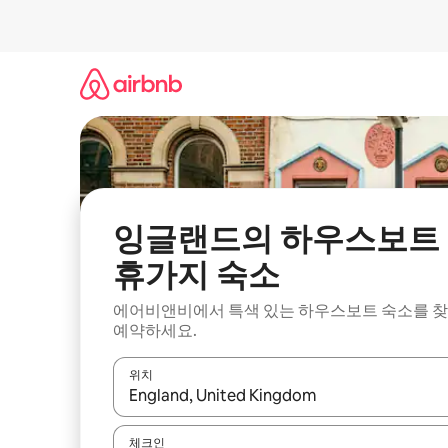
콘
텐
츠
로
바
로
가
기
잉글랜드의 하우스보트
휴가지 숙소
에어비앤비에서 특색 있는 하우스보트 숙소를 
예약하세요.
위치
결과가 나오면 위·아래 화살표 키를 사용하거나 터치
체크인