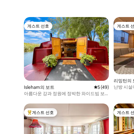
게스트 선호
게스트 
게스트 선호
게스트 
리밍턴의 
난방 시설이
Isleham의 보트
평점 5점(5점 만점),
5 (49)
아름다운 강과 정원에 정박한 와이드빔 보
트
게스트 선호
게스트 
상위 게스트 선호
게스트 