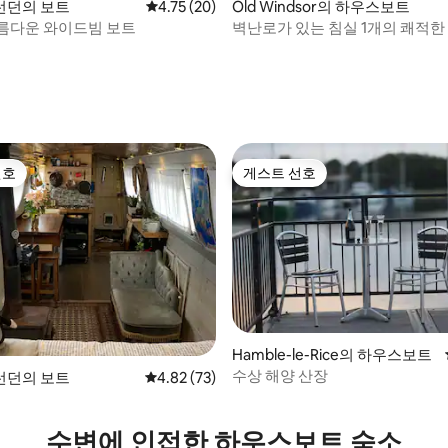
런던의 보트
평점 4.75점(5점 만점), 후기 20개
4.75 (20)
Old Windsor의 하우스보트
름다운 와이드빔 보트
벽난로가 있는 침실 1개의 쾌적한
트.
후기 120개
선호
게스트 선호
선호
게스트 선호
Hamble-le-Rice의 하우스보트
수상 해양 산장
런던의 보트
평점 4.82점(5점 만점), 후기 73개
4.82 (73)
 후기 16개
수변에 인접한 하우스보트 숙소