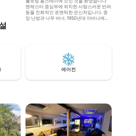
플로팅 홈스테이에 오신 것을 환영합니다
맨체스터 중심부에 위치한 사랑스러운 반려
동물 친화적인 로맨틱한 은신처입니다. 중
앙 난방과 나무 버너. 1950년대 아바나에서
설
영감을 받은 독특한 인테리어. 쇼피스는 와
인, 증류주, 시가가 있는 정직한 바입니다.
가벼운 아침 식사 (커피/차/시리얼/우
유/OJ) 와 함께 요리를 할 수 있는 주방이 구
비되어 있습니다. 샤워기/싱크대/화장실. 더
블 침대 및 싱글 소파. 침실에서는 매력적인
화분이 가득한 데크가 내려다보이며, 바깥
세상에서 격리되어 도시를 즐길 수 있습니
차
에어컨
다.