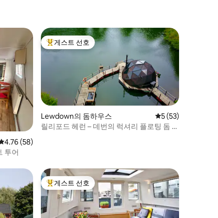
게스트 선호
상위 게스트 선호
Lewdown의 돔하우스
평점 5점(5점 만점),
5 (53)
릴리포드 헤런 – 데번의 럭셔리 플로팅 돔 숙
소​
평점 4.76점(5점 만점), 후기 58개
4.76 (58)
트 투어
게스트 선호
상위 게스트 선호