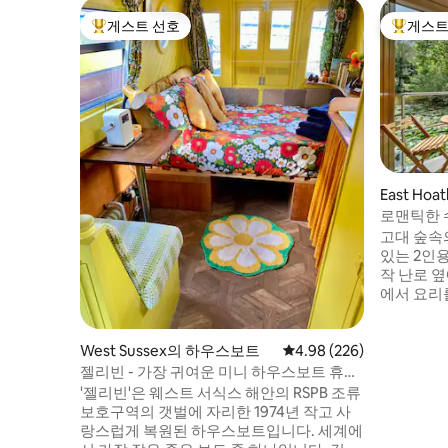
게스트 선호
게스트
상위 게스트 선호
상위 게
East Ho
로맨틱한 수
Snug’
고대 숲속
있는 2인용
작 난로 
에서 요리
은 호수 
요. 봄에
숲을 즐기
West Sussex의 하우스보트
평점 4.98점(5점 만점), 
4.98 (226)
을이 길게
젤리빈 - 가장 귀여운 미니 하우스보트 휴양
성하고 생
지!
'젤리빈'은 웨스트 서식스 해안의 RSPB 조류
가 잔잔한
보호구역의 갯벌에 자리한 1974년 작고 사
관찰하거나
랑스럽게 복원된 하우스보트입니다. 세계에
호슬리 마을