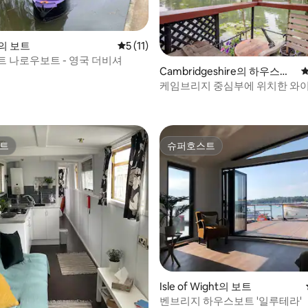
w의 보트
평점 5점(5점 만점), 후기 11개
5 (11)
트 나로우보트 - 영국 더비셔
Cambridgeshire의 하우스보
평
트
케임브리지 중심부에 위치한 와
후기 208개
스보트
트
슈퍼호스트
트
슈퍼호스트
후기 145개
Isle of Wight의 보트
벤브리지 하우스보트 '일루테라'