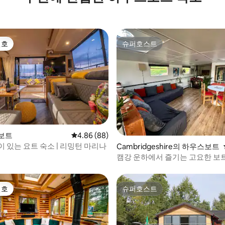
선호
슈퍼호스트
선호
슈퍼호스트
보트
평점 4.86점(5점 만점), 후기 88개
4.86 (88)
 있는 요트 숙소 | 리밍턴 마리나
 후기 49개
Cambridgeshire의 하우스보트
캠강 운하에서 즐기는 고요한 보
선호
슈퍼호스트
선호
슈퍼호스트