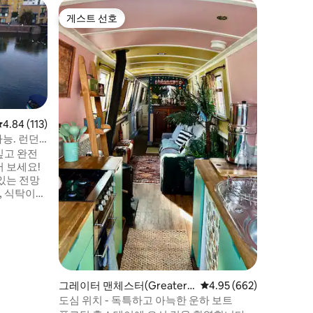
쇼어럼 바이
게스트 선호
게스트
게스트 선호
상위 게
-Sea)의
독특한 하
수상 예술
카라페이
구명선 선체입니다.
플랫에 정
RSPB의 
인길을 건
변까지 도
평점 4.84점(5점 만점), 후기 113개
4.84 (113)
거리입니다. 닷지는 어른과 아이
능. 런던
하며 CB
깊고 완전
었습니다. 편안하고 아늑하며 5명이 잘
 보세요!
있습니다(
있는 전망
글 침대).
, 식탁이
이 잘 드
객실에서 8
. 객실에
실이 있습니
그레이터 맨체스터(Greater
평점 4.95점(5점 만점), 
4.95 (662)
전망을 감상
Manchester)의 보트
다!
도심 위치 - 독특하고 아늑한 운하 보트