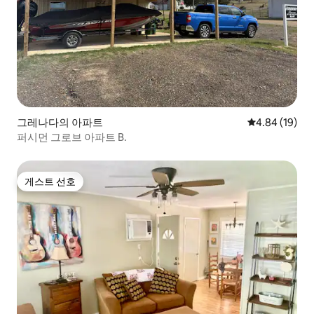
그레나다의 아파트
평점 4.84점(5
4.84 (19)
퍼시먼 그로브 아파트 B.
게스트 선호
게스트 선호