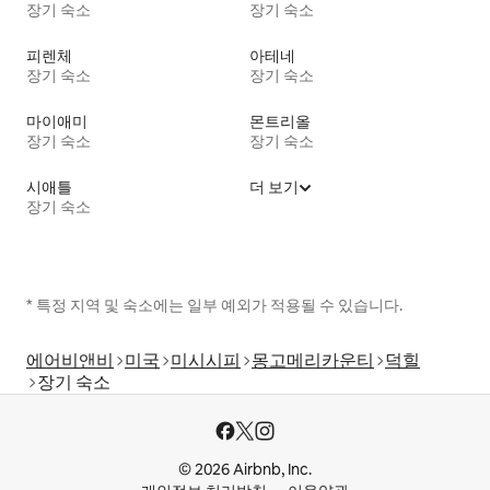
장기 숙소
장기 숙소
피렌체
아테네
장기 숙소
장기 숙소
마이애미
몬트리올
장기 숙소
장기 숙소
시애틀
더 보기
장기 숙소
* 특정 지역 및 숙소에는 일부 예외가 적용될 수 있습니다.
에어비앤비
미국
미시시피
몽고메리카운티
덕힐
장기 숙소
© 2026 Airbnb, Inc.