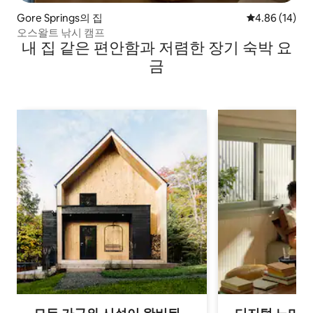
Gore Springs의 집
평점 4.86점(5
4.86 (14)
오스왈트 낚시 캠프
내 집 같은 편안함과 저렴한 장기 숙박 요
금