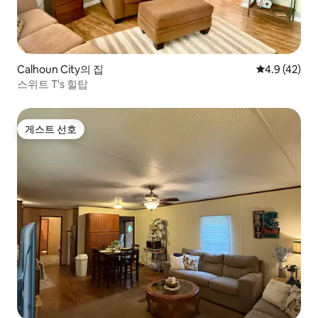
Calhoun City의 집
평점 4.9점(5
4.9 (42)
스위트 T's 힐탑
게스트 선호
게스트 선호