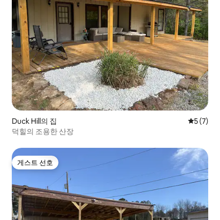
Duck Hill의 집
평점 5점(
5 (7)
덕힐의 조용한 산장
게스트 선호
게스트 선호