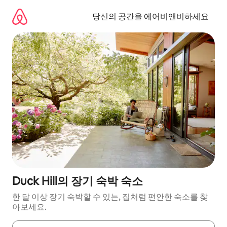
콘
텐
당신의 공간을 에어비앤비하세요
츠
로
바
로
가
기
Duck Hill의 장기 숙박 숙소
한 달 이상 장기 숙박할 수 있는, 집처럼 편안한 숙소를 찾
아보세요.