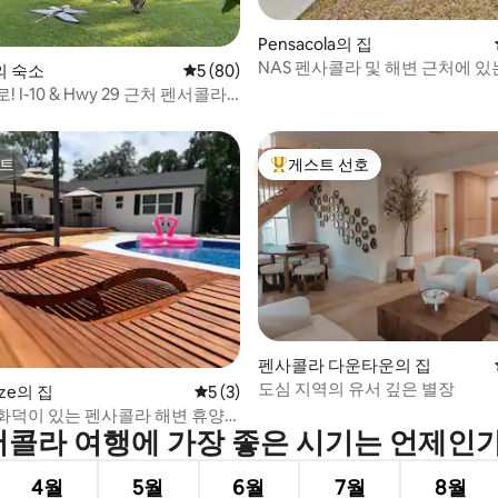
 후기 88개
Pensacola의 집
NAS 펜사콜라 및 해변 근처에 있
 숙소
평점 5점(5점 만점), 후기 80개
5 (80)
2026 원룸
 I-10 & Hwy 29 근처 펜서콜라
트
게스트 선호
트
상위 게스트 선호
 후기 22개
펜사콜라 다운타운의 집
도심 지역의 유서 깊은 별장
eze의 집
평점 5점(5점 만점), 후기 3개
5 (3)
화덕이 있는 펜사콜라 해변 휴양
콜라 여행에 가장 좋은 시기는 언제인
4월
5월
6월
7월
8월