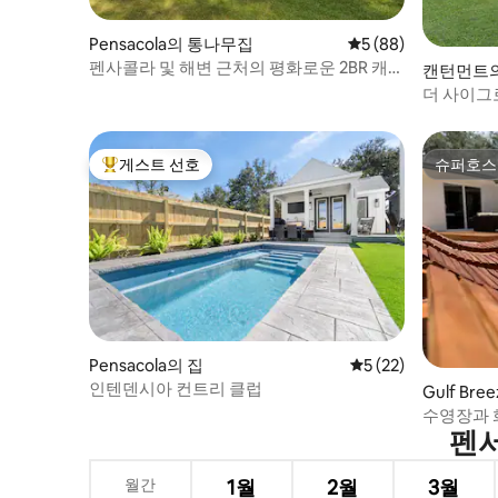
Pensacola의 통나무집
평점 5점(5점 만점),
5 (88)
펜사콜라 및 해변 근처의 평화로운 2BR 캐빈
캔턴먼트의
8에이커
더 사이그로!
북쪽
게스트 선호
슈퍼호스
상위 게스트 선호
슈퍼호스
Pensacola의 집
평점 5점(5점 만점),
5 (22)
인텐덴시아 컨트리 클럽
Gulf Bre
수영장과 
펜서
지
월간
1월
2월
3월