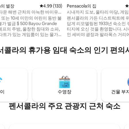
후기 323개
la의 별장
평점 4.99점(5점 만점), 후기 133개
4.99 (133)
Pensacola의 집
평
운타운 해변 근처의 아늑한 바이유
시내까지 도보, 울타리 마당, 게임
게임룸
 또는 10세 미만의 어린이 동반 불
펜서콜라의 가든 디스트릭트에 
답게 리모델링된 1933년 숙소인 
는 셰프의 주방, 울창한 침대와 소파,
티지에 오신 것을 환영합니다. 시
다트가 있는 게임룸이 있는 물가
인 세비야 광장과 팔라폭스 거리에
블록 떨어져 있습니다. 돌고래가 노
이내 거리에 있으며 바, 레스토랑, 
 카약을 타고 나가 보세요. 야외에
트 갤러리 등을 즐길 수 있습니다
서콜라의 휴가용 임대 숙소의 인기 편의
음료 또는 식사를 즐길 수 있는 베란
해변까지 15분 거리이며 블루 엔젤
엔젤스 연습을 볼 수 있는 물가를 따
본부에서 가깝습니다. 가스 그릴,
일 길이의 산책로가 있습니다. 네이
공간, 화덕이 있는 라운지 좌석을
 훌륭한 낚시, 보트 경사로, 해변
히 울타리로 둘러싸인 반려동물
, 시내까지 10분 거리에 있습니다.
뒷마당에서 휴식을 취해보세요. 자
는 가이드북에서 확인하세요.
야외 게임 등이 있습니다. 각 객
트 TV
이
수영장
건물 부지
펜서콜라의 주요 관광지 근처 숙소