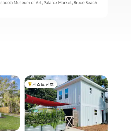
a Museum of Art, Palafox Market, Bruce Beach
펜사콜라
게스트 선호
게스트
상위 게스트 선호
상위 게
다운타운에
휴식
레스토랑,
도보 거리
에서 펜서
수준의 펜
돌바닥, 
구가 구비
후 전용 