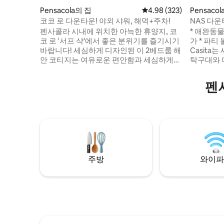
Pensacola의 집
평점 4.98점(5점 만점), 
4.98 (323)
Pensaco
코코 로 다운타운! 야외 샤워, 해먹+주차!
NAS 다
숙소 및 
펜사콜라 시내에 위치한 아늑한 휴양지, 코
* 애완동물
코 로 '서프 샥'에서 좋은 분위기를 즐기시기
가 * 파티 불가 벌금 $ 500 Bayou Grande
바랍니다! 세심하게 디자인된 이 2베드룸 해
Casita
안 코티지는 여유로운 편안함과 세심하게
탁구대와 
꾸며진 항해 디테일이 어우러져 하루 동안
에서 한 
의 탐험을 마친 후 휴식을 취할 수 있는 완벽
는 바다로
펜
한 공간을 제공합니다. 활기찬 팔라폭스 스
서 커피, 
트리트까지 단 1마일, 베이까지 12블록, 걸프
다. 블루 
의 아름답고 상징적인 백사장까지 차로 가
라 몇 마
까운 거리입니다! • 야외 샤워 시설! • XL 해
비 포인트는
먹 • 스마트 TV • 세탁기/건조기 • 전용 마당
까지 20분
• 무료 진입로 주차 *나중에 볼 수 있도록 저
현지 명소
장하려면 ❤를 누르세요
주방
와이파