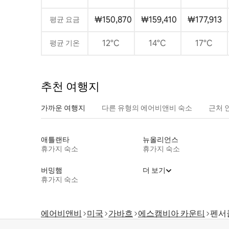
₩150,870
₩159,410
₩177,913
평균 요금
12°C
14°C
17°C
평균 기온
추천 여행지
가까운 여행지
다른 유형의 에어비앤비 숙소
근처 
애틀랜타
뉴올리언스
휴가지 숙소
휴가지 숙소
버밍햄
더 보기
휴가지 숙소
에어비앤비
미국
가바흐
에스캠비아 카운티
펜서