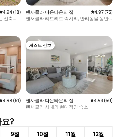
평점 4.94점(5점 만점), 후기 18개
4.94 (18)
펜사콜라 다운타운의 집
평점 4.97점(5점 만점),
4.97 (75)
는 신축
펜서콜라 리트리트 럭셔리, 반려동물 동반
가능 숙소
게스트 선호
게스트 선호
평점 4.98점(5점 만점), 후기 61개
4.98 (61)
펜사콜라 다운타운의 집
평점 4.93점(5점 만점),
4.93 (60)
펜서콜라 시내의 현대적인 숙소
가요?
9월
10월
11월
12월