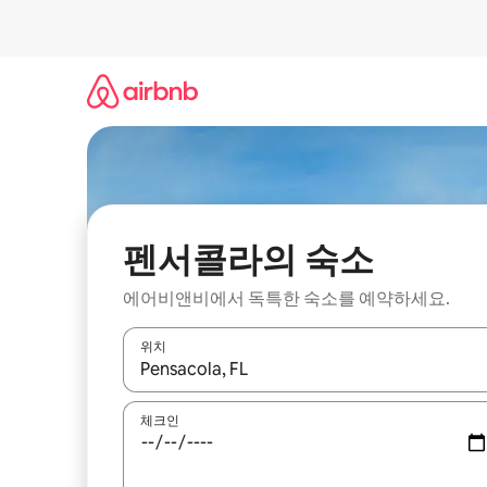
콘
텐
츠
로
바
로
가
기
펜서콜라의 숙소
에어비앤비에서 독특한 숙소를 예약하세요.
위치
결과가 나오면 위·아래 화살표 키를 사용하거나 터치
체크인