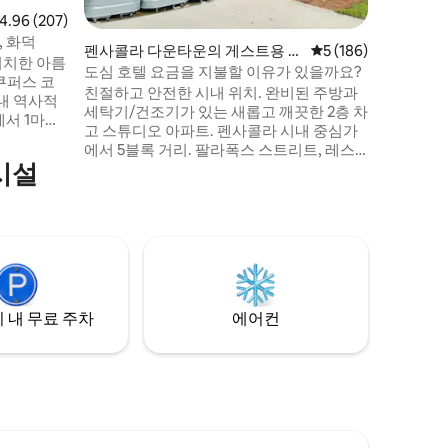
식을 취하세
점 4.96점(5점 만점), 후기 207개
4.96 (207)
음악을 재
, 화덕
는 데 필
펜사콜라 다운타운의 게스트용 별
평점 5점(5점 만점), 
5 (186)
위치한 아름
건을 보관
채
도심 호텔 요금을 지불할 이유가 있을까요?
쿠퍼스 코
사이즈 세
친절하고 안전한 시내 위치. 완비된 주방과
내 역사적
세탁기/건조기가 있는 새롭고 깨끗한 2층 차
서 1마일
고 스튜디오 아파트. 펜사콜라 시내 중심가
쇼핑, 아
에서 5블록 거리. 팔라폭스 스트리트, 레스
. 펜서콜라
시설
토랑, 바, 쇼핑 시설까지 도보로 12분(1/2마
스의 NAS
일) 거리입니다. NAS 펜사콜라와 펜사콜라
 야외 식사
해변은 모두 차로 15분 거리입니다. 이곳은
 갖춘 완전
축제, 퍼레이드, 블루 엔젤 쇼, 펜사콘, 블루
 친화적인
와후스 스타디움으로 빠르게 이동할 수 있
전거 2대,
는 위치입니다. 맥과이어스 또는 더블 브리
실마다 스마
지 달리기를 위해 휴식을 취하세요. 무료 주
차가능합니다. 금연입니다!
 내 무료 주차
에어컨