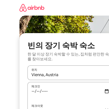
콘
텐
츠
로
바
로
가
기
빈의 장기 숙박 숙소
한 달 이상 장기 숙박할 수 있는, 집처럼 편안한 
를 찾아보세요.
위치
결과가 나오면 위·아래 화살표 키를 사용하거나 터치
체크인
체크아웃