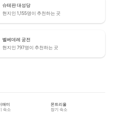
슈테판 대성당
현지인 1,155명이 추천하는 곳
벨베데레 궁전
현지인 797명이 추천하는 곳
이애미
몬트리올
기 숙소
장기 숙소