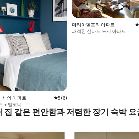
후기 274개
마리아힐프의 아파트
평
쾌적한 선바트 도시 아파트
라세의 아파트
평점 5점(5점 만점), 후기 6개
5 (6)
드 + 발코니
내 집 같은 편안함과 저렴한 장기 숙박 요