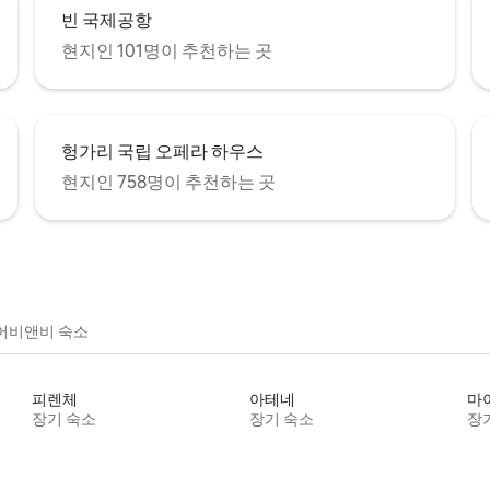
빈 국제공항
현지인 101명이 추천하는 곳
헝가리 국립 오페라 하우스
현지인 758명이 추천하는 곳
어비앤비 숙소
피렌체
아테네
마
장기 숙소
장기 숙소
장