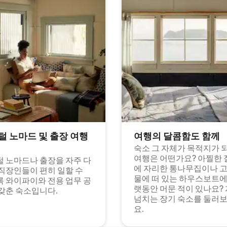
털 노마드 및 출장 여행
여행의 달콤함도 함께
숙소 그 자체가 목적지가 
여행은 어떤가요? 아찔한 
 노마드나 출장을 자주 다
에 자리한 통나무집이나 
직장인들이 편히 일할 수
물에 떠 있는 하우스보트에
 와이파이와 전용 업무 공
랫동안 머문 적이 있나요?
갖춘 숙소입니다.
넘치는 장기 숙소를 둘러
요.