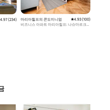
마리아힐프의 콘도미니엄
평점 4.93점(5점 만점), 
4.93 (100)
점 4.97점(5점 만점), 후기 234개
4.97 (234)
비즈니스 아파트 마리아힐프: 나슈마르크트
에서 가까움
금