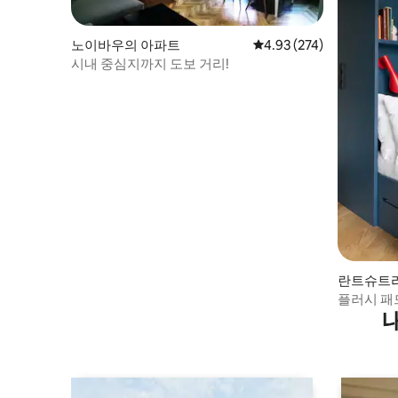
노이바우의 아파트
평점 4.93점(5점 만점), 
4.93 (274)
시내 중심지까지 도보 거리!
란트슈트
플러시 패