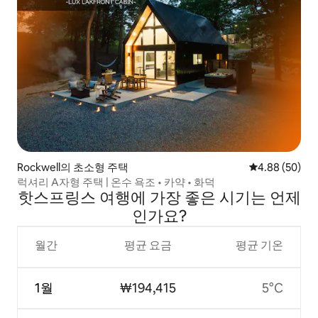
Rockwell의 초소형 주택
평점 4.88점(5
4.88 (50)
럭셔리 A자형 주택 | 온수 욕조 • 카약 • 화덕
핫스프링스 여행에 가장 좋은 시기는 언제
인가요?
월간
평균 요금
평균 기온
1월
₩194,415
5°C