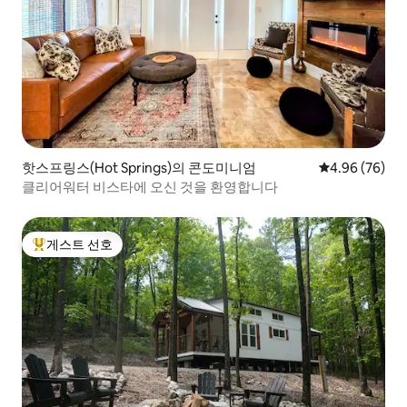
핫스프링스(Hot Springs)의 콘도미니엄
평점 4.96점(5
4.96 (76)
클리어워터 비스타에 오신 것을 환영합니다
게스트 선호
상위 게스트 선호