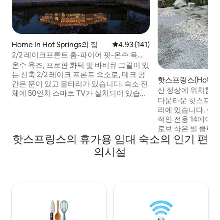
Home In Hot Springs의 집
평점 4.93점(5점 만점), 후기 141
4.93 (141)
2/2 레이크프론트 홈-파이어 핏-온수 욕조
및 게임 룸!
온수 욕조, 프로판 화덕 및 바비큐 그릴이 있
는 신축 2/2 레이크 프론트 숙소로, 데크 공
핫스프링스(Hot Spr
간은 문이 있고 울타리가 있습니다. 숙소 전
통나무집
산 정상에 위치한 러
체에 50인치 스마트 TV가 설치되어 있습니
커
다운타운 핫스프링스
다. 게임룸 이용은 임대 시 제공되며 이 숙소
리에 있습니다. 이 독특하고 반려동물 친화
및 하이드어웨이의 게스트만 이용할 수 있
적인 전용 14에이
습니다. 게임룸은 도보로 60초 거리에 있으
로브 샥은 빌 클린턴
며 당구대, 셔플보드, 탁구대, 다트 보드, 포
핫스프링스의 휴가용 임대 숙소의 인기 편
을 제 산 정상으로
커/게임 테이블, 50인치 스마트 TV와 초고
문을 잠글 수 있는
속 와이파이가 갖춰져 있습니다. 전망대와
의시설
자연 속에서 혼자 
공동 사용 보트 선착장. 온 가족이 함께 즐길
다. 퀸사이즈 침대, 
수 있는 게임이 많습니다!
그릴, 온수 욕조, 
용하지 않는 한 화
야외 주방 싱크대, 
그릴.