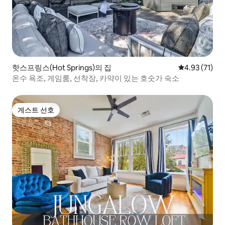
핫스프링스(Hot Springs)의 집
평점 4.93점(5
4.93 (71)
온수 욕조, 게임룸, 선착장, 카약이 있는 호숫가 숙소
게스트 선호
게스트 선호