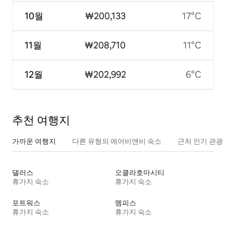
10월
₩200,133
17°C
11월
₩208,710
11°C
12월
₩202,992
6°C
추천 여행지
가까운 여행지
다른 유형의 에어비앤비 숙소
근처 인기 관광
댈러스
오클라호마시티
휴가지 숙소
휴가지 숙소
포트워스
멤피스
휴가지 숙소
휴가지 숙소