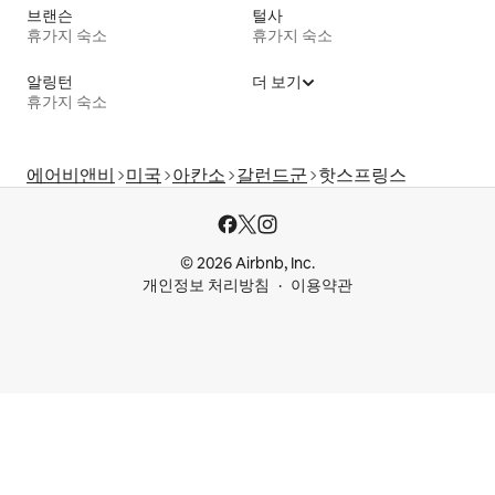
브랜슨
털사
휴가지 숙소
휴가지 숙소
알링턴
더 보기
휴가지 숙소
에어비앤비
미국
아칸소
갈런드군
핫스프링스
© 2026 Airbnb, Inc.
개인정보 처리방침
이용약관