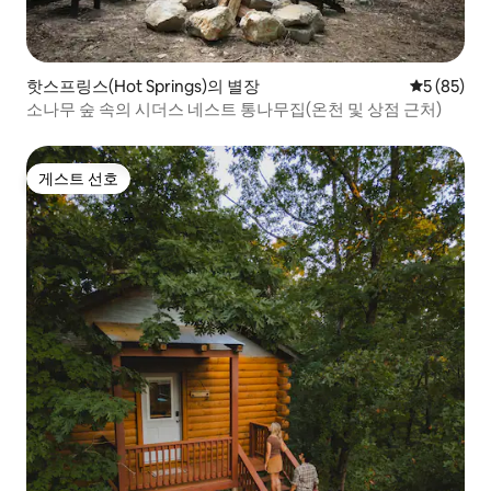
핫스프링스(Hot Springs)의 별장
평점 5점(5
5 (85)
소나무 숲 속의 시더스 네스트 통나무집(온천 및 상점 근처)
게스트 선호
게스트 선호