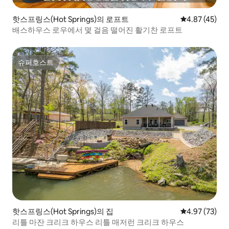
핫스프링스(Hot Springs)의 로프트
평점 4.87점(5
4.87 (45)
배스하우스 로우에서 몇 걸음 떨어진 활기찬 로프트
슈퍼호스트
슈퍼호스트
핫스프링스(Hot Springs)의 집
평점 4.97점(5
4.97 (73)
리틀 마잔 크리크 하우스 리틀 매저런 크리크 하우스