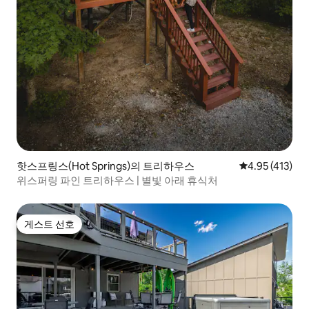
핫스프링스(Hot Springs)의 트리하우스
평점 4.95점(5
4.95 (413)
위스퍼링 파인 트리하우스 | 별빛 아래 휴식처
게스트 선호
게스트 선호