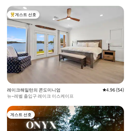
게스트 선호
상위 게스트 선호
레이크해밀턴의 콘도미니엄
평점 4.96점(5
4.96 (54)
뉴~레벨 출입구 레이크 이스케이프
게스트 선호
게스트 선호