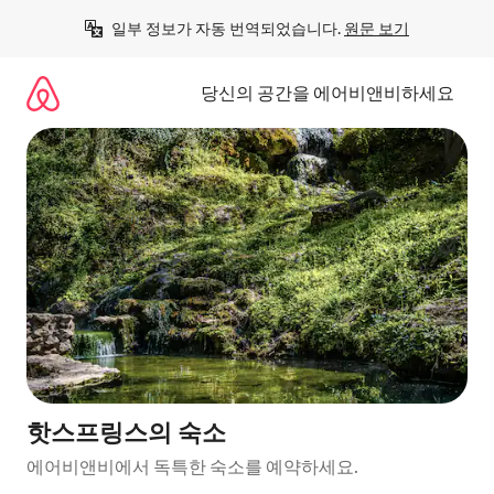
콘
일부 정보가 자동 번역되었습니다. 
원문 보기
텐
츠
로
당신의 공간을 에어비앤비하세요
바
로
가
기
핫스프링스의 숙소
에어비앤비에서 독특한 숙소를 예약하세요.