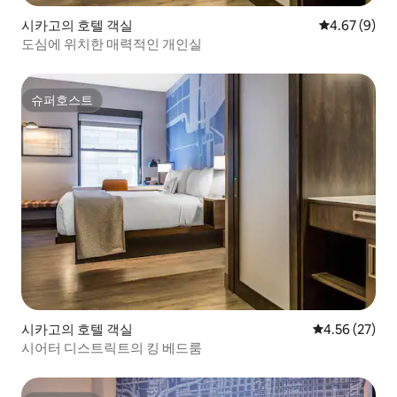
시카고의 호텔 객실
평점 4.67점(
4.67 (9)
도심에 위치한 매력적인 개인실
슈퍼호스트
슈퍼호스트
시카고의 호텔 객실
평점 4.56점(5
4.56 (27)
시어터 디스트릭트의 킹 베드룸