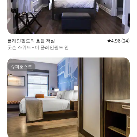
플레인필드의 호텔 객실
평점 4.96점(5
4.96 (24)
굿슨 스위트 - 더 플레인필드 인
슈퍼호스트
슈퍼호스트