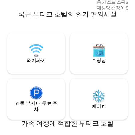
용 게스트 스위트에
대성당 천장이 있으
쿡군 부티크 호텔의 인기 편의시설
이즈 침대에는 메
미엄 베라 왕 린넨
도구가 구비된 전용
니 냉장고와 커피가 있
하우스키핑 서비스가 제공
근성이 없는 숙소입
관문까지 13계단이
와이파이
수영장
건물 부지 내 무료 주
에어컨
차
가족 여행에 적합한 부티크 호텔