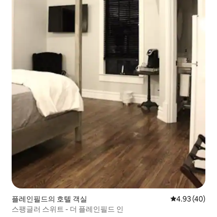
플레인필드의 호텔 객실
평점 4.93점(5
4.93 (40)
스팽글러 스위트 - 더 플레인필드 인