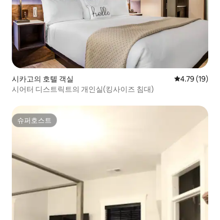
시카고의 호텔 객실
평점 4.79점(5
4.79 (19)
시어터 디스트릭트의 개인실(킹사이즈 침대)
슈퍼호스트
슈퍼호스트