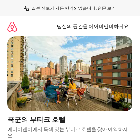
콘
일부 정보가 자동 번역되었습니다. 
원문 보기
텐
츠
로
당신의 공간을 에어비앤비하세요
바
로
가
기
쿡군의 부티크 호텔
에어비앤비에서 특색 있는 부티크 호텔을 찾아 예약하세
요.