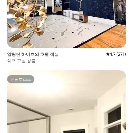
알링턴 하이츠의 호텔 객실
평점 4.7점(5
4.7 (271)
쉐즈 호텔 킹룸
슈퍼호스트
슈퍼호스트