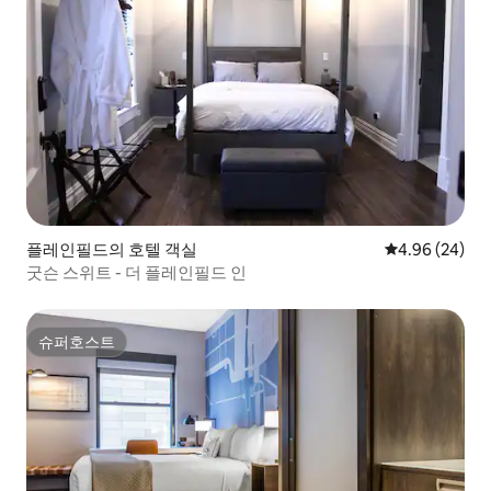
플레인필드의 호텔 객실
평점 4.96점(5
4.96 (24)
굿슨 스위트 - 더 플레인필드 인
슈퍼호스트
슈퍼호스트