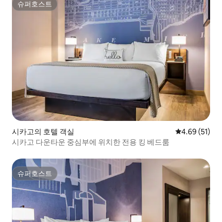
슈퍼호스트
슈퍼호스트
시카고의 호텔 객실
평점 4.69점(5
4.69 (51)
시카고 다운타운 중심부에 위치한 전용 킹 베드룸
슈퍼호스트
슈퍼호스트