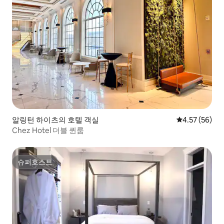
알링턴 하이츠의 호텔 객실
평점 4.57점(5
4.57 (56)
Chez Hotel 더블 퀸룸
슈퍼호스트
슈퍼호스트