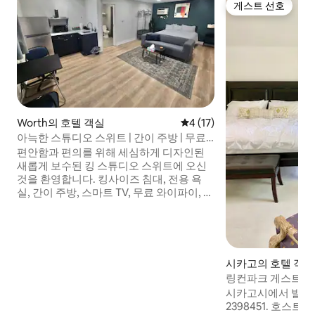
게스트 선호
게스트 선호
Worth의 호텔 객실
평점 4점(5점 만점), 후기 17
4 (17)
아늑한 스튜디오 스위트 | 간이 주방 | 무료
주차
편안함과 편의를 위해 세심하게 디자인된
새롭게 보수된 킹 스튜디오 스위트에 오신
것을 환영합니다. 킹사이즈 침대, 전용 욕
실, 간이 주방, 스마트 TV, 무료 와이파이, 무
료 주차장을 즐기세요. 24시간 프런트 데스
크가 있는 저희 가족이 운영하는 모텔의 조
용한 전용 건물에 위치해 있습니다. 시카고
시내 미드웨이 공항 근처에 편리하게 위치
하고 있습니다. 근처에 훌륭한 현지 레스토
시카고의 호텔 객실
랑과 커피숍이 있어 미식가를 위한 선택지
링컨파크 게스트하
가 많습니다! 단기 또는 장기 숙박에 적합합
시카고시에서 발급한
니다. 그럼 곧 뵙겠습니다!
2398451. 호스트