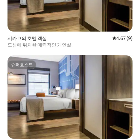
시카고의 호텔 객실
평점 4.67점(
4.67 (9)
도심에 위치한 매력적인 개인실
슈퍼호스트
슈퍼호스트