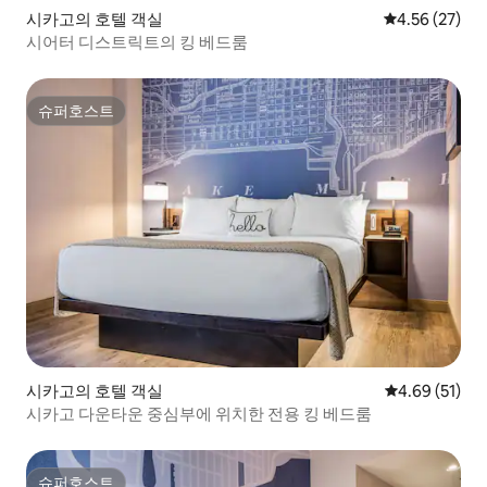
시카고의 호텔 객실
평점 4.56점(5
4.56 (27)
시어터 디스트릭트의 킹 베드룸
슈퍼호스트
슈퍼호스트
시카고의 호텔 객실
평점 4.69점(5
4.69 (51)
시카고 다운타운 중심부에 위치한 전용 킹 베드룸
슈퍼호스트