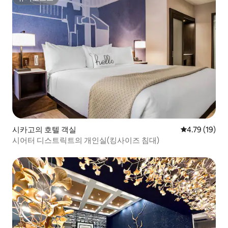
슈퍼호스트
시카고의 호텔 객실
평점 4.79점(5
4.79 (19)
시어터 디스트릭트의 개인실(킹사이즈 침대)