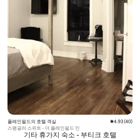
플레인필드의 호텔 객실
평점 4.93점(5
4.93 (40)
스팽글러 스위트 - 더 플레인필드 인
기타 휴가지 숙소 - 부티크 호텔