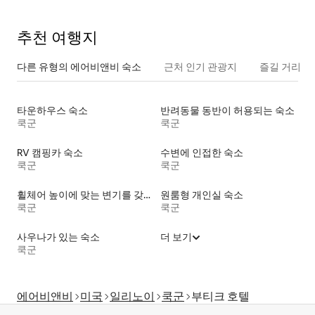
추천 여행지
다른 유형의 에어비앤비 숙소
근처 인기 관광지
즐길 거리
타운하우스 숙소
반려동물 동반이 허용되는 숙소
쿡군
쿡군
RV 캠핑카 숙소
수변에 인접한 숙소
쿡군
쿡군
휠체어 높이에 맞는 변기를 갖춘 숙소
원룸형 개인실 숙소
쿡군
쿡군
사우나가 있는 숙소
더 보기
쿡군
에어비앤비
미국
일리노이
쿡군
부티크 호텔