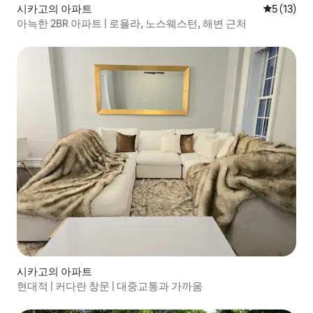
시카고의 아파트
평점 5점(5
5 (13)
아늑한 2BR 아파트 | 로욜라, 노스웨스턴, 해변 근처
시카고의 아파트
현대적 | 커다란 창문 | 대중교통과 가까움