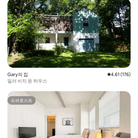
Gary의 집
평점 4.61점(5
4.61 (176)
밀러 비치 듄 하우스
슈퍼호스트
슈퍼호스트