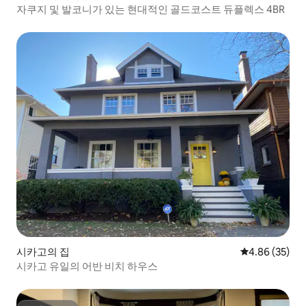
자쿠지 및 발코니가 있는 현대적인 골드코스트 듀플렉스 4BR
시카고의 집
평점 4.86점(5
4.86 (35)
시카고 유일의 어반 비치 하우스