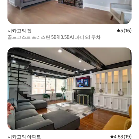
시카고의 집
평점 5점(5
5 (16)
골드코스트 프리스틴 5BR|3.5BA| 파티오| 주차
시카고의 아파트
평점 4.53점(5
4.53 (19)