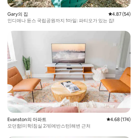
Gary의 집
평점 4.87점(5
4.87 (54)
인디애나 듄스 국립공원까지 1마일: 파티오가 있는 집!
Evanston의 아파트
평점 4.68점(5점
4.68 (174)
모던함|미학|침실 2개|에반스턴|해변 근처