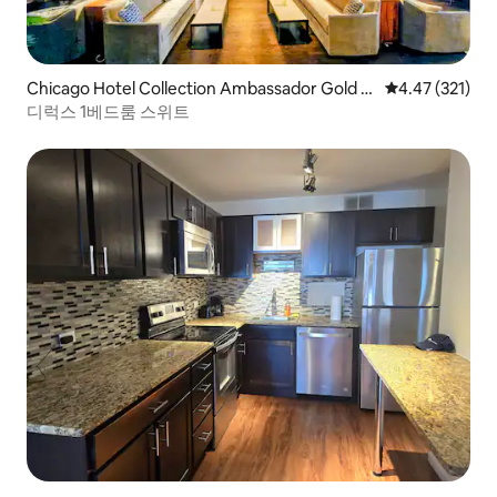
Chicago Hotel Collection Ambassador Gold C
평점 4.47점(5
4.47 (321)
oast
디럭스 1베드룸 스위트