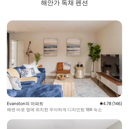
해안가 독채 펜션
Evanston의 아파트
평점 4.78점(5점
4.78 (146)
해변 바로 옆에 위치한 우아하게 디자인된 1BR 숙소