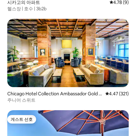
시카고의 아파트
평점 4.78점(
4.78 (9)
헬스장 | 호수 | 3b2b
Chicago Hotel Collection Ambassador Gold C
평점 4.47점(5
4.47 (321)
oast
주니어 스위트
게스트 선호
게스트 선호