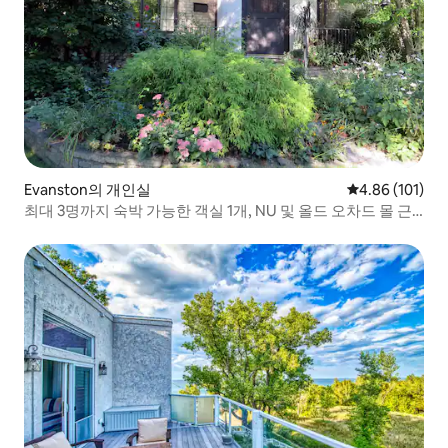
Evanston의 개인실
평점 4.86점(5
4.86 (101)
최대 3명까지 숙박 가능한 객실 1개, NU 및 올드 오차드 몰 근
처