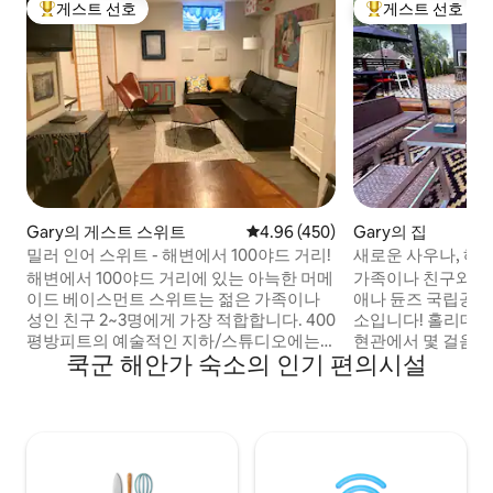
게스트 선호
게스트 선호
상위 게스트 선호
상위 게스트 선호
Gary의 게스트 스위트
평점 4.96점(5점 만점), 후기 450
4.96 (450)
Gary의 집
밀러 인어 스위트 - 해변에서 100야드 거리!
새로운 사우나, 해
음 거리
해변에서 100야드 거리에 있는 아늑한 머메
가족이나 친구와 함
이드 베이스먼트 스위트는 젊은 가족이나
애나 듄즈 국립공원
성인 친구 2~3명에게 가장 적합합니다. 400
소입니다! 홀리데이 하우스는 호수 전망과
평방피트의 예술적인 지하/스튜디오에는
현관에서 몇 걸음 
쿡군 해안가 숙소의 인기 편의시설
전용 출입구, 간이 주방, 독특한 예술품, 아
를 갖춘 2022년에
늑한 독서/수면 공간 등이 구비되어 있습니
2000평방피트의 
다. 호수 전망이 없는 작은 창문이 하나 있지
로 침실 3개, 욕실 
만 위층 데크에서 호수를 볼 수 있습니다. 그
운 실내/야외 주방이
릴에서 바비큐를 즐길 수 있습니다. 현지 레
용 맞춤형 식사 좌
스토랑, 상점 및 갤러리를 방문하세요. 숲이
있습니다. 호스트는 옆에 살고 있으며 필요
우거진 산책로를 하이킹하고 모래 언덕이
할 때 쉽게 도움을 드릴