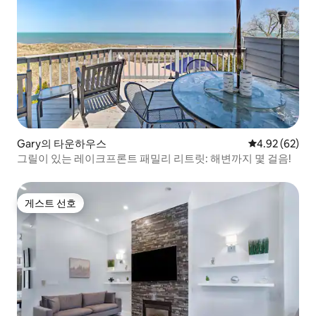
Gary의 타운하우스
평점 4.92점(5
4.92 (62)
그릴이 있는 레이크프론트 패밀리 리트릿: 해변까지 몇 걸음!
게스트 선호
게스트 선호