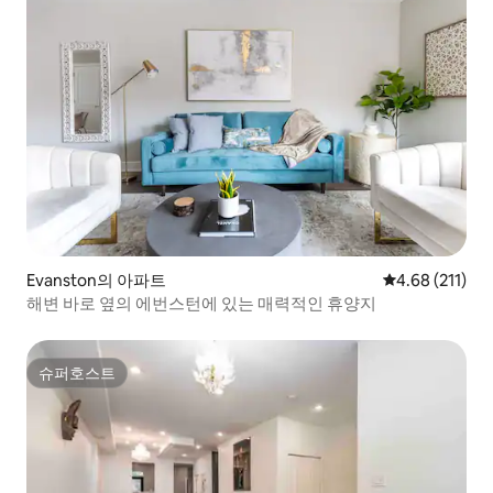
Evanston의 아파트
평점 4.68점(5
4.68 (211)
해변 바로 옆의 에번스턴에 있는 매력적인 휴양지
슈퍼호스트
슈퍼호스트