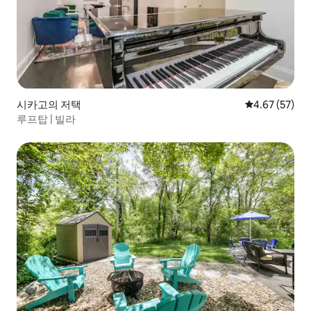
시카고의 저택
평점 4.67점(5
4.67 (57)
루프탑 | 빌라