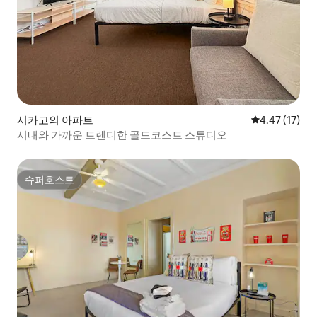
시카고의 아파트
평점 4.47점(5
4.47 (17)
시내와 가까운 트렌디한 골드코스트 스튜디오
슈퍼호스트
슈퍼호스트