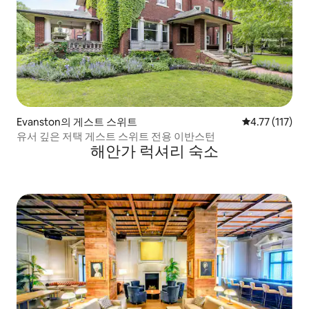
Evanston의 게스트 스위트
평점 4.77점(5
4.77 (117)
유서 깊은 저택 게스트 스위트 전용 이반스턴
해안가 럭셔리 숙소