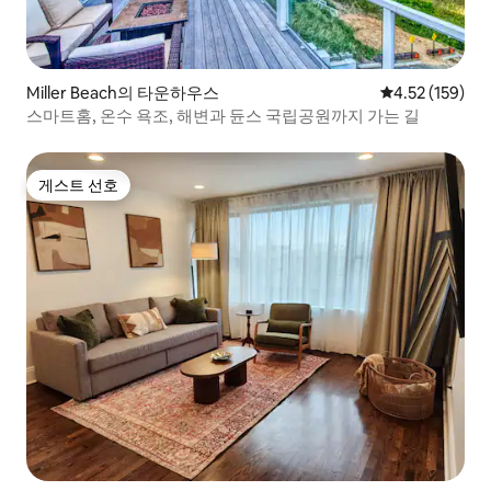
Miller Beach의 타운하우스
평점 4.52점(5
4.52 (159)
스마트홈, 온수 욕조, 해변과 듄스 국립공원까지 가는 길
게스트 선호
게스트 선호