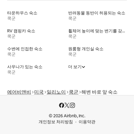
타운하우스 숙소
반려동물 동반이 허용되는 숙소
쿡군
쿡군
RV 캠핑카 숙소
휠체어 높이에 맞는 변기를 갖춘 숙소
쿡군
쿡군
수변에 인접한 숙소
원룸형 개인실 숙소
쿡군
쿡군
사우나가 있는 숙소
더 보기
쿡군
에어비앤비
미국
일리노이
쿡군
해변 바로 앞 숙소
© 2026 Airbnb, Inc.
개인정보 처리방침
이용약관