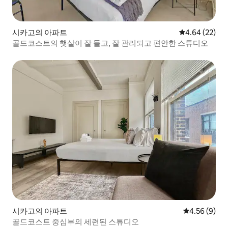
시카고의 아파트
평점 4.64점(5
4.64 (22)
골드코스트의 햇살이 잘 들고, 잘 관리되고 편안한 스튜디오
시카고의 아파트
평점 4.56점(
4.56 (9)
골드코스트 중심부의 세련된 스튜디오