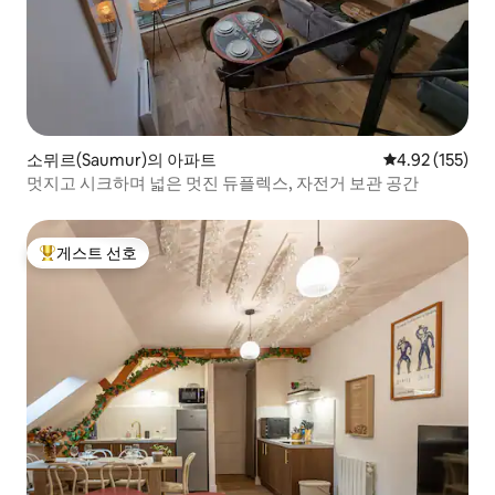
소뮈르(Saumur)의 아파트
평점 4.92점(5
4.92 (155)
멋지고 시크하며 넓은 멋진 듀플렉스, 자전거 보관 공간
게스트 선호
상위 게스트 선호