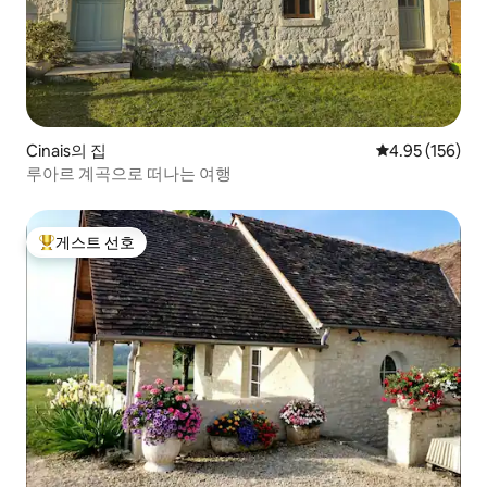
Cinais의 집
평점 4.95점(5점
4.95 (156)
루아르 계곡으로 떠나는 여행
게스트 선호
상위 게스트 선호