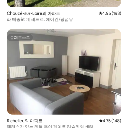
Chouzé-sur-Loire의 아파트
평점 4.95점(5점
4.95 (193)
라 메종èt 데 세드르. 에어컨/광섬유
슈퍼호스트
슈퍼호스트
Richelieu의 아파트
평점 4.75점(5
4.75 (148)
테라스가 있는 리틀 푸이 게이트 리슐리외 센터