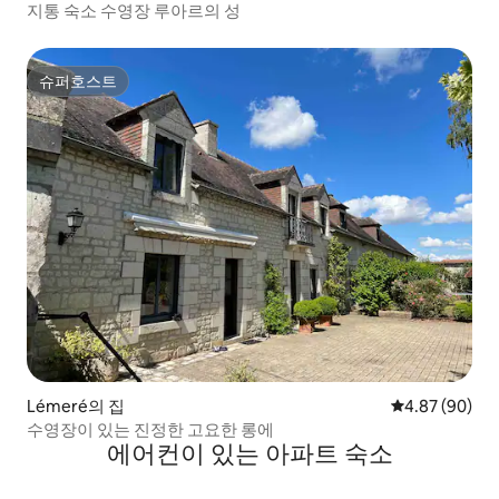
지통 숙소 수영장 루아르의 성
슈퍼호스트
슈퍼호스트
Lémeré의 집
평점 4.87점(5
4.87 (90)
수영장이 있는 진정한 고요한 롱에
에어컨이 있는 아파트 숙소