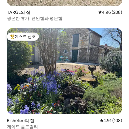
TARGÉ의 집
평점 4.96점(5점
4.96 (208)
평온한 휴가: 편안함과 평온함
게스트 선호
상위 게스트 선호
Richelieu의 집
평점 4.91점(5
4.91 (108)
게이트 플로랄리