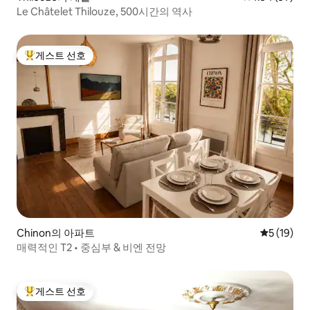
Le Châtelet Thilouze, 500시간의 역사
게스트 선호
상위 게스트 선호
Chinon의 아파트
평점 5점(5
5 (19)
매력적인 T2 • 중심부 & 비엔 전망
게스트 선호
상위 게스트 선호