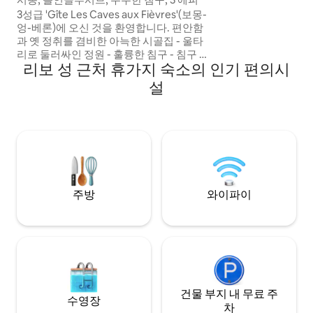
3성급 'Gîte Les Caves aux Fièvres'(보몽-
엉-베론)에 오신 것을 환영합니다. 편안함
과 옛 정취를 겸비한 아늑한 시골집 - 울타
리로 둘러싸인 정원 - 훌륭한 침구 - 침구 포
리보 성 근처 휴가지 숙소의 인기 편의시
함 - 모든 편의시설 - 충전소 로얄 캐슬, 와인
루트, 동굴, 자전거를 타고 즐기는 루아르 등
설
아름다운 지역을 둘러보기에 이상적인 장
소입니다. 시농과 부르괴이(5분), 소뮈르와
센터파크 루던(25분), 투르(45분) 사이에 이
상적으로 위치해 있습니다. 상점과 베이커
리가 1km 거리에 있습니다.
주방
와이파이
건물 부지 내 무료 주
수영장
차