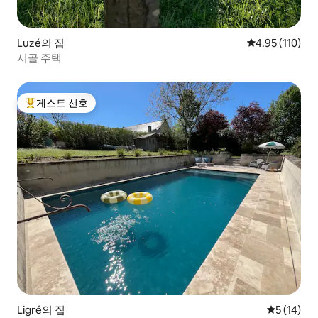
Luzé의 집
평점 4.95점(5
4.95 (110)
시골 주택
게스트 선호
상위 게스트 선호
Ligré의 집
평점 5점(5
5 (14)