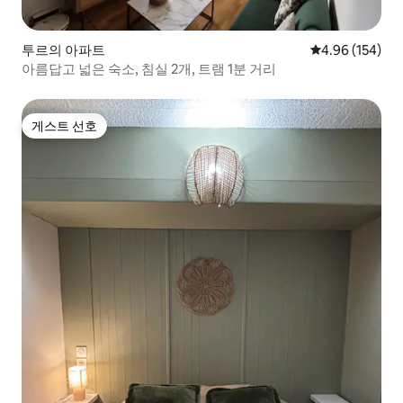
투르의 아파트
평점 4.96점(5점
4.96 (154)
아름답고 넓은 숙소, 침실 2개, 트램 1분 거리
게스트 선호
게스트 선호