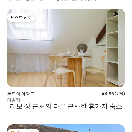
게스트 선호
게스트 선호
투르의 아파트
평점 4.86점(5점
4.86 (274)
라벨레
리보 성 근처의 다른 근사한 휴가지 숙소