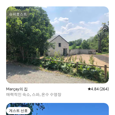
슈퍼호스트
슈퍼호스트
Marçay의 집
평점 4.84점(5점
4.84 (264)
매력적인 숙소, 스파, 온수 수영장
게스트 선호
게스트 선호