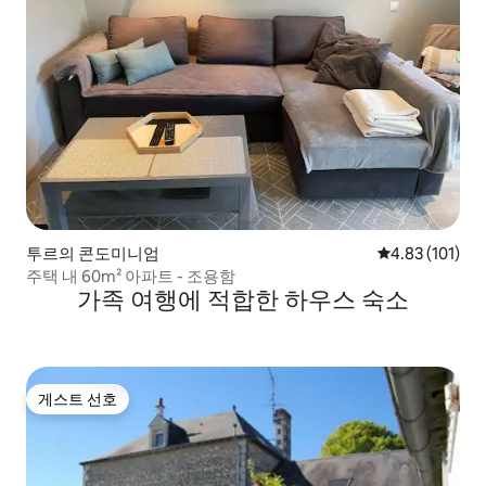
투르의 콘도미니엄
평점 4.83점(5
4.83 (101)
주택 내 60m² 아파트 - 조용함
가족 여행에 적합한 하우스 숙소
게스트 선호
게스트 선호