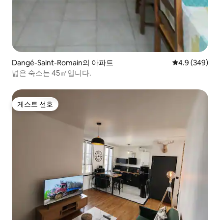
Dangé-Saint-Romain의 아파트
평점 4.9점(5점
4.9 (349)
넓은 숙소는 45㎡입니다.
게스트 선호
게스트 선호