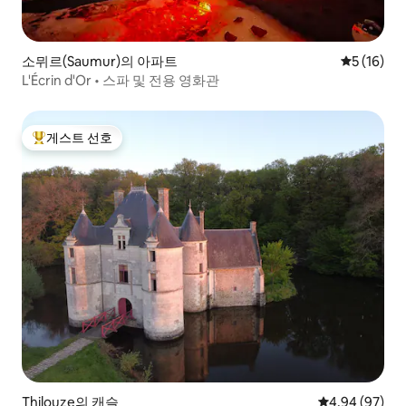
소뮈르(Saumur)의 아파트
평점 5점(5
5 (16)
L'Écrin d'Or • 스파 및 전용 영화관
게스트 선호
상위 게스트 선호
Thilouze의 캐슬
평점 4.94점(5
4.94 (97)