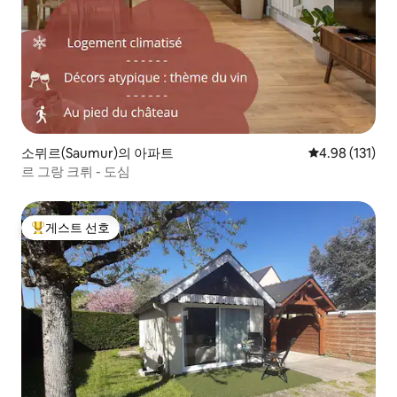
소뮈르(Saumur)의 아파트
평점 4.98점(5
4.98 (131)
르 그랑 크뤼 - 도심
게스트 선호
상위 게스트 선호