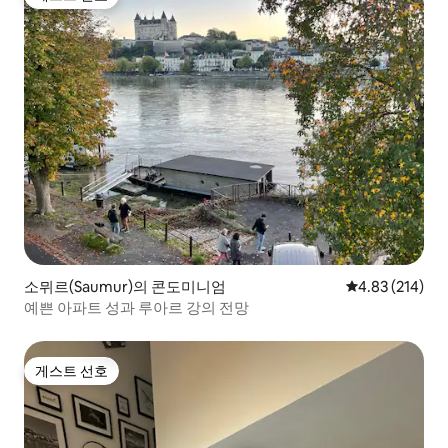
게스트 선호
소뮈르(Saumur)의 콘도미니엄
평점 4.83점(5점
4.83 (214)
예쁜 아파트 성과 루아르 강의 전망
게스트 선호
게스트 선호