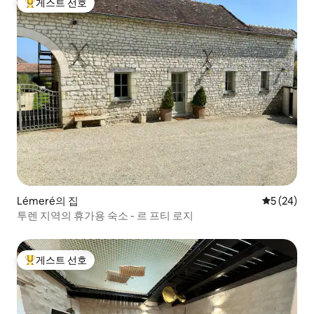
게스트 선호
상위 게스트 선호
Lémeré의 집
평점 5점(5
5 (24)
투렌 지역의 휴가용 숙소 - 르 프티 로지
게스트 선호
상위 게스트 선호