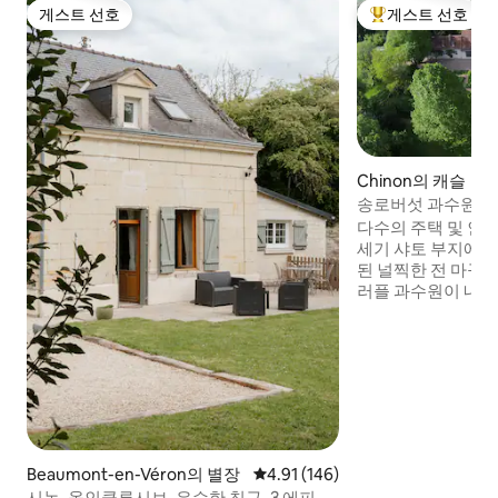
게스트 선호
게스트 선호
게스트 선호
상위 게스트 선호
Chinon의 캐슬
송로버섯 과수원이 
다수의 주택 및 인테
세기 샤토 부지에 
된 널찍한 전 마구간
러플 과수원이 내
있습니다. 개성과 
두꺼운 현지 석회암
원하고, 트러플 채
절에는 아늑합니다.
야외 식사에 안성맞
떤 종류의 장애가 
지 않습니다.)
Beaumont-en-Véron의 별장
평점 4.91점(5점 만점), 후기 146
4.91 (146)
시농, 올인클루시브, 우수한 침구, 3 에피