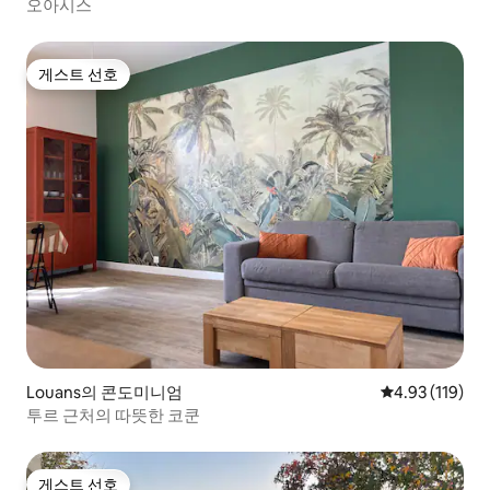
오아시스
게스트 선호
게스트 선호
Louans의 콘도미니엄
평점 4.93점(5
4.93 (119)
투르 근처의 따뜻한 코쿤
게스트 선호