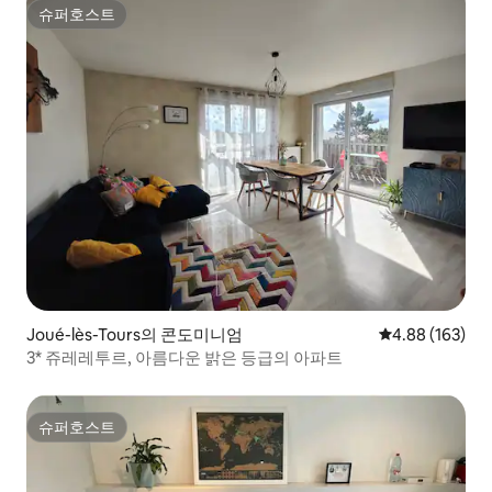
슈퍼호스트
슈퍼호스트
Joué-lès-Tours의 콘도미니엄
평점 4.88점(5점
4.88 (163)
3* 쥬레레투르, 아름다운 밝은 등급의 아파트
슈퍼호스트
슈퍼호스트