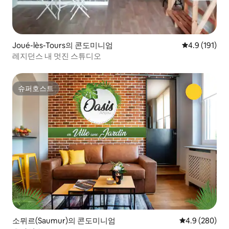
Joué-lès-Tours의 콘도미니엄
평점 4.9점(5
4.9 (191)
레지던스 내 멋진 스튜디오
슈퍼호스트
슈퍼호스트
소뮈르(Saumur)의 콘도미니엄
평점 4.9점(5점
4.9 (280)