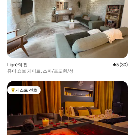
Ligré의 집
평점 5점(5
5 (30)
퓨이 쇼보 게이트, 스파/포도원/성
게스트 선호
상위 게스트 선호