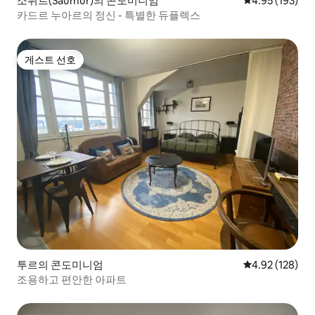
소뮈르(Saumur)의 콘도미니엄
평점 4.95점(5점
4.95 (193)
카드르 누아르의 정신 - 특별한 듀플렉스
게스트 선호
게스트 선호
투르의 콘도미니엄
평점 4.92점(5점
4.92 (128)
조용하고 편안한 아파트