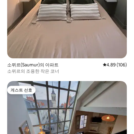
소뮈르(Saumur)의 아파트
평점 4.89점(5점
4.89 (106)
소뮈르의 조용한 작은 코너
게스트 선호
게스트 선호