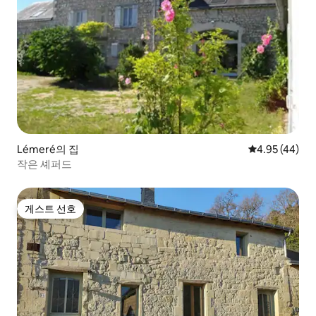
Lémeré의 집
평점 4.95점(5
4.95 (44)
작은 셰퍼드
게스트 선호
게스트 선호