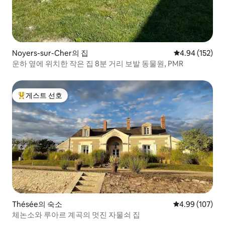
Noyers-sur-Cher의 집
평점 4.94점(5점
4.94 (152)
운하 옆에 위치한 작은 집 8분 거리 보발 동물원, PMR
게스트 선호
상위 게스트 선호
Thésée의 숙소
평점 4.99점(5점
4.99 (107)
체논소와 루아르 계곡의 멋진 자물쇠 집