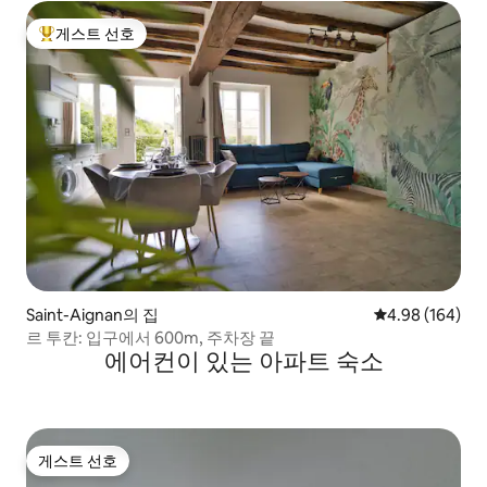
게스트 선호
상위 게스트 선호
Saint-Aignan의 집
평점 4.98점(5점
4.98 (164)
르 투칸: 입구에서 600m, 주차장 끝
에어컨이 있는 아파트 숙소
게스트 선호
게스트 선호