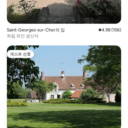
Saint-Georges-sur-Cher의 집
평점 4.98점(5점
4.98 (106)
독립 와인 생산자
게스트 선호
게스트 선호