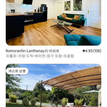
Romorantin-Lanthenay의 아파트
평점 4.93점(5점
4.93 (106)
프롤로: 차량 도착-에어컨-침구 포함-조용함
게스트 선호
게스트 선호