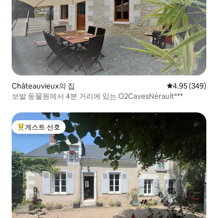
Châteauvieux의 집
평점 4.95점(5점
4.95 (349)
보발 동물원에서 4분 거리에 있는 O2CavesNérault***
게스트 선호
상위 게스트 선호