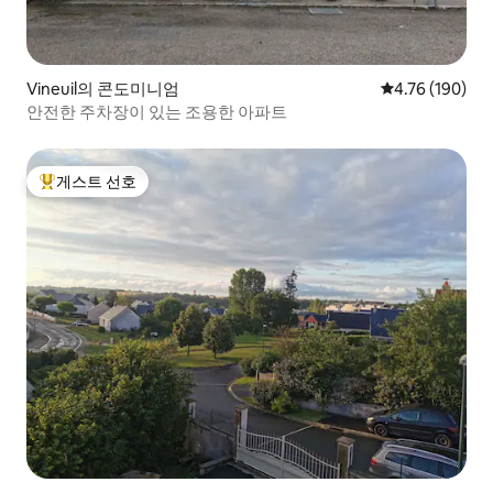
Vineuil의 콘도미니엄
평점 4.76점(5점
4.76 (190)
안전한 주차장이 있는 조용한 아파트
게스트 선호
상위 게스트 선호