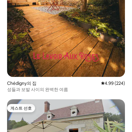
Chédigny의 집
평점 4.99점(5점
4.99 (224)
성들과 보발 사이의 완벽한 여름
게스트 선호
게스트 선호