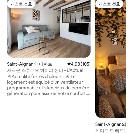
게스트 선호
게스트 선호
게스트 선호
게스트 선호
Saint-Aignan의 아파트
평점 4.93점(5점 만점), 후기 105
4.93 (105)
새로운 스튜디오 하이퍼 센터 - L'Actuel
🚨Actualité fortes chaleurs : 🚨 Le
logement est équipé d’un ventilateur
programmable et silencieux de dernière
génération pour assurer votre confort.
☺️ Bienvenue à l’Actuel, un studio
réhabilité à neuf, lumineux et
confortable, situé en plein cœur du
quartier historique de Saint-Aignan.
Accès immédiat à pied aux commerces,
Saint-Aignan의 집
bars et restaurants, les bords de Cher
게이트 드 레르보
étant à 5 mn à pied, et le ZooParc de