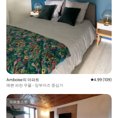
Amboise의 아파트
평점 4.99점(5점
4.99 (109)
예쁜 파란 우물 - 앙부아즈 중심가
슈퍼호스트
슈퍼호스트