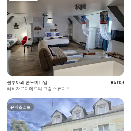
블루아의 콘도미니엄
평점 5점(5
5 (15)
라레자르디에르의 그랑 스튜디오
슈퍼호스트
슈퍼호스트