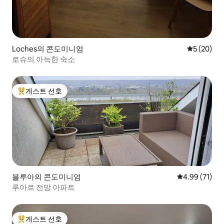
Loches의 콘도미니엄
평점 5점(5
5 (20)
로슈의 아늑한 숙소
게스트 선호
상위 게스트 선호
블루아의 콘도미니엄
평점 4.99점(5
4.99 (71)
루아르 전망 아파트
게스트 선호
상위 게스트 선호