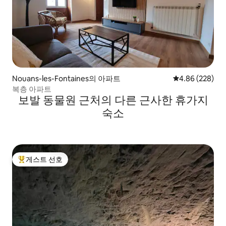
Nouans-les-Fontaines의 아파트
평점 4.86점(5점
4.86 (228)
복층 아파트
보발 동물원 근처의 다른 근사한 휴가지
숙소
게스트 선호
상위 게스트 선호