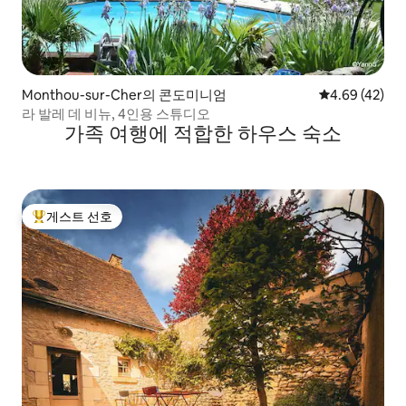
Monthou-sur-Cher의 콘도미니엄
평점 4.69점(5
4.69 (42)
라 발레 데 비뉴, 4인용 스튜디오
가족 여행에 적합한 하우스 숙소
게스트 선호
상위 게스트 선호