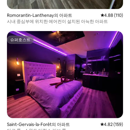
Romorantin-Lanthenay의 아파트
평점 4.88점(5
4.88 (110)
시내 중심부에 위치한 에어컨이 설치된 아늑한 아파트
슈퍼호스트
슈퍼호스트
Saint-Gervais-la-Forêt의 아파트
평점 4.82점(5점
4.82 (159)