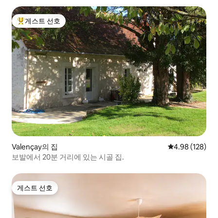
게스트 선호
상위 게스트 선호
Valençay의 집
평점 4.98점(5점
4.98 (128)
보발에서 20분 거리에 있는 시골 집.
게스트 선호
게스트 선호