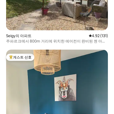
Seigy의 아파트
평점 4.92점(5
4.92 (131)
주파르크에서 800m 거리에 위치한 에어컨이 완비된 젠 아파
트
게스트 선호
상위 게스트 선호