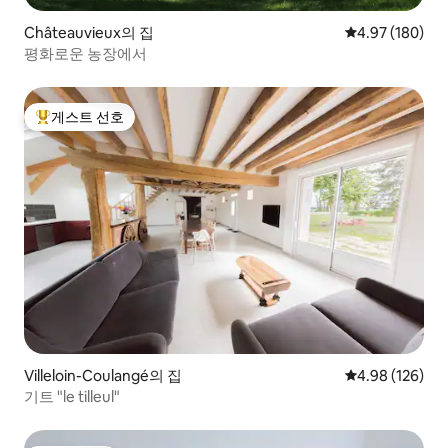
Châteauvieux의 집
평점 4.97점(5점
4.97 (180)
평화로운 농장에서
게스트 선호
상위 게스트 선호
Villeloin-Coulangé의 집
평점 4.98점(5점
4.98 (126)
기트 "le tilleul"