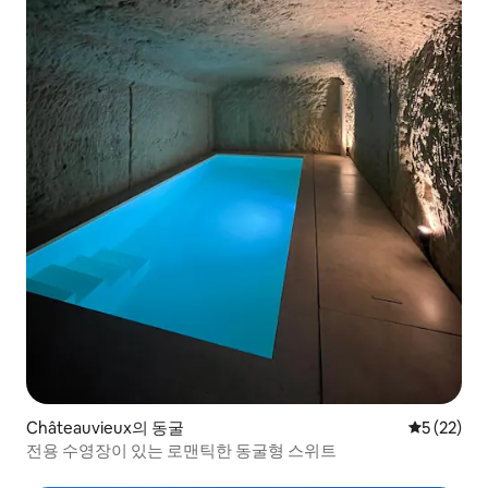
Châteauvieux의 동굴
평점 5점(5
5 (22)
전용 수영장이 있는 로맨틱한 동굴형 스위트