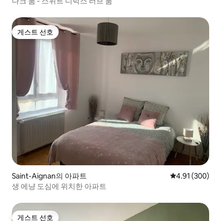
다크 룸 - 스위트 디럭스 러브 룸
게스트 선호
게스트 선호
Saint-Aignan의 아파트
평점 4.91점(5점
4.91 (300)
생 에냥 도심에 위치한 아파트
게스트 선호