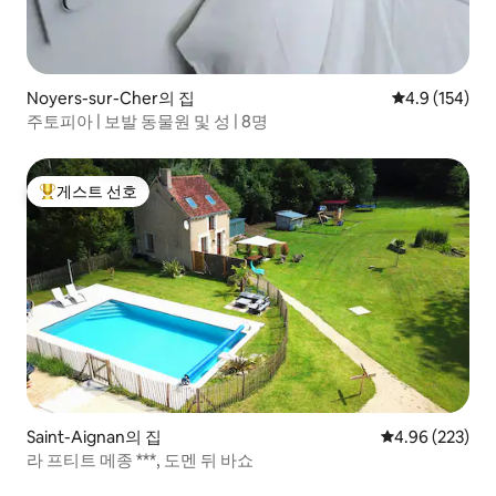
Noyers-sur-Cher의 집
평점 4.9점(5점
4.9 (154)
​주토피아 | 보발 동물원 및 성 | 8명
게스트 선호
상위 게스트 선호
Saint-Aignan의 집
평점 4.96점(5점
4.96 (223)
라 프티트 메종 ***, 도멘 뒤 바쇼