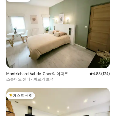
게스트 선호
Montrichard-Val-de-Cher의 아파트
평점 4.83점(5점
4.83 (124)
스튜디오 센터 - 셰르의 보석
게스트 선호
상위 게스트 선호