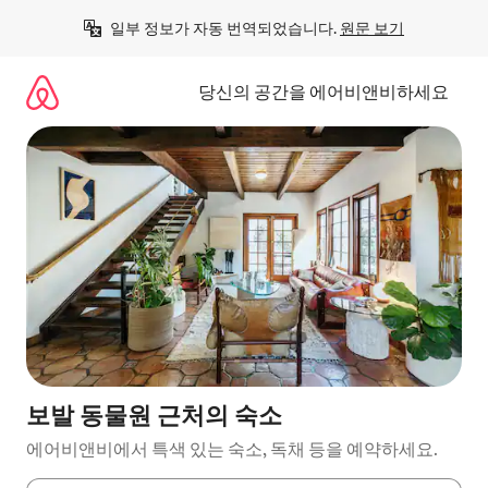
콘
일부 정보가 자동 번역되었습니다. 
원문 보기
텐
츠
로
당신의 공간을 에어비앤비하세요
바
로
가
기
보발 동물원 근처의 숙소
에어비앤비에서 특색 있는 숙소, 독채 등을 예약하세요.