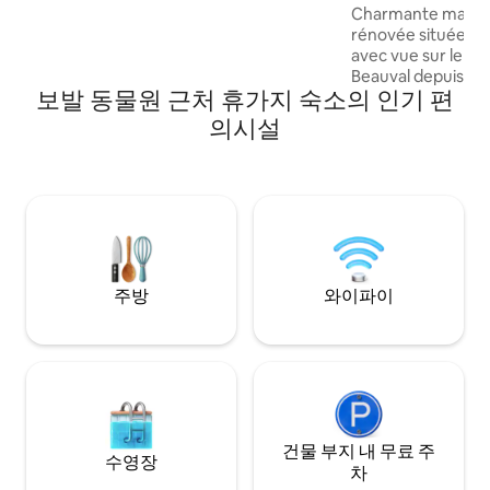
Charmante maiso
Beauval à 7 mn en voiture.
rénovée située d
avec vue sur le d
Beauval depuis le 
보발 동물원 근처 휴가지 숙소의 인기 편
km du parc, elle p
facilement de ce s
의시설
ainsi que des célè
Loire (Cheverny,
Chambord…). Idéal
famille ou entre am
tranquillité et dé
주방
와이파이
건물 부지 내 무료 주
수영장
차