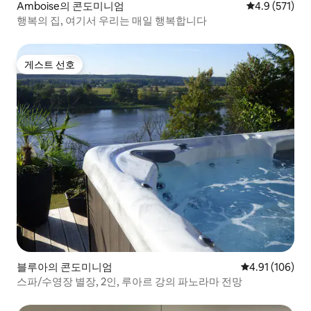
Amboise의 콘도미니엄
평점 4.9점(5점
4.9 (571)
행복의 집, 여기서 우리는 매일 행복합니다
게스트 선호
게스트 선호
블루아의 콘도미니엄
평점 4.91점(5
4.91 (106)
스파/수영장 별장, 2인, 루아르 강의 파노라마 전망