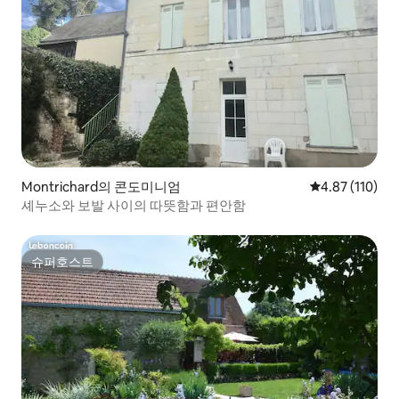
Montrichard의 콘도미니엄
평점 4.87점(5
4.87 (110)
셰누소와 보발 사이의 따뜻함과 편안함
슈퍼호스트
슈퍼호스트