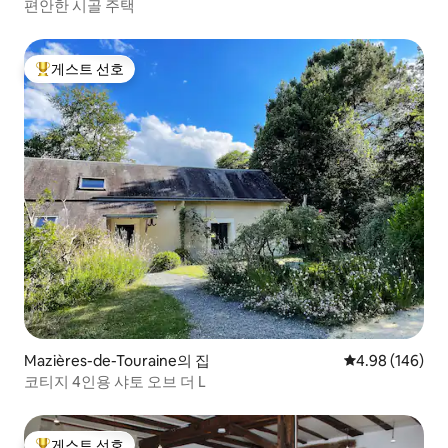
편안한 시골 주택
게스트 선호
상위 게스트 선호
Mazières-de-Touraine의 집
평점 4.98점(5점
4.98 (146)
코티지 4인용 샤토 오브 더 L
게스트 선호