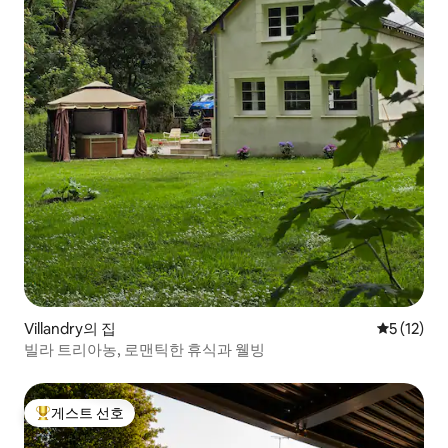
Villandry의 집
평점 5점(5
5 (12)
빌라 트리아농, 로맨틱한 휴식과 웰빙
게스트 선호
상위 게스트 선호