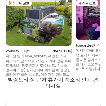
게스트 선호
게스트 선호
상위 게스트 선호
게스트 선호
Fondettes의 아파
인세파라블. 휴식. 
Vouvray의 저택
평점 4.98점(5점 만점), 후기 106
4.98 (106)
🥰 오셔서 시원하게
뛰어난 빌라 M54_Vouvray 수영장 스파 로
름다운 탈라소스에 
아르 밸리
파리에서 남쪽으로 2시간 거리에 있는 루아
조에서 고요한 순간
르 밸리의 포도원과 샤토(샹보르, 슈농소,
며, 두 사람이 따뜻
앙부아즈 등) 한가운데에 위치한 이 웅장한
션으로 제공되는 아
빌라에 머물러 보세요. 에어컨이 완비되어
테리어. 전기 자전거
빌랑드리 성 근처 휴가지 숙소의 인기 편
있으며, 넓은 부지(1,700㎡, 대형 테라스),
전한 전용 주차장 
온수 수영장(5월 1일~9월 27일)을 즐기실
의시설
따뜻함, 일상 탈출
수 있습니다. 피트니스 장비와 스파는 연중
지입니다. 북적거리
내내 운영됩니다. 빌라는 파리의 인테리어
나 커플로서 아름답
디자이너(@geraldinefromlabutte)가 새
수 있도록 모든 것
롭게 디자인했습니다! 빌레지아투르스가
숙박을 준비해 드리니 연락주세요!