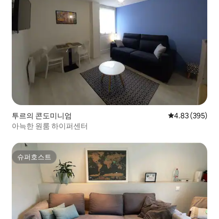
투르의 콘도미니엄
평점 4.83점(5점
4.83 (395)
아늑한 원룸 하이퍼센터
슈퍼호스트
슈퍼호스트