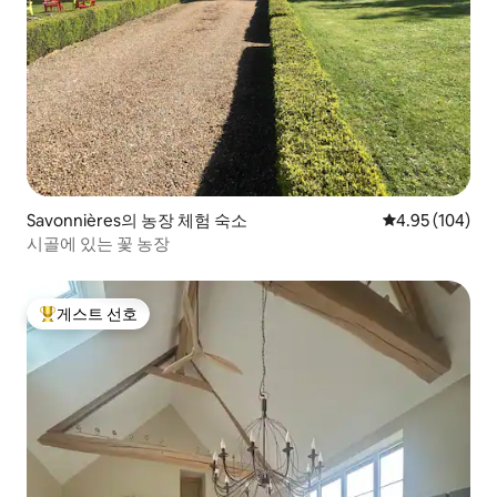
Savonnières의 농장 체험 숙소
평점 4.95점(5점
4.95 (104)
시골에 있는 꽃 농장
게스트 선호
상위 게스트 선호