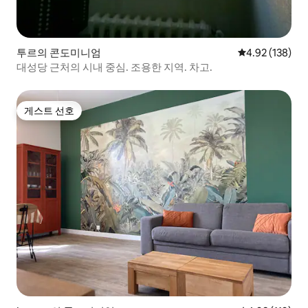
투르의 콘도미니엄
평점 4.92점(5점
4.92 (138)
대성당 근처의 시내 중심. 조용한 지역. 차고.
게스트 선호
게스트 선호