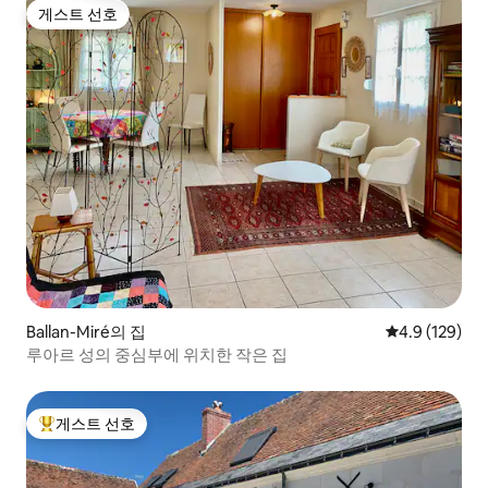
게스트 선호
게스트 선호
Ballan-Miré의 집
평점 4.9점(5점
4.9 (129)
루아르 성의 중심부에 위치한 작은 집
게스트 선호
상위 게스트 선호