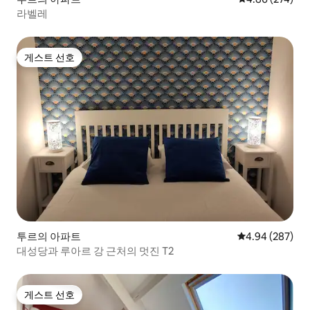
라벨레
게스트 선호
게스트 선호
투르의 아파트
평점 4.94점(5점
4.94 (287)
대성당과 루아르 강 근처의 멋진 T2
게스트 선호
게스트 선호