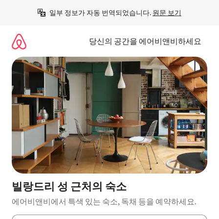
콘
일부 정보가 자동 번역되었습니다. 
원문 보기
텐
츠
로
당신의 공간을 에어비앤비하세요
바
로
가
기
빌랑드리 성 근처의 숙소
에어비앤비에서 특색 있는 숙소, 독채 등을 예약하세요.