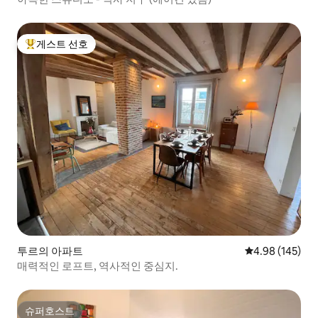
게스트 선호
상위 게스트 선호
투르의 아파트
평점 4.98점(5점
4.98 (145)
매력적인 로프트, 역사적인 중심지.
슈퍼호스트
슈퍼호스트