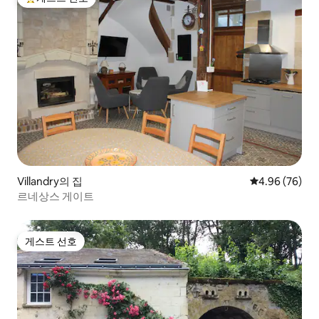
상위 게스트 선호
Villandry의 집
평점 4.96점(5
4.96 (76)
르네상스 게이트
게스트 선호
게스트 선호