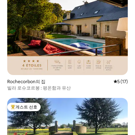
Rochecorbon의 집
평점 5점(5
5 (17)
빌라 로슈코르봉 : 평온함과 유산
게스트 선호
상위 게스트 선호