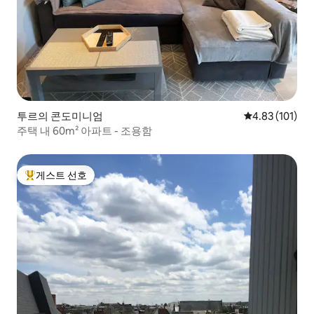
투르의 콘도미니엄
평점 4.83점(5
4.83 (101)
주택 내 60m² 아파트 - 조용함
게스트 선호
상위 게스트 선호