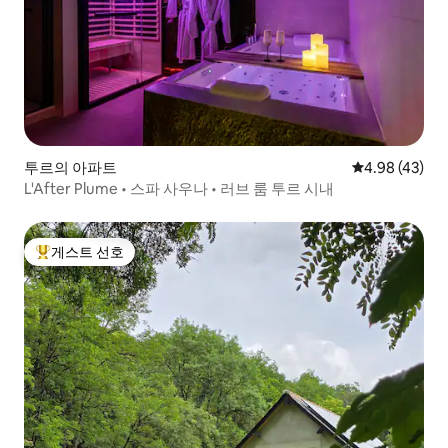
투르의 아파트
평점 4.98점(5
4.98 (43)
L'After Plume • 스파 사우나 • 러브 룸 투르 시내
게스트 선호
상위 게스트 선호