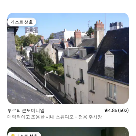
게스트 선호
게스트 선호
투르의 콘도미니엄
평점 4.85점(5점
4.85 (502)
매력적이고 조용한 시내 스튜디오 + 전용 주차장
게스트 선호