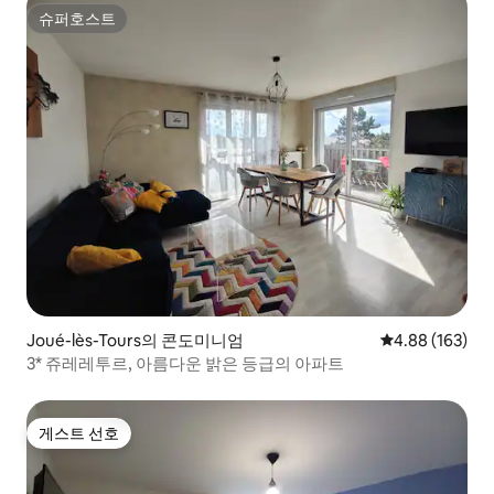
슈퍼호스트
슈퍼호스트
Joué-lès-Tours의 콘도미니엄
평점 4.88점(5점
4.88 (163)
3* 쥬레레투르, 아름다운 밝은 등급의 아파트
게스트 선호
게스트 선호