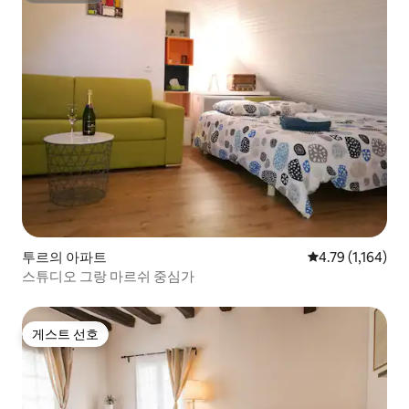
투르의 아파트
평점 4.79점(5점 
4.79 (1,164)
스튜디오 그랑 마르쉬 중심가
게스트 선호
게스트 선호