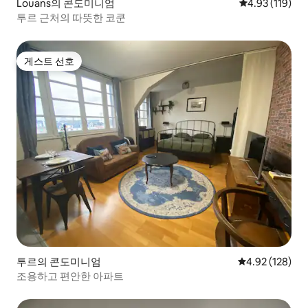
Louans의 콘도미니엄
평점 4.93점(5
4.93 (119)
투르 근처의 따뜻한 코쿤
게스트 선호
게스트 선호
투르의 콘도미니엄
평점 4.92점(5점
4.92 (128)
조용하고 편안한 아파트