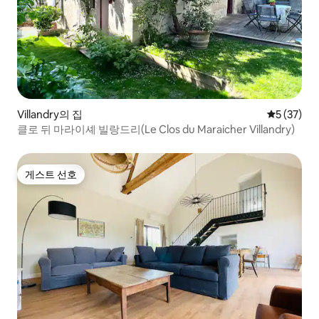
Villandry의 집
평점 5점(5
5 (37)
클로 뒤 마라이셰 빌랑드리(Le Clos du Maraicher Villandry)
게스트 선호
게스트 선호