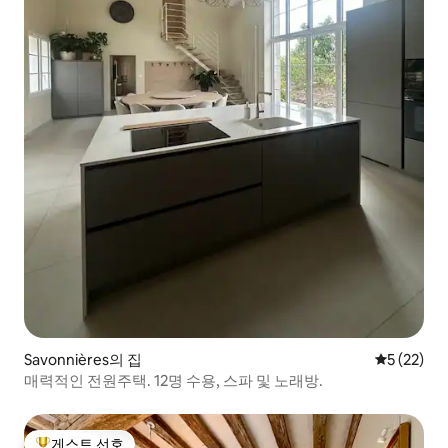
Savonnières의 집
평점 5점(5
5 (22)
매력적인 전원주택. 12명 수용, 스파 및 노래방.
게스트 선호