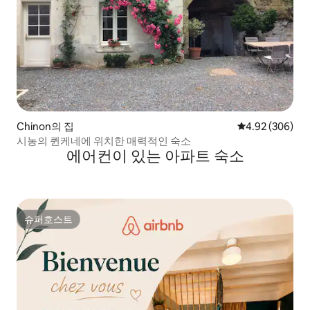
Chinon의 집
평점 4.92점(5점
4.92 (306)
시농의 퀸케네에 위치한 매력적인 숙소
에어컨이 있는 아파트 숙소
슈퍼호스트
슈퍼호스트