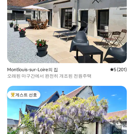
Montlouis-sur-Loire의 집
평점 5점(5점
5 (201)
오래된 마구간에서 완전히 개조된 전원주택
게스트 선호
상위 게스트 선호