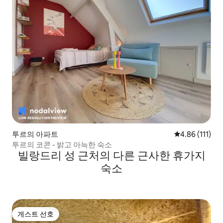
투르의 아파트
평점 4.86점(5
4.86 (111)
투르의 코콘 - 밝고 아늑한 숙소
빌랑드리 성 근처의 다른 근사한 휴가지
숙소
게스트 선호
게스트 선호