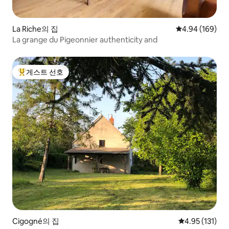
La Riche의 집
평점 4.94점(5점
4.94 (169)
La grange du Pigeonnier authenticity and
게스트 선호
상위 게스트 선호
Cigogné의 집
평점 4.95점(5
4.95 (131)