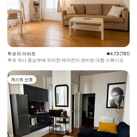
투르의 아파트
평점 4.73점(5
4.73 (781)
투르 역사 중심부에 위치한 에어컨이 완비된 대형 스튜디오
게스트 선호
게스트 선호