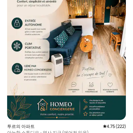
투르의 아파트
평점 4.75점(5
4.75 (222)
아늑한 스튜디오 - 역사 지구 (에어컨 있음)