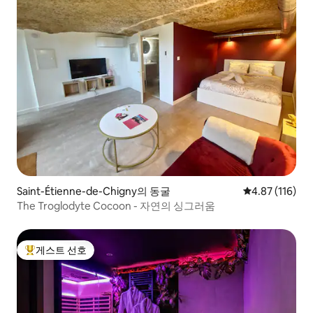
Saint-Étienne-de-Chigny의 동굴
평점 4.87점(5
4.87 (116)
The Troglodyte Cocoon - 자연의 싱그러움
게스트 선호
상위 게스트 선호