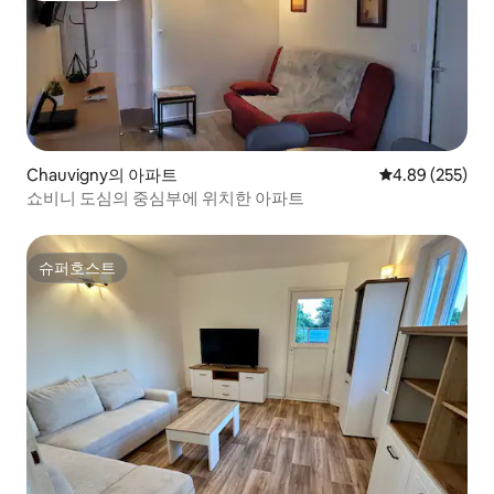
Chauvigny의 아파트
평점 4.89점(5점
4.89 (255)
쇼비니 도심의 중심부에 위치한 아파트
슈퍼호스트
슈퍼호스트