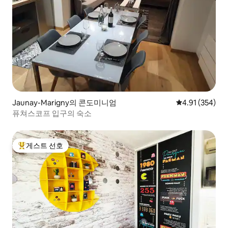
Jaunay-Marigny의 콘도미니엄
평점 4.91점(5점
4.91 (354)
퓨쳐스코프 입구의 숙소
게스트 선호
상위 게스트 선호