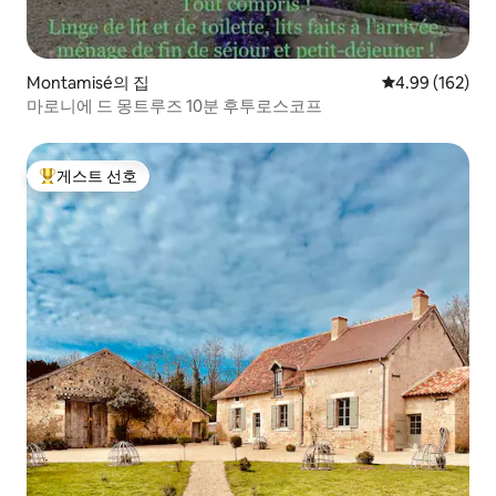
Montamisé의 집
평점 4.99점(5점
4.99 (162)
마로니에 드 몽트루즈 10분 후투로스코프
게스트 선호
상위 게스트 선호