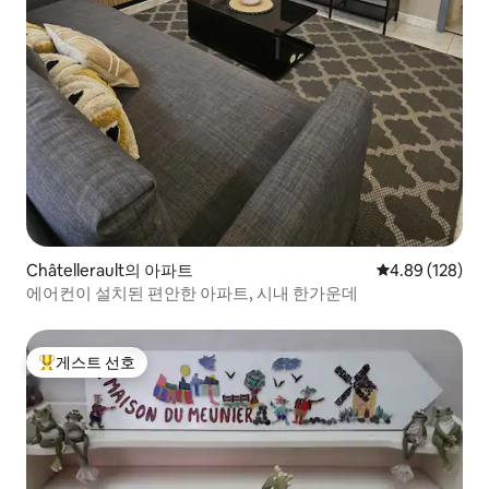
Châtellerault의 아파트
평점 4.89점(5점
4.89 (128)
에어컨이 설치된 편안한 아파트, 시내 한가운데
게스트 선호
상위 게스트 선호