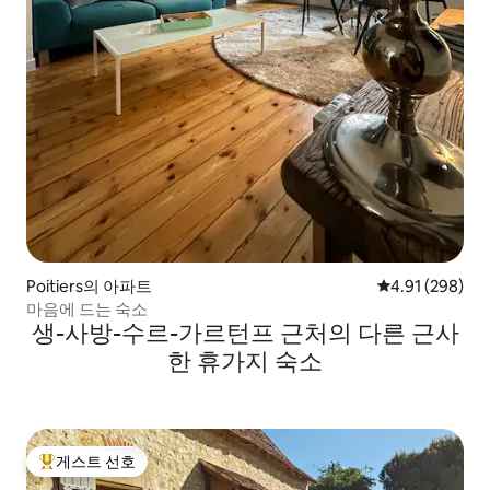
Poitiers의 아파트
평점 4.91점(5점
4.91 (298)
마음에 드는 숙소
생-사방-수르-가르턴프 근처의 다른 근사
한 휴가지 숙소
게스트 선호
상위 게스트 선호