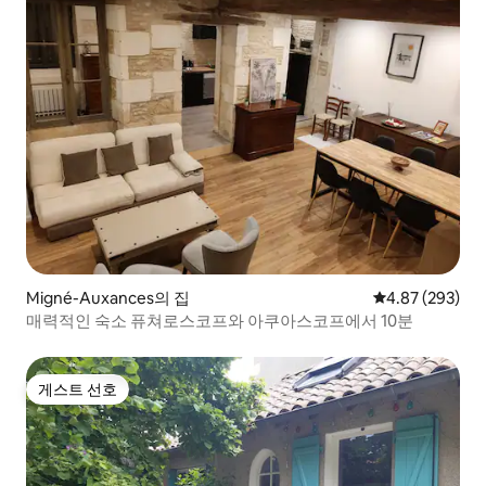
Migné-Auxances의 집
평점 4.87점(5점
4.87 (293)
매력적인 숙소 퓨쳐로스코프와 아쿠아스코프에서 10분
게스트 선호
게스트 선호