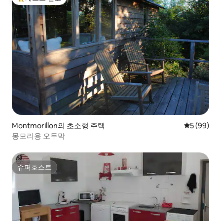
상위 게스트 선호
Montmorillon의 초소형 주택
평점 5점(5
5 (99)
몽모리용 오두막
슈퍼호스트
슈퍼호스트