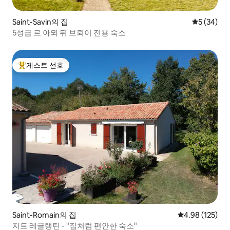
Saint-Savin의 집
평점 5점(5
5 (34)
5성급 르 아뫼 뒤 브뢰이 전용 숙소
게스트 선호
상위 게스트 선호
Saint-Romain의 집
평점 4.98점(5점
4.98 (125)
지트 레글랭틴 - "집처럼 편안한 숙소"