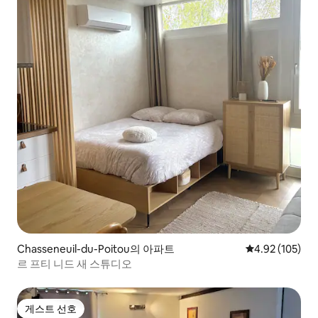
Chasseneuil-du-Poitou의 아파트
평점 4.92점(5점
4.92 (105)
르 프티 니드 새 스튜디오
게스트 선호
게스트 선호