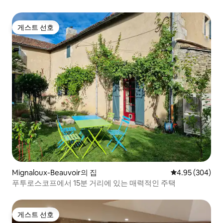
게스트 선호
게스트 선호
Mignaloux-Beauvoir의 집
평점 4.95점(5점
4.95 (304)
푸투로스코프에서 15분 거리에 있는 매력적인 주택
게스트 선호
게스트 선호