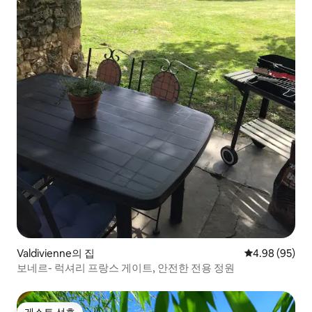
Valdivienne의 집
평점 4.98점(5
4.98 (95)
보네르- 럭셔리 프랑스 게이트, 안전한 전용 정원
게스트 선호