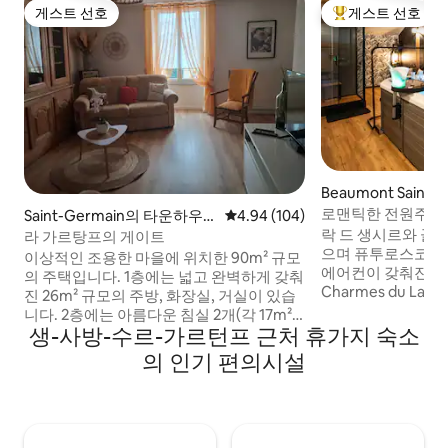
게스트 선호
게스트 선호
게스트 선호
상위 게스트 선호
Beaumont Saint
트용 별채
로맨틱한 전원주택
Saint-Germain의 타운하우
평점 4.94점(5점 만점), 후기 104
4.94 (104)
자쿠지 15분
스
락 드 생시르와 골프
라 가르탕프의 게이트
으며 퓨투로스코프에
이상적인 조용한 마을에 위치한 90m² 규모
에어컨이 갖춰진 로
의 주택입니다. 1층에는 넓고 완벽하게 갖춰
Charmes du L
진 26m² 규모의 주방, 화장실, 거실이 있습
전용 자쿠지, 러브 
니다. 2층에는 아름다운 침실 2개(각 17m²,
형 스크린, 프라임.
생-사방-수르-가르턴프 근처 휴가지 숙소
침대 140x190cm)와 천장형 선풍기, 화장
기에서 웰빙과 관능
실, 욕실이 있습니다. 1층에는 차고, 세탁실,
의 인기 편의시설
리이며, 커플의 휴
정원 가구가 놓인 안뜰이 있으며, 자전거 4
거를 이용할 수 있습니다. 선택 
대도 이용 가능합니다. 유네스코 세계문화
지, 식사, 로맨틱한 옵션. 일상에
유산인 생 사뱅 수도원에서 도보 5분, 푸투
커플로서 함께 시간
로스코프에서 35분, 시보 CNPE에서 25분,
가.
쇼비니에서 15분 거리에 있으며, 산책로와