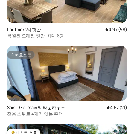
Lauthiers의 헛간
평점 4.97점(5
4.97 (98)
복원된 오래된 헛간. 최대 6명
슈퍼호스트
슈퍼호스트
Saint-Germain의 타운하우스
평점 4.57점(
4.57 (21)
전용 스위트 4개가 있는 주택
게스트 선호