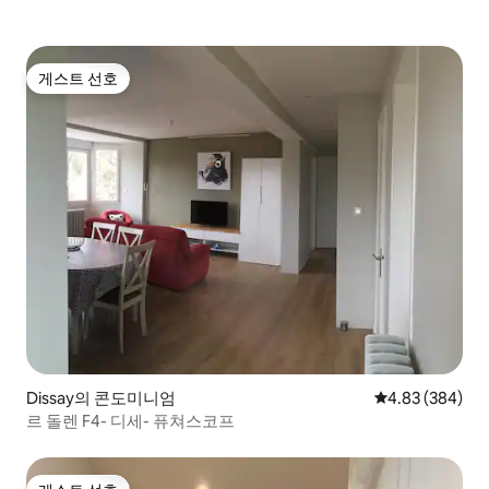
게스트 선호
게스트 선호
Dissay의 콘도미니엄
평점 4.83점(5점
4.83 (384)
르 돌렌 F4- 디세- 퓨쳐스코프