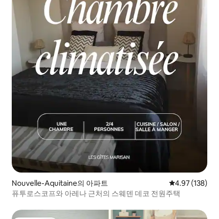
Nouvelle-Aquitaine의 아파트
평점 4.97점(5점
4.97 (138)
퓨투로스코프와 아레나 근처의 스웨덴 데코 전원주택