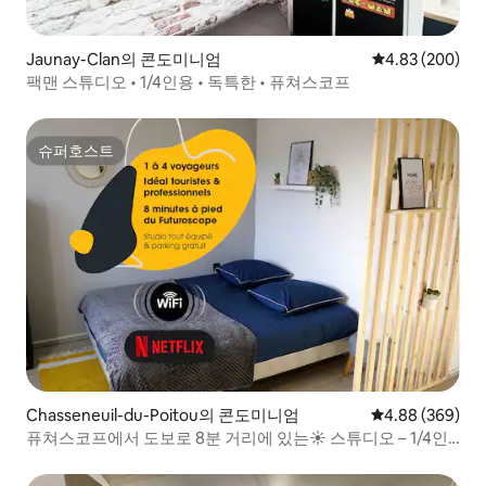
Jaunay-Clan의 콘도미니엄
평점 4.83점(5점
4.83 (200)
팩맨 스튜디오 • 1/4인용 • 독특한 • 퓨쳐스코프
슈퍼호스트
슈퍼호스트
Chasseneuil-du-Poitou의 콘도미니엄
평점 4.88점(5점
4.88 (369)
퓨쳐스코프에서 도보로 8분 거리에 있는☀️ 스튜디오 – 1/4인
용