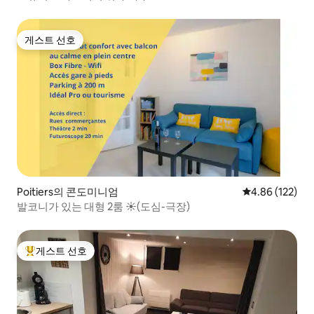
게스트 선호
게스트 선호
Poitiers의 콘도미니엄
평점 4.86점(5점
4.86 (122)
발코니가 있는 대형 2룸 ☀(도심-극장)
게스트 선호
상위 게스트 선호