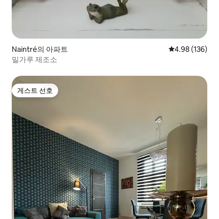
Naintré의 아파트
평점 4.98점(5점
4.98 (136)
밀가루 제조소
게스트 선호
게스트 선호