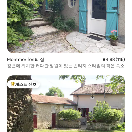
Montmorillon의 집
평점 4.88점(5
4.88 (116)
강변에 위치한 커다란 정원이 있는 빈티지 스타일의 작은 숙소
게스트 선호
상위 게스트 선호