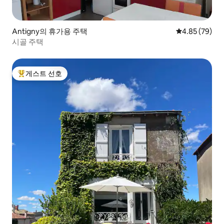
Antigny의 휴가용 주택
평점 4.85점(5
4.85 (79)
시골 주택
게스트 선호
상위 게스트 선호