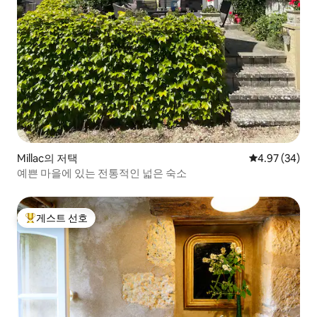
Millac의 저택
평점 4.97점(5
4.97 (34)
예쁜 마을에 있는 전통적인 넓은 숙소
게스트 선호
상위 게스트 선호