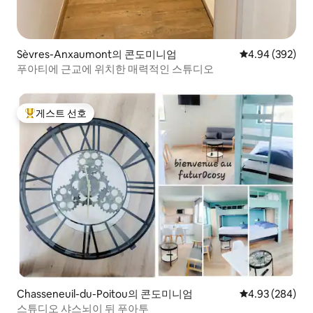
Sèvres-Anxaumont의 콘도미니엄
평점 4.94점(5점
4.94 (392)
푸아티에 근교에 위치한 매력적인 스튜디오
게스트 선호
상위 게스트 선호
Chasseneuil-du-Poitou의 콘도미니엄
평점 4.93점(5점
4.93 (284)
스튜디오 샤스뇌이 뒤 푸아투