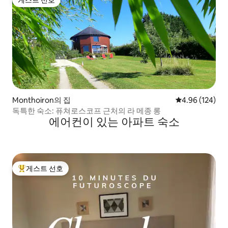
게스트 선호
Monthoiron의 집
평점 4.96점(5점
4.96 (124)
독특한 숙소: 퓨쳐로스코프 근처의 라 메종 롱
에어컨이 있는 아파트 숙소
게스트 선호
상위 게스트 선호