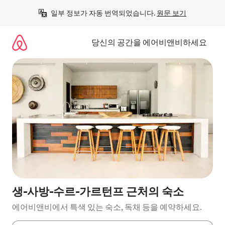
콘
일부 정보가 자동 번역되었습니다. 
원문 보기
텐
츠
로
당신의 공간을 에어비앤비하세요
바
로
가
기
생-사방-수르-가르턴프 근처의 숙소
에어비앤비에서 특색 있는 숙소, 독채 등을 예약하세요.