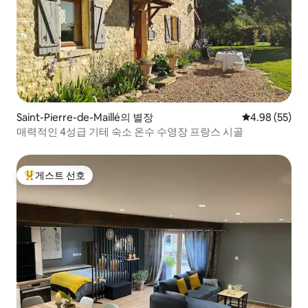
Saint-Pierre-de-Maillé의 별장
평점 4.98점(5
4.98 (55)
매력적인 4성급 기테 숙소 온수 수영장 프랑스 시골
게스트 선호
상위 게스트 선호