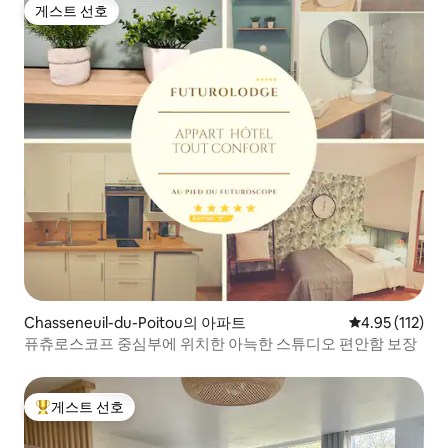
게스트 선호
게스트 선호
Chasseneuil-du-Poitou의 아파트
평점 4.95점(5
4.95 (112)
퓨츄로스코프 중심부에 위치한 아늑한 스튜디오 편안함 보장
게스트 선호
상위 게스트 선호