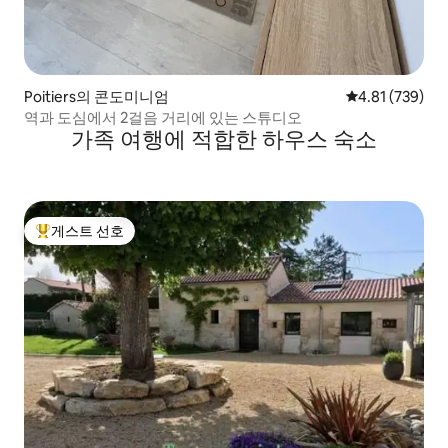
Poitiers의 콘도미니엄
평점 4.81점(5점
4.81 (739)
역과 도심에서 2걸음 거리에 있는 스튜디오
가족 여행에 적합한 하우스 숙소
게스트 선호
상위 게스트 선호