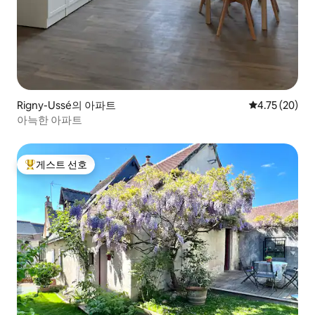
Rigny-Ussé의 아파트
평점 4.75점(5
4.75 (20)
아늑한 아파트
게스트 선호
상위 게스트 선호