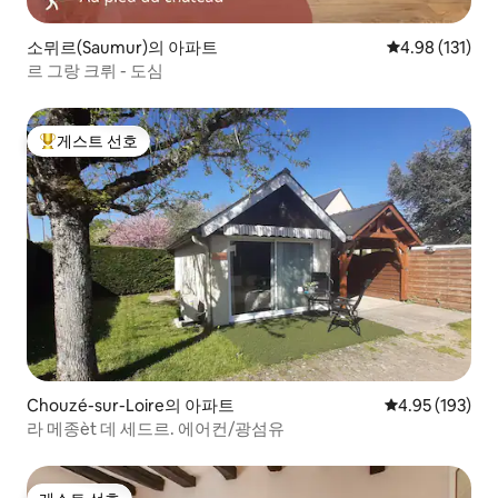
소뮈르(Saumur)의 아파트
평점 4.98점(5
4.98 (131)
르 그랑 크뤼 - 도심
게스트 선호
상위 게스트 선호
Chouzé-sur-Loire의 아파트
평점 4.95점(5점
4.95 (193)
라 메종èt 데 세드르. 에어컨/광섬유