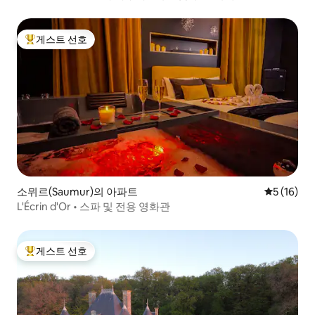
게스트 선호
상위 게스트 선호
소뮈르(Saumur)의 아파트
평점 5점(5
5 (16)
L'Écrin d'Or • 스파 및 전용 영화관
게스트 선호
상위 게스트 선호