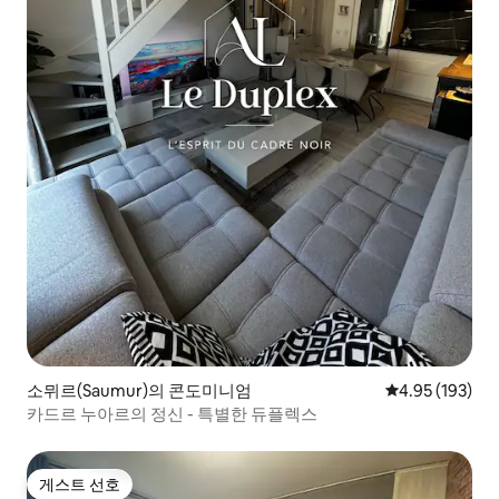
소뮈르(Saumur)의 콘도미니엄
평점 4.95점(5점
4.95 (193)
카드르 누아르의 정신 - 특별한 듀플렉스
게스트 선호
게스트 선호