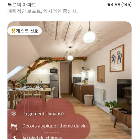
투르의 아파트
평점 4.98점(5점
4.98 (145)
매력적인 로프트, 역사적인 중심지.
게스트 선호
상위 게스트 선호