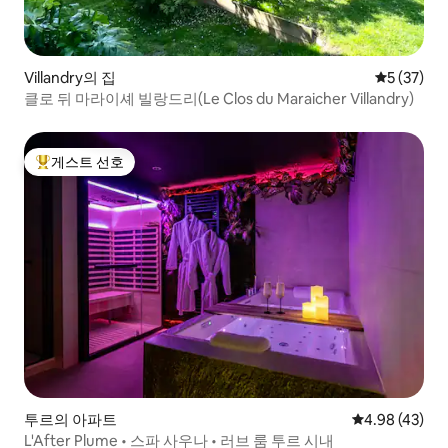
Villandry의 집
평점 5점(5
5 (37)
클로 뒤 마라이셰 빌랑드리(Le Clos du Maraicher Villandry)
게스트 선호
상위 게스트 선호
투르의 아파트
평점 4.98점(5
4.98 (43)
L'After Plume • 스파 사우나 • 러브 룸 투르 시내