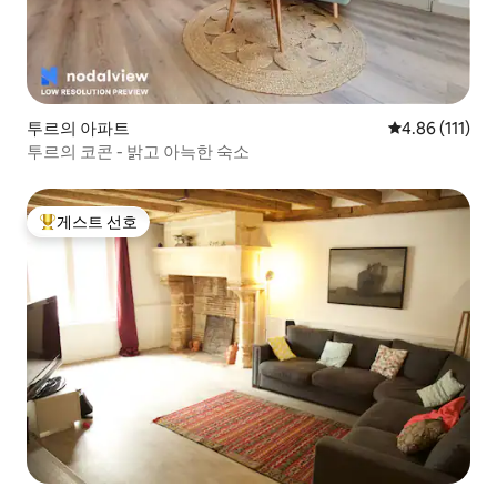
투르의 아파트
평점 4.86점(5
4.86 (111)
투르의 코콘 - 밝고 아늑한 숙소
게스트 선호
상위 게스트 선호