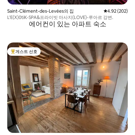
Saint-Clément-des-Levées의 집
평점 4.92점(5점
4.92 (202)
L'E(X)0tiK-SPA&프라이빗 마사지(LOVE)-루아르 강변.
에어컨이 있는 아파트 숙소
게스트 선호
상위 게스트 선호