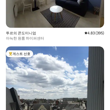
투르의 콘도미니엄
평점 4.83점(5점
4.83 (395)
아늑한 원룸 하이퍼센터
게스트 선호
상위 게스트 선호