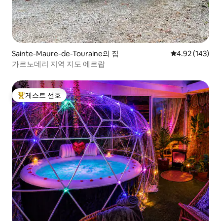
Sainte-Maure-de-Touraine의 집
평점 4.92점(5점
4.92 (143)
가르노데리 지역 지도 에르랍
게스트 선호
상위 게스트 선호