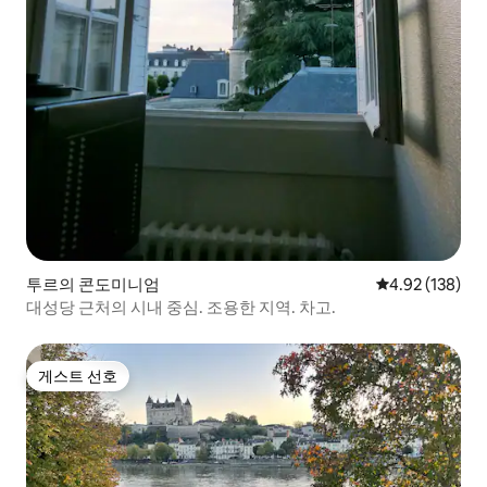
투르의 콘도미니엄
평점 4.92점(5점
4.92 (138)
대성당 근처의 시내 중심. 조용한 지역. 차고.
게스트 선호
게스트 선호