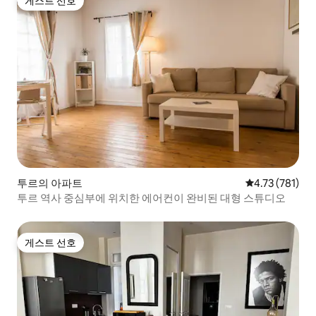
게스트 선호
게스트 선호
투르의 아파트
평점 4.73점(5
4.73 (781)
투르 역사 중심부에 위치한 에어컨이 완비된 대형 스튜디오
게스트 선호
게스트 선호