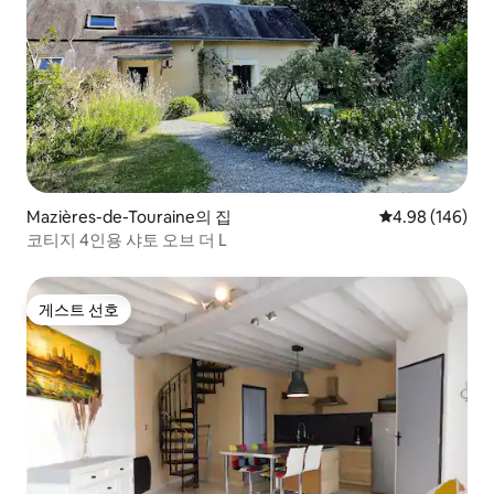
Mazières-de-Touraine의 집
평점 4.98점(5점
4.98 (146)
코티지 4인용 샤토 오브 더 L
게스트 선호
게스트 선호