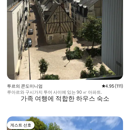
투르의 콘도미니엄
평점 4.95점(5
4.95 (111)
루아르와 구시가지 투어 사이에 있는 90 ㎡ 아파트.
가족 여행에 적합한 하우스 숙소
게스트 선호
게스트 선호