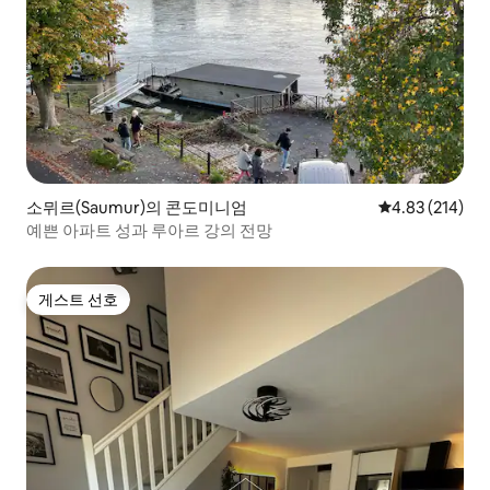
소뮈르(Saumur)의 콘도미니엄
평점 4.83점(5점
4.83 (214)
예쁜 아파트 성과 루아르 강의 전망
게스트 선호
게스트 선호