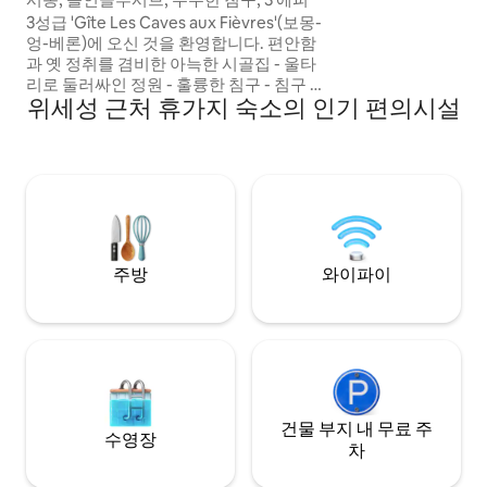
하지 않습니다.
3성급 'Gîte Les Caves aux Fièvres'(보몽-
엉-베론)에 오신 것을 환영합니다. 편안함
과 옛 정취를 겸비한 아늑한 시골집 - 울타
리로 둘러싸인 정원 - 훌륭한 침구 - 침구 포
위세성 근처 휴가지 숙소의 인기 편의시설
함 - 모든 편의시설 - 충전소 로얄 캐슬, 와인
루트, 동굴, 자전거를 타고 즐기는 루아르 등
아름다운 지역을 둘러보기에 이상적인 장
소입니다. 시농과 부르괴이(5분), 소뮈르와
센터파크 루던(25분), 투르(45분) 사이에 이
상적으로 위치해 있습니다. 상점과 베이커
리가 1km 거리에 있습니다.
주방
와이파이
건물 부지 내 무료 주
수영장
차