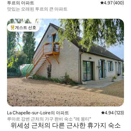
투르의 아파트
평점 4.97점(5점
4.97 (400)
맛있는 오래된 투르의 큰 아파트
게스트 선호
상위 게스트 선호
La Chapelle-sur-Loire의 아파트
평점 4.94점(5점
4.94 (123)
루아르 강변 근처의 가구 완비 숙소 "레 몽티"
위세성 근처의 다른 근사한 휴가지 숙소