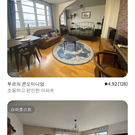
투르의 콘도미니엄
평점 4.92점(5점
4.92 (128)
조용하고 편안한 아파트
슈퍼호스트
슈퍼호스트