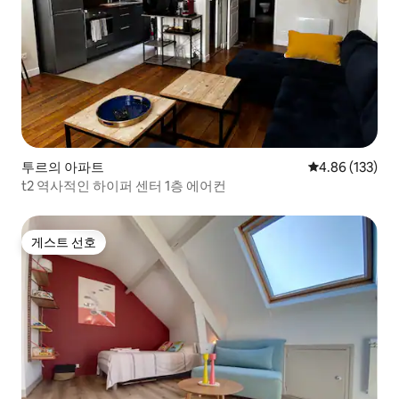
투르의 아파트
평점 4.86점(5점
4.86 (133)
t2 역사적인 하이퍼 센터 1층 에어컨
게스트 선호
게스트 선호