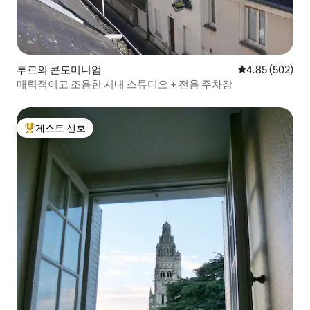
투르의 콘도미니엄
평점 4.85점(5점
4.85 (502)
매력적이고 조용한 시내 스튜디오 + 전용 주차장
게스트 선호
상위 게스트 선호