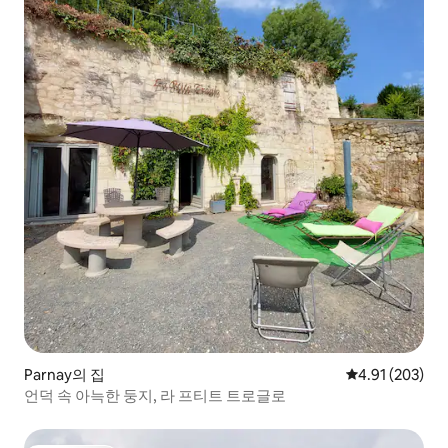
Parnay의 집
평점 4.91점(5점
4.91 (203)
언덕 속 아늑한 둥지, 라 프티트 트로글로