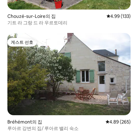
Chouzé-sur-Loire의 집
평점 4.99점(5점
4.99 (133)
기트 라 그랑 드 라 우르토데리
게스트 선호
게스트 선호
Bréhémont의 집
평점 4.89점(5점
4.89 (265)
루아르 강변의 집/ 루아르 밸리 숙소