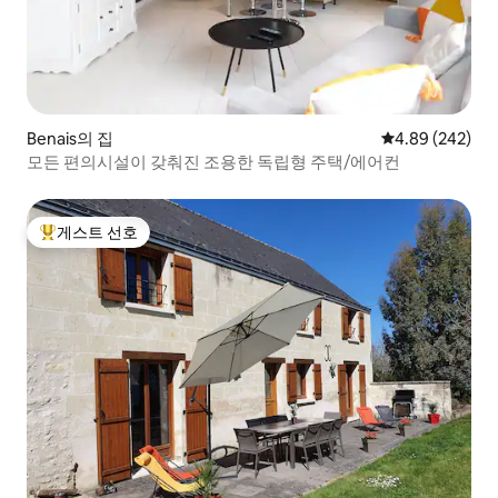
Benais의 집
평점 4.89점(5점
4.89 (242)
모든 편의시설이 갖춰진 조용한 독립형 주택/에어컨
게스트 선호
상위 게스트 선호