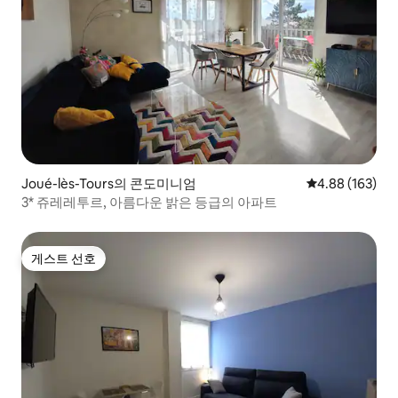
Joué-lès-Tours의 콘도미니엄
평점 4.88점(5점
4.88 (163)
3* 쥬레레투르, 아름다운 밝은 등급의 아파트
게스트 선호
게스트 선호