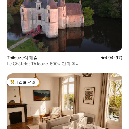
Thilouze의 캐슬
평점 4.94점(5
4.94 (97)
Le Châtelet Thilouze, 500시간의 역사
게스트 선호
상위 게스트 선호