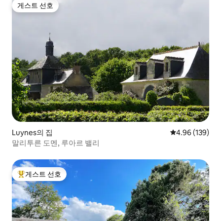
게스트 선호
게스트 선호
Luynes의 집
평점 4.96점(5점
4.96 (139)
말리투른 도멘, 루아르 밸리
게스트 선호
상위 게스트 선호