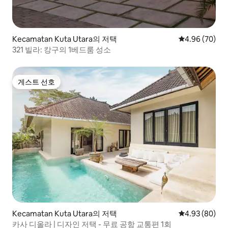
Kecamatan Kuta Utara의 저택
평점 4.96점(5
4.96 (70)
321 빌라: 캉구의 1베드룸 성소
게스트 선호
게스트 선호
Kecamatan Kuta Utara의 저택
평점 4.93점(5
4.93 (80)
카사 디올라 | 디자인 저택 - 무료 공항 교통편 1회