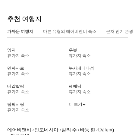
추천 여행지
가까운 여행지
다른 유형의 에어비앤비 숙소
근처 인기 관광
멩귀
우붓
휴가지 숙소
휴가지 숙소
덴파사르
누사페니다섬
휴가지 숙소
휴가지 숙소
테갈랄랑
페메낭
휴가지 숙소
휴가지 숙소
탐팍시링
더 보기
휴가지 숙소
에어비앤비
인도네시아
발리 주
바둥 현
Dalung