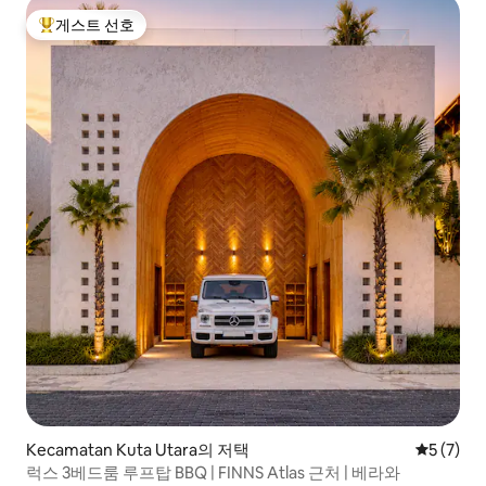
게스트 선호
상위 게스트 선호
Kecamatan Kuta Utara의 저택
평점 5점(
5 (7)
럭스 3베드룸 루프탑 BBQ | FINNS Atlas 근처 | 베라와