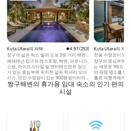
Kuta Utara의 저택
평점 4.97점(5점 만점), 후기 253
4.97 (253)
Kuta Utara의 저택
창구의 넓은 럭스 빌라 도보 2분 거리 해변
전용 수영장이 있는 
& 엔터테인먼트
라
페레레난 캉구의 레스토랑, 해변, 피트니스,
캉구의 중심부에 위
쇼핑, 라이프스타일 및 엔터테인먼트 장소
는 새로운 1베드룸
가 있는 중심부에 위치한 넓은 럭셔리 오아
의 유명 명소를 탐
시스. 멋진 수영장이 있는 900평방미터의
홀로 여행객에게 완
짱구해변의 휴가용 임대 숙소의 인기 편의
거대한 빌라. 중심가까지 도보로 이동이 편
한 레스토랑, 상점, 
리합니다. 조식 및 청소 주 5일. 거대한 별도
필라테스, 카페 및 
시설
의 거실 에어컨. 욕실이 딸린 럭셔리 킹사이
거리입니다. 넬라얀
즈 침실 2개 + 소파. 우리의 환상적인 직원
같은 유명한 해변에서
이 하우스 마사지를 제공하며, 특별한 점심
니다. 이 빌라에는
또는 저녁 식사를 쉽게 준비해 드립니다! 75
대, 전용 욕실, 주방
인치 소니를 포함한 3개의 TV. 베라와 및 에
장 옆 휴식을 취할 
코 비치 클럽 핀스, 아틀라스, 더론 등까지
간이 있습니다.
쉽게 이동할 수 있습니다.