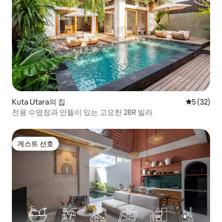
Kuta Utara의 집
평점 5점(5
5 (32)
전용 수영장과 안뜰이 있는 고요한 2BR 빌라
게스트 선호
게스트 선호