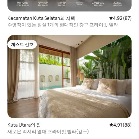
Kecamatan Kuta Selatan의 저택
평점 4.92점(5
4.92 (87)
수영장이 있는 침실 1개의 현대적인 캉구 프라이빗 빌라
게스트 선호
게스트 선호
Kuta Utara의 집
평점 4.91점(5
4.91 (88)
새로운 럭셔리 열대 프라이빗 빌라(캉구)