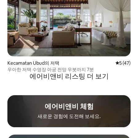
Kecamatan Ubud의 저택
평점 5점(5
5 (47)
우아한 저택 수영장 아궁 전망 우붓까지 7분
에어비앤비 리스팅 더 보기
에어비앤비 체험
새로운 경험에 도전해 보세요.