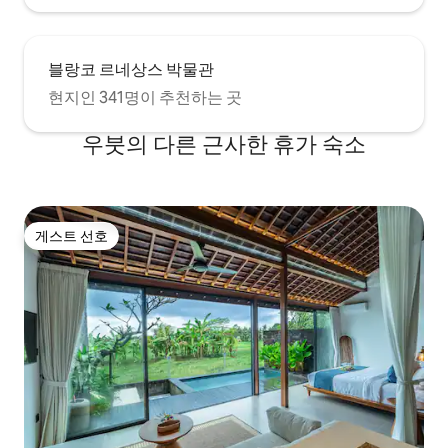
블랑코 르네상스 박물관
현지인 341명이 추천하는 곳
우붓의 다른 근사한 휴가 숙소
게스트 선호
게스트 선호