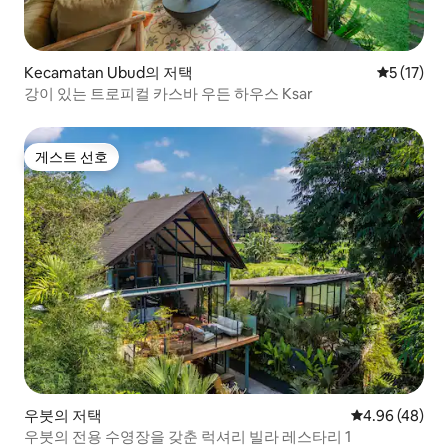
Kecamatan Ubud의 저택
평점 5점(5
5 (17)
강이 있는 트로피컬 카스바 우든 하우스 Ksar
게스트 선호
게스트 선호
우붓의 저택
평점 4.96점(5
4.96 (48)
우붓의 전용 수영장을 갖춘 럭셔리 빌라 레스타리 1