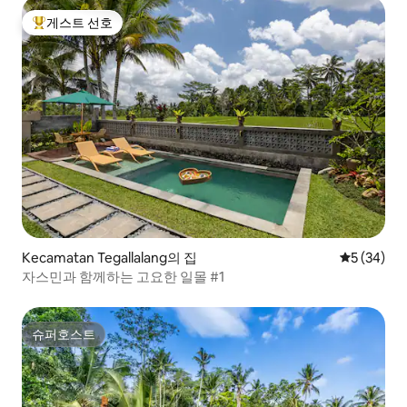
게스트 선호
상위 게스트 선호
Kecamatan Tegallalang의 집
평점 5점(5
5 (34)
자스민과 함께하는 고요한 일몰 #1
슈퍼호스트
슈퍼호스트