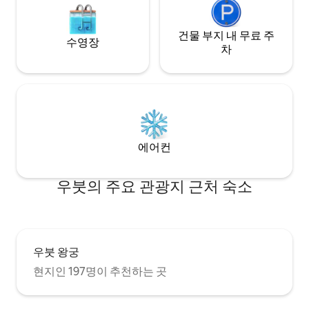
건물 부지 내 무료 주
수영장
차
에어컨
우붓의 주요 관광지 근처 숙소
우붓 왕궁
현지인 197명이 추천하는 곳