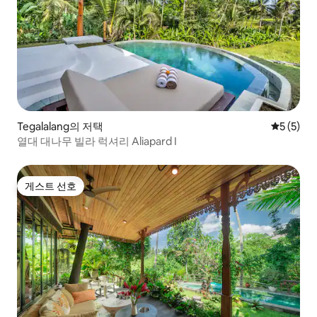
Tegalalang의 저택
평점 5점(
5 (5)
열대 대나무 빌라 럭셔리 Aliapard I
게스트 선호
게스트 선호