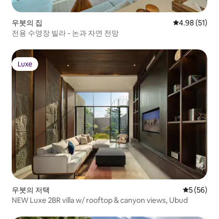
우붓의 집
평점 4.98점(5
4.98 (51)
전용 수영장 빌라 - 논과 자연 전망
Luxe
Luxe
우붓의 저택
평점 5점(5
5 (56)
NEW Luxe 2BR villa w/ rooftop & canyon views, Ubud