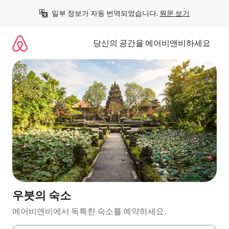
콘
일부 정보가 자동 번역되었습니다. 
원문 보기
텐
츠
로
당신의 공간을 에어비앤비하세요
바
로
가
기
우붓의 숙소
에어비앤비에서 독특한 숙소를 예약하세요.