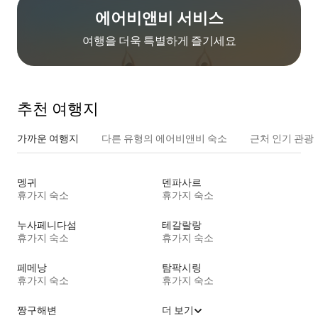
에어비앤비 서비스
여행을 더욱 특별하게 즐기세요
추천 여행지
가까운 여행지
다른 유형의 에어비앤비 숙소
근처 인기 관광
멩귀
덴파사르
휴가지 숙소
휴가지 숙소
누사페니다섬
테갈랄랑
휴가지 숙소
휴가지 숙소
페메낭
탐팍시링
휴가지 숙소
휴가지 숙소
짱구해변
더 보기