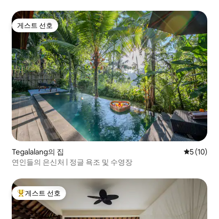
게스트 선호
게스트 선호
Tegalalang의 집
평점 5점(5
5 (10)
연인들의 은신처 | 정글 욕조 및 수영장
게스트 선호
상위 게스트 선호