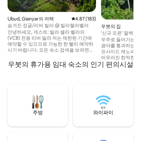
Ubud, Gianyar의 저택
평점 4.87점(5점 만점), 후기 183
4.87 (183)
숨겨진 정글/리버 빌라 @ 빌라첼라벨라
우붓의 집
안녕하세요, 게스트: 빌라 셀라 벨라의
'신규 오픈' 절벽 
(VCB) 전용 리버 빌라 저는 제한된 기간에
우주로 들어가는 가
예약할 수 있으므로 가능한 한 빨리 예약하
광야를 통과하는 것이다
시기 바랍니다. 모든 숙소 검색을 보려면
프사이드 캐노피는
https://www.airbnb.com/users/show/204619590
어우러진 한적한 안
- 집사 서비스/조식 무료 -인스타 저택 -정
우붓의 휴가용 임대 숙소의 인기 편의시설
위로 높이 솟아 있는
글/강/폭포의 장관을 감상할 수 있습니다. -
망을 자랑하며, 고
See IG @ villacellabella.bali - VCB 숙소를
숲 너머의 활기찬 
읽어보세요. 빌라 셀라 벨라 "인스타 감성"
에 있습니다. 에메
전망에 대한 700개의 별 5개 후기는 독점적
살이 새어나오는 아침
이며 한적한 완벽하게 숨겨진 오아시스입
아래에서 휴식을 취
니다.
며, 땅의 조용한 
을 느껴보세요. 중
입니다.
주방
와이파이