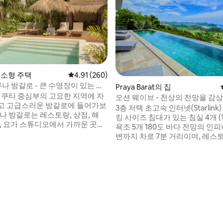
 초소형 주택
평점 4.91점(5점 만점), 후기 260개
4.91 (260)
루나 방갈로 - 큰 수영장이 있는 녹
Praya Barat의 집
스
자
오션 웨이브 - 천상의 전망을 감상
고 고급스러운 방갈로에 들어가보
침실 4개짜리 저택
3층 저택 초고속 인터넷(Starlin
나 방갈로는 레스토랑, 상점, 해
킹 사이즈 침대가 있는 침실 4개 (1
장, 요가 스튜디오에서 가까운 곳에
욕조 5개 180도 바다 전망의 인피
 공간입니다. 신비로운 주변 환경
변까지 차로 7분 거리이며, 레스토
거나 열대 정원과 대형 수영장에
나이트라이프, 스파가 있는 셀로
요. 편안한 킹사이즈 침
의 중심가에서 도보로 이동할 수 
✔ 채광창이 있는 전용 욕실 ✔ 전용
현장에 있는 전문 팀이 필요한 모
 후기 23개
대 정원 및 지붕이 있는 라운지 편
비해 드립니다. 교통편/운전기사
드가 있는✔ 대형 수영장 ✔ 업무
여/마사지/서핑 레슨... 하우스키핑
고속 와이파이 ✔ 소형 냉장고 - ✔
타임 빌라 관리자가 모든 게스트
보안
빌라의 24시간 보안에 응합니다.