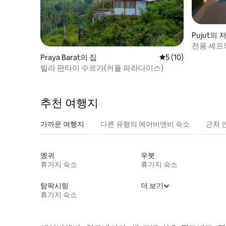
Pujut의 
전용 셰프
션뷰 저택
Praya Barat의 집
평점 5점(5점 만점),
5 (10)
빌라 판타이 수르가(커플 파라다이스)
추천 여행지
가까운 여행지
다른 유형의 에어비앤비 숙소
근처 
멩귀
우붓
휴가지 숙소
휴가지 숙소
탐팍시링
더 보기
휴가지 숙소