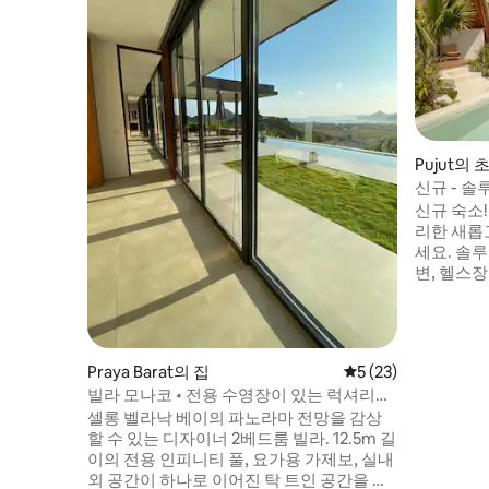
Pujut의
신규 - 솔
색 오아시
신규 숙소! 쿠타 중심부의 고요한 지역에 
리한 새롭
세요. 솔루
변, 헬스
있는 휴식
을 탐험하
서 휴식을 취해보세
대✔ 1개 
Praya Barat의 집
평점 5점(5점 만점),
5 (23)
데크 ✔ 열
빌라 모나코 • 전용 수영장이 있는 럭셔리한
안한 선베
바다 전망
셀롱 벨라낙 베이의 파노라마 전망을 감상
공간 ✔ 초
할 수 있는 디자이너 2베드룸 빌라. 12.5m 길
연중무휴 
이의 전용 인피니티 풀, 요가용 가제보, 실내
외 공간이 하나로 이어진 탁 트인 공간을 즐