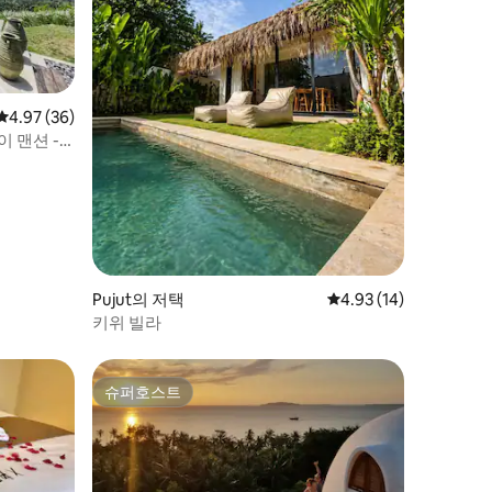
평점 4.97점(5점 만점), 후기 36개
4.97 (36)
 맨션 -
Pujut의 저택
평점 4.93점(5점 만점),
4.93 (14)
키위 빌라
슈퍼호스트
슈퍼호스트