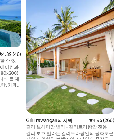
리 빌라
쿠타 롬복
한 침실 
토랑, 해
에 있습니다
족에게 이
세련된 인
스러운 침
터 규모의
원이 있어
평점 4.89점(5점 만점), 후기 46개
4.89 (46)
자인을 연
대와 아기
할 수 있는
k) 에어컨과
80x200)
니티 풀 해
랑, 카페,
나 벨라낙
있습니다.
든 것을 준
/스쿠터 대
 포함. 풀
의 요청과
Gili Trawangan의 저택
평점 4.95점(5점 만점), 
4.95 (266)
길리 보헤미안 빌라 - 길리트라왕안 전용 수
영장 빌라
길리 보호 빌라는 길리트라왕안의 평화로운