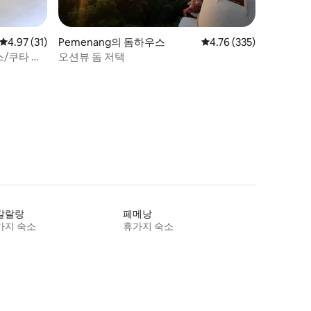
평점 4.97점(5점 만점), 후기 31개
4.97 (31)
Pemenang의 돔하우스
평점 4.76점(5점 만점), 
4.76 (335)
스/쿠타 롬
오션뷰 돔 저택
갈랄랑
페메낭
가지 숙소
휴가지 숙소