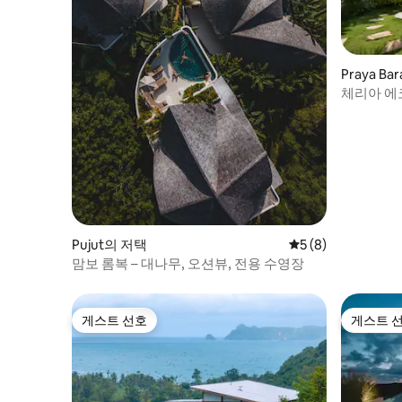
Praya B
체리아 에코
분
Pujut의 저택
평점 5점(5점 만점)
5 (8)
맘보 롬복 – 대나무, 오션뷰, 전용 수영장
게스트 선호
게스트 
게스트 선호
게스트 