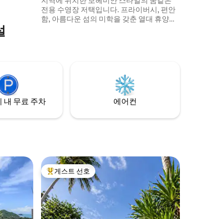
지역에 위치한 보헤미안 스타일의 꿈같은
전용 수영장 저택입니다. 프라이버시, 편안
함, 아름다운 섬의 미학을 갖춘 열대 휴양지
설
를 원하는 커플을 위해 설계되었습니다. • 열
대 야외 라운지가 있는 전용 수영장 빌라 •
넓은 킹 베드룸 + 작은 추가 침실 • 야자수로
둘러싸여 있고 인파에서 멀리 떨어진 조용
한 위치 • 메시지 및 리셉션을 통해 매일 맞
춤형 환대 서비스 이용 가능 해변, 카페, 일몰
이 자전거로 단 5~10분 거리에 있습니다.
 내 무료 주차
에어컨
게스트 선호
상위 게스트 선호