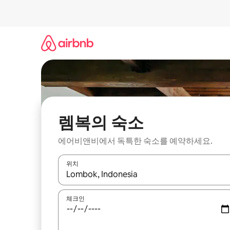
콘
텐
츠
로
바
로
가
기
렘복의 숙소
에어비앤비에서 독특한 숙소를 예약하세요.
위치
결과가 나오면 위·아래 화살표 키를 사용하거나 터치
체크인