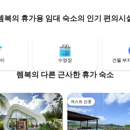
렘복의 휴가용 임대 숙소의 인기 편의시
이
수영장
건물 부지
렘복의 다른 근사한 휴가 숙소
게스트 선호
게스트 선호