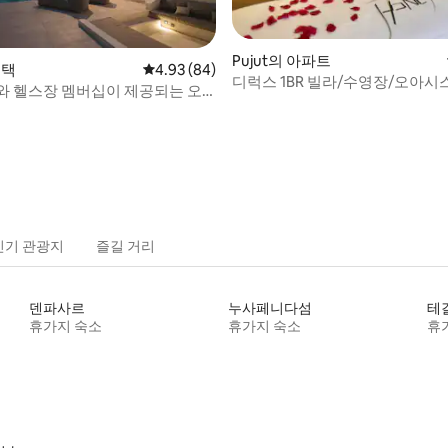
Pujut의 아파트
저택
평점 4.93점(5점 만점), 후기 84개
4.93 (84)
디럭스 1BR 빌라/수영장/오아시
와 헬스장 멤버십이 제공되는 오
복
 후기 10개
인기 관광지
즐길 거리
덴파사르
누사페니다섬
테
휴가지 숙소
휴가지 숙소
휴