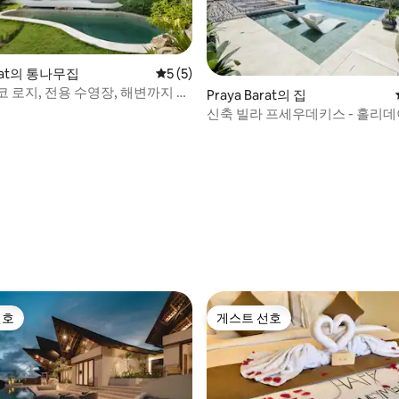
arat의 통나무집
평점 5점(5점 만점), 후기 5개
5 (5)
 로지, 전용 수영장, 해변까지 3
Praya Barat의 집
신축 빌라 프세우데키스 - 홀리데이
360도 전망
, 후기 8개
선호
게스트 선호
선호
게스트 선호