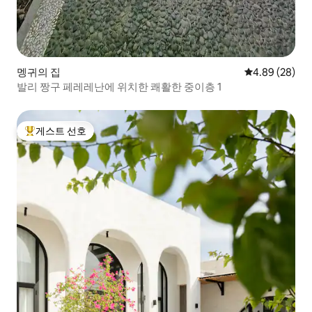
멩귀의 집
평점 4.89점(5
4.89 (28)
발리 짱구 페레레난에 위치한 쾌활한 중이층 1
게스트 선호
상위 게스트 선호