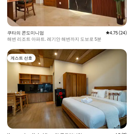
쿠타의 콘도미니엄
평점 4.75점(5
4.75 (24)
해변 리조트 아파트. 레기안 해변까지 도보로 5분
게스트 선호
게스트 선호