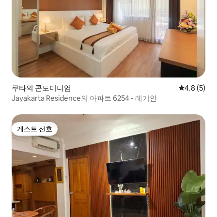
쿠타의 콘도미니엄
평점 4.8점(
4.8 (5)
Jayakarta Residence의 아파트 6254 - 레기안
게스트 선호
게스트 선호