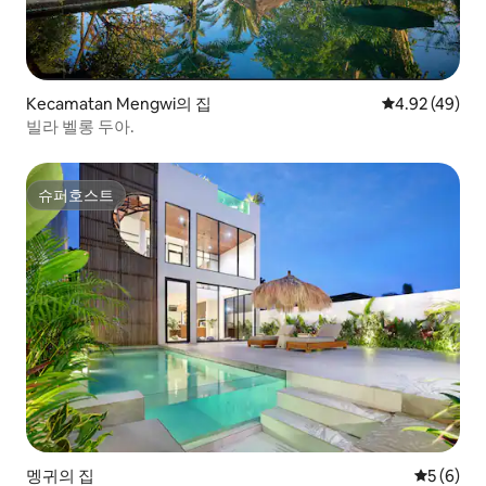
Kecamatan Mengwi의 집
평점 4.92점(5
4.92 (49)
빌라 벨롱 두아.
슈퍼호스트
슈퍼호스트
멩귀의 집
평점 5점(
5 (6)