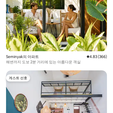
Seminyak의 아파트
평점 4.83점(5점
4.83 (366)
해변까지 도보 2분 거리에 있는 아름다운 객실
게스트 선호
게스트 선호