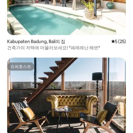
Kabupaten Badung, Bali의 집
평점 5점(5
5 (25)
건축가의 저택에 머물러보세요! *페레레난 해변*
슈퍼호스트
슈퍼호스트