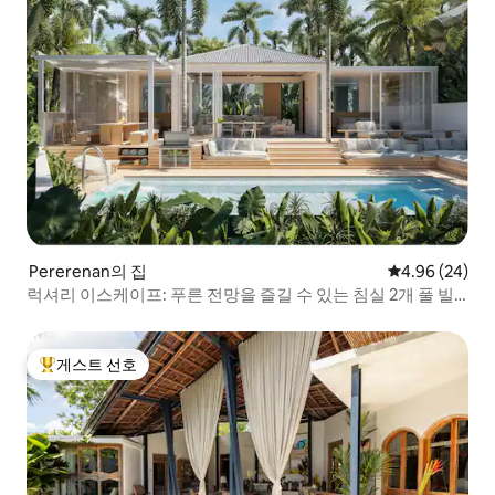
Pererenan의 집
평점 4.96점(5
4.96 (24)
럭셔리 이스케이프: 푸른 전망을 즐길 수 있는 침실 2개 풀 빌
라
게스트 선호
상위 게스트 선호