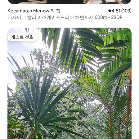
Kecamatan Mengwi의 집
평점 4.81점(5
4.81 (103)
디자이너 발리 이스케이프 – 리마 해변까지 600m - 2BDR
게스트 선호
게스트 선호