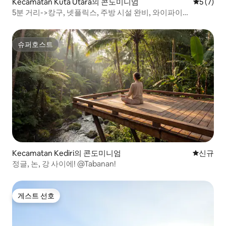
Kecamatan Kuta Utara의 콘도미니엄
평점 5점(
5 (7)
5분 거리->캉구, 넷플릭스, 주방 시설 완비, 와이파이
240mbps
슈퍼호스트
슈퍼호스트
Kecamatan Kediri의 콘도미니엄
신규 숙소
신규
정글, 논, 강 사이에! @Tabanan!
게스트 선호
게스트 선호