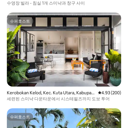
수영장 빌라 - 침실 1개 스미냑과 창구 사이
슈퍼호스트
슈퍼호스트
Kerobokan Kelod, Kec. Kuta Utara, Kabupate
평점 4.93점(5점
4.93 (200)
n Badung의 아파트
세련된 스미냑 다운타운에서 시스테필즈까지 도보 투어
슈퍼호스트
슈퍼호스트