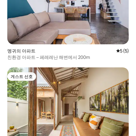
멩귀의 아파트
평점 5점(
5 (5)
친환경 아파트 – 페레레난 해변에서 200m
게스트 선호
게스트 선호