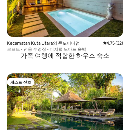
Kecamatan Kuta Utara의 콘도미니엄
평점 4.75점(5
4.75 (32)
로프트 • 전용 수영장 • 디지털 노마드 숙박
가족 여행에 적합한 하우스 숙소
게스트 선호
게스트 선호