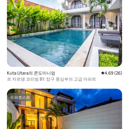
Kuta Utara의 콘도미니엄
평점 4.69점(5
4.69 (26)
르 자르댕 코리빙 B1: 캉구 중심부의 고급 아파트
슈퍼호스트
슈퍼호스트