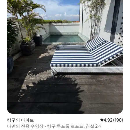
캉구의 아파트
평점 4.92점(5점
4.92 (190)
나만의 전용 수영장 - 캉구 루프톱 로프트, 침실 2개