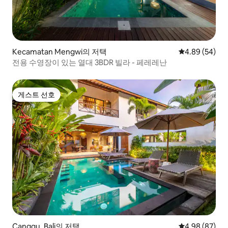
Kecamatan Mengwi의 저택
평점 4.89점(5
4.89 (54)
전용 수영장이 있는 열대 3BDR 빌라 - 페레레난
게스트 선호
게스트 선호
Canggu, Bali의 저택
평점 4.98점(5
4.98 (87)