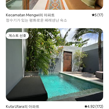
Kecamatan Mengwi의 아파트
평점 5점(5
5 (17)
정수기가 있는 평화로운 페레넨난 숙소
게스트 선호
게스트 선호
Kuta Utara의 아파트
평점 4.92점(5
4.92 (172)