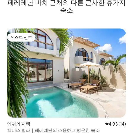
페레레난 비치 근처의 다른 근사한 휴가지
숙소
게스트 선호
게스트 선호
멩귀의 저택
평점 4.93점(5
4.93 (14)
캑터스 빌라｜페레레난의 조용하고 평온한 숙소