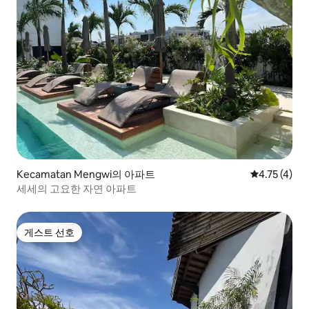
Kecamatan Mengwi의 아파트
평점 4.75점(
4.75 (4)
세세의 고요한 자연 아파트
게스트 선호
게스트 선호