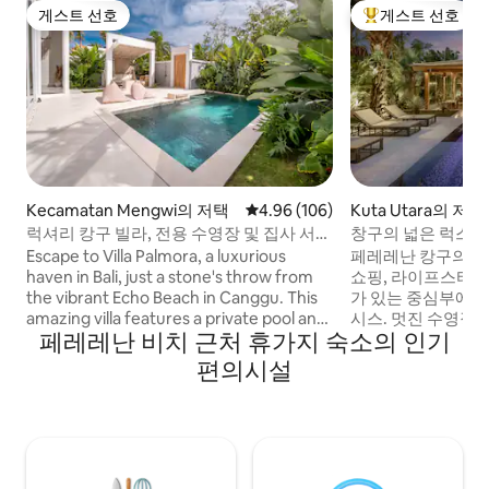
게스트 선호
게스트 선호
게스트 선호
상위 게스트 선호
Kecamatan Mengwi의 저택
평점 4.96점(5점 만점), 후기 106
4.96 (106)
Kuta Utara의 저택
럭셔리 캉구 빌라, 전용 수영장 및 집사 서비
창구의 넓은 럭스 빌
스
& 엔터테인먼트
Escape to Villa Palmora, a luxurious
페레레난 캉구의 레
haven in Bali, just a stone's throw from
쇼핑, 라이프스타일
the vibrant Echo Beach in Canggu. This
가 있는 중심부에 
amazing villa features a private pool and
시스. 멋진 수영장
페레레난 비치 근처 휴가지 숙소의 인기
a dedicated butler, making sure your
거대한 빌라. 중심
stay is totally effortless. Enjoy daily
리합니다. 조식 및 
편의시설
housekeeping, super-fast WiFi, and a
의 거실 에어컨. 
fully equipped kitchen. Explore cool
즈 침실 2개 + 소
spots like La Brisa nearby, and level up
이 하우스 마사지를
your experience with optional add-ons
또는 저녁 식사를 쉽
like a private chef or in-villa massages for
인치 소니를 포함한 
a truly unforgettable trip.
코 비치 클럽 핀스,