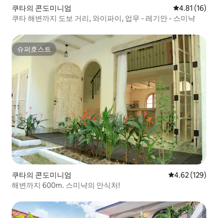
쿠타의 콘도미니엄
평점 4.81점(
4.81 (16)
쿠타 해변까지 도보 거리, 와이파이, 업무 - 레기안 - 스미냑
슈퍼호스트
슈퍼호스트
쿠타의 콘도미니엄
평점 4.62점(5점
4.62 (129)
해변까지 600m. 스미냑의 안식처!