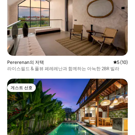
Pererenan의 저택
평점 5점(5
5 (10)
라이스필드 & 풀뷰 페레레난과 함께하는 아늑한 2BR 빌라
게스트 선호
게스트 선호