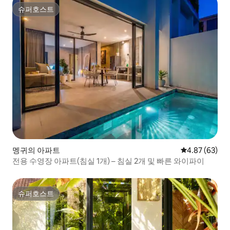
슈퍼호스트
슈퍼호스트
멩귀의 아파트
평점 4.87점(5
4.87 (63)
전용 수영장 아파트(침실 1개) – 침실 2개 및 빠른 와이파이
슈퍼호스트
슈퍼호스트