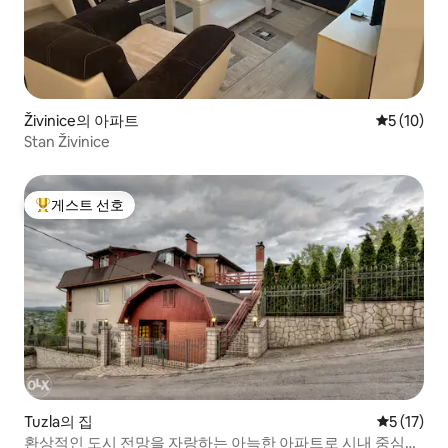
Živinice의 아파트
평점 5점(5
5 (10)
Stan Živinice
게스트 선호
상위 게스트 선호
Tuzla의 집
평점 5점(5
5 (17)
환상적인 도시 전망을 자랑하는 아늑한 아파트로 시내 중심가