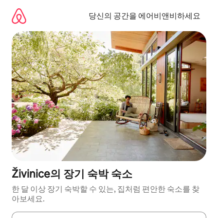
콘
텐
당신의 공간을 에어비앤비하세요
츠
로
바
로
가
기
Živinice의 장기 숙박 숙소
한 달 이상 장기 숙박할 수 있는, 집처럼 편안한 숙소를 찾
아보세요.