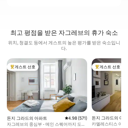
최고 평점을 받은 자그레브의 휴가 숙소
위치, 청결도 등에서 게스트의 높은 평가를 받은 숙소입니
다.
게스트 선호
게스트 선호
상위 게스트 선호
상위 게스트 선호
돈지 그라드의 아
돈지 그라드의 아파트
평점 4.98점(5점 만점), 후기 571
4.98 (571)
카엘레스티스 아파트
자그레브의 중심부 - 메인 스퀘어까지 도보