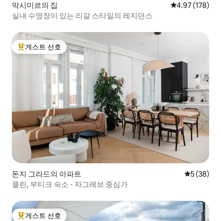
막시미르의 집
평점 4.97점(5점
4.97 (178)
실내 수영장이 있는 리갈 스타일의 레지던스
게스트 선호
상위 게스트 선호
돈지 그라드의 아파트
평점 5점(5
5 (38)
클린, 부티크 숙소 - 자그레브 중심가
게스트 선호
상위 게스트 선호