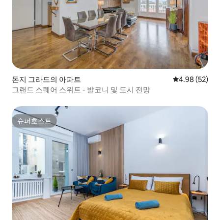
돈지 그라드의 아파트
평점 4.98점(5
4.98 (52)
그랜드 스퀘어 스위트 - 발코니 및 도시 전망
슈퍼호스트
슈퍼호스트