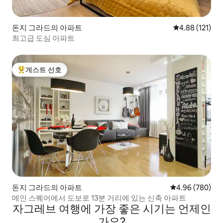
돈지 그라드의 아파트
평점 4.88점(5
4.88 (121)
최고급 도심 아파트
게스트 선호
상위 게스트 선호
돈지 그라드의 아파트
평점 4.96점(5점
4.96 (780)
메인 스퀘어에서 도보로 13분 거리에 있는 신축 아파트
자그레브 여행에 가장 좋은 시기는 언제인
가요?