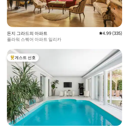
돈지 그라드의 아파트
평점 4.99점(5점
4.99 (335)
플라워 스퀘어 아파트 일리카
게스트 선호
상위 게스트 선호