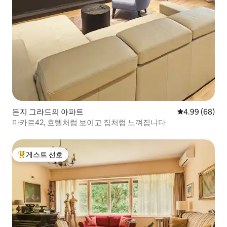
이 보행자 구역입니다. 중앙역과 버스 터미
널은 트램 정류장에서 몇 정거장 거리에 있
습니다. 트램 정류장은 단 1분 거리에 있습
니다. 예약하시면 자세한 안내를 보내드리
겠습니다. 자그레브의 택시는 비싸지 않으
며, 우버와 택시파이 서비스도 이용할 수 있
습니다. 원하신다면 모든 게스트에게 공항
에서 VIP 택시 픽업 서비스를 할인가에 제공
합니다. 개인 차량으로 도착하는 경우,
60HRK(약 8유로/일) 또는 근처의 환상적인
공용 차고 투슈카낙에서 200 HRK(26유로/
주)의 주간 티켓을 구입할 수 있습니다. 전
돈지 그라드의 아파트
평점 4.99점(5
4.99 (68)
기차용 충전기도 마련되어 있습니다. 원하
마카르42, 호텔처럼 보이고 집처럼 느껴집니다
신다면 아파트 앞 거리 입구에서 잠시 차를
세워 짐을 맡길 수 있습니다. 아파트는 2층
에 있으며 건물에 엘리베이터가 없습니다.
게스트 선호
상위 게스트 선호