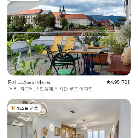
돈지 그라드의 아파트
평점 4.95점(5점
4.95 (701)
Dr.B - 자그레브 도심에 위치한 루프 아파트
게스트 선호
상위 게스트 선호