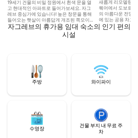
4분
새롭게 리모델링한 
19세기 건물의 비밀 정원에서 흰색 문을 열
퀘어에서 도보로 3
고 현대적인 아파트로 들어가보세요. 자그
의 아름다운 전망을 자랑
레브 중심가에 있습니다! 높은 창문을 통해
에 있는 공용 차고
들어오는 햇살이 아름답게 개조된 쪽모이
자그레브의 휴가용 임대 숙소의 인기 편의
번호로 카운터에서 
세공 바닥과 높은 천장을 비춥니다. 구시가
켓은 13.30유로입니다. 이 숙소가 
지 중심지에 위치한 이 조용하고 프라이빗
시설
지만 예약할 수 없는
한 아파트는 편안한 숙박을 위한 모든 편의
음 링크에서 다른 
시설을 갖추고 있습니다. 주요 관광지와 박
수 있습니다. 1.
물관은 선택한 방향으로 도보로 단 몇 분 거
https://www.airb
리에 있습니다. 많은 공원, 최고의 레스토
2.
랑, 카페, 상점이 바로 이곳에 있습니다. 이
https://www.airb
상적인 숙소. 모든 것의 중심에 있지만 멋지
고 조용합니다. 넓고 새롭게 리모델링한 아
파트 자그레브의 심장은 완벽한 위치에 있
주방
와이파이
습니다. 모든 것의 한가운데에 있지만 정원
입구가 있어 매우 조용하고 평화롭습니다.
완벽한 프라이버시! 이리카 거리가 메인 광
장까지 도보로 5분 거리에 있거나 모든 박물
관과 주요 역사 명소까지 3분 거리에 있어
자그레브에서 최고의 위치 중 하나입니다
(푸니쿨라르에서 구시가지까지 도보로 2분
거리). 인프라가 훌륭합니다. 옆에 24시간
건물 부지 내 무료 주
수영장
ATM이 있는 은행, 여러 식료품점, 건강 식
차
품점, 빵집이 몇 걸음 거리에 있으며, 많은