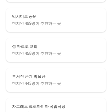
2층에 위치하며 계단으로 접근할 수 있으며
인터콤이 있는 별도의 출입구로 보호됩니
다. 건물 자체가 새로 재건되었으며 매우 잘
관리되고 있습니다. 무제한 와이파이 인터
막시미르 공원
넷을 무료로 제공합니다. 아파트에는 스포
현지인 499명이 추천하는 곳
츠 채널, 뉴스 채널, 어린이 채널 등 80개 이
상의 해외 채널이 있는 LCD TV가 있습니다.
이 아파트는 개별 조절을 위한 중앙 난방 장
치가 있어 겨울에는 매우 따뜻하고 여름에
는 에어컨이 설치되어 있어 시원합니다. 주
성 마르코 교회
방에는 냉장고, 냉동고, 스토브, 오븐, 전자
현지인 458명이 추천하는 곳
레인지, 전기 주전자, 토스터기, 조리 및 서
빙에 필요한 모든 조리 도구가 완비되어 있
습니다. 세탁기, 다리미판, 다리미도 마련되
어 있습니다. 헤어드라이어도 제공됩니다.
신선한 침구와 흰색 푹신한 수건이 아파트
부서진 관계 박물관
의 표준 제공 사항이며, 모두 전문적으로 청
소됩니다. 모든 게스트가 더 편안하게 느낄
현지인 443명이 추천하는 곳
수 있도록 일회용 슬리퍼가 한 쌍 있습니다.
시설이 완비된 주방, 케이블 - 해외 채널이
있는 LCD TV, 무료 와이파이, 훌륭한 에어
컨, 중앙 난방, 현지 추천 및 자그레브 체험
을 위한 통찰력 있는 팁이 포함된 맞춤 가이
자그레브 크로아티아 국립극장
드북을 포함한 모든 편의시설을 갖춘 아파