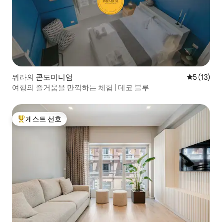
뮈라의 콘도미니엄
평점 5점(5
5 (13)
여행의 즐거움을 만끽하는 체험 | 데코 블루
게스트 선호
상위 게스트 선호