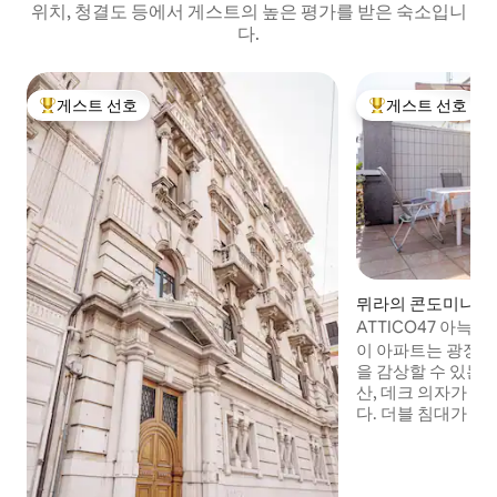
위치, 청결도 등에서 게스트의 높은 평가를 받은 숙소입니
다.
게스트 선호
게스트 선호
상위 게스트 선호
상위 게스트 선호
뮈라의 콘도미니엄
ATTICO47 아늑
이 아파트는 광장의
을 감상할 수 있는 
산, 데크 의자가 
다. 더블 침대가 놓
놓인 두 번째 침실 
있는 욕실 1개, 욕조
소파가 놓인 거실, 