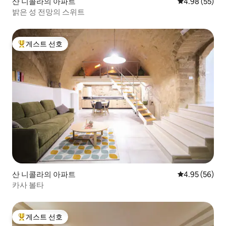
산 니콜라의 아파트
평점 4.98점(5
4.98 (55)
밝은 성 전망의 스위트
게스트 선호
상위 게스트 선호
산 니콜라의 아파트
평점 4.95점(5
4.95 (56)
카사 볼타
게스트 선호
상위 게스트 선호