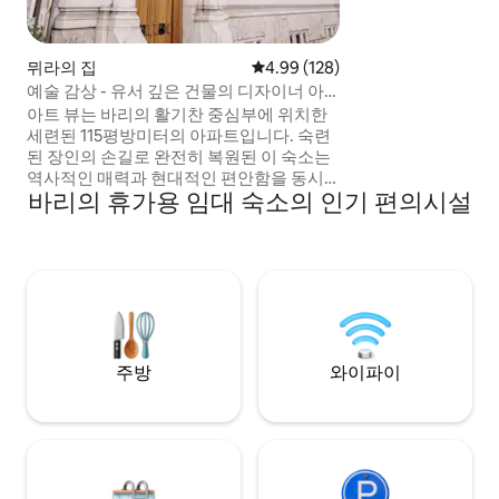
전자, 커피 머신이
다. 도심을 방문하
심에 있으며 쇼핑에
역과 공항터미널 6
뮈라의 집
평점 4.99점(5점 만점), 후기 128
4.99 (128)
예술 감상 - 유서 깊은 건물의 디자이너 아
파트
아트 뷰는 바리의 활기찬 중심부에 위치한
세련된 115평방미터의 아파트입니다. 숙련
된 장인의 손길로 완전히 복원된 이 숙소는
역사적인 매력과 현대적인 편안함을 동시
바리의 휴가용 임대 숙소의 인기 편의시설
에 경험할 수 있습니다. 이 숙소는 유서 깊은
건물 중 하나로, 유명한 페트루젤리 극장, 우
아한 쇼핑 거리, 아름다운 해안가에서 몇 걸
음 거리에 있습니다. 매력적인 구시가지에
서 바리의 정통 맛을 쉽게 즐길 수 있습니다.
5성급 편의시설을 갖춘 아트 뷰는 세련되고
잊을 수 없는 숙박을 위한 완벽한 휴양지입
니다.
주방
와이파이