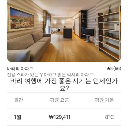
바리의 아파트
평점 5점(5
5 (56)
전용 스파가 있는 우아하고 밝은 럭셔리 아파트
바리 여행에 가장 좋은 시기는 언제인가
요?
월간
평균 요금
평균 기온
1월
₩129,411
8°C