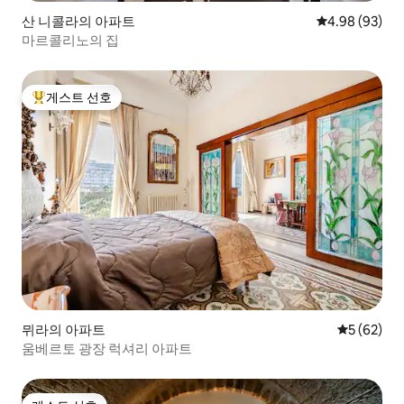
산 니콜라의 아파트
평점 4.98점(5
4.98 (93)
마르콜리노의 집
게스트 선호
상위 게스트 선호
뮈라의 아파트
평점 5점(5
5 (62)
움베르토 광장 럭셔리 아파트