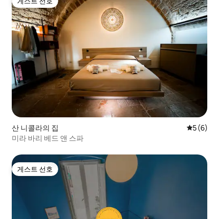
게스트 선호
게스트 선호
산 니콜라의 집
평점 5점(
5 (6)
미라 바리 베드 앤 스파
게스트 선호
게스트 선호