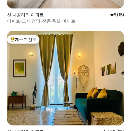
산 니콜라의 아파트
평점 5점(5
5 (15)
아파트-도시 전망-전용 욕실-아파트
게스트 선호
상위 게스트 선호