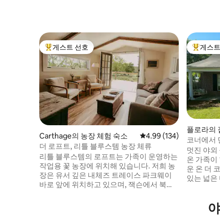
게스트 선호
게스트
상위 게스트 선호
상위 게
플로라의 
Carthage의 농장 체험 숙소
평점 4.99점(5점 만점), 
4.99 (134)
코너에서 
더 로프트, 리틀 블루스템 농장 체류
멋진 야외
리틀 블루스템의 로프트는 가족이 운영하는
온 가족이
작업용 꽃 농장에 위치해 있습니다. 저희 농
운 온 더
장은 유서 깊은 내체즈 트레이스 파크웨이
있는 넓은
바로 앞에 위치하고 있으며, 잭슨에서 북쪽
야외 벽난
으로 약 45분 거리에 있습니다. 저희는 이곳
성맞춤입니
을 사랑합니다. 저희 목초지에서 자라는 블
야
으며 매디슨
루스템 잔디부터 저희 작은 연못을 고향으
리에 있습