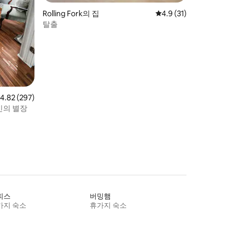
Rolling Fork의 집
평점 4.9점(5점 만점),
4.9 (31)
탈출
점 4.82점(5점 만점), 후기 297개
4.82 (297)
인의 별장
피스
버밍햄
가지 숙소
휴가지 숙소