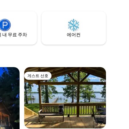
경사로 근처
1개, 욕실 1개, 주방, 좌석 공간이 있는 어머
식을 원하
니의 별채 스위트도 있으며 1박당 100달러
 이 오두막
를 추가하면 추가할 수 있습니다. 숙소는 전
을 갖추고
용 게이트 뒤에 위치하고 있습니다. 오늘 편
안하게 쉬고 “파라다이스”를 즐기세요!
 내 무료 주차
에어컨
게스트 선호
게스트 선호