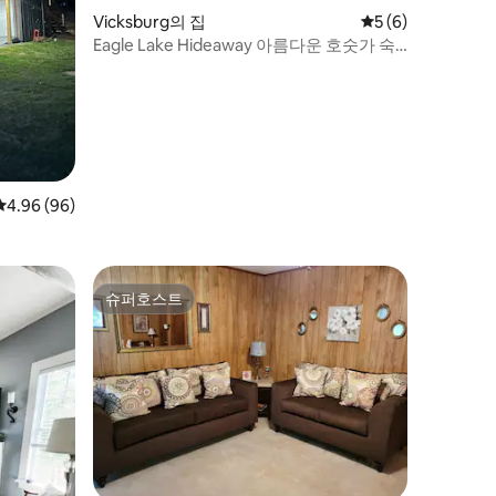
Vicksburg의 집
평점 5점(5점 만점)
5 (6)
Eagle Lake Hideaway 아름다운 호숫가 숙
소
평점 4.96점(5점 만점), 후기 96개
4.96 (96)
슈퍼호스트
슈퍼호스트