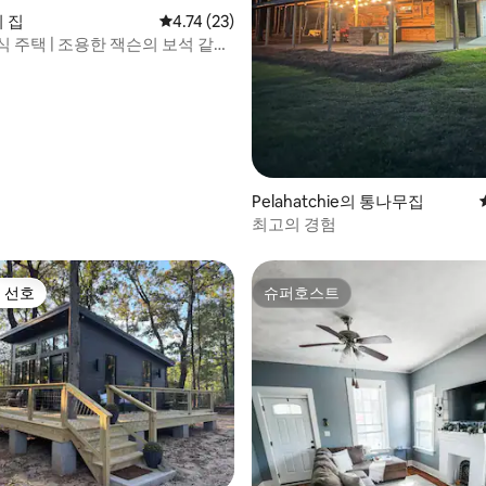
 후기 70개
의 집
평점 4.74점(5점 만점), 후기 23개
4.74 (23)
 주택 | 조용한 잭슨의 보석 같은
Pelahatchie의 통나무집
최고의 경험
 선호
슈퍼호스트
스트 선호
슈퍼호스트