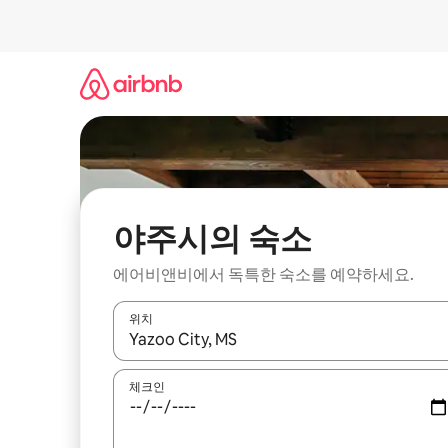
콘
텐
츠
로
바
로
가
기
야주시의 숙소
에어비앤비에서 독특한 숙소를 예약하세요.
위치
결과가 나오면 위·아래 화살표 키를 사용하거나 터치
체크인