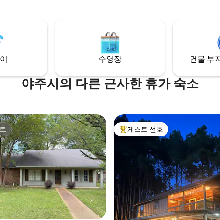
가 있습니다. 숙소는 공공 보트 
 빠르게 걸어가거나 차로 1분 거리
에 위치하고 있습니다. 편안한 휴
 훌륭한 식사와 상점을 제공합니
든 물 위에서 추억을 만들고 싶든,
5분 거리에 미시시피 화석 숲이 있
은 완벽한 숙박에 필요한 모든 것
플로라는 숨은 보석입니다.
있습니다.
이
수영장
건물 부지
야주시의 다른 근사한 휴가 숙소
트
게스트 선호
트
상위 게스트 선호