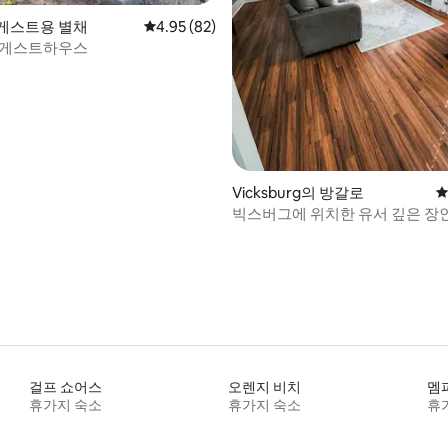
, 후기 3개
게스트용 별채
평점 4.95점(5점 만점), 후기 82개
4.95 (82)
 게스트하우스
Vicksburg의 방갈로
평
빅스버그에 위치한 유서 깊은 장
걸프 쇼어스
오렌지 비치
멤
휴가지 숙소
휴가지 숙소
휴