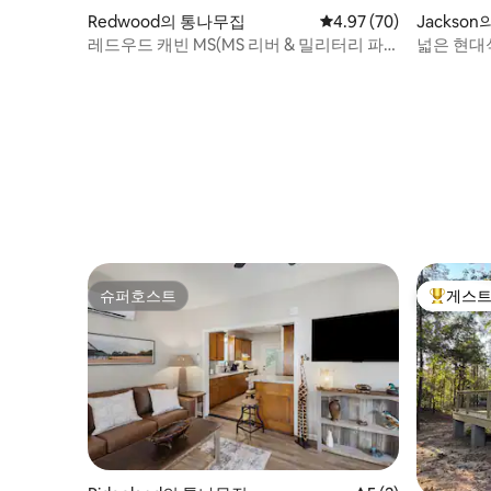
Redwood의 통나무집
평점 4.97점(5점 만점),
4.97 (70)
Jackson
레드우드 캐빈 MS(MS 리버 & 밀리터리 파
넓은 현대식
크 인근)
숙소
슈퍼호스트
게스트
슈퍼호스트
상위 게