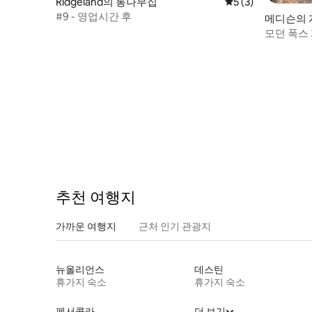
Ridgeland의 통나무집
평점 5점(5점 만점)
5 (3)
#9 - 영업시간 후
메디슨의 
모던 폭스
추천 여행지
가까운 여행지
근처 인기 관광지
뉴올리언스
데스틴
휴가지 숙소
휴가지 숙소
펜서콜라
더 보기