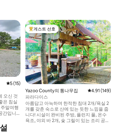
Yazoo 
게스트 선호
게스트 
상위 게스트 선호
게스트 
사냥 및 
야주 카운
특하고 가
을 만드세요! 미시시피 최고의 사
부는 이 
다. Delta National Forrest WMA 레이크조
지 WMA Pa
시시피 강
를 즐길 수 있습니다.
평점 5점(5점 만점), 후기 15개
5 (15)
6개의 트윈 침
Yazoo County의 통나무집
평점 4.91점(5점 만점), 
4.91 (149)
는 침낭),
'에 오신 것
해 주세요
파라다이스
좋은 침실
아름답고 아늑하며 한적한 침대 2개/욕실 2
은 주말여행
개를 갖춘 숙소로 산에 있는 듯한 느낌을 줍
 공간입니
니다! 시설이 완비된 주방, 플런지 풀, 온수
적인 스크
욕조, 야외 바 2개, 숯 그릴이 있는 조리 공간
망을 즐겨
시설
이 있습니다. 2,000평방피트 이상의 야외 데
화덕, 부두
크로 둘러싸여 있습니다!! 이 숙소에는 침실