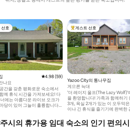
 선호
게스트 선호
스트 선호
상위 게스트 선호
집
평점 4.98점(5점 만점), 후기 59개
4.98 (59)
후기 134개
Yazoo City의 통나무집
만나요
게으른 늑대
 공간을 갖춘 평화로운 숙소에서
'더 레이지 울프(The Lazy Wolf)
 함께 휴식 시간을 가져보세요! 다
을 환영합니다! 가족과 함께하기 
 코너에는 아름다운 라이브 오크가
3개, 욕실 2개가 있는 이 오두막
 마당이 있어 그늘이 훌륭합니다.
이나 긴 휴식을 즐기기에 완벽한
로는 편안한 저녁을 보내기에 안
다. 모닝커피나 저녁 모임에 이상
다. 플로라 한복판에 위치해 있
린이 설치된 파티오에서 호수 전
주시의 휴가용 임대 숙소의 인기 편의
과 클린턴까지 차로 15~20분 거
보세요. 뒷마당에는 그릴, 그네, 
니다. 플로라의 메인 스트리트까