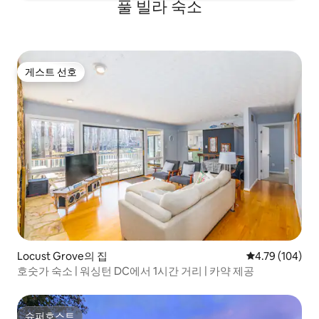
풀 빌라 숙소
게스트 선호
게스트 선호
Locust Grove의 집
평점 4.79점(5점
4.79 (104)
호숫가 숙소 | 워싱턴 DC에서 1시간 거리 | 카약 제공
슈퍼호스트