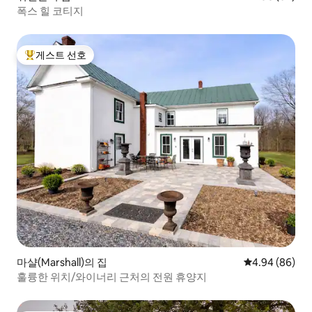
폭스 힐 코티지
게스트 선호
상위 게스트 선호
마샬(Marshall)의 집
평점 4.94점(5
4.94 (86)
훌륭한 위치/와이너리 근처의 전원 휴양지