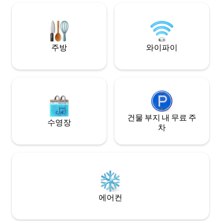
Three Blacksmiths 오프더그리드 블루 도
컬퍼퍼 매너에 오신
어 인 와이너리 4~6곳
로운 동네의 숲이 우
새롭게 단장한** 
니다.
주방
와이파이
건물 부지 내 무료 주
수영장
차
에어컨