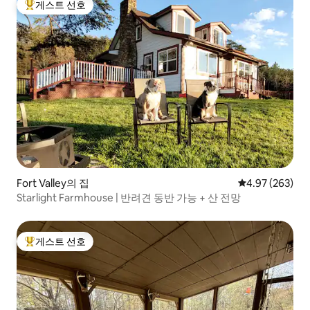
게스트 선호
상위 게스트 선호
Fort Valley의 집
평점 4.97점(5점
4.97 (263)
Starlight Farmhouse | 반려견 동반 가능 + 산 전망
게스트 선호
상위 게스트 선호