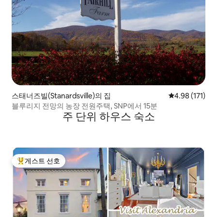
스태너즈빌(Stanardsville)의 집
평점 4.98점(5
4.98 (171)
블루리지 전망의 농장 전원주택, SNP에서 15분
주 단위 하우스 숙소
게스트 선호
상위 게스트 선호