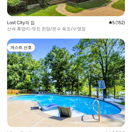
Lost City의 집
평점 5점(5점
5 (152)
산속 휴양지-멋진 전망/온수 욕조/수영장
게스트 선호
게스트 선호