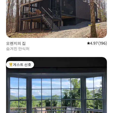
오렌지의 집
평점 4.97점(5점
4.97 (196)
숨겨진 안식처
게스트 선호
상위 게스트 선호