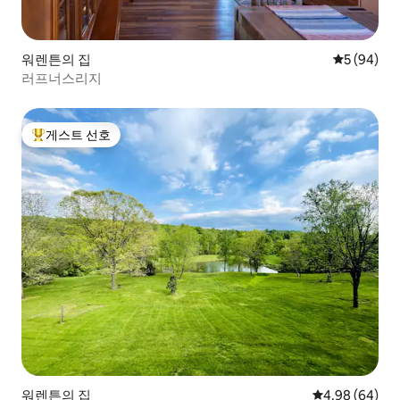
워렌튼의 집
평점 5점(5
5 (94)
러프너스리지
게스트 선호
상위 게스트 선호
워렌튼의 집
평점 4.98점(5
4.98 (64)