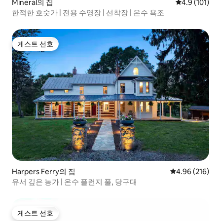
Mineral의 집
평점 4.9점(5
4.9 (101)
한적한 호숫가 | 전용 수영장 | 선착장 | 온수 욕조
게스트 선호
게스트 선호
Harpers Ferry의 집
평점 4.96점(5점
4.96 (216)
유서 깊은 농가 | 온수 플런지 풀, 당구대
게스트 선호
게스트 선호