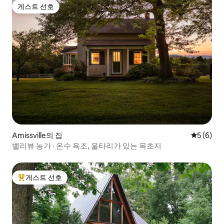
게스트 선호
게스트 선호
Amissville의 집
평점 5점(
5 (6)
밸리뷰 농가 · 온수 욕조, 울타리가 있는 목초지
게스트 선호
상위 게스트 선호