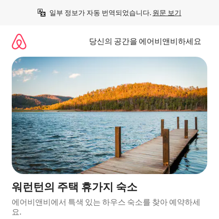
콘
일부 정보가 자동 번역되었습니다. 
원문 보기
텐
츠
로
당신의 공간을 에어비앤비하세요
바
로
가
기
워런턴의 주택 휴가지 숙소
에어비앤비에서 특색 있는 하우스 숙소를 찾아 예약하세
요.