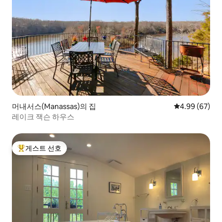
머내서스(Manassas)의 집
평점 4.99점(5
4.99 (67)
레이크 잭슨 하우스
게스트 선호
상위 게스트 선호