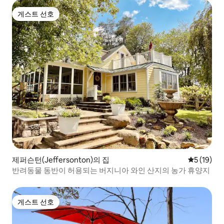
게스트 선호
게스트 선호
제퍼슨턴(Jeffersonton)의 집
평점 5점(5
5 (19)
반려동물 동반이 허용되는 버지니아 와인 산지의 농가 휴양지
게스트 선호
게스트 선호