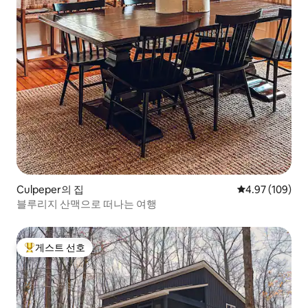
Culpeper의 집
평점 4.97점(5점
4.97 (109)
블루리지 산맥으로 떠나는 여행
게스트 선호
상위 게스트 선호