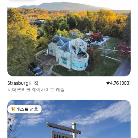
Strasburg의 집
평점 4.76점(5점
4.76 (303)
시더크리크 웨이사이드 캐슬
게스트 선호
상위 게스트 선호