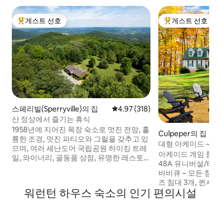
게스트 선호
게스트 선호
상위 게스트 선호
상위 게스트 선호
스페리빌(Sperryville)의 집
평점 4.97점(5점 만점), 후기 318
4.97 (318)
산 정상에서 즐기는 휴식
1958년에 지어진 목장 숙소로 멋진 전망, 훌
Culpeper의 집
륭한 조경, 멋진 파티오와 그릴을 갖추고 있
대형 아케이드 ~ 온
으며, 여러 셰난도어 국립공원 하이킹 트레
~ 킹사이즈 침대
아케이드 게임 룸! ~
일, 와이너리, 골동품 상점, 유명한 레스토
48A 유니버설/테슬
랑과 가깝습니다. 프라이빗하고 한적하며
바비큐 ~ 모든 침실에
2~6명이 편안하게 머물기에 이상적이지만
즈 침대 3개, 퀸사이
필요한 경우 8명이 잘 수 있습니다. 근처, 퀴
워런턴 하우스 숙소의 인기 편의시설
드 2개 ~ 보드 게임
에브레몬트 와이너리 센트럴 커피 로스터
너리/양조장, 셰난
리틀 워싱턴의 더 인 랩 피자가 있는 코너 스
굴 ~ 초고속 인터넷
토어 비포어앤애프터 Dark Horse Tavern
작업 공간 ~ 대형 