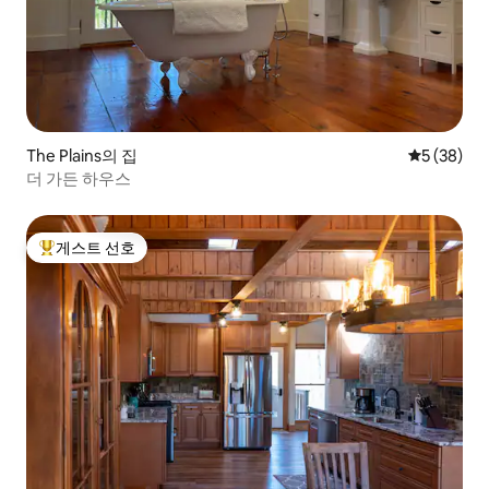
The Plains의 집
평점 5점(5
5 (38)
더 가든 하우스
게스트 선호
상위 게스트 선호