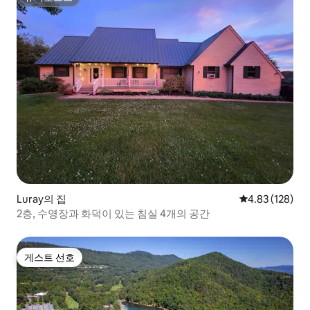
슈퍼호스트
Luray의 집
평점 4.83점(5점
4.83 (128)
2층, 수영장과 화덕이 있는 침실 4개의 공간
게스트 선호
게스트 선호