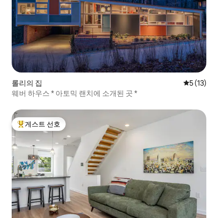
롤리의 집
평점 5점(5
5 (13)
웨버 하우스 * 아토믹 랜치에 소개된 곳 *
게스트 선호
상위 게스트 선호