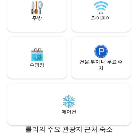
인더 -무료 주차 -세탁기/건조기 -열쇠 없는
연결된 미니 울타리 
보안 출입구 -코너 책상 -300Mbps 와이파
넓은 뒤뜰이 있습니
이 -로쿠
주방
와이파이
건물 부지 내 무료 주
수영장
차
에어컨
롤리의 주요 관광지 근처 숙소