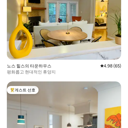
노스 힐스의 타운하우스
평점 4.98점(5
4.98 (65)
평화롭고 현대적인 휴양지
게스트 선호
상위 게스트 선호