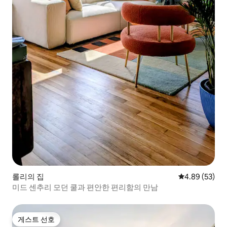
롤리의 집
평점 4.89점(5
4.89 (53)
미드 센추리 모던 쿨과 편안한 편리함의 만남
게스트 선호
게스트 선호