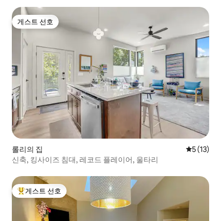
게스트 선호
게스트 선호
롤리의 집
평점 5점(5
5 (13)
신축, 킹사이즈 침대, 레코드 플레이어, 울타리
게스트 선호
상위 게스트 선호