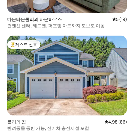
다운타운롤리의 타운하우스
평점 5점(5
5 (19)
컨벤션 센터, 레드햇, 퍼포밍 아트까지 도보로 이동
게스트 선호
상위 게스트 선호
롤리의 집
평점 4.98점(5
4.98 (86)
반려동물 동반 가능, 전기차 충전시설 포함