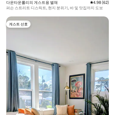
다운타운롤리의 게스트용 별채
평점 4.98점(5
4.98 (62)
퍼슨 스트리트 디스릭트, 현지 분위기, 바 및 맛집까지 도보
게스트 선호
게스트 선호