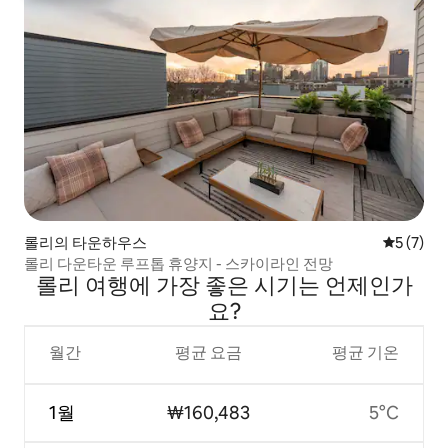
롤리의 타운하우스
평점 5점(
5 (7)
롤리 다운타운 루프톱 휴양지 - 스카이라인 전망
롤리 여행에 가장 좋은 시기는 언제인가
요?
월간
평균 요금
평균 기온
1월
₩160,483
5°C