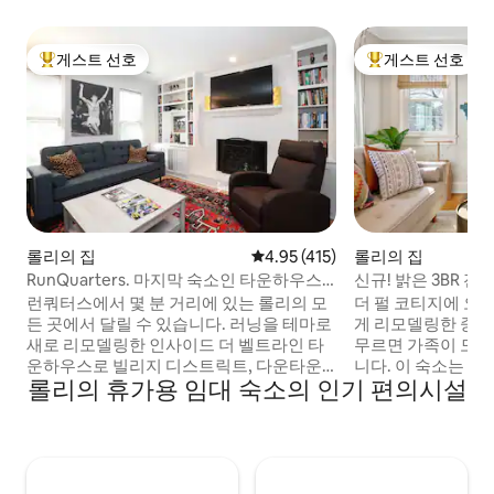
게스트 선호
게스트 선호
상위 게스트 선호
상위 게스트 선호
롤리의 집
평점 4.95점(5점 만점), 후기 415
4.95 (415)
롤리의 집
RunQuarters. 마지막 숙소인 타운하우스
신규! 밝은 3BR 전원
는 모든 것에 가깝습니다.
처
런쿼터스에서 몇 분 거리에 있는 롤리의 모
더 펄 코티지에 오
든 곳에서 달릴 수 있습니다. 러닝을 테마로
게 리모델링한 중심
새로 리모델링한 인사이드 더 벨트라인 타
무르면 가족이 모든
운하우스로 빌리지 디스트릭트, 다운타운,
니다. 이 숙소는 N
롤리의 휴가용 임대 숙소의 인기 편의시설
노스캐롤라이나 주립대, 메러디스, 피스, 움
장, PNC 아레나, 
스테드 파크, 글렌우드 사우스, 노스 힐스,
케리 시내, 쇼핑, 
카터 핀리 스타디움, 레노보 센터, 그린웨
벨트 라인, US 1,
이, 홀푸드까지 몇 분 거리에 있습니다.
이동할 수 있어 삼
-125+ 러닝 북 라이브러리 -20개 이상의 영
든 이동할 수 있습
화 라이브러리 -큐리그 -커피메이커/그라
에는 놀라운 커피 바