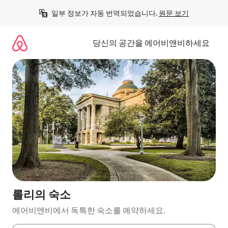
콘
일부 정보가 자동 번역되었습니다. 
원문 보기
텐
츠
로
당신의 공간을 에어비앤비하세요
바
로
가
기
롤리의 숙소
에어비앤비에서 독특한 숙소를 예약하세요.