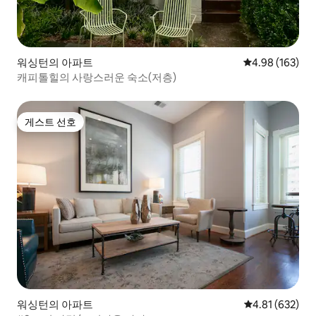
워싱턴의 아파트
평점 4.98점(5점
4.98 (163)
캐피톨힐의 사랑스러운 숙소(저층)
게스트 선호
게스트 선호
워싱턴의 아파트
평점 4.81점(5점
4.81 (632)