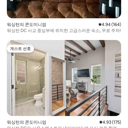
워싱턴의 콘도미니엄
평점 4.94점(5점
4.94 (164)
워싱턴 DC 사교 중심부에 위치한 고급스러운 숙소, 무료 주차!
게스트 선호
게스트 선호
워싱턴의 콘도미니엄
평점 4.93점(5
4.93 (175)