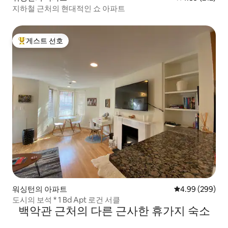
지하철 근처의 현대적인 쇼 아파트
게스트 선호
상위 게스트 선호
워싱턴의 아파트
평점 4.99점(5점
4.99 (299)
도시의 보석 * 1 Bd Apt 로건 서클
백악관 근처의 다른 근사한 휴가지 숙소