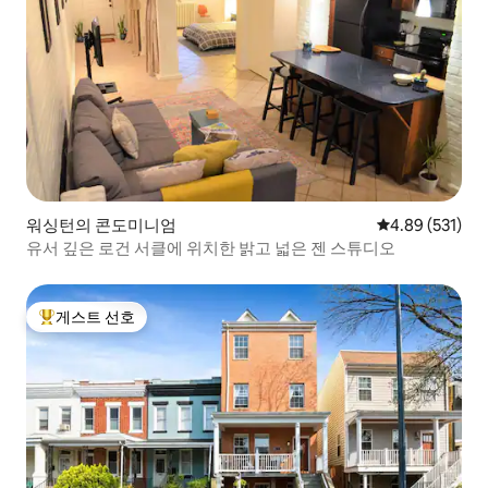
워싱턴의 콘도미니엄
평점 4.89점(5점
4.89 (531)
유서 깊은 로건 서클에 위치한 밝고 넓은 젠 스튜디오
게스트 선호
상위 게스트 선호