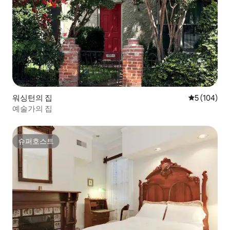
워싱턴의 집
평점 5점(5점
5 (104)
예술가의 집
슈퍼호스트
슈퍼호스트