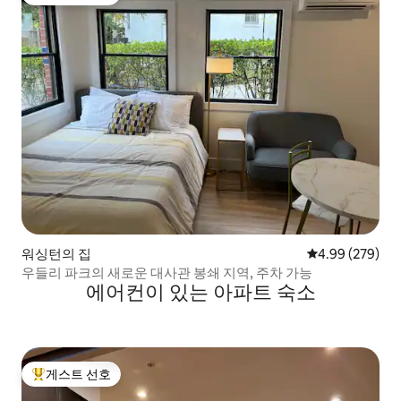
상위 게스트 선호
워싱턴의 집
평점 4.99점(5점
4.99 (279)
우들리 파크의 새로운 대사관 봉쇄 지역, 주차 가능
에어컨이 있는 아파트 숙소
게스트 선호
상위 게스트 선호