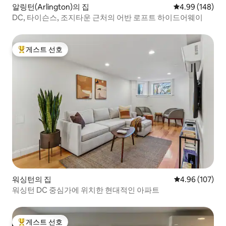
알링턴(Arlington)의 집
평점 4.99점(5점
4.99 (148)
DC, 타이슨스, 조지타운 근처의 어반 로프트 하이드어웨이
게스트 선호
상위 게스트 선호
워싱턴의 집
평점 4.96점(5점
4.96 (107)
워싱턴 DC 중심가에 위치한 현대적인 아파트
게스트 선호