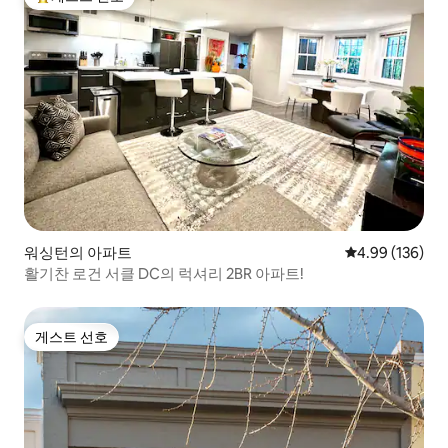
상위 게스트 선호
워싱턴의 아파트
평점 4.99점(5점
4.99 (136)
활기찬 로건 서클 DC의 럭셔리 2BR 아파트!
게스트 선호
게스트 선호