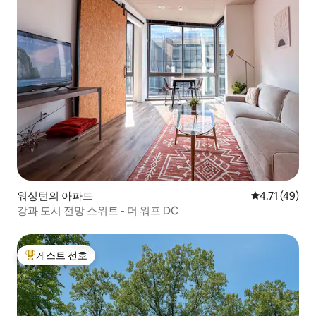
워싱턴의 아파트
평점 4.71점(
4.71 (49)
강과 도시 전망 스위트 - 더 워프 DC
게스트 선호
상위 게스트 선호