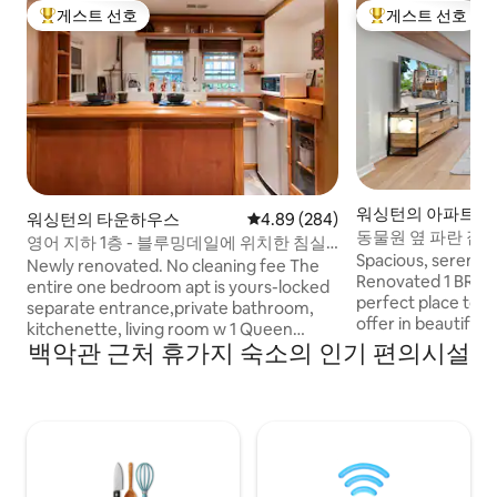
게스트 선호
게스트 선호
상위 게스트 선호
상위 게스트 선호
워싱턴의 아파트
워싱턴의 타운하우스
평점 4.89점(5점 만점), 후기 284
4.89 (284)
동물원 옆 파란 집 
영어 지하 1층 - 블루밍데일에 위치한 침실 1
모 - 코호
Spacious, serene,
개 아파트:
Newly renovated. No cleaning fee The
Renovated 1 BR/St
entire one bedroom apt is yours-locked
perfect place to ta
separate entrance,private bathroom,
offer in beautiful
kitchenette, living room w 1 Queen
to National Zoo/Ro
백악관 근처 휴가지 숙소의 인기 편의시설
Sofabed (or 2 twin), TV&cable, bedroom
mins) walking to
with one Full bed. Pet & kid friendly. Extra
Columbia Heights 
full size blow up mattress available.
public transit opt
Metro stop is Shaw-Howard and is a 1/2
get you anywhere e
mile away. Near Big Bear Cafe, The Red
mins. Enjoy effortl
Hen. 1/2 mile to U-Street-Corridor
bars & restaurants
nightlife, 2-3 miles to US Capitol, White
safe neighborhoo