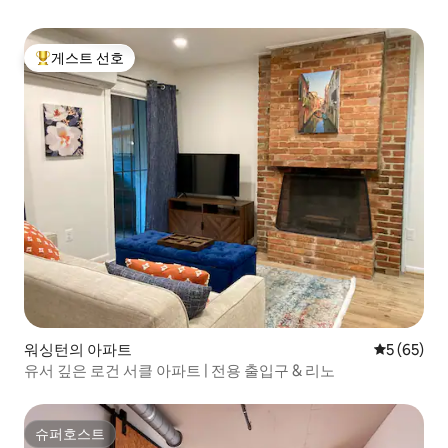
게스트 선호
상위 게스트 선호
워싱턴의 아파트
평점 5점(5
5 (65)
유서 깊은 로건 서클 아파트 | 전용 출입구 & 리노
슈퍼호스트
슈퍼호스트