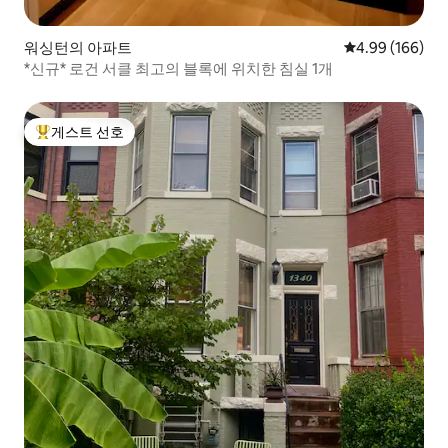
워싱턴의 아파트
평점 4.99점(5점
4.99 (166)
*신규* 로건 서클 최고의 블록에 위치한 침실 1개
게스트 선호
상위 게스트 선호