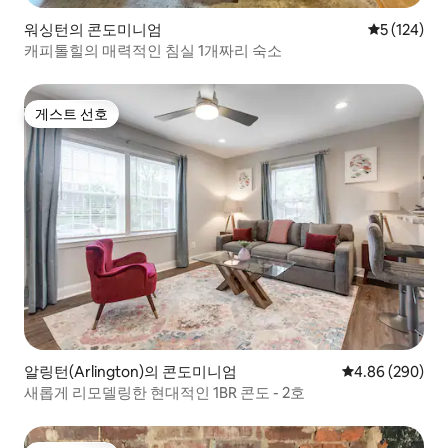
워싱턴의 콘도미니엄
평점 5점(5점
5 (124)
캐피톨힐의 매력적인 침실 1개짜리 숙소
게스트 선호
게스트 선호
알링턴(Arlington)의 콘도미니엄
평점 4.86점(5점
4.86 (290)
새롭게 리모델링한 현대적인 1BR 콘도 - 2호