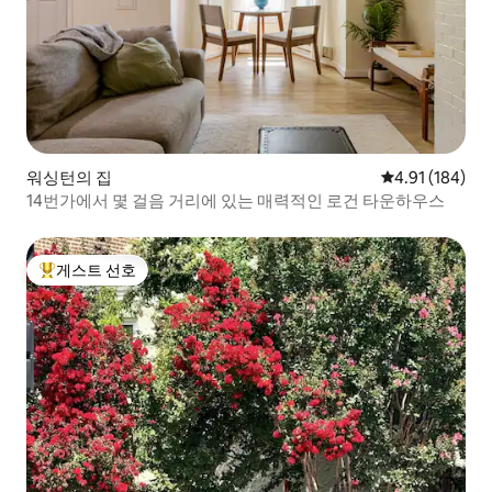
워싱턴의 집
평점 4.91점(5
4.91 (184)
14번가에서 몇 걸음 거리에 있는 매력적인 로건 타운하우스
게스트 선호
상위 게스트 선호