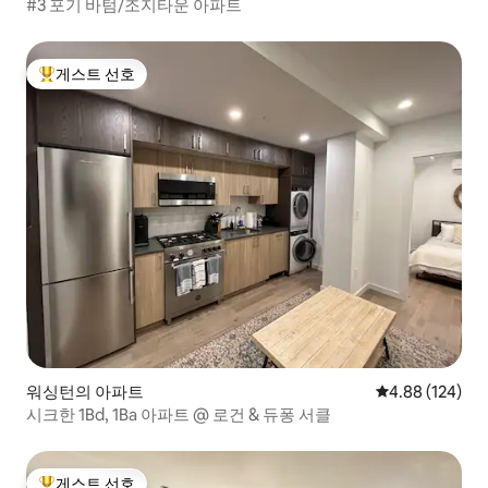
#3 포기 바텀/조지타운 아파트
게스트 선호
상위 게스트 선호
워싱턴의 아파트
평점 4.88점(5점
4.88 (124)
시크한 1Bd, 1Ba 아파트 @ 로건 & 듀퐁 서클
게스트 선호