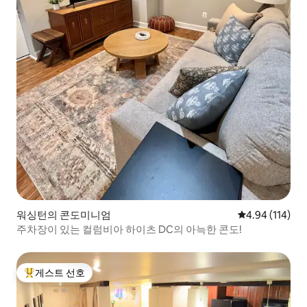
워싱턴의 콘도미니엄
평점 4.94점(5
4.94 (114)
주차장이 있는 컬럼비아 하이츠 DC의 아늑한 콘도!
게스트 선호
상위 게스트 선호