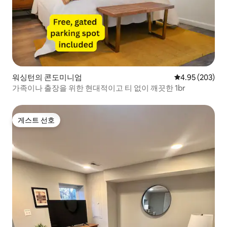
워싱턴의 콘도미니엄
평점 4.95점(5점
4.95 (203)
가족이나 출장을 위한 현대적이고 티 없이 깨끗한 1br
게스트 선호
게스트 선호