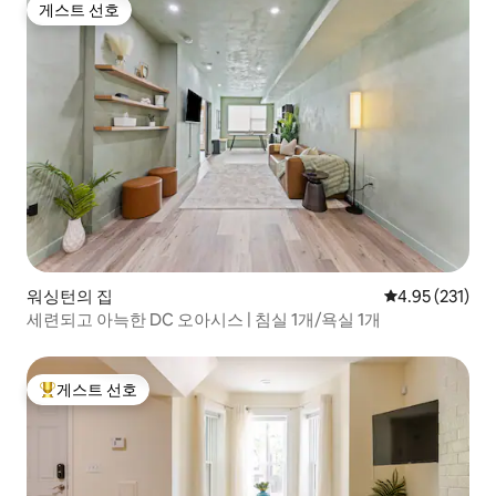
게스트 선호
게스트 선호
워싱턴의 집
평점 4.95점(5
4.95 (231)
세련되고 아늑한 DC 오아시스 | 침실 1개/욕실 1개
게스트 선호
상위 게스트 선호