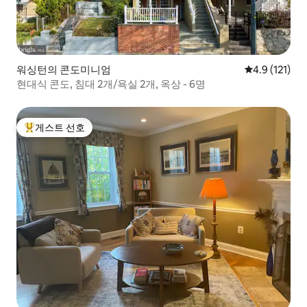
워싱턴의 콘도미니엄
평점 4.9점(5
4.9 (121)
현대식 콘도, 침대 2개/욕실 2개, 옥상 - 6명
게스트 선호
상위 게스트 선호