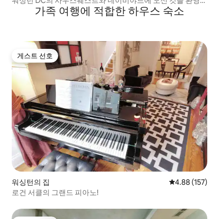
워싱턴 DC의 사우스웨스트와 네이비야드에 오신 것을 환영합
가족 여행에 적합한 하우스 숙소
니다!
게스트 선호
게스트 선호
워싱턴의 집
평점 4.88점(5점
4.88 (157)
로건 서클의 그랜드 피아노!