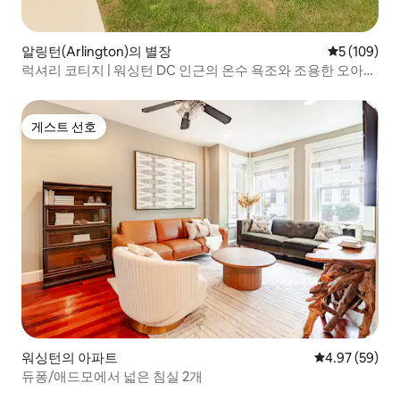
알링턴(Arlington)의 별장
평점 5점(5점
5 (109)
럭셔리 코티지 | 워싱턴 DC 인근의 온수 욕조와 조용한 오아시
스
게스트 선호
게스트 선호
워싱턴의 아파트
평점 4.97점(5
4.97 (59)
듀퐁/애드모에서 넓은 침실 2개