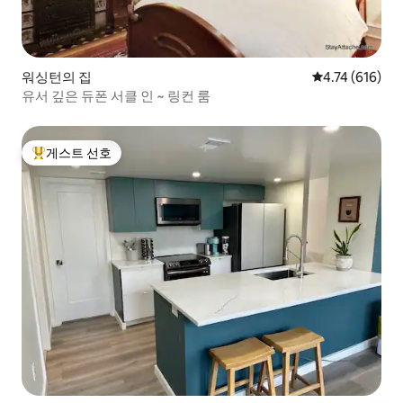
워싱턴의 집
평점 4.74점(5
4.74 (616)
유서 깊은 듀폰 서클 인 ~ 링컨 룸
게스트 선호
상위 게스트 선호