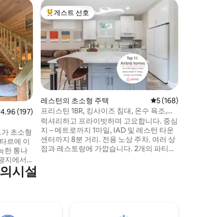
워터포드(W
게스트 선호
게스트
상위 게스트 선호
상위 게
우스
벌새 숲
에어비앤비
착을 요청
스에서 나
을 경험해보세요. 낭만
운 휴양지
다면 이 
험하실 수 있습니다.
감상할 수
레스턴의 초소형 주택
평점 5점(5점 만점), 
5 (168)
목공예가 
프리스틴 1BR, 킹사이즈 침대, 온수 욕조,
점 4.96점(5점 만점), 후기 197개
4.96 (197)
는 침실 
IAD 인근
럭셔리하고 프라이빗하며 고요합니다. 중심
실, 욕실
지 – 메트로까지 1마일, IAD 및 레스턴 타운
세지 주세
트가 초소형
센터까지 8분 거리. 전용 노상 주차. 여러 상
헥타르에 이
점과 레스토랑에 가깝습니다. 2개의 파티오
늑한 통나
와 사이드 야드가 있습니다. 넓은 온수 욕조
관광지에서
와 대형 수건 및 고급 로브를 전용으로 사용
편의시설
, 낭만적인
했습니다. 탁월한 편안함을 선사하는 거대
또는 한적한
한 킹사이즈 슬립 넘버® 침대. 셰프가 부러
 정류장까
워할 만한 주방과 세탁기/건조기. 무료 넷플
일, 무료 주
릭스, 유튜브TV, 프라임, 전용 온도 조절기,
살고 있어
초고속 와이파이. 공용 공간이 없습니다.
안내를 제