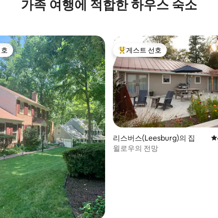
가족 여행에 적합한 하우스 숙소
의 위치
선호
게스트 선호
선호
상위 게스트 선호
리스버스(Leesburg)의 집
평
윌로우의 전망
후기 210개