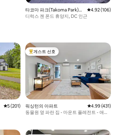
타코마 파크(Takoma Park)의
평점 4.92점(5점 만점), 
4.92 (106)
집
디럭스 젠 폰드 휴양지, DC 인근
게스트 선호
상위 게스트 선호
평점 5점(5점 만점), 후기 201개
5 (201)
워싱턴의 아파트
평점 4.99점(5점 만점), 
4.99 (431)
동물원 옆 파란 집 - 마운트 플레전트 - 애드
모 - 코호