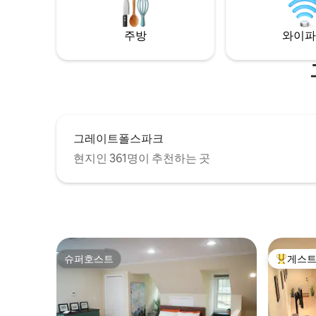
시간 셀프
재 파티오에 1개
료 주차
주방
와이파
그레이트폴스파크
현지인 361명이 추천하는 곳
슈퍼호스트
게스트
슈퍼호스트
상위 게