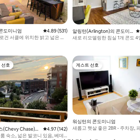
 콘도미니엄
평점 4.89점(5점 만점), 후기 531개
4.89 (531)
후기 862개
알링턴(Arlington)의 콘도미
평
니엄
 로건 서클에 위치한 밝고 넓은 젠
새로 리모델링한 침실 1개 콘도 4명
호
 선호
게스트 선호
스트 선호
게스트 선호
후기 279개
워싱턴의 콘도미니엄
새롭고 햇살 좋은 2BR - 주차장, 
(Chevy Chase)의
평점 4.97점(5점 만점), 후기 142개
4.97 (142)
이어핏
엄
룸 숙소, 넓은 발코니 있음, 베데