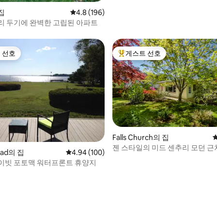
집
평점 4.8점(5점 만점), 후기 196개
4.8 (196)
리 두기에 완벽한 고립된 아파트
 선호
게스트 선호
스트 선호
상위 게스트 선호
Falls Church의 집
젠 스타일의 미드 센추리 모던 근
oad의 집
평점 4.94점(5점 만점), 후기 100개
4.94 (100)
및 DC
이빗 포토맥 워터프론트 휴양지