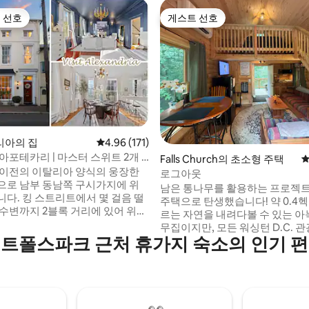
 선호
게스트 선호
스트 선호
게스트 선호
리아의 집
평점 4.96점(5점 만점), 후기 171개
4.96 (171)
후기 287개
아포테카리 | 마스터 스위트 2개 |
Falls Church의 초소형 주택
평
 이전의 이탈리아 양식의 웅장한
로그아웃
으로 남부 동남쪽 구시가지에 위
남은 통나무를 활용하는 프로젝
니다. 킹 스트리트에서 몇 걸음 떨
주택으로 탄생했습니다! 약 0.4
 수변까지 2블록 거리에 있어 위치
르는 자연을 내려다볼 수 있는 아
종을 불허합니다! 1800년대에 지
무집이지만, 모든 워싱턴 D.C. 
3층 건물은 과거 약국으로 사용되었
트폴스파크 근처 휴가지 숙소의 인기 
고작 몇 분 거리입니다. 1인 여행
새로운 리노베이션은 진정한 환대
휴양지, 소규모 가족/그룹 모임 
 매력의 진정한 감각을 갖춘 최고
원격 근무지에 적합합니다. 버스
러움과 독특한 건축물을 제공합니
지 1/4마일, DC 지하철까지 1.5마
차장이 많습니다. 옆 통나무집에 
V 초고속 인터넷 업무 전용 공간 24
관광지/레스토랑에 대한 조언과 