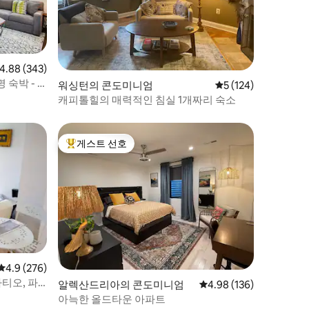
점 4.88점(5점 만점), 후기 343개
4.88 (343)
 숙박 - 4
워싱턴의 콘도미니엄
평점 5점(5점 만점), 
5 (124)
캐피톨힐의 매력적인 침실 1개짜리 숙소
게스트 선호
상위 게스트 선호
평점 4.9점(5점 만점), 후기 276개
4.9 (276)
파티오, 파
알렉산드리아의 콘도미니엄
평점 4.98점(5점 만점), 
4.98 (136)
아늑한 올드타운 아파트