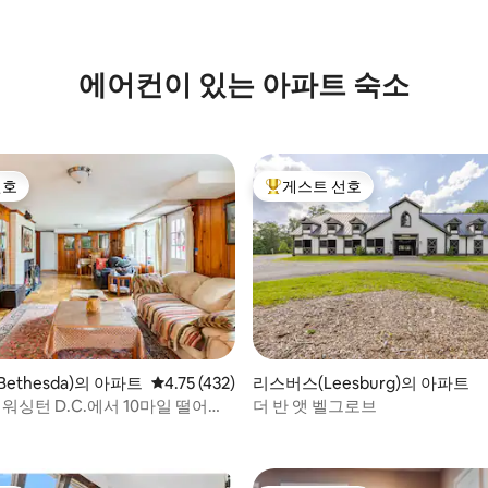
후기 105개
에어컨이 있는 아파트 숙소
선호
게스트 선호
선호
상위 게스트 선호
ethesda)의 아파트
평점 4.75점(5점 만점), 후기 432개
4.75 (432)
리스버스(Leesburg)의 아파트
 워싱턴 D.C.에서 10마일 떨어진
더 반 앳 벨그로브
후기 349개
체