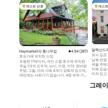
게스트 선호
게스트
상위 게스트 선호
상위 게
알렉산드
Haymarket의 통나무집
평점 4.94점(5점 만점), 
4.94 (287)
유서 깊은 
호숫가에 위치한 산장
올드타운
남북 전쟁
조용한 17에이커, 개인 소형 호수에 위치한
벽돌 주택
객실 1개의 오두막, 낚시, 수영, 카약. 완비된
치해 있습
주방, 그릴, 야외 샤워 4개가 갖춰져 있으며,
어져 있고
캐빈에는 샤워기가 없습니다. 4명 숙박 가
는 타의 추
능, 퀸사이즈 침대 1개 및 접이식 침대 1개. 추
어진 이 
그레이
가 인원에 대해 호스트의 사전 승인을 받아 1
습니다. 
인당 하루 25달러가 부과됩니다. 반려동물
와 역사와
친화적. 카메라가 현장에 있습니다. 주차장
의 고급스
에 1개, 사이드 데크, 백 데크, 지붕이 있는 현
다. 마스터 스위트 2개 스트리밍이 있는 4K
관, 계단 위 개방형 지붕이 있는 카드/체스트
65인치 T
룸에 1개, 메인 도크 및 물가에 2개, 외부 석