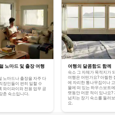
털 노마드 및 출장 여행
여행의 달콤함도 함께
숙소 그 자체가 목적지가 
여행은 어떤가요? 아찔한 
 노마드나 출장을 자주 다
에 자리한 통나무집이나 
직장인들이 편히 일할 수
물에 떠 있는 하우스보트에
 와이파이와 전용 업무 공
랫동안 머문 적이 있나요?
갖춘 숙소입니다.
넘치는 장기 숙소를 둘러
요.