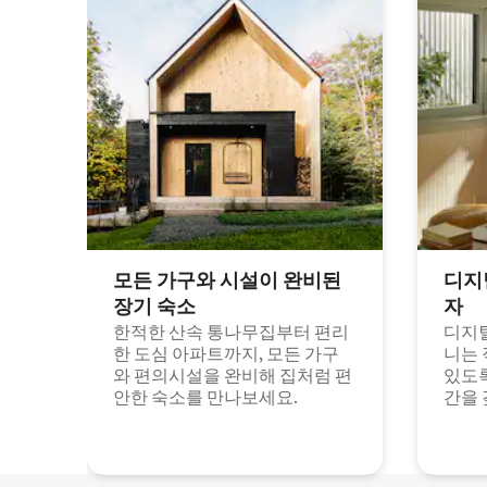
모든 가구와 시설이 완비된
디지
장기 숙소
자
한적한 산속 통나무집부터 편리
디지털
한 도심 아파트까지, 모든 가구
니는 
와 편의시설을 완비해 집처럼 편
있도록
안한 숙소를 만나보세요.
간을 