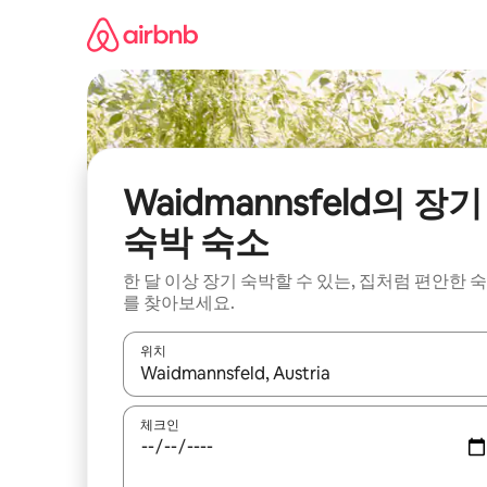
콘
텐
츠
로
바
로
가
기
Waidmannsfeld의 장기
숙박 숙소
한 달 이상 장기 숙박할 수 있는, 집처럼 편안한 
를 찾아보세요.
위치
결과가 나오면 위·아래 화살표 키를 사용하거나 터치
체크인