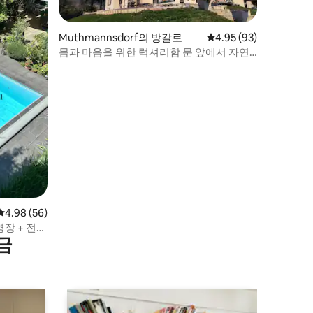
Muthmannsdorf의 방갈로
평점 4.95점(5점 만점),
4.95 (93)
몸과 마음을 위한 럭셔리함 문 앞에서 자연
을 즐기세요
평점 4.98점(5점 만점), 후기 56개
4.98 (56)
장 + 전용
금