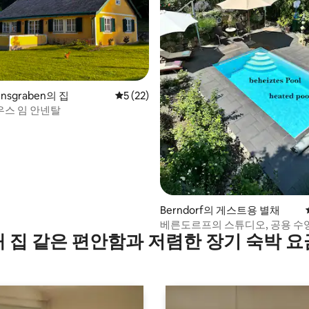
후기 213개
nsgraben의 집
평점 5점(5점 만점), 후기 22개
5 (22)
스 임 안넨탈
Berndorf의 게스트용 별채
베른도르프의 스튜디오, 공용 수영
내 집 같은 편안함과 저렴한 장기 숙박 요
사우나