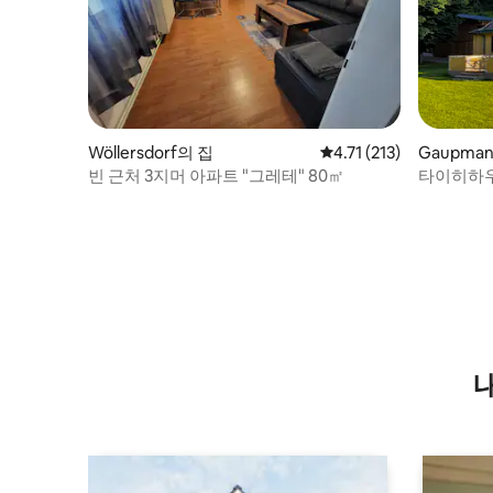
Wöllersdorf의 집
평점 4.71점(5점 만점), 
4.71 (213)
Gaupman
빈 근처 3지머 아파트 "그레테" 80㎡
타이히하우