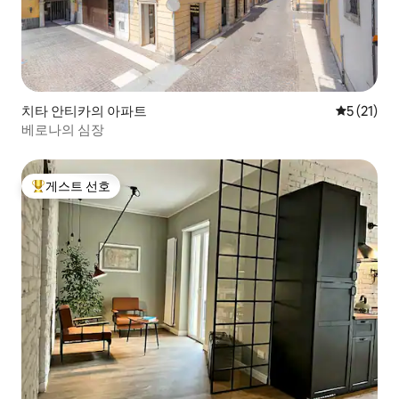
치타 안티카의 아파트
평점 5점(5
5 (21)
베로나의 심장
게스트 선호
상위 게스트 선호