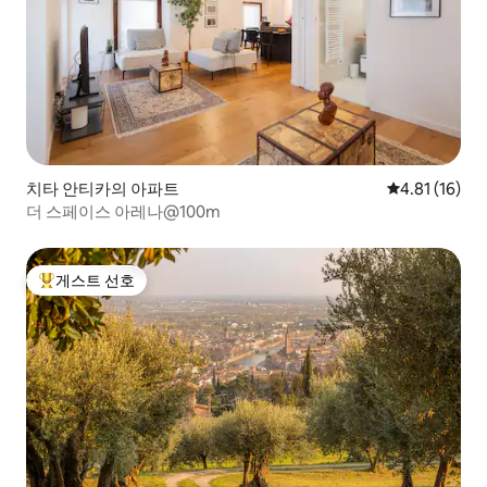
치타 안티카의 아파트
평점 4.81점(
4.81 (16)
더 스페이스 아레나@100m
게스트 선호
상위 게스트 선호