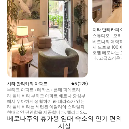
치타 안티카의 아
스튜디오 - 오리아
베로나의 매력적인
서 도보로 100미
호멜 베로나는 고객
다. 고급스러운 침
의를 기울여 선택한
특한 숙소입니다. 
이상적인 선택지로,
에서 최고의 숙박과
치타 안티카의 아파트
평점 5점(5점 만점), 후기 226
5 (226)
즐기세요. IT023091B48CVZF86X
부티크 아파트 • 테라스 • 폰테 피에트라
IT023091B4I8U8
라 돌체 비타 부티크 아파트 베로나 중심부
IT023091B43LYGC
에서 우아하게 생활하기 💫 테라스가 있는
IT023091B4T3NP
라 돌체 비타는 세련된 이탈리아 스타일과
IT023091B4E2P98
현대적인 편안함을 제공합니다. 퀄리티와
베로나주의 휴가용 임대 숙소의 인기 편의
최적의 위치를 중시하는 게스트를 위해 엄
선되었습니다. * 프리미엄 휴식: 5cm 메모
시설
리폼 토퍼가 있는 침실 2개(하나는 전용 발