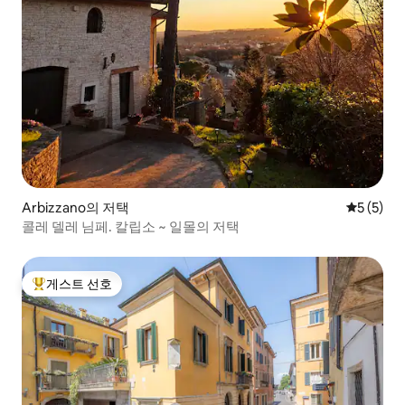
Arbizzano의 저택
평점 5점(
5 (5)
콜레 델레 님페. 칼립소 ~ 일몰의 저택
게스트 선호
상위 게스트 선호