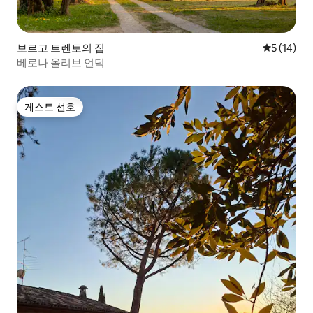
보르고 트렌토의 집
평점 5점(5
5 (14)
베로나 올리브 언덕
게스트 선호
게스트 선호