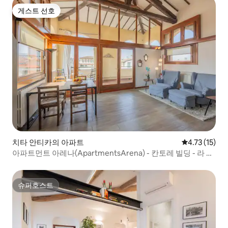
게스트 선호
게스트 선호
치타 안티카의 아파트
평점 4.73점(
4.73 (15)
아파트먼트 아레나(ApartmentsArena) - 칸토레 빌딩 - 라 토
렛타
슈퍼호스트
슈퍼호스트