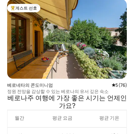
게스트 선호
상위 게스트 선호
베로네타의 콘도미니엄
평점 5점(5
5 (76)
정원 전망을 감상할 수 있는 베로나의 유서 깊은 숙소
베로나주 여행에 가장 좋은 시기는 언제인
가요?
월간
평균 요금
평균 기온