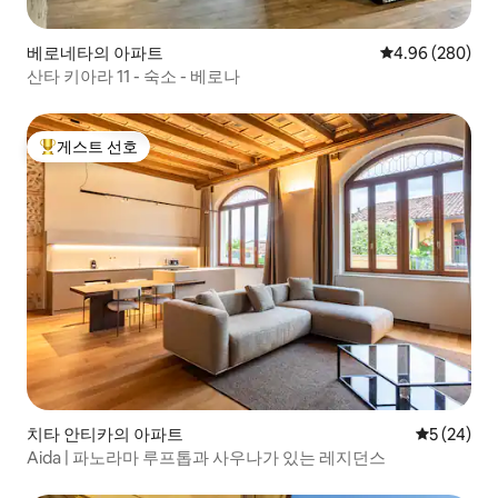
베로네타의 아파트
평점 4.96점(5점
4.96 (280)
산타 키아라 11 - 숙소 - 베로나
게스트 선호
상위 게스트 선호
치타 안티카의 아파트
평점 5점(5
5 (24)
Aida | 파노라마 루프톱과 사우나가 있는 레지던스