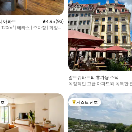
 후기 10개
의 아파트
평점 4.95점(5점 만점), 후기 93개
4.95 (93)
 120m² | 테라스 | 주차장 | 화장실
알트슈타트의 휴가용 주택
독점적인 고급 아파트와 독특한 
선호
게스트 선호
선호
상위 게스트 선호