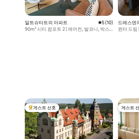
알트슈타트의 아파트
평점 5점(5점 만점),
5 (10)
드레스덴
90m² 시티 컴포트 2 | 에어컨, 발코니, 박스
윈터 드림 |
스프링
2개
게스트 선호
게스트 
상위 게스트 선호
게스트 