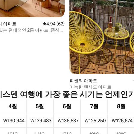
 후기 62개
의 아파트
평점 4.94점(5점 만점), 후기 62개
4.94 (62)
있는 현대적인 2룸 아파트, 중심
피셴의 아파트
아늑한 맨사드 아파트
스덴 여행에 가장 좋은 시기는 언제인
4월
5월
6월
7월
8월
₩130,944
₩139,483
₩136,637
₩125,250
₩126,674