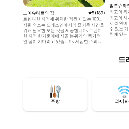
알트슈타
최고의 위치
노이슈타트의 집
평점 5점(5점 만점), 
5 (189)
망: 츠빙거
최고의 시내
트렌디한 지역에 위치한 정원이 있는 100평
시설 완비 ·
방미터의 타운하우스
저희 숙소는 드레스덴에서의 즐거운 시간을
수 있는 기회 드레스덴 한가운데 
위해 필요한 모든 것을 제공합니다. 트렌디
치에 있는
한 지역 한가운데에 시골 분위기의 목가적
다! 커다란
인 집이 기다리고 있습니다. 세심한 주의를
춰진 주방
기울인 현대적인 분위기를 기대하실 수 있
에 머무실
습니다. 숙소는 매우 넓고 시설이 완비되어
라거 슈트
드
있습니다. 위치는 조용하지만 드레스덴 노
보로 5분 
이슈타트의 핫 플레이스에 인접해 있습니
고 안전한
다. 숙소 전체와 정원을 이용하실 수 있으며,
족이 살고
정원에서 편안하게 휴식을 취하실 수 있습
니다. 어린이에게는 적합하지 않습니다. 하
이케 & 미카
주방
와이파