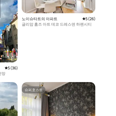
노이슈타트의 아파트
평점 5점(5점 만점),
5 (26)
글리암 홈즈 아트 데코 드레스덴 하펜시티
평점 5점(5점 만점), 후기 36개
5 (36)
전망
슈퍼호스트
슈퍼호스트