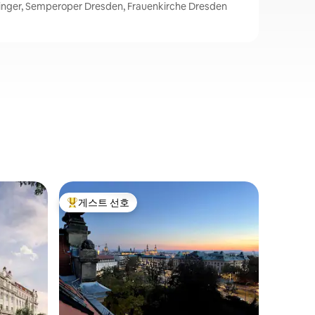
, Semperoper Dresden, Frauenkirche Dresden
드레스덴
게스트 선호
게스트 
상위 게스트 선호
게스트 
드레스덴 
포함
안녕하세요
로운 휴가
실 2개,
세련되고 
역사적으로
있습니다.
나 저녁 