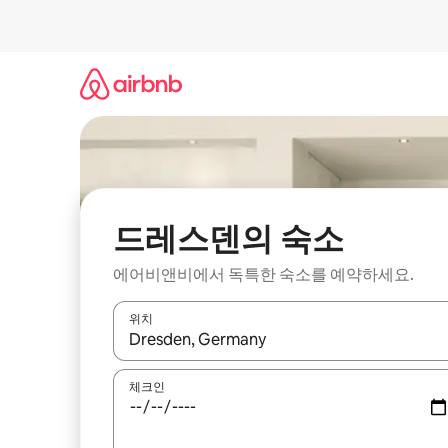
콘
텐
츠
로
바
로
가
기
드레스덴의 숙소
에어비앤비에서 독특한 숙소를 예약하세요.
위치
결과가 나오면 위·아래 화살표 키를 사용하거나 터치
체크인