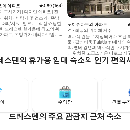
트의 아파트
평점 4.89점(5점 만점), 후기 164개
4.89 (164)
 구시가지 | 디자인 아파트 | 전
후기 189개
 위치 · 세탁기 및 건조기 · 주방
 DSL/샤워 · 발코니 . 직접 쇼핑할
노이슈타트의 아파트
최고의 위
P1 - 최상의 위치에 거주
 아파트, 츠빙거가 내려다보입니
역사적 건물로 지정되어 개조된 
 박스 스프링 침대와 시설이 잘 갖
물 - 팔라티움(Palatium)에서의
이 있는 세련된 디자인의 아파트
박. 엘베 강변과 역사적인 구시가지 맞은편
 수 있습니다! 프라우엔키르헤, 프
에 위치한 고급스러운 바로크 지
라세, 쇼핑 알트마르크트까지 도
레스덴의 휴가용 임대 숙소의 인기 편의
이츠 플라츠에 위치한 매우 넓고
거리에 있는 최고의 위치! 깨끗하
운 갤러리 아파트입니다. 이 아파트는 두 개
 동네입니다. 동네에는 학생과 가
의 별도 침실 공간을 갖추고 있어 
 있습니다.
명으로 구성된 그룹에게 이상적입
화적으로나 건축적으로 독특한 
활기찬 외부 신시가지 지역까지 
동할 수 있습니다.
이
수영장
건물 부지
드레스덴의 주요 관광지 근처 숙소