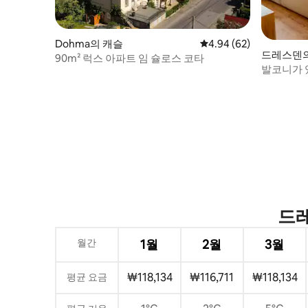
Dohma의 캐슬
평점 4.94점(5점 만점),
4.94 (62)
드레스덴
90m² 럭스 아파트 임 슐로스 코타
발코니가 
위치
드레
월간
1월
2월
3월
₩118,134
₩116,711
₩118,134
평균 요금