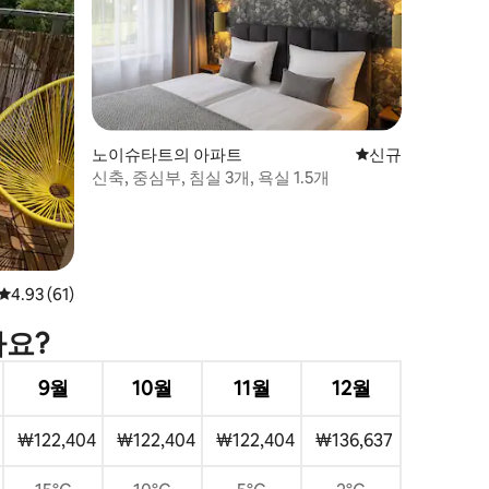
노이슈타트의 아파트
신규 숙소
신규
신축, 중심부, 침실 3개, 욕실 1.5개
평점 4.93점(5점 만점), 후기 61개
4.93 (61)
가요?
9월
10월
11월
12월
₩122,404
₩122,404
₩122,404
₩136,637