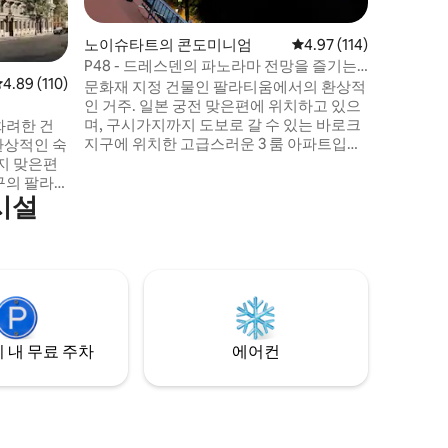
조에서 
잊지 못할
노이슈타트의 콘도미니엄
평점 4.97점(5점 만점), 
4.97 (114)
을 현장에
P48 - 드레스덴의 파노라마 전망을 즐기는
평점 4.89점(5점 만점), 후기 110개
4.89 (110)
거주
문화재 지정 건물인 팔라티움에서의 환상적
인 거주. 일본 궁전 맞은편에 위치하고 있으
며, 구시가지까지 도보로 갈 수 있는 바로크
화려한 건
지구에 위치한 고급스러운 3 룸 아파트입니
 환상적인 숙
다. 건축학적으로 독특한 구시가지의 문화
적 매력을 느끼고 싶으신가요, 아니면 외부
구의 팔라
시설
신시가지의 활기찬 유행 지구를 방문하고
 고급스러
싶으신가요. 햇살이 잘 드는 파티오에서 오
후에 휴식을 취하고, 저녁에는 드레스덴의
가족 및 4
전망을 감상하며 아늑한 시간을 보내세요.
니다. 문
구시가지와
도보로 이
 내 무료 주차
에어컨