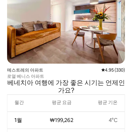
메스트레의 아파트
평점 4.95점(5점
4.95 (330)
로열 베니스 아파트
베네치아 여행에 가장 좋은 시기는 언제인
가요?
월간
평균 요금
평균 기온
1월
₩199,262
4°C