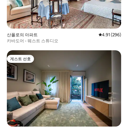
산폴로의 아파트
평점 4.91점(5점
4.91 (296)
카바도어 - 웨스트 스튜디오
게스트 선호
게스트 선호