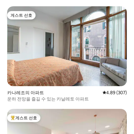
게스트 선호
게스트 선호
카나레조의 아파트
평점 4.89점(5점
4.89 (307)
운하 전망을 즐길 수 있는 카날레토 아파트
게스트 선호
상위 게스트 선호