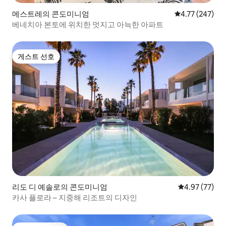
메스트레의 콘도미니엄
평점 4.77점(5점
4.77 (247)
베네치아 본토에 위치한 멋지고 아늑한 아파트
게스트 선호
게스트 선호
리도 디 예솔로의 콘도미니엄
평점 4.97점(5
4.97 (77)
카사 플로라 – 지중해 리조트의 디자인