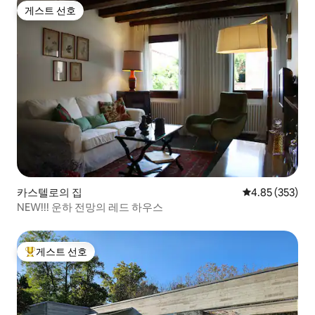
게스트 선호
게스트 선호
카스텔로의 집
평점 4.85점(5점
4.85 (353)
NEW!!! 운하 전망의 레드 하우스
게스트 선호
상위 게스트 선호