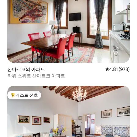
산마르코의 아파트
평점 4.81점(5점
4.81 (978)
타워 스위트 산마르코 아파트
게스트 선호
상위 게스트 선호