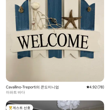
Cavallino-Treporti의 콘도미니엄
평점 4.92점(5
4.92 (78)
아파트 바다
게스트 선호
상위 게스트 선호