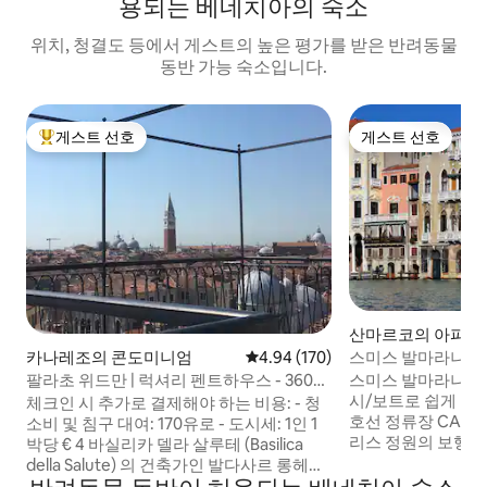
용되는 베네치아의 숙소
위치, 청결도 등에서 게스트의 높은 평가를 받은 반려동물
동반 가능 숙소입니다.
게스트 선호
게스트 선호
상위 게스트 선호
게스트 선호
산마르코의 아파트
스미스 발마라나 
카나레조의 콘도미니엄
평점 4.94점(5점 만점), 후기 170
4.94 (170)
스미스 발마라나 
팔라초 위드만 | 럭셔리 펜트하우스 - 360도
시/보트로 쉽게 이동
루프톱
체크인 시 추가로 결제해야 하는 비용: - 청
호선 정류장 CA D
소비 및 침구 대여: 170유로 - 도시세: 1인 1
리스 정원의 보행자
박당 € 4 바실리카 델라 살루테 (Basilica
니다. (무료와이파이) 체크인 16.00 ~ 20.00
della Salute) 의 건축가인 발다사르 롱헤나
무료 20.00 ~ 22.
(Baldassarre Longhena) 의 첫 번째 작품