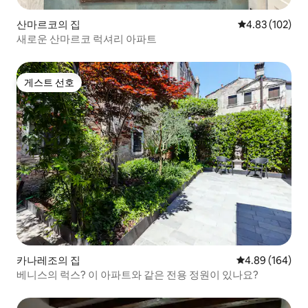
산마르코의 집
평점 4.83점(5점
4.83 (102)
새로운 산마르코 럭셔리 아파트
게스트 선호
게스트 선호
카나레조의 집
평점 4.89점(5점
4.89 (164)
베니스의 럭스? 이 아파트와 같은 전용 정원이 있나요?