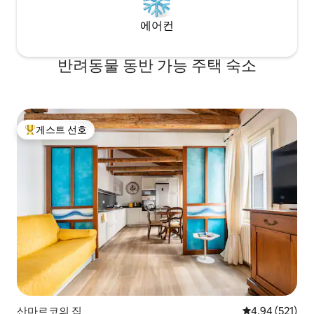
에어컨
반려동물 동반 가능 주택 숙소
게스트 선호
상위 게스트 선호
산마르코의 집
평점 4.94점(5점
4.94 (521)