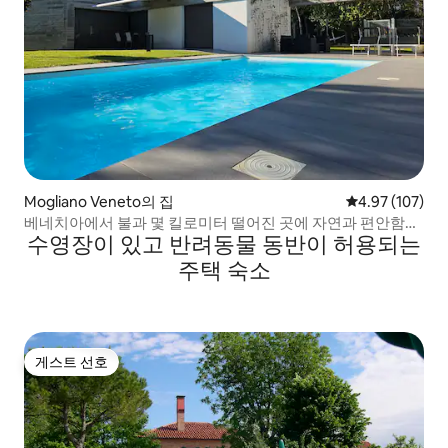
Mogliano Veneto의 집
평점 4.97점(5점
4.97 (107)
베네치아에서 불과 몇 킬로미터 떨어진 곳에 자연과 편안함이
수영장이 있고 반려동물 동반이 허용되는
있는 곳
주택 숙소
게스트 선호
게스트 선호