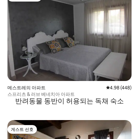
메스트레의 아파트
평점 4.98점(5점
4.98 (448)
스프리츠 & 러브 베네치아 아파트
반려동물 동반이 허용되는 독채 숙소
게스트 선호
게스트 선호