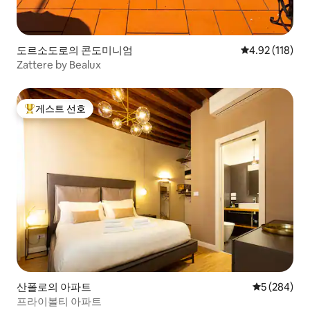
도르소도로의 콘도미니엄
평점 4.92점(5
4.92 (118)
Zattere by Bealux
게스트 선호
상위 게스트 선호
산폴로의 아파트
평점 5점(5점
5 (284)
프라이볼티 아파트