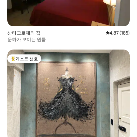
산타크로체의 집
평점 4.87점(5점
4.87 (185)
운하가 보이는 원룸
게스트 선호
상위 게스트 선호