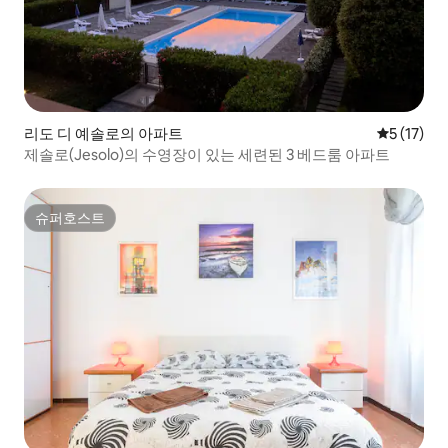
리도 디 예솔로의 아파트
평점 5점(5
5 (17)
제솔로(Jesolo)의 수영장이 있는 세련된 3 베드룸 아파트
슈퍼호스트
슈퍼호스트