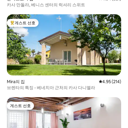
카사 만돌라, 베니스 센터의 럭셔리 스위트
게스트 선호
상위 게스트 선호
Mira의 집
평점 4.95점(5점
4.95 (214)
브렌타의 특징 - 베네치아 근처의 카사 다니엘라
게스트 선호
게스트 선호