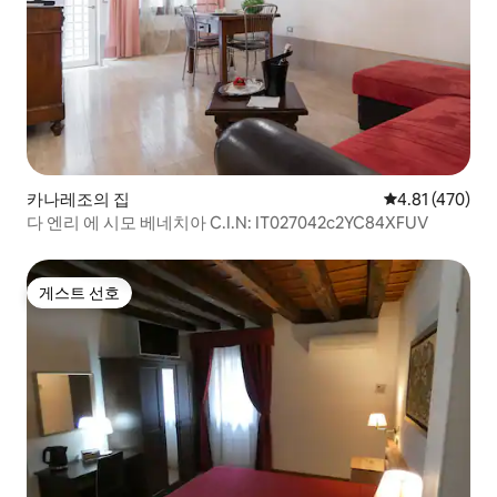
카나레조의 집
평점 4.81점(5
4.81 (470)
다 엔리 에 시모 베네치아 C.I.N: IT027042c2YC84XFUV
게스트 선호
게스트 선호