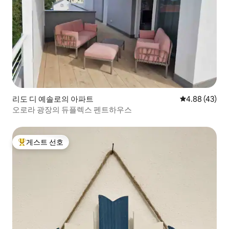
리도 디 예솔로의 아파트
평점 4.88점(5
4.88 (43)
오로라 광장의 듀플렉스 펜트하우스
게스트 선호
상위 게스트 선호