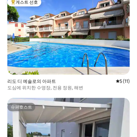
게스트 선호
상위 게스트 선호
리도 디 예솔로의 아파트
평점 5점(5
5 (11)
도심에 위치한 수영장, 전용 정원, 해변
슈퍼호스트
슈퍼호스트