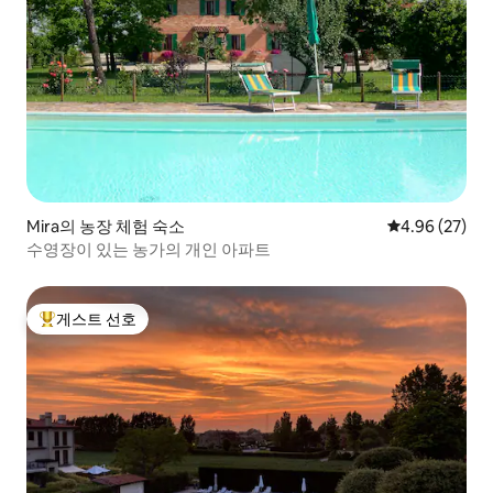
Mira의 농장 체험 숙소
평점 4.96점(5
4.96 (27)
수영장이 있는 농가의 개인 아파트
게스트 선호
상위 게스트 선호