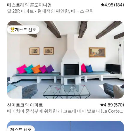
메스트레의 콘도미니엄
평점 4.95점(5점
4.95 (184)
달 2BR 아파트 • 현대적인 편안함, 베니스 근처
게스트 선호
상위 게스트 선호
산마르코의 아파트
평점 4.89점(5점
4.89 (570)
베네치아 중심부에 위치한 라 코르테 데이 발로니 (La Corte
Dei Baloni).
게스트 선호