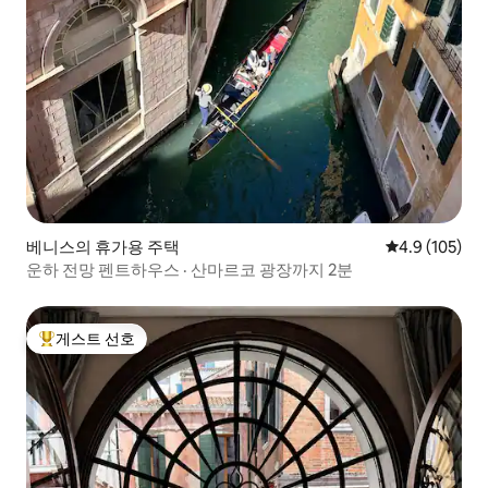
베니스의 휴가용 주택
평점 4.9점(5점
4.9 (105)
운하 전망 펜트하우스 · 산마르코 광장까지 2분
게스트 선호
상위 게스트 선호