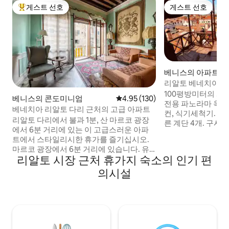
게스트 선호
게스트 선호
상위 게스트 선호
게스트 선호
베니스의 아파트
리알토 베네치아 센
파트
100평방미터의 개
베니스의 콘도미니엄
평점 4.95점(5점 만점), 후기 130
4.95 (130)
전용 파노라마 옥상
베네치아 리알토 다리 근처의 고급 아파트
컨, 식기세척기. 5
리알토 다리에서 불과 1분, 산 마르코 광장
른 계단 4개. 구시
에서 6분 거리에 있는 이 고급스러운 아파
산마르코 광장 사이.
트에서 스타일리시한 휴가를 즐기십시오.
파 베드 1개. 체크
마르코 광장에서 6분 거리에 있습니다. 유
후 8시까지입니다. 
리알토 시장 근처 휴가지 숙소의 인기 편
서 깊은 건물에 위치하고 있으며 물가에 위
리 체크인(가능하면 
치하고 있어 택시를 이용하면 매우 편리합
의시설
부터 늦은 체크인 1
니다. 베네치아의 모든 지역에 신속하게 도
한지 문의해 주세요
착할 수 있는 이상적인 위치입니다. 멋과 개
가 결제로 30~50
성을 담은 고급 가구로 꾸며져 있습니다. 창
(현금 납부세)
문 아래에서 곤돌라가 지나가는 것을 좋아
하실 것입니다! 베네치아에서 정말 드문 것:
엘리베이터가 있습니다! 모든 방에 TV와 에