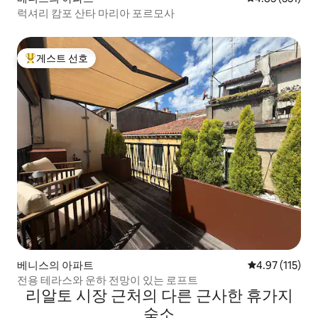
럭셔리 캄포 산타 마리아 포르모사
게스트 선호
상위 게스트 선호
베니스의 아파트
평점 4.97점(5
4.97 (115)
전용 테라스와 운하 전망이 있는 로프트
리알토 시장 근처의 다른 근사한 휴가지
숙소