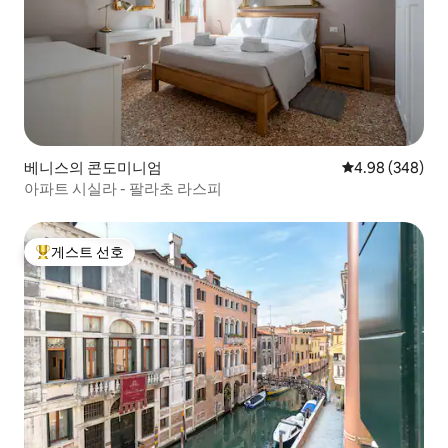
베니스의 콘도미니엄
평점 4.98점(5점
4.98 (348)
아파트 시실라 - 팔라초 라스피
게스트 선호
상위 게스트 선호