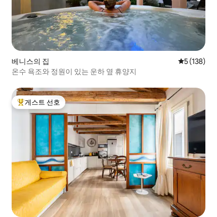
베니스의 집
평점 5점(5점
5 (138)
온수 욕조와 정원이 있는 운하 옆 휴양지
게스트 선호
상위 게스트 선호