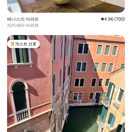
베니스의 아파트
평점 4.96점(5점
4.96 (700)
라카세타 아파트
게스트 선호
상위 게스트 선호