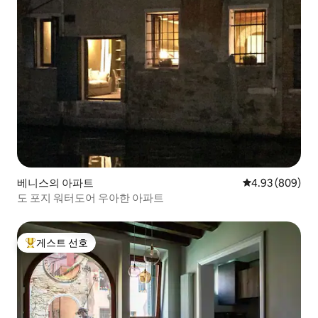
베니스의 아파트
평점 4.93점(5점
4.93 (809)
도 포지 워터도어 우아한 아파트
게스트 선호
상위 게스트 선호