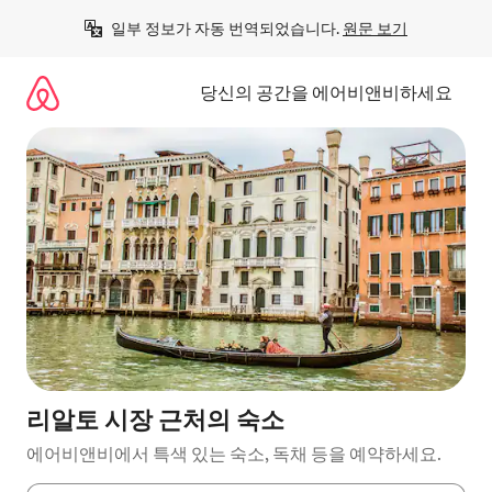
콘
일부 정보가 자동 번역되었습니다. 
원문 보기
텐
츠
로
당신의 공간을 에어비앤비하세요
바
로
가
기
리알토 시장 근처의 숙소
에어비앤비에서 특색 있는 숙소, 독채 등을 예약하세요.