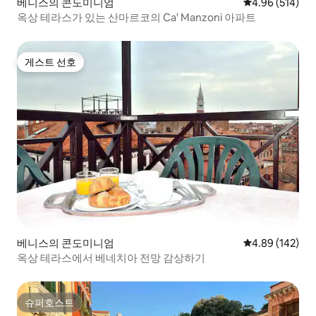
베니스의 콘도미니엄
평점 4.96점(5점
4.96 (514)
옥상 테라스가 있는 산마르코의 Ca' Manzoni 아파트
게스트 선호
게스트 선호
베니스의 콘도미니엄
평점 4.89점(5점
4.89 (142)
옥상 테라스에서 베네치아 전망 감상하기
슈퍼호스트
슈퍼호스트