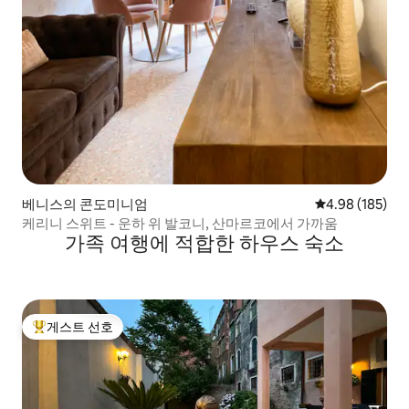
베니스의 콘도미니엄
평점 4.98점(5점
4.98 (185)
케리니 스위트 - 운하 위 발코니, 산마르코에서 가까움
가족 여행에 적합한 하우스 숙소
게스트 선호
상위 게스트 선호