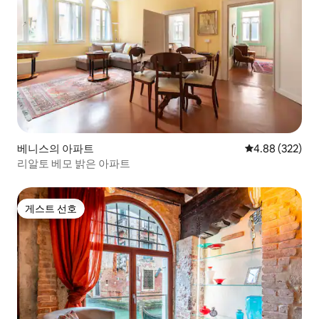
베니스의 아파트
평점 4.88점(5점
4.88 (322)
리알토 베모 밝은 아파트
게스트 선호
게스트 선호