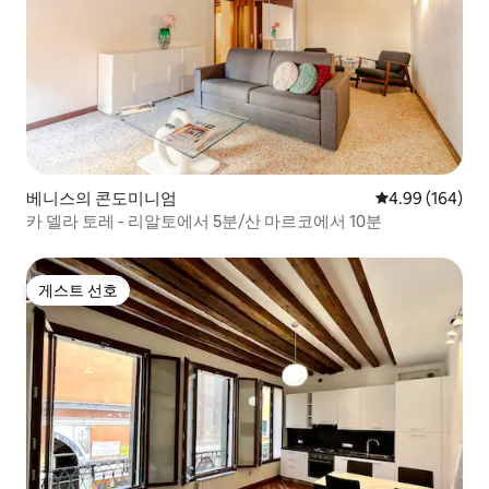
베니스의 콘도미니엄
평점 4.99점(5점
4.99 (164)
카 델라 토레 - 리알토에서 5분/산 마르코에서 10분
게스트 선호
게스트 선호