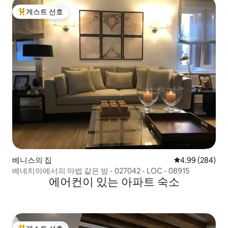
게스트 선호
상위 게스트 선호
베니스의 집
평점 4.99점(5점
4.99 (284)
베네치아에서의 마법 같은 밤 - 027042 - LOC - 08915
에어컨이 있는 아파트 숙소