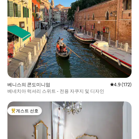
베니스의 콘도미니엄
평점 4.9점(5점
4.9 (172)
베네치아 럭셔리 스위트 - 전용 자쿠지 및 디자인
게스트 선호
상위 게스트 선호