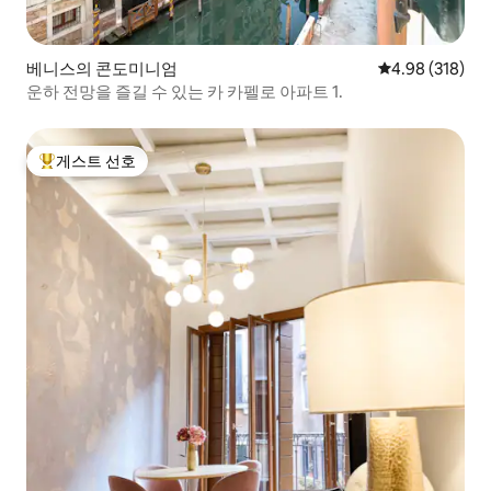
베니스의 콘도미니엄
평점 4.98점(5점
4.98 (318)
운하 전망을 즐길 수 있는 카 카펠로 아파트 1.
게스트 선호
상위 게스트 선호