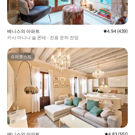
베니스의 아파트
평점 4.94점(5점
4.94 (439)
카사 마니나 술 폰테 - 전용 운하 전망
슈퍼호스트
슈퍼호스트
베니스의 아파트
평점 4.83점(5
4.83 (551)