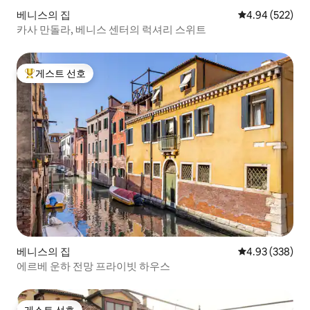
베니스의 집
평점 4.94점(5점
4.94 (522)
카사 만돌라, 베니스 센터의 럭셔리 스위트
게스트 선호
상위 게스트 선호
베니스의 집
평점 4.93점(5점
4.93 (338)
에르베 운하 전망 프라이빗 하우스