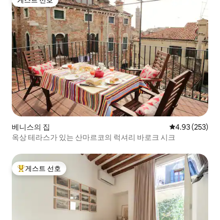
게스트 선호
게스트 선호
베니스의 집
평점 4.93점(5점
4.93 (253)
옥상 테라스가 있는 산마르코의 럭셔리 바로크 시크
게스트 선호
상위 게스트 선호