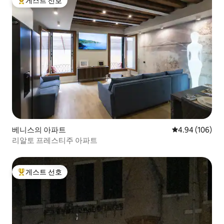
게스트 선호
상위 게스트 선호
베니스의 아파트
평점 4.94점(5점
4.94 (106)
리알토 프레스티주 아파트
게스트 선호
상위 게스트 선호