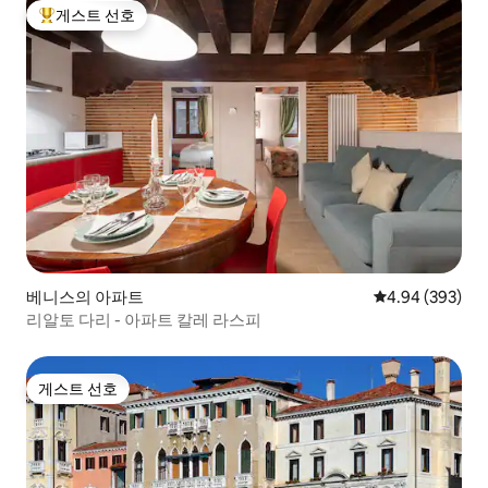
게스트 선호
상위 게스트 선호
베니스의 아파트
평점 4.94점(5점
4.94 (393)
리알토 다리 - 아파트 칼레 라스피
게스트 선호
게스트 선호