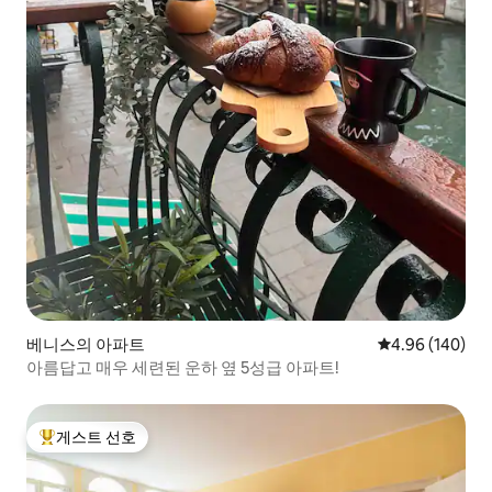
베니스의 아파트
평점 4.96점(5점
4.96 (140)
아름답고 매우 세련된 운하 옆 5성급 아파트!
게스트 선호
상위 게스트 선호