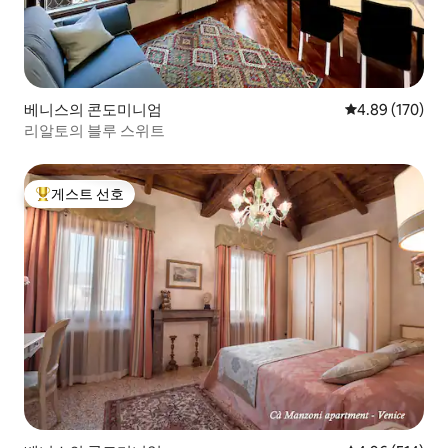
베니스의 콘도미니엄
평점 4.89점(5점
4.89 (170)
리알토의 블루 스위트
게스트 선호
상위 게스트 선호