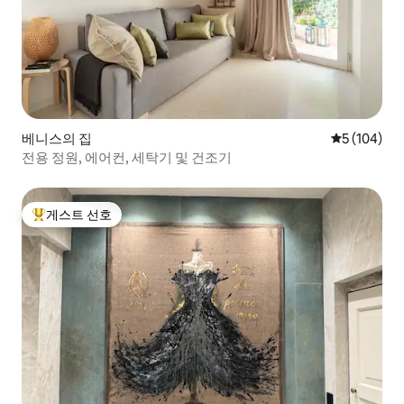
베니스의 집
평점 5점(5점
5 (104)
전용 정원, 에어컨, 세탁기 및 건조기
게스트 선호
상위 게스트 선호