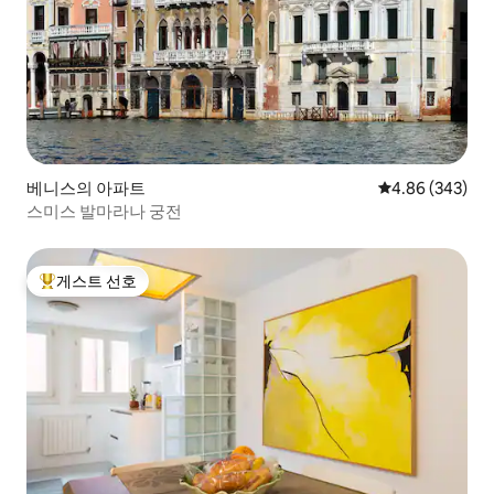
베니스의 아파트
평점 4.86점(5점
4.86 (343)
스미스 발마라나 궁전
게스트 선호
상위 게스트 선호