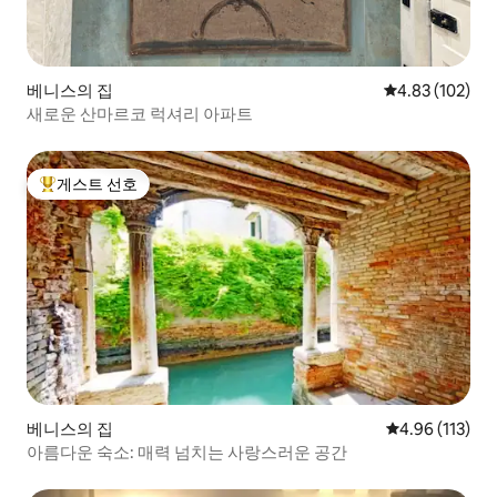
베니스의 집
평점 4.83점(5점
4.83 (102)
새로운 산마르코 럭셔리 아파트
게스트 선호
상위 게스트 선호
베니스의 집
평점 4.96점(5
4.96 (113)
아름다운 숙소: 매력 넘치는 사랑스러운 공간