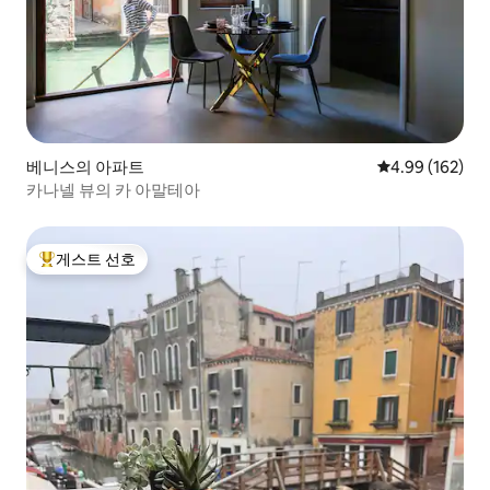
베니스의 아파트
평점 4.99점(5점
4.99 (162)
카나넬 뷰의 카 아말테아
게스트 선호
상위 게스트 선호