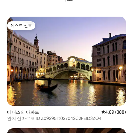
게스트 선호
게스트 선호
베니스의 아파트
평점 4.89점(5점
4.89 (388)
안지 산마르코 ID Z09295 It027042C2FEID3ZQ4