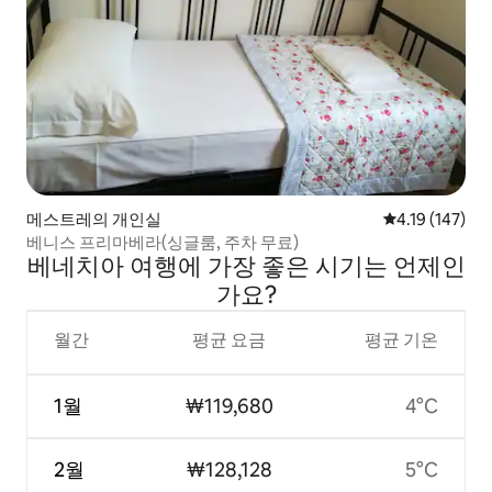
메스트레의 개인실
평점 4.19점(5
4.19 (147)
베니스 프리마베라(싱글룸, 주차 무료)
베네치아 여행에 가장 좋은 시기는 언제인
가요?
월간
평균 요금
평균 기온
1월
₩119,680
4°C
2월
₩128,128
5°C