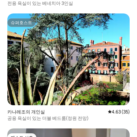
전용 욕실이 있는 베네치아 3인실
슈퍼호스트
슈퍼호스트
카나레조의 개인실
평점 4.63점(5
4.63 (35)
공용 욕실이 있는 더블 베드룸(정원 전망)