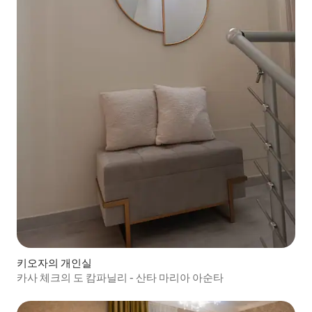
키오자의 개인실
카사 체크의 도 캄파닐리 - 산타 마리아 아순타