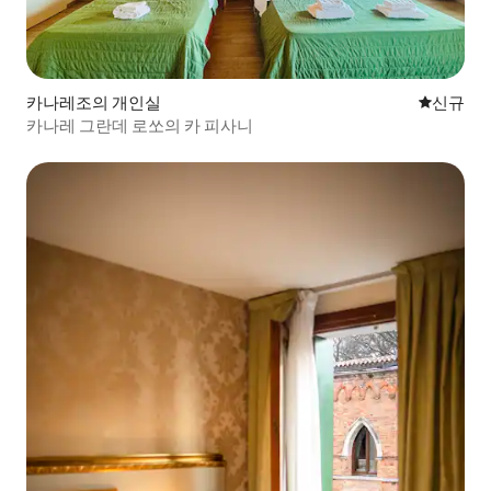
카나레조의 개인실
신규 숙소
신규
카나레 그란데 로쏘의 카 피사니