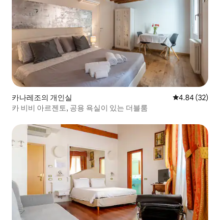
카나레조의 개인실
평점 4.84점(5
4.84 (32)
카 비비 아르젠토, 공용 욕실이 있는 더블룸