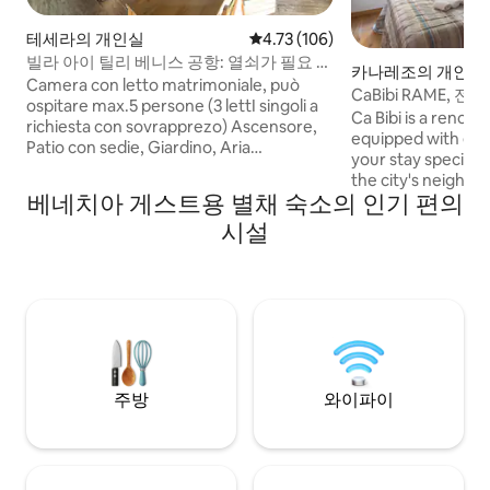
테세라의 개인실
평점 4.73점(5점 만점), 후기 106
4.73 (106)
빌라 아이 틸리 베니스 공항: 열쇠가 필요 없
카나레조의 개인실
는 셀프 체크인
Camera con letto matrimoniale, può
CaBibi RAME, 
ospitare max.5 persone (3 lettI singoli a
Ca Bibi is a renov
richiesta con sovrapprezo) Ascensore,
equipped with ev
Patio con sedie, Giardino, Aria
your stay special. Located in Cannaregio,
condizionata,TV Led ,WIFI, Parcheggio
the city's neighb
Auto-Parcheggio Biciclette coperto
베네치아 게스트용 별채 숙소의 인기 편의
bars and restaura
NON INCLUSO NEL PREZZO Tassa di
with supermarkets
시설
soggiorno A RICHIESTA A PAGAMENTO -
services. Just ste
Richiesta letti separati: letto singolo
stop (public boat),
aggiunto - Culla - Set di piatti e posate -
the entire city. The room has a private
Lavatrice -Asciugatrice - Asse e ferro da
bathroom with sho
stiro - BARBECUE - Trasporto da/per
conditioning, Wi-F
l'aeroporto
need for a peacef
holiday.
주방
와이파이