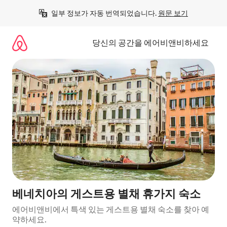
콘
일부 정보가 자동 번역되었습니다. 
원문 보기
텐
츠
로
당신의 공간을 에어비앤비하세요
바
로
가
기
베네치아의 게스트용 별채 휴가지 숙소
에어비앤비에서 특색 있는 게스트용 별채 숙소를 찾아 예
약하세요.