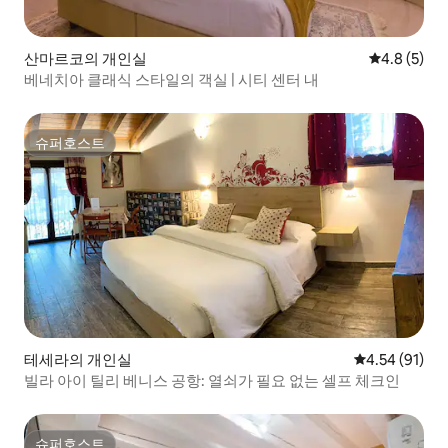
산마르코의 개인실
평점 4.8점(
4.8 (5)
베네치아 클래식 스타일의 객실 | 시티 센터 내
슈퍼호스트
슈퍼호스트
테세라의 개인실
평점 4.54점(5
4.54 (91)
빌라 아이 틸리 베니스 공항: 열쇠가 필요 없는 셀프 체크인
슈퍼호스트