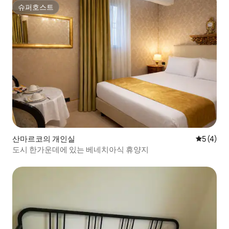
슈퍼호스트
슈퍼호스트
산마르코의 개인실
평점 5점(
5 (4)
도시 한가운데에 있는 베네치아식 휴양지