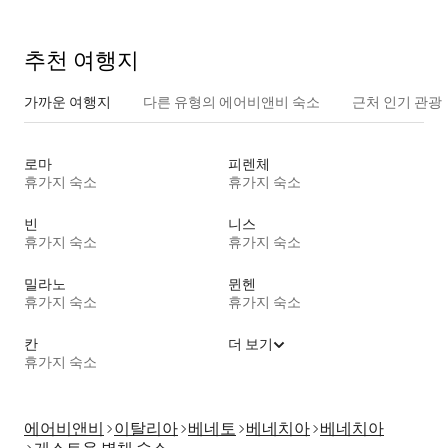
추천 여행지
가까운 여행지
다른 유형의 에어비앤비 숙소
근처 인기 관광
로마
피렌체
휴가지 숙소
휴가지 숙소
빈
니스
휴가지 숙소
휴가지 숙소
밀라노
뮌헨
휴가지 숙소
휴가지 숙소
칸
더 보기
휴가지 숙소
에어비앤비
이탈리아
베네토
베네치아
베네치아