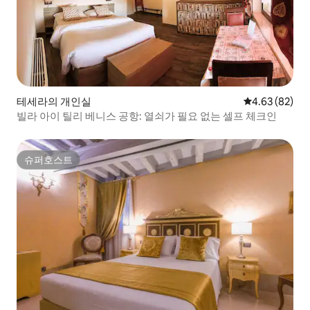
테세라의 개인실
평점 4.63점(5
4.63 (82)
빌라 아이 틸리 베니스 공항: 열쇠가 필요 없는 셀프 체크인
슈퍼호스트
슈퍼호스트