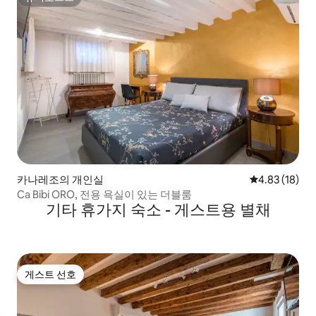
슈퍼호스트
카나레조의 개인실
평점 4.83점(5
4.83 (18)
Ca Bibi ORO, 전용 욕실이 있는 더블룸
기타 휴가지 숙소 - 게스트용 별채
게스트 선호
게스트 선호