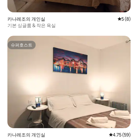
카나레조의 개인실
평점 5점(
5 (8)
기본 싱글룸 & 작은 욕실
슈퍼호스트
슈퍼호스트
카나레조의 개인실
평점 4.75점(5
4.75 (59)