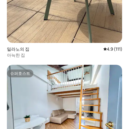
밀라노의 집
평점 4.9점(5
4.9 (111)
아늑한 집
슈퍼호스트
슈퍼호스트