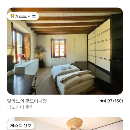
게스트 선호
상위 게스트 선호
밀라노의 콘도미니엄
평점 4.97점(5점
4.97 (160)
파노라마 운하
게스트 선호
게스트 선호