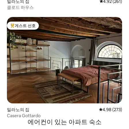
밀라노의 집
평점 4.92점(5점
4.92 (261)
클로드 하우스
게스트 선호
상위 게스트 선호
밀라노의 집
평점 4.98점(5점
4.98 (273)
Casera Gottardo
에어컨이 있는 아파트 숙소