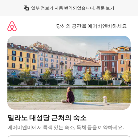
콘
일부 정보가 자동 번역되었습니다. 
원문 보기
텐
츠
로
당신의 공간을 에어비앤비하세요
바
로
가
기
밀라노 대성당 근처의 숙소
에어비앤비에서 특색 있는 숙소, 독채 등을 예약하세요.