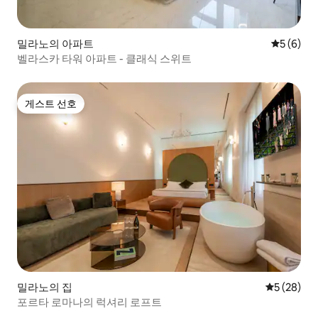
밀라노의 아파트
평점 5점(
5 (6)
벨라스카 타워 아파트 - 클래식 스위트
게스트 선호
게스트 선호
밀라노의 집
평점 5점(5
5 (28)
포르타 로마나의 럭셔리 로프트