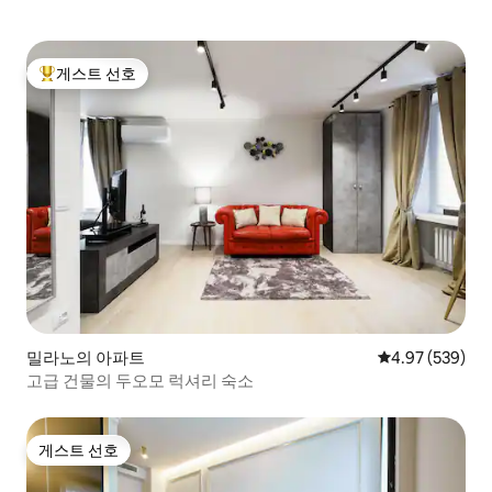
게스트 선호
상위 게스트 선호
밀라노의 아파트
평점 4.97점(5점
4.97 (539)
고급 건물의 두오모 럭셔리 숙소
게스트 선호
게스트 선호