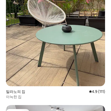
밀라노의 집
평점 4.9점(5
4.9 (111)
아늑한 집