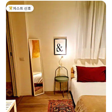
게스트 선호
상위 게스트 선호