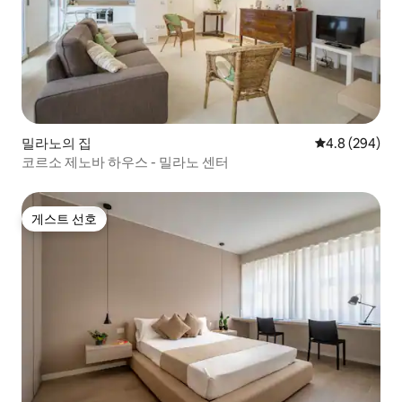
밀라노의 집
평점 4.8점(5점
4.8 (294)
코르소 제노바 하우스 - 밀라노 센터
게스트 선호
게스트 선호