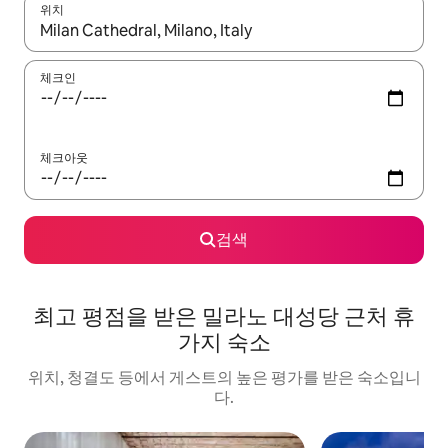
위치
결과가 나오면 위·아래 화살표 키를 사용하거나 터치 또는 스와이프
체크인
체크아웃
검색
최고 평점을 받은 밀라노 대성당 근처 휴
가지 숙소
위치, 청결도 등에서 게스트의 높은 평가를 받은 숙소입니
다.