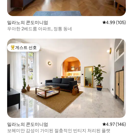
밀라노의 콘도미니엄
평점 4.99점(5점
4.99 (105)
우아한 2베드룸 아파트, 정통 동네
게스트 선호
상위 게스트 선호
밀라노의 콘도미니엄
평점 4.97점(5점
4.97 (146)
보헤미안 감성이 가미된 절충적인 빈티지 처리된 플랫