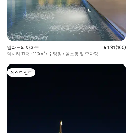
밀라노의 아파트
평점 4.91점(5
4.91 (160)
럭셔리 11층 • 110m² • 수영장 • 헬스장 및 주차장
게스트 선호
게스트 선호