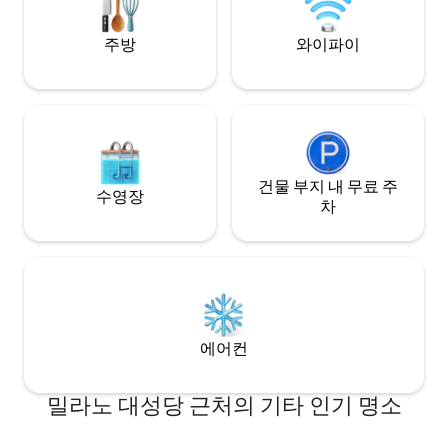
mai vissuta!
주방
와이파이
건물 부지 내 무료 주
수영장
차
에어컨
밀라노 대성당 근처의 기타 인기 명소