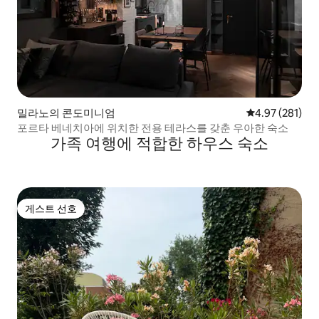
밀라노의 콘도미니엄
평점 4.97점(5점
4.97 (281)
포르타 베네치아에 위치한 전용 테라스를 갖춘 우아한 숙소
가족 여행에 적합한 하우스 숙소
게스트 선호
게스트 선호