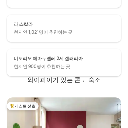
라 스칼라
현지인 1,021명이 추천하는 곳
비토리오 에마누엘레 2세 갤러리아
현지인 900명이 추천하는 곳
와이파이가 있는 콘도 숙소
게스트 선호
상위 게스트 선호