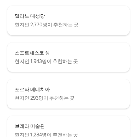
밀라노 대성당
현지인 2,770명이 추천하는 곳
스포르체스코 성
현지인 1,943명이 추천하는 곳
포르타 베네치아
현지인 293명이 추천하는 곳
브레라 미술관
현지인 1,284명이 추천하는 곳