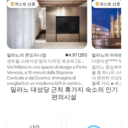
게스트 선호
게스트 선호
상위 게스트 선호
상위 게스트 선호
밀라노의 콘도미니엄
평점 4.97점(5점 만점), 후기 251
4.97 (251)
밀라노의 아파트
센트럴 스테이션 옆의 디자인 로프트 [포르
다운타운***** 두
타 베네치아]
리얼 살균
Vivi Milano in uno spazio di design a Porta
밀라노 중심부에 위
Venezia, a 10 minuti dalla Stazione
물 중 하나의 스타
Centrale e dal Duomo: immagina di
서 완전히 리모델링
svegliarti in un moderno loft in centro
블록 거리 ▰ 최고
밀라노 대성당 근처 휴가지 숙소의 인기
città, vicino a caffè storici, ristoranti
춤형 가구. 성인 최대 
tradizionali e boutique di alta moda a
개 엘리베이터 ▰ 컨시어지 24시간 지원 및
편의시설
pochi passi. Un rifugio silenzioso ed
도움 초고속 1Gb ▰ ▰ 와이파이 유연한 체
elegante ti attende per un soggiorno
크인 ▰ 및 체크아웃 짐 보관 아래층에 지
indimenticabile. Ideale per chi cerca
철 ▰ 2호선: M1Duomo / M3
comfort, stile e una posizione strategica
Duomo/Missori
per vivere la città come un vero
접 연결 - 고급/
milanese… Goditi Milano come non l'hai
아래층