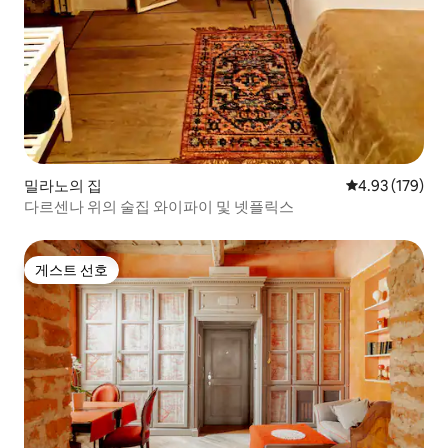
밀라노의 집
평점 4.93점(5점
4.93 (179)
다르센나 위의 술집 와이파이 및 넷플릭스
게스트 선호
게스트 선호