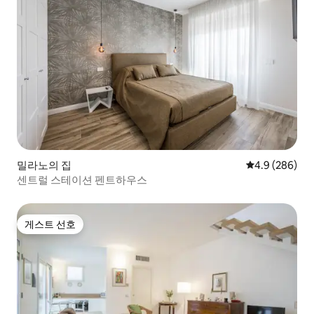
밀라노의 집
평점 4.9점(5점
4.9 (286)
센트럴 스테이션 펜트하우스
게스트 선호
게스트 선호