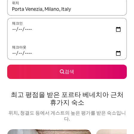
위치
결과가 나오면 위·아래 화살표 키를 사용하거나 터치 또는 스와이프
체크인
체크아웃
검색
최고 평점을 받은 포르타 베네치아 근처
휴가지 숙소
위치, 청결도 등에서 게스트의 높은 평가를 받은 숙소입니
다.