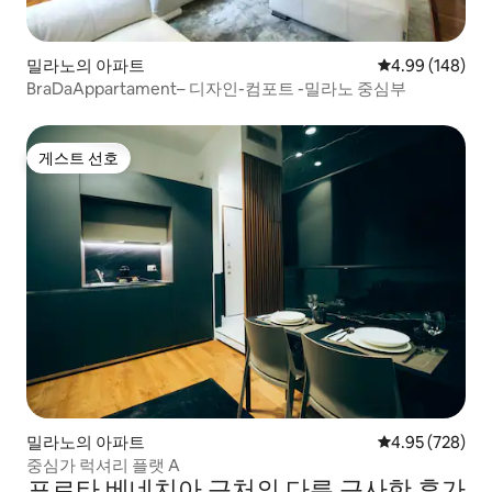
밀라노의 아파트
평점 4.99점(5점
4.99 (148)
BraDaAppartament– 디자인-컴포트 -밀라노 중심부
게스트 선호
게스트 선호
밀라노의 아파트
평점 4.95점(5점
4.95 (728)
중심가 럭셔리 플랫 A
포르타 베네치아 근처의 다른 근사한 휴가