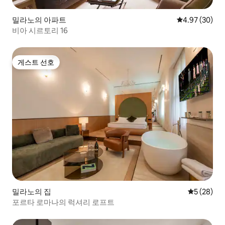
밀라노의 아파트
평점 4.97점(5
4.97 (30)
비아 시르토리 16
게스트 선호
게스트 선호
밀라노의 집
평점 5점(5
5 (28)
포르타 로마나의 럭셔리 로프트