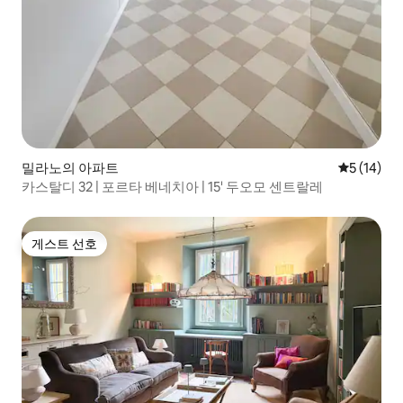
밀라노의 아파트
평점 5점(5
5 (14)
카스탈디 32 | 포르타 베네치아 | 15' 두오모 센트랄레
게스트 선호
게스트 선호