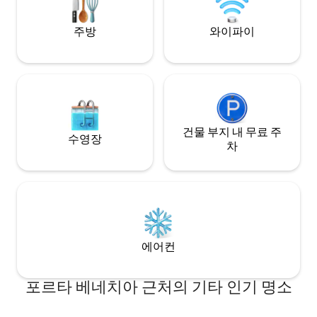
mai vissuta!
주방
와이파이
건물 부지 내 무료 주
수영장
차
에어컨
포르타 베네치아 근처의 기타 인기 명소