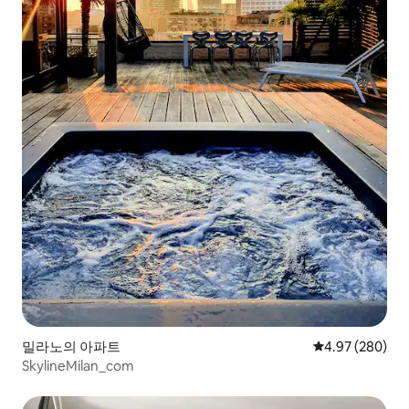
밀라노의 아파트
평점 4.97점(5점
4.97 (280)
SkylineMilan_com