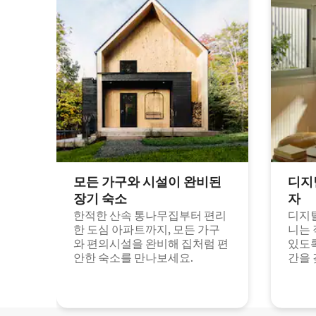
모든 가구와 시설이 완비된
디지
장기 숙소
자
한적한 산속 통나무집부터 편리
디지털
한 도심 아파트까지, 모든 가구
니는 
와 편의시설을 완비해 집처럼 편
있도록
안한 숙소를 만나보세요.
간을 