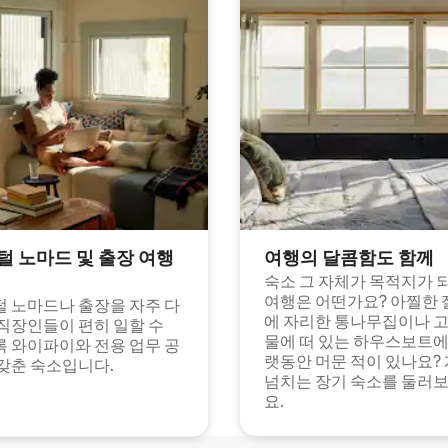
털 노마드 및 출장 여행
여행의 달콤함도 함께
숙소 그 자체가 목적지가 
여행은 어떤가요? 아찔한 
 노마드나 출장을 자주 다
에 자리한 통나무집이나 
직장인들이 편히 일할 수
물에 떠 있는 하우스보트에
 와이파이와 전용 업무 공
랫동안 머문 적이 있나요?
갖춘 숙소입니다.
넘치는 장기 숙소를 둘러
요.