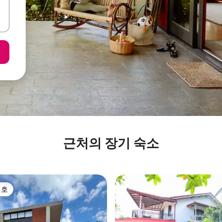
근처의 장기 숙소
선호
선호