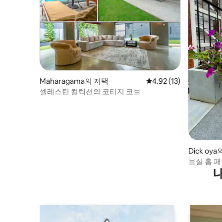
Maharagama의 저택
평점 4.92점(5점 만점),
4.92 (13)
셀레스틴 컬렉션의 코티지 코브
Dick oy
보실 홈 
트 휴양지