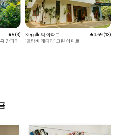
평점 5점(5점 만점), 후기 3개
5 (3)
Kegalle의 아파트
평점 4.69점(5점 만점),
4.69 (13)
 홈 감파하
'콜람바 게다라' 그린 아파트
금