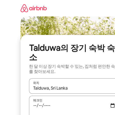
콘
텐
츠
로
바
로
가
기
Talduwa의 장기 숙박 숙
소
한 달 이상 장기 숙박할 수 있는, 집처럼 편안한 
를 찾아보세요.
위치
결과가 나오면 위·아래 화살표 키를 사용하거나 터치
체크인