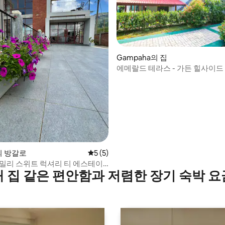
Gampaha의 집
에메랄드 테라스 - 가든 힐사이드
 후기 13개
a의 방갈로
평점 5점(5점 만점), 후기 5개
5 (5)
패밀리 스위트 럭셔리 티 에스테이
내 집 같은 편안함과 저렴한 장기 숙박 요