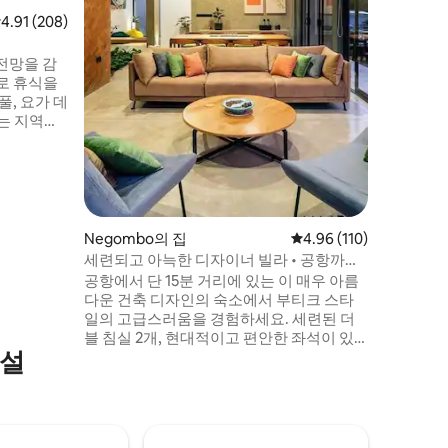
보 숙소를 약속합니다
점 4.91점(5점 만점), 후기 208개
4.91 (208)
A, B, C 주차장 
유닛 C 4층: 로프트 옥상: 수영장, 마이크로
전망을 감
헬스장, 
로 휴식을
풀, 요가 데
는 지역에
 인터넷,
원격 근무를
20분 콜
Negombo의 집
평점 4.96점(5점 만점), 
4.96 (110)
세련되고 아늑한 디자이너 빌라 • 공항까지
15분
공항에서 단 15분 거리에 있는 이 매우 아름
다운 건축 디자인의 숙소에서 부티크 스타
일의 고급스러움을 경험하세요. 세련된 더
블 침실 2개, 현대적이고 편안한 좌석이 있
시설
는 우아한 거실 공간, 식사 공간, 주방, 현대
적인 욕실, 평화로운 정원을 즐기세요. 조용
한 지역에 있지만 네곰보 마을, 해변, 레스토
랑, 쇼핑까지 5분 거리입니다. 와이파이와
에어컨이 갖춰진 이 넓은 숙소는 편안함, 사