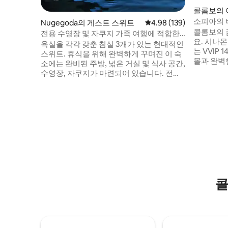
콜롬보의 
소피아의 
Nugegoda의 게스트 스위트
평점 4.98점(5점 만점), 
4.98 (139)
프 | 꿈의
콜롬보의 
전용 수영장 및 자쿠지 가족 여행에 적합한
요. 시나몬 라이프에 위치한 소피아의 숙소
숙소
욕실을 각각 갖춘 침실 3개가 있는 현대적인
는 VVIP
스위트. 휴식을 위해 완벽하게 꾸며진 이 숙
몰과 완벽
소에는 완비된 주방, 넓은 거실 및 식사 공간,
지노, 누와
수영장, 자쿠지가 마련되어 있습니다. 전용
서 몇 걸음
엘리베이터/계단을 통해 출입할 수 있으며,
있을 만큼 높습니다.
주요 도로에서 바로 벗어난 곳에 이상적으
유: • 전용 바다 전망 발코니 • 자쿠지, 수영
로 위치해 있어 양쪽의 장점을 모두 누릴 수
장, 헬스장, 사우
있습니다. 슈퍼마켓과 레스토랑에 쉽게 접
한 암막 커튼 • 5성급 호텔 옆의 안
근할 수 있는 동시에 평화로운 휴양지를 즐
리 콜롬보에서 가장 흥미로운 새로운 주소
길 수 있습니다. 친절한 반려견 덕분에 더욱
에서 콜롬
따뜻하고 따뜻한 분위기를 느낄 수 있으며,
세련됨, 편리함, 휴식이 완벽하게 어우러진
고급스러우면서도 아늑한 숙박을 즐기실 수
있습니다.
콜