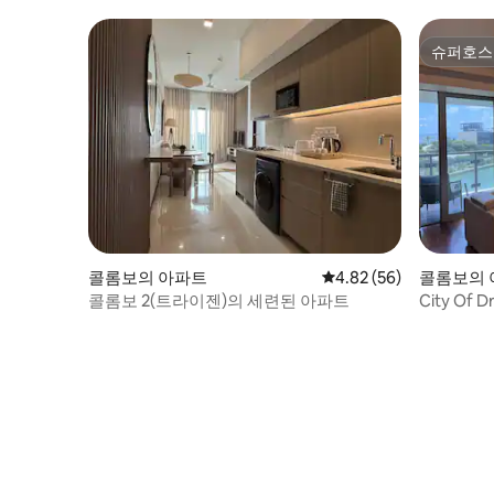
슈퍼호스
슈퍼호스
콜롬보의 아파트
평점 4.82점(5점 만점),
4.82 (56)
콜롬보의 
콜롬보 2(트라이젠)의 세련된 아파트
City Of 