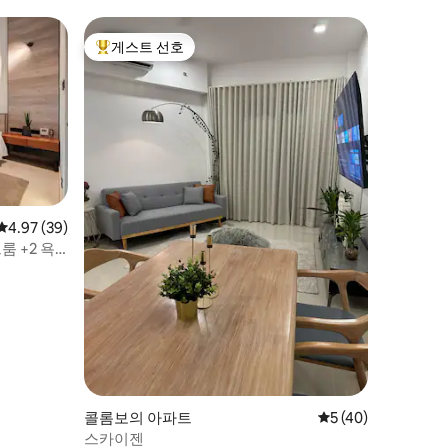
게스트 선호
상위 게스트 선호
평점 4.97점(5점 만점), 후기 39개
4.97 (39)
룸 +2 욕
콜롬보의 아파트
평점 5점(5점 만점),
5 (40)
스카이젠