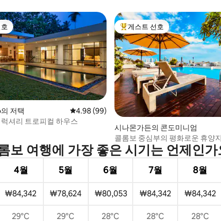
선호
게스트 선호
선호
상위 게스트 선호
o의 저택
평점 4.98점(5점 만점), 후기 99개
4.98 (99)
, 후기 8개
: 럭셔리 트로피컬 하우스
시나몬가든의 콘도미니엄
콜롬보 중심부의 평화로운 휴양지 
롬보 여행에 가장 좋은 시기는 언제인가
4월
5월
6월
7월
8월
₩84,342
₩78,624
₩80,053
₩84,342
₩84,342
29°C
29°C
28°C
28°C
28°C