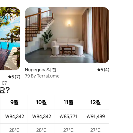
Nugegoda의 집
평점 5점(5점 만점)
5 (4)
79 By TerraLume
평점 5점(5점 만점), 후기 7개
5 (7)
07
요?
9월
10월
11월
12월
₩84,342
₩84,342
₩85,771
₩91,489
28°C
28°C
27°C
27°C