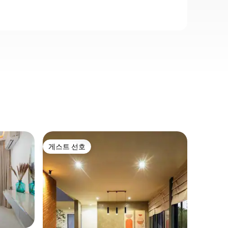
시나몬가
게스트 선호
게스트 
게스트 선호
게스트 
도심 속 
고급스러운.
FLOWER
와 2개의
럼 편안하
있습니다. 콜롬보에서 가장 인기 있는 
지역의 중
는 고급스