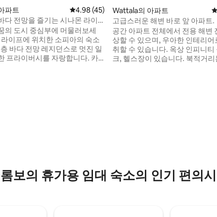
아파트
평점 4.98점(5점 만점), 후기 45개
4.98 (45)
Wattala의 아파트
평
바다 전망을 즐기는 시나몬 라이
고급스러운 해변 바로 앞 아파트.
후기 139개
 도시
꿈의 도시 중심부에 머물러보세
공간 아파트 전체에서 전용 해변 
상할 수 있으며, 우아한 인테리어
 14층 바다 전망 레지던스로 멋진 일
취할 수 있습니다. 옥상 인피니티 
한 프라이버시를 자랑합니다. 카
크, 헬스장이 있습니다. 북적거리
 호텔, 포트 시티 및 갈레 페이스에
서 벗어나 휴식을 취하거나 초고속
 거리에 있지만, 평화롭게 머물 수
완비된 주방, 고급 침구를 갖춘 
 게스트가 좋아하는 이
즐기기에 완벽한 장소입니다. 위치 반다라
나이케 국제공항(콜롬보) – 19km | 
나 및 스팀 • 깊은 휴식을 위
롬보 시티 – 14km | 30분 우스웨타케이와 해
전한 럭셔
변 – 950m | 2분 네곰보 호텔 로드 – 차로 10
분 네곰보 해변 – 25km | 44분
보를 경험해보세요.
롬보의 휴가용 임대 숙소의 인기 편의