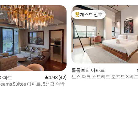
트
게스트 선호
트
상위 게스트 선호
콜롬보의 아파트
보스 파크 스트리트 로프트 3 베드
 후기 56개
아파트
평점 4.93점(5점 만점), 후기 42개
4.93 (42)
실 -1/4 유닛
Dreams Suites 아파트, 5성급 숙박