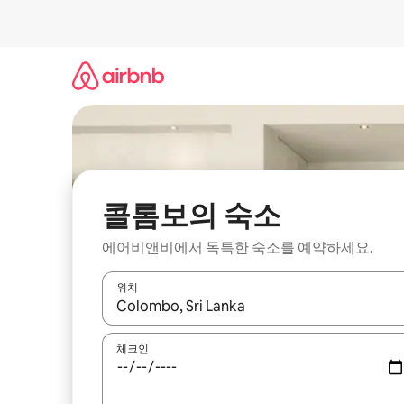
콘
텐
츠
로
바
로
가
기
콜롬보의 숙소
에어비앤비에서 독특한 숙소를 예약하세요.
위치
결과가 나오면 위·아래 화살표 키를 사용하거나 터치
체크인