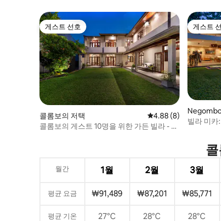
게스트 선호
게스트 
게스트 선호
게스트 
Negomb
콜롬보의 저택
평점 4.88점(5점 만점)
4.88 (8)
빌라 미카
콜롬보의 게스트 10명을 위한 가든 빌라 - 침
실 5개
콜
월간
1월
2월
3월
₩91,489
₩87,201
₩85,771
평균 요금
27°C
28°C
28°C
평균 기온