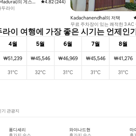
adurai)의 게스트
평점 4.82점(5점 만점), 후기 244개
4.82 (244)
 마두라이
Kadachanendhal의 저택
무료 주차장이 있는 쾌적한 3 AC
라이 여행에 가장 좋은 시기는 언제인
4월
5월
6월
7월
8월
₩51,239
₩45,546
₩46,969
₩45,546
₩41,276
31°C
32°C
31°C
31°C
31°C
인기 관광지
퐁디셰리
와야나드현
마
휴가지 숙소
휴가지 숙소
휴