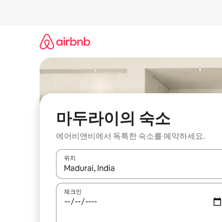
콘
텐
츠
로
바
로
가
기
마두라이의 숙소
에어비앤비에서 독특한 숙소를 예약하세요.
위치
결과가 나오면 위·아래 화살표 키를 사용하거나 터치
체크인