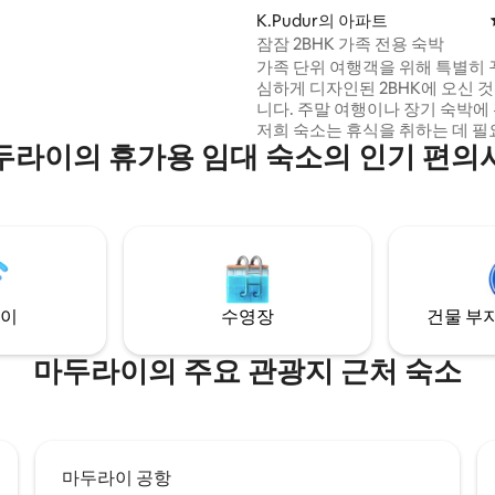
km. 편안함, 안전, 여행 지원이
K.Pudur의 아파트
있습니다!
잠잠 2BHK 가족 전용 숙박
가족 단위 여행객을 위해 특별히 
심하게 디자인된 2BHK에 오신 
니다. 주말 여행이나 장기 숙박에
저희 숙소는 휴식을 취하는 데 필
두라이의 휴가용 임대 숙소의 인기 편의
과 편의시설을 제공합니다. 가족이
소를 좋아하는 이유: 1. 넉넉한 수납 공간과
고급 침구를 갖춘 성인 4명이 숙박
는 넓은 침실 2개 2. 안전하고 보안이 철저한
가족 친화적인 동네 3. 휴식, 독서 또는 영화
의 밤에 이상적인 소파 겸 침대와
실 4. 합리적인 가격에 누리는 프리미엄 컴
포트.
이
수영장
건물 부지
마두라이의 주요 관광지 근처 숙소
마두라이 공항