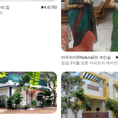
ny의 집
평점 4.6점(5점 만점), 후기 15개
4.6 (15)
라
, 후기 5개
마두라이(Madurai)의 개인실
평
침실 3개를 갖춘 아파트의 에어컨 
두라이.
후기 250개