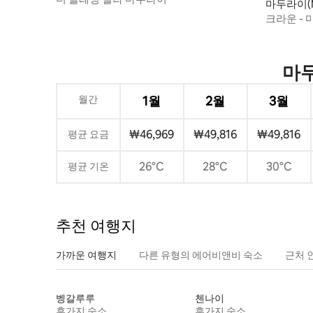
마두라이(M
용 별채
크라운 -
마두
월간
1월
2월
3월
₩46,969
₩49,816
₩49,816
평균 요금
26°C
28°C
30°C
평균 기온
추천 여행지
가까운 여행지
다른 유형의 에어비앤비 숙소
근처 
벵갈루루
첸나이
휴가지 숙소
휴가지 숙소