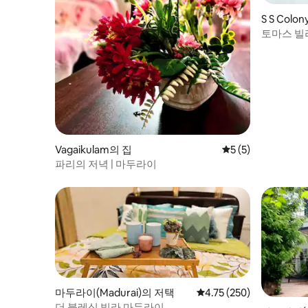
S S Colo
토마스 빌
Vagaikulam의 집
평점 5점(5점 만점)
5 (5)
파리의 저녁 | 마두라이
마두라이(Madurai)의 저택
평점 4.75점(5점 만점), 
4.75 (250)
더 블레싱 빌라 마두라이