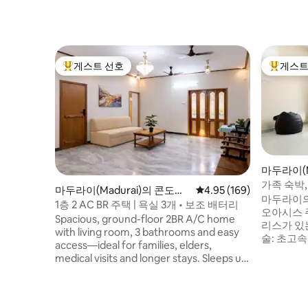
게스트 선호
게스트
상위 게스트 선호
상위 게
마두라이(M
엄
가족 숙박,
마두라이(Madurai)의 콘도미
평점 4.95점(5점 만점), 
4.95 (169)
마두라이의 
니엄
1층 2 AC BR 주택 | 욕실 3개 • 보조 배터리
오아시스 주요 특징: 
Spacious, ground-floor 2BR A/C home
리스가 있는
with living room, 3 bathrooms and easy
술: 초고속 와
access—ideal for families, elders,
냉장고와 인
medical visits and longer stays. Sleeps up
탁: 숙소 내 세탁기. • 안
to 8 with extra bedding. Special pricing
동차/자전거 
available for longer stays. Located in a
스 로드(쇼핑
peaceful residential area close to
역/버스 정류장까지