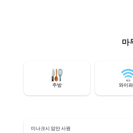
temples and hospitals. The home
사원까지 4
includes kitchen, dining area & separate
포함되어 
workspace. A dedicated quiet room is
available for prayers. Wi-Fi, private
parking & power backup for lights, fans &
outlets add everyday convenience.
마
주방
와이파
미나크시 암만 사원