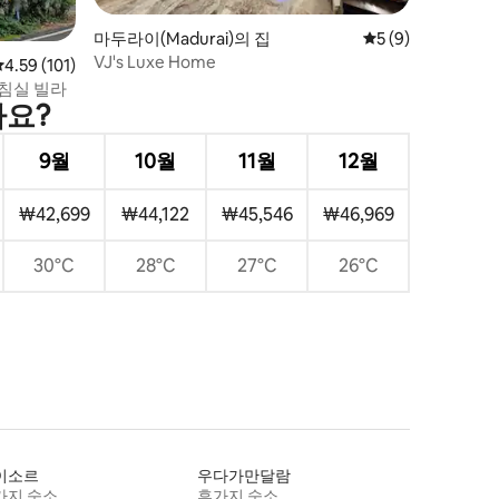
마두라이(Madurai)의 집
평점 5점(5점 만점)
5 (9)
VJ's Luxe Home
평점 4.59점(5점 만점), 후기 101개
4.59 (101)
 침실 빌라
가요?
9월
10월
11월
12월
₩42,699
₩44,122
₩45,546
₩46,969
30°C
28°C
27°C
26°C
이소르
우다가만달람
가지 숙소
휴가지 숙소