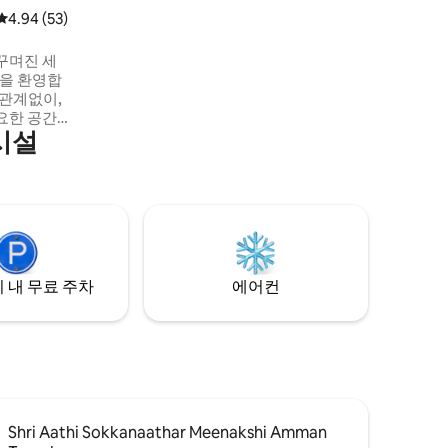
- 인버터 전원 백업 - 전용 서재 테이블 및 의
평점 4.94점(5점 만점), 후기 53개
4.94 (53)
자 - 와이파이
꾸며진 세
것을 환영합
 관계없이,
요한 공간
시설
 저희 숙
할 수 있
 아늑한 거
 내 무료 주차
에어컨
Shri Aathi Sokkanaathar Meenakshi Amman