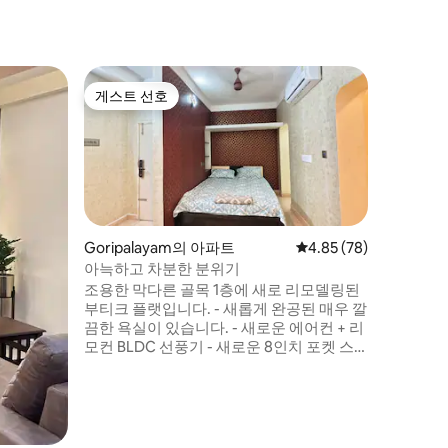
마두라이(M
게스트 선호
게스트 
게스트 선호
게스트 
3베드룸/
까지 2마
마두라이 
능
있는 아늑
🚉 즐거운
비된 넓은 
이 완비된
선풍기 8
미 상자, 
Goripalayam의 아파트
평점 4.85점(5점 만점),
4.85 (78)
온수기, 와
아늑하고 차분한 분위기
두에 님 
조용한 막다른 골목 1층에 새로 리모델링된
🅿️ 거실
부티크 플랫입니다. - 새롭게 완공된 매우 깔
다.📺 
끔한 욕실이 있습니다. - 새로운 에어컨 + 리
모컨 BLDC 선풍기 - 새로운 8인치 포켓 스
프링 매트리스 - 전기 리클라이너 - 새로운
온수기, 샤워기 및 토네이도 플러시 변기 강
력한 배기 팬 - 전기 주전자 및 우유 크리머,
설탕, 커피 및 차 가루 - 매우 부드러운 수건,
비누, 샴푸 - 디지털 잠금장치로 객실에 출입