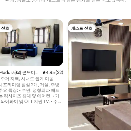
 선호
게스트 선호
스트 선호
게스트 선호
adurai)의 콘도미니
평점 4.95점(5점 만점), 후기 22개
4.95 (22)
 주거 지역, 시내로 쉽게 이동
후기 169개
프리미엄 침실 2개, 거실, 주방
• 수면: 정형외과 매트
 킹사이즈 침대 및 에어컨. • 기
이파이 및 OTT 지원 TV. • 주방:
덕션이 완비되어 있습니다. • 세
전: CCTV 및 전용 자
주차장. 최고의 위치: • 바이패
 및 식사)까지 몇 걸음. • 기차
 3km. • 미나크시 암만