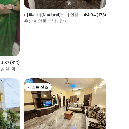
마두라이(Madurai)의 개인실
평점 4.94점(5점 만점), 
4.94 (173)
우산 편안한 숙박 - 랑카
점 4.87점(5점 만점), 후기 310개
4.87 (310)
침실. 마
게스트 선호
게스트 선호