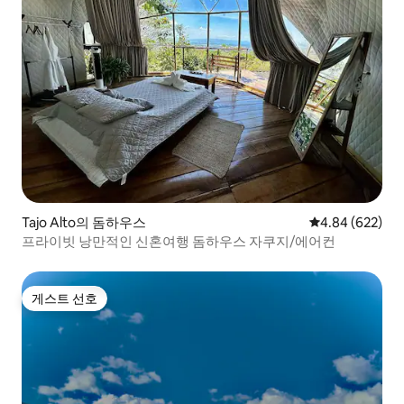
Tajo Alto의 돔하우스
평점 4.84점(5점
4.84 (622)
프라이빗 낭만적인 신혼여행 돔하우스 자쿠지/에어컨
게스트 선호
게스트 선호