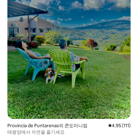
Provincia de Puntarenas의 콘도미니엄
평점 4.95점(5
4.95 (111)
태평양에서 자연을 즐기세요