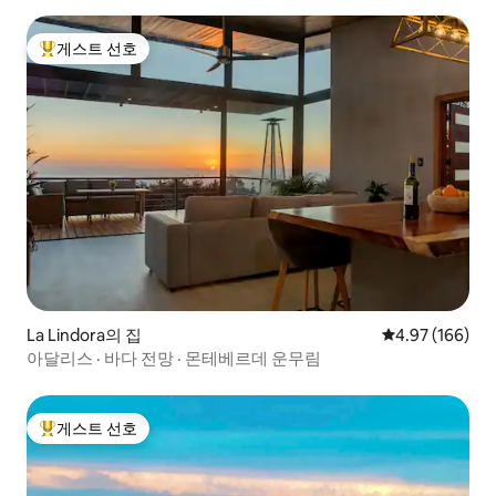
게스트 선호
상위 게스트 선호
La Lindora의 집
평점 4.97점(5점
4.97 (166)
아달리스 · 바다 전망 · 몬테베르데 운무림
게스트 선호
상위 게스트 선호