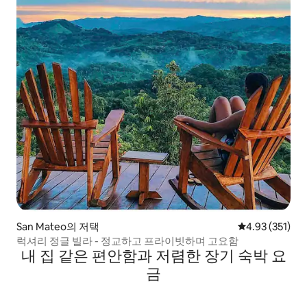
San Mateo의 저택
평점 4.93점(5
4.93 (351)
럭셔리 정글 빌라 - 정교하고 프라이빗하며 고요함
내 집 같은 편안함과 저렴한 장기 숙박 요
금