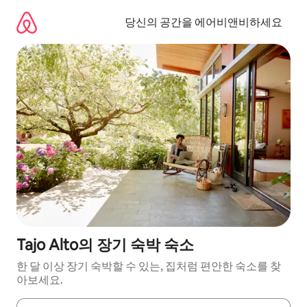
콘
텐
당신의 공간을 에어비앤비하세요
츠
로
바
로
가
기
Tajo Alto의 장기 숙박 숙소
한 달 이상 장기 숙박할 수 있는, 집처럼 편안한 숙소를 찾
아보세요.