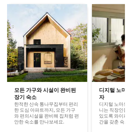
모든 가구와 시설이 완비된
디지털 노마드
장기 숙소
자
한적한 산속 통나무집부터 편리
디지털 노마드나
한 도심 아파트까지, 모든 가구
니는 직장인들이
와 편의시설을 완비해 집처럼 편
있도록 와이파이
안한 숙소를 만나보세요.
간을 갖춘 숙소