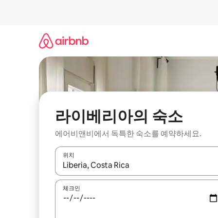
콘
텐
츠
로
바
로
가
기
라이베리아의 숙소
에어비앤비에서 독특한 숙소를 예약하세요.
위치
결과가 나오면 위·아래 화살표 키를 사용하거나 터치
체크인