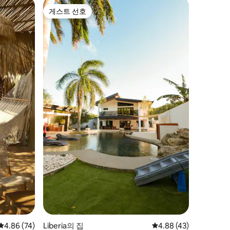
게스트 선호
게스트 선호
평점 4.86점(5점 만점), 후기 74개
4.86 (74)
Liberia의 집
평점 4.88점(5점 만점),
4.88 (43)