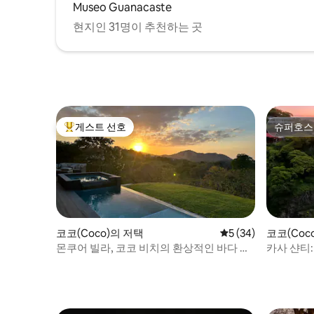
Museo Guanacaste
현지인 31명이 추천하는 곳
게스트 선호
슈퍼호스
상위 게스트 선호
슈퍼호스
코코(Coco)의 저택
평점 5점(5점 만점),
5 (34)
코코(Coc
몬쿠어 빌라, 코코 비치의 환상적인 바다 전
카사 샨티
망
이스