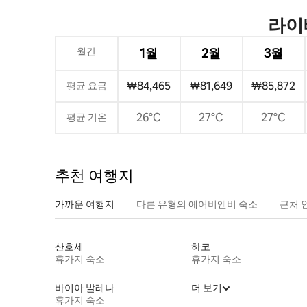
라이
월간
1월
2월
3월
₩84,465
₩81,649
₩85,872
평균 요금
26°C
27°C
27°C
평균 기온
추천 여행지
가까운 여행지
다른 유형의 에어비앤비 숙소
근처 
산호세
하코
휴가지 숙소
휴가지 숙소
바이아 발레나
더 보기
휴가지 숙소