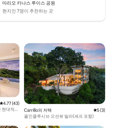
마리오 카나스 루이스 공원
현지인 7명이 추천하는 곳
평점 4.77점(5점 만점), 후기 43개
4.77 (43)
된 현대적인
Carrillo의 저택
평점 5점(5점 만점)
5 (3)
올인클루시브 오션뷰 빌라(셰프 포함)