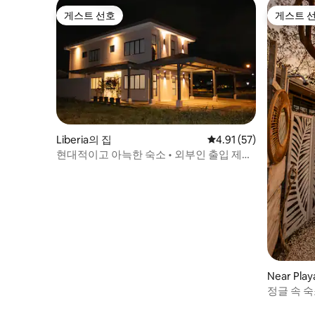
게스트 선호
게스트 
게스트 선호
게스트 
Liberia의 집
평점 4.91점(5점 만점),
4.91 (57)
현대적이고 아늑한 숙소 • 외부인 출입 제한
단지 • 공항 근처
Near Pla
정글 속 숙
근처