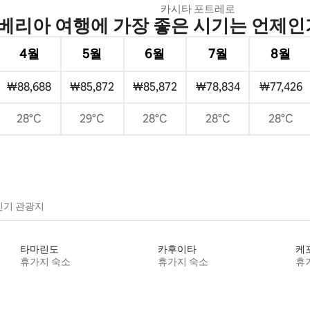
카시타 포트레로
베리아 여행에 가장 좋은 시기는 언제인
4월
5월
6월
7월
8월
₩88,688
₩85,872
₩85,872
₩78,834
₩77,426
28°C
29°C
28°C
28°C
28°C
인기 관광지
타마린도
카후이타
케
휴가지 숙소
휴가지 숙소
휴