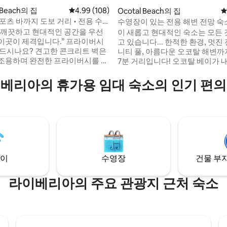
 Beach의 집
평점 4.99점(5점 만점), 후기 108개
4.99 (108)
Ocotal Beach의 집
평
포츠 바까지 도보 거리 • 전용 수
수영장이 있는 전용 해변 전망 숙
후기 121개
어컨
지 도보로 가까운 거리!
이 새롭고 현대적인 숙소는 모든 
이 제격입니다.” 프라이버시
고 있습니다... 한적한 환경, 멋진
 드시나요? 견고한 콘크리트 벽은
니티 풀, 아름다운 오코탈 해변까
조용하며 완전한 프라이버시를 의
7분 거리입니다! 오코탈 베이가
,067ft²/192m²의 숙소는 식사 공
는 절벽에 위치한 빌라 라 파시피
시설까지 도보로 이동할 수 있습
리아 공항에서 차로 40분 거리에 
베리아의 휴가용 임대 숙소의 인기 편
근 코코의 모든 편의시설과 엔
의자가 있는☞ 전용 수영장 ☞ 야
시설에서 차로 단 몇 분 거리에 있습
시설 완비 ☞ 세탁기
실 3개, 욕실 4개, 넉넉한 야외 
해변까지 도보 3분 ☞ 무료 노상
편하게 지내실 수 있습니다. 코
안전하고 조용한 동네 ☞ 라이베리
황금 해안, 이곳 빌라 라 파시피카
IR)에서 차로 40분
비다'를 만끽하러 오세요!
이
수영장
건물 부지
라이베리아의 주요 관광지 근처 숙소