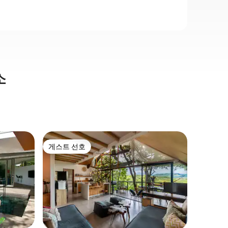
소
Del Coc
게스트 선호
게스트
게스트 선호
상위 게
전용 수영
라 #6
플라야스 
하나입니다! 모두를 환영합니다! 
단위 여행
완비된 숙
되는 곳에
까지 도보로 
품점, 레