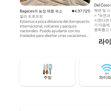
Del Coco
해변 및 스
Bagaces의 농장 체험 숙소
평점 4.97점(5점 만점), 
4.97 (121)
영장 • 에
⭐ “숙면과 깨끗하고 현대적인 공간을 우선
빌라 포로포로
시한다면 이곳
Estamos a poca distancia del Aeropuerto
가 마음에
internacional, volcanes y parques
평화롭고 
nacionales. Puedo ayudarte con los
미합니다. 2
traslados para diseñar unas vacaciones
간과 편의
라이
inolvidables. Contamos con un
니다. 페닉스이스트 ☞ 모든 객실에 에어컨
restaurante exclusivo para la villa de
일광욕용 
forma personalizado así no tendrás que
외 파티오 정원 ☞ 주방 
cocinar, al llegar solo coordinas hora y
+ 건조기 ☞ 
menú! Además contamos con tour a
주차 ☞ 
caballo y muchos beneficios más. Ven y
아 공항(L
disfruta de Villa poroporo! Las reseñas lo
dicen todo!!
주방
와이파