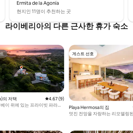
Ermita de la Agonía
현지인 11명이 추천하는 곳
라이베리아의 다른 근사한 휴가 숙소
트
게스트 선호
트
게스트 선호
 후기 34개
o)의 저택
평점 4.67점(5점 만점), 후기 9개
4.67 (9)
: 베이 위에 있는 프라이빗 파라다
Playa Hermosa의 집
멋진 전망을 자랑하는 리모델링
숙소