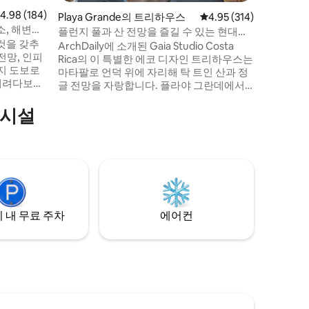
공항에서 
점 4.98점(5점 만점), 후기 184개
4.98 (184)
Playa Grande의 트리하우스
평점 4.95점(5점 만점), 
4.95 (314)
과 새벽마
소, 해변까
고, 플라
플런지 풀과 산 전망을 즐길 수 있는 현대적
것을 갖추
전망을 감상하세요.
인 트리하우스
ArchDaily에 소개된 Gaia Studio Costa
 전망, 인피
과 멀지 
Rica의 이 특별한 에코 디자인 트리하우스는
지 도보로
마타팔로 언덕 위에 자리해 탁 트인 산과 정
 내려다보이
글 전망을 자랑합니다. 플라야 그란데에서
카는 리베
단 8분 거리에 있는 이 숙소는 넓은 유리창
있으며, 인
의시설
을 통해 실내로 풍경을 끌어들이고, 야외와
터테인먼트
강하게 연결되는 쾌적한 개방형 디자인을
니다. 침
갖추고 있습니다. 킹사이즈 침대가 있는 침
공간이 있어
실과 소파 베드 2개로 최대 4명의 게스트를
스타리카의
수용할 수 있으며, 전용 플런지 풀은 주변 경
에서 '푸라
치를 감상할 수 있는 아름다운 공간을 제공
합니다.
 내 무료 주차
에어컨