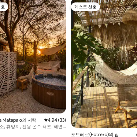
선호
게스트 선호
선호
게스트 선호
 후기 57개
ya Matapalo의 저택
평점 4.94점(5점 만점), 후기 33개
4.94 (33)
소, 휴양지, 전용 온수 욕조, 해변
포트레로(Potrero)의 집