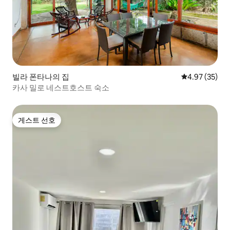
빌라 폰타나의 집
평점 4.97점(5
4.97 (35)
카사 밀로 네스트호스트 숙소
게스트 선호
게스트 선호