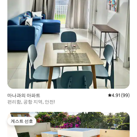
마나과의 아파트
평점 4.91점(5
4.91 (99)
편리함, 공항 지역, 안전!
게스트 선호
게스트 선호