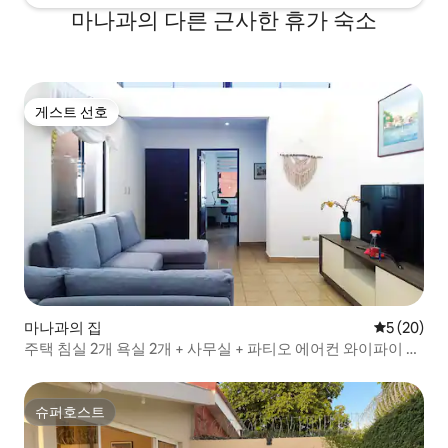
마나과의 다른 근사한 휴가 숙소
게스트 선호
게스트 선호
마나과의 집
평점 5점(5
5 (20)
주택 침실 2개 욕실 2개 + 사무실 + 파티오 에어컨 와이파이 공
동주택
슈퍼호스트
슈퍼호스트