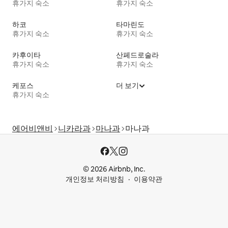
휴가지 숙소
휴가지 숙소
하코
타마린도
휴가지 숙소
휴가지 숙소
카후이타
산페드로술라
휴가지 숙소
휴가지 숙소
케포스
더 보기
휴가지 숙소
에어비앤비
니카라과
마나과
마나과
© 2026 Airbnb, Inc.
개인정보 처리방침
이용약관