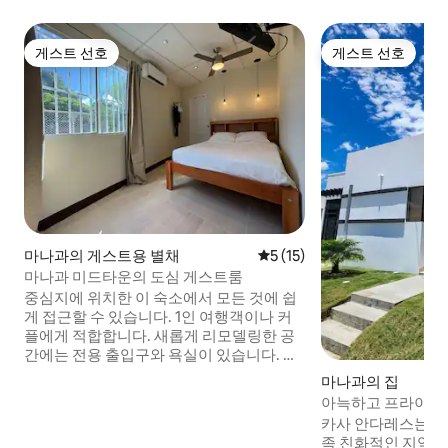
게스트 선호
게스트 선호
게스트 선호
게스트 선호
마나과의 게스트용 별채
평점 5점(5점 만점), 후기 15
5 (15)
마나과 미드타운의 도심 게스트룸
중심지에 위치한 이 숙소에서 모든 것에 쉽
게 접근할 수 있습니다. 1인 여행객이나 커
플에게 적합합니다. 새롭게 리모델링한 공
간에는 전용 출입구와 욕실이 있습니다. 커
다란 창문을 열면 전용 정원이 나옵니다. 스
마나과의 집
위트에는 게스트가 사용할 수 있는 에어컨
아늑하고 프라이빗한
이 있습니다. 게스트가 사용할 수 있도록 커
침실 2개 | 보안
카사 안다레스는 
피메이커, 냉장고, 전자레인지도 구비되어
족 친화적인 지역에