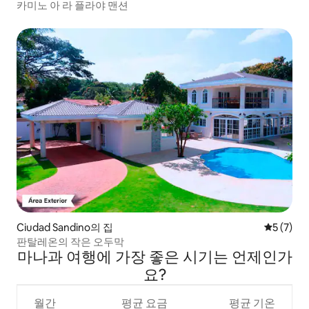
카미노 아 라 플라야 맨션
Ciudad Sandino의 집
평점 5점(
5 (7)
판탈레온의 작은 오두막
마나과 여행에 가장 좋은 시기는 언제인가
요?
월간
평균 요금
평균 기온