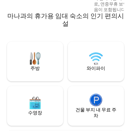
있습니다. 게스트 스위트를 위한 전용 업무
로, 연중무휴 보안 
공간으로, 이동 중에도 업무를 처리하기에
음이 포함됩니다. ▪︎ 침대, 방을 어둡게 하는
안성맞춤입니다. 공항까지 차로 20분. 24시
마나과의 휴가용 임대 숙소의 인기 편의시
가리개, TV 및 에어컨
간 경비원 근무. 레스토랑, 쇼핑몰, 메르카
글 침대 2개, 방을
설
도, 프리탕가, 나이트라이프에 가깝습니다.
어컨이 있는 침실 1개. ▪︎ 완비된 욕실과
실. ▪︎ 주방에는 현대적인 가전제품과 조리
도구가 갖춰져 있습니다. 야외 
휴식을 취하고, 밀
를 즐길 수 있어 휴
소입니다.
주방
와이파이
건물 부지 내 무료 주
수영장
차