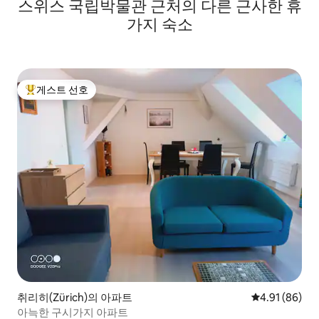
스위스 국립박물관 근처의 다른 근사한 휴
가지 숙소
게스트 선호
상위 게스트 선호
취리히(Zürich)의 아파트
평점 4.91점(5
4.91 (86)
아늑한 구시가지 아파트