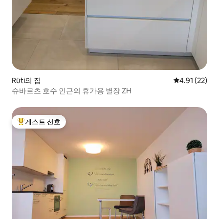
Rüti의 집
평점 4.91점(5
4.91 (22)
슈바르츠 호수 인근의 휴가용 별장 ZH
게스트 선호
상위 게스트 선호