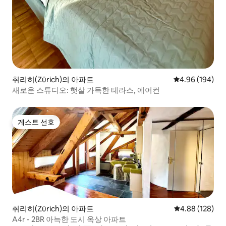
취리히(Zürich)의 아파트
평점 4.96점(5점
4.96 (194)
새로운 스튜디오: 햇살 가득한 테라스, 에어컨
게스트 선호
게스트 선호
취리히(Zürich)의 아파트
평점 4.88점(5점
4.88 (128)
A4r - 2BR 아늑한 도시 옥상 아파트