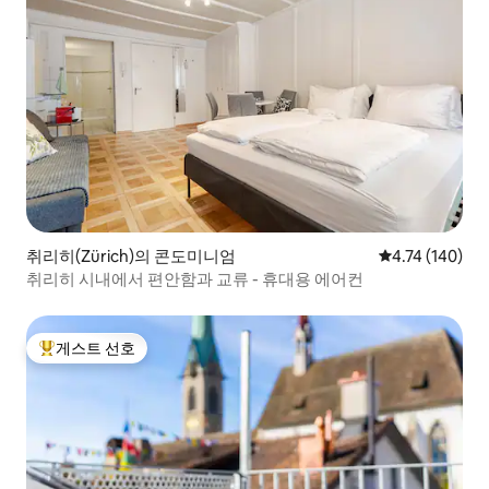
취리히(Zürich)의 콘도미니엄
평점 4.74점(5
4.74 (140)
취리히 시내에서 편안함과 교류 - 휴대용 에어컨
게스트 선호
상위 게스트 선호