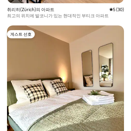
취리히(Zürich)의 아파트
평점 5점(5
5 (30)
최고의 위치에 발코니가 있는 현대적인 부티크 아파트
게스트 선호
게스트 선호