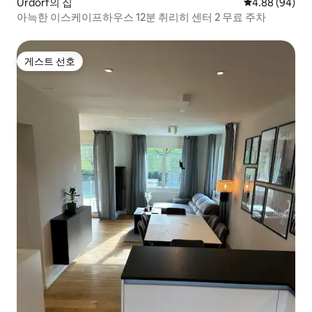
Urdorf의 집
평점 4.88점(5
4.88 (94)
아늑한 이스케이프하우스 12분 취리히 센터 2 무료 주차
게스트 선호
게스트 선호