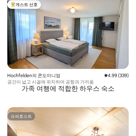
게스트 선호
상위 게스트 선호
Hochfelden의 콘도미니엄
평점 4.99점(5점
4.99 (339)
공간이 넓고 시골에 위치하며 공항과 가까움
가족 여행에 적합한 하우스 숙소
슈퍼호스트
슈퍼호스트