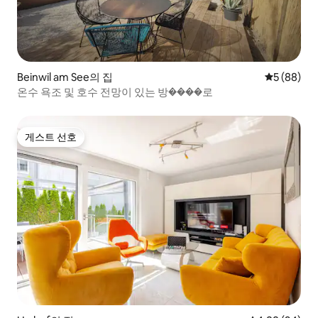
Beinwil am See의 집
평점 5점(5
5 (88)
온수 욕조 및 호수 전망이 있는 방����로
게스트 선호
게스트 선호