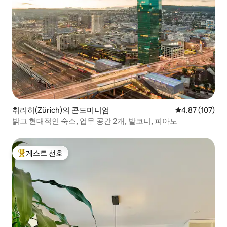
취리히(Zürich)의 콘도미니엄
평점 4.87점(5점
4.87 (107)
밝고 현대적인 숙소, 업무 공간 2개, 발코니, 피아노
게스트 선호
상위 게스트 선호