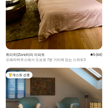
취리히(Zürich)의 아파트
평점 5점(5
5 (44)
오페라하우스에서 도보로 7분 거리에 있는 스위트3
게스트 선호
상위 게스트 선호