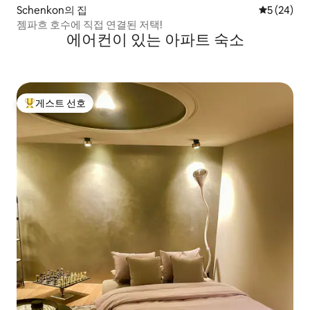
Schenkon의 집
평점 5점(5
5 (24)
젬파흐 호수에 직접 연결된 저택!
에어컨이 있는 아파트 숙소
게스트 선호
상위 게스트 선호