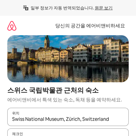
콘
일부 정보가 자동 번역되었습니다. 
원문 보기
텐
츠
로
당신의 공간을 에어비앤비하세요
바
로
가
기
스위스 국립박물관 근처의 숙소
에어비앤비에서 특색 있는 숙소, 독채 등을 예약하세요.
위치
결과가 나오면 위·아래 화살표 키를 사용하거나 터치 또는 스와이프
체크인