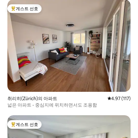
게스트 선호
상위 게스트 선호
취리히(Zürich)의 아파트
평점 4.97점(5
4.97 (117)
넓은 아파트 - 중심지에 위치하면서도 조용함
게스트 선호
상위 게스트 선호