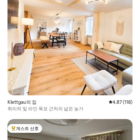
Klettgau의 집
평점 4.87점(5
4.87 (118)
취리히 및 라인 폭포 근처의 넓은 농가
게스트 선호
상위 게스트 선호