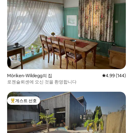
Möriken-Wildegg의 집
평점 4.99점(5점
4.99 (144)
로젠슐뢰셴에 오신 것을 환영합니다
게스트 선호
상위 게스트 선호