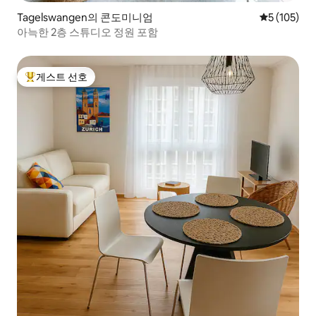
Tagelswangen의 콘도미니엄
평점 5점(5점
5 (105)
아늑한 2층 스튜디오 정원 포함
게스트 선호
상위 게스트 선호