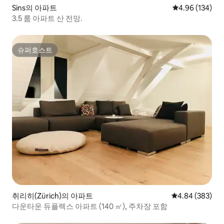
Sins의 아파트
평점 4.96점(5점
4.96 (134)
3.5 룸 아파트 산 전망.
슈퍼호스트
슈퍼호스트
취리히(Zürich)의 아파트
평점 4.84점(5점
4.84 (383)
다운타운 듀플렉스 아파트 (140 ㎡), 주차장 포함