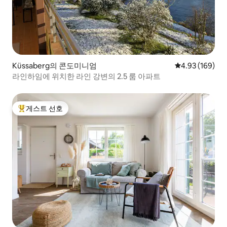
Küssaberg의 콘도미니엄
평점 4.93점(5점
4.93 (169)
라인하임에 위치한 라인 강변의 2.5 룸 아파트
게스트 선호
상위 게스트 선호