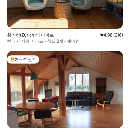
취리히(Zürich)의 아파트
평점 4.98점(5점
4.98 (216)
빈티지 지붕 아파트 - 침실 2개 - 에어컨
게스트 선호
상위 게스트 선호