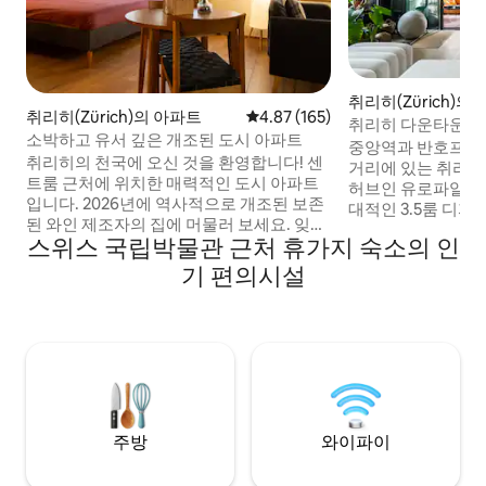
취리히(Zürich)의
취리히(Zürich)의 아파트
평점 4.87점(5점 만점), 후기 165
4.87 (165)
취리히 다운타운의
소박하고 유서 깊은 개조된 도시 아파트
중앙역과 반호프슈
취리히의 천국에 오신 것을 환영합니다! 센
거리에 있는 취리히
트룸 근처에 위치한 매력적인 도시 아파트
허브인 유로파알리의
입니다. 2026년에 역사적으로 개조된 보존
대적인 3.5룸 디자
된 와인 제조자의 집에 머물러 보세요. 잊을
활 공간을 결합합니다. 시설이 완비
스위스 국립박물관 근처 휴가지 숙소의 인
수 없는 숙박을 위해 현대적인 편안함으로
디자이너 아파트, 
스위스 전통에 흠뻑 빠져보세요. 시내를 둘
로지아/겨울 정원을
기 편의시설
러보며 림마트 강에 몸을 담그거나 몇 분 거
위치하고 있음에도 
리에 있는 나이트라이프를 즐겨보세요. 도
도시 한가운데에서 
보 거리 내에 비즈니스와 레저에 이상적입
는 분위기를 제공합
니다. 취리히의 역사와 현대의 고급스러움
식물은 브루탈리즘
을 경험해보세요. 활기찬 도시에서 지속적
기를 선사합니다.
인 추억을 만들어보세요.
주방
와이파이