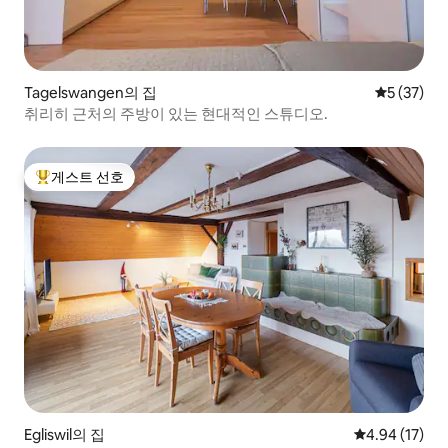
Tagelswangen의 집
평점 5점(5
5 (37)
취리히 근처의 주방이 있는 현대적인 스튜디오.
게스트 선호
상위 게스트 선호
Egliswil의 집
평점 4.94점(5
4.94 (17)