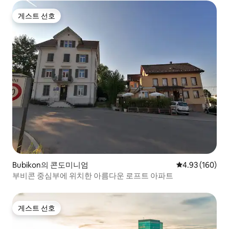
게스트 선호
게스트 선호
Bubikon의 콘도미니엄
평점 4.93점(5점
4.93 (160)
부비콘 중심부에 위치한 아름다운 로프트 아파트
게스트 선호
게스트 선호