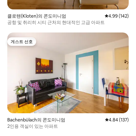
클로텐(Kloten)의 콘도미니엄
평점 4.99점(5점
4.99 (142)
공항 및 취리히 시티 근처의 현대적인 고급 아파트
게스트 선호
게스트 선호
Bachenbülach의 콘도미니엄
평점 4.84점(5점
4.84 (137)
2인용 객실이 있는 아파트