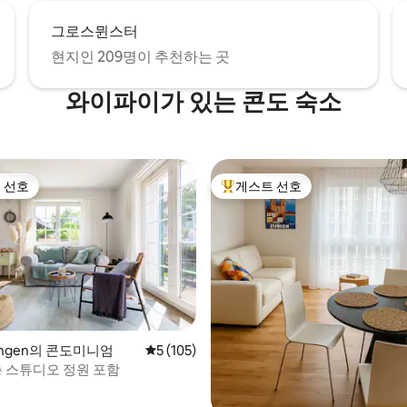
그로스뮌스터
현지인 209명이 추천하는 곳
와이파이가 있는 콘도 숙소
 선호
게스트 선호
스트 선호
상위 게스트 선호
wangen의 콘도미니엄
평점 5점(5점 만점), 후기 105개
5 (105)
층 스튜디오 정원 포함
후기 169개