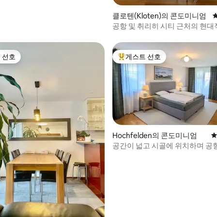
클로텐(Kloten)의 콘도미니엄
공항 및 취리히 시티 근처의 현대
아파트
 선호
게스트 선호
스트 선호
상위 게스트 선호
Hochfelden의 콘도미니엄
평
후기 107개
공간이 넓고 시골에 위치하며 공
움