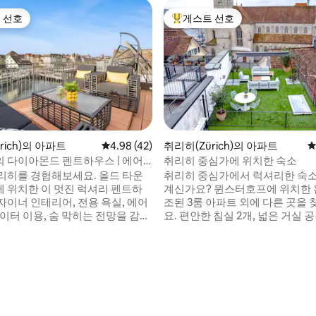
 선호
게스트 선호
스트 선호
상위 게스트 선호
후기 165개
rich)의 아파트
평점 4.98점(5점 만점), 후기 42개
4.98 (42)
취리히(Zürich)의 아파트
평
 다이아몬드 펜트하우스 | 에어
취리히 중심가에 위치한 숙소
 루프톱
리히를 경험해보세요. 올드 타운
취리히 중심가에서 럭셔리한 숙
 위치한 이 멋진 럭셔리 펜트하
계신가요? 뮌스터호프에 위치한 
자이너 인테리어, 전용 욕실, 에어
조된 3룸 아파트 외에 다른 곳을 
이터 이용, 숨 막히는 전망을 감상
요. 편안한 침실 2개, 넓은 거실 
는 전용 옥상 테라스를 갖추고 있습
완비된 주방, 전용 옥상 테라스를
 레스토랑, 부티크, 주요 역(도보 5
아파트는 도시 탐험을 위한 완벽
 걸음 거리에 있습니다. 모든 곳에
니다. 프라우뮌스터 교회와 유명
게 이동할 수 있습니다. 세련되고
슈트라세 옆에 위치한 저희 아
을 수 없는 이 숙소는 편안함, 아
취리히의 주요 관광지로 쉽게 이동
완벽한 위치를 추구하는 여행객을
습니다. 지금 예약하고 취리히의
의 숙소입니다.
과 매력을 경험하세요!