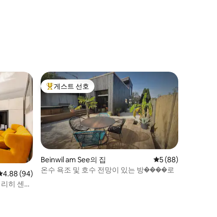
게스트 선호
상위 게스트 선호
Beinwil am See의 집
평점 5점(5점 만점),
5 (88)
온수 욕조 및 호수 전망이 있는 방����로
평점 4.88점(5점 만점), 후기 94개
4.88 (94)
취리히 센터