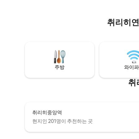
인 추억을 만들어보세요.
취리히연
주방
와이파
취
취리히중앙역
현지인 201명이 추천하는 곳