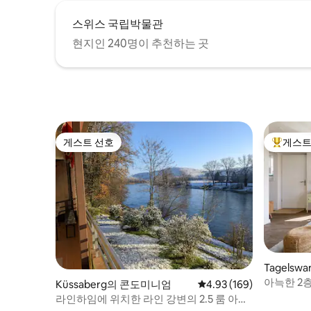
스위스 국립박물관
현지인 240명이 추천하는 곳
게스트 선호
게스트
게스트 선호
상위 게
Tagels
아늑한 2
Küssaberg의 콘도미니엄
평점 4.93점(5점 만점), 
4.93 (169)
라인하임에 위치한 라인 강변의 2.5 룸 아파