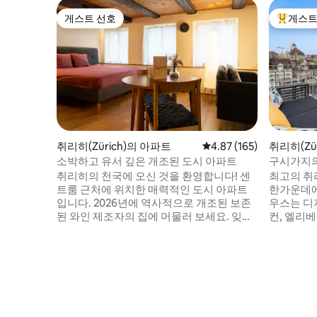
게스트 선호
게스트
게스트 선호
상위 게
취리히(Zürich)의 아파트
평점 4.87점(5점 만점), 
4.87 (165)
취리히(Zü
소박하고 유서 깊은 개조된 도시 아파트
구시가지의
컨 | 전용
취리히의 천국에 오신 것을 환영합니다! 센
최고의 취
트룸 근처에 위치한 매력적인 도시 아파트
한가운데에
입니다. 2026년에 역사적으로 개조된 보존
우스는 디
된 와인 제조자의 집에 머물러 보세요. 잊을
컨, 엘리베
수 없는 숙박을 위해 현대적인 편안함으로
할 수 있
스위스 전통에 흠뻑 빠져보세요. 시내를 둘
니다. 강,
러보며 림마트 강에 몸을 담그거나 몇 분 거
분)에서 몇
리에 있는 나이트라이프를 즐겨보세요. 도
도보로 쉽
보 거리 내에 비즈니스와 레저에 이상적입
아늑하며 잊
니다. 취리히의 역사와 현대의 고급스러움
름다움, 
을 경험해보세요. 활기찬 도시에서 지속적
위한 최고