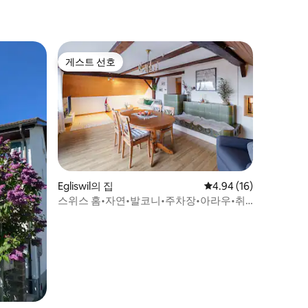
게스트 선호
게스트 선호
Egliswil의 집
평점 4.94점(5점 만점),
4.94 (16)
스위스 홈•자연•발코니•주차장•아라우•취
리히