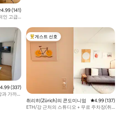
평점 4.99점(5점 만점), 후기 141개
4.99 (141)
적인 고급
게스트 선호
상위 게스트 선호
점 4.99점(5점 만점), 후기 337개
4.99 (337)
항과 가까
취리히(Zürich)의 콘도미니엄
평점 4.99점(5점 만점), 
4.99 (137)
ETH/강 근처의 스튜디오 + 무료 주차장(취
리히 회니히)