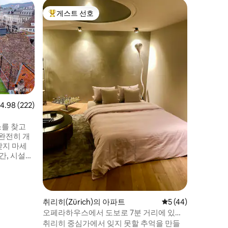
취리히(Zü
게스트 선호
슈퍼호
상위 게스트 선호
슈퍼호
모르가르
StadLo
의 크라이
대적인 
한 숙박을
다. 바로
며 기차와
에 있습니다. 각 스튜디오에는 
테리어와 
점 4.98점(5점 만점), 후기 222개
4.98 (222)
라이어, 
편안하게 
소를 찾고
완전히 개
찾지 마세
공간, 시설이
 갖춘 저희
한 거점입
한 반호프
파트에서는
취리히(Zürich)의 아파트
평점 5점(5점 만점),
5 (44)
할 수 있
오페라하우스에서 도보로 7분 거리에 있는
 아름다움
스위트3
취리히 중심가에서 잊지 못할 추억을 만들