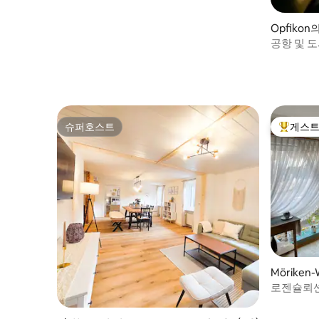
Opfiko
공항 및 도
슈퍼호스트
게스트
슈퍼호스트
상위 게
Möriken-
로젠슐뢰셴