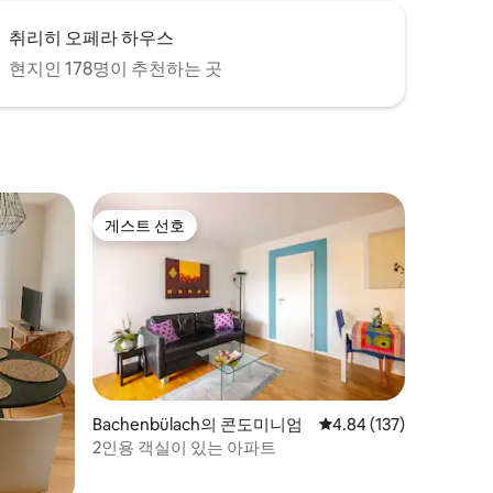
취리히 오페라 하우스
현지인 178명이 추천하는 곳
게스트 선호
게스트 선호
Bachenbülach의 콘도미니엄
평점 4.84점(5점 만점), 
4.84 (137)
2인용 객실이 있는 아파트