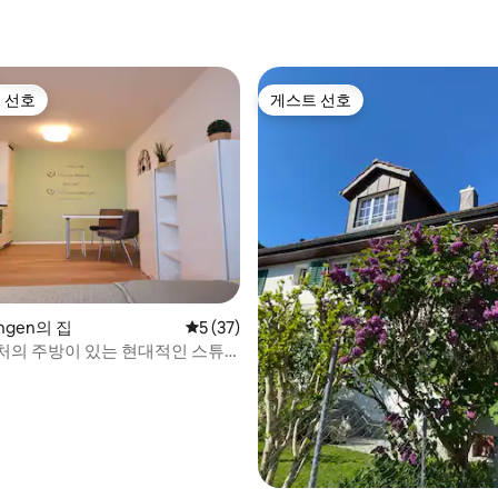
후기 118개
 선호
게스트 선호
스트 선호
게스트 선호
angen의 집
평점 5점(5점 만점), 후기 37개
5 (37)
처의 주방이 있는 현대적인 스튜