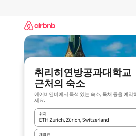
콘
텐
츠
로
바
로
가
기
취리히연방공과대학교
근처의 숙소
에어비앤비에서 특색 있는 숙소, 독채 등을 예약
세요.
위치
결과가 나오면 위·아래 화살표 키를 사용하거나 터치
체크인