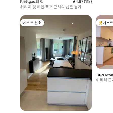
Klettgau의 집
평점 4.87점(5점 만점), 
4.87 (118)
취리히 및 라인 폭포 근처의 넓은 농가
게스트 선호
게스트
게스트 선호
상위 게
Tagelsw
취리히 근
디오.