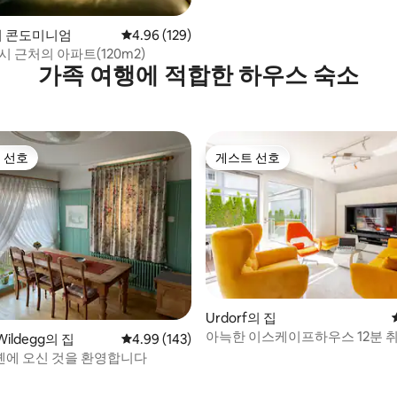
n의 콘도미니엄
평점 4.96점(5점 만점), 후기 129개
4.96 (129)
시 근처의 아파트(120m2)
가족 여행에 적합한 하우스 숙소
 선호
게스트 선호
스트 선호
게스트 선호
Urdorf의 집
아늑한 이스케이프하우스 12분 
Wildegg의 집
평점 4.99점(5점 만점), 후기 143개
4.99 (143)
2 무료 주차
에 오신 것을 환영합니다