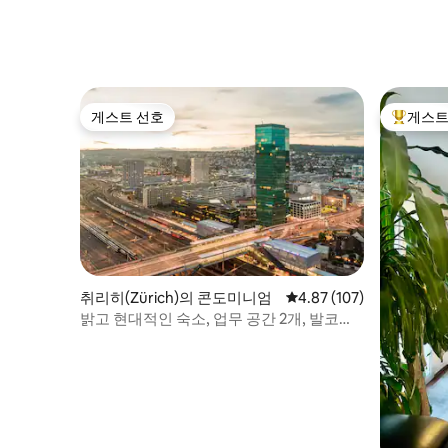
트
게스트 선호
게스트
게스트 선호
상위 게
취리히(Zürich)의 콘도미니엄
평점 4.87점(5점 만점), 
4.87 (107)
밝고 현대적인 숙소, 업무 공간 2개, 발코니,
피아노