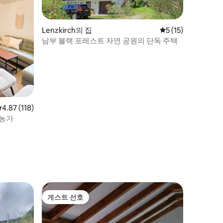
Lenzkirch의 집
평점 5점(5점 만점),
5 (15)
남부 블랙 포레스트 자연 공원의 단독 주택
평점 4.87점(5점 만점), 후기 118개
4.87 (118)
 농가
게스트 선호
게스트 선호