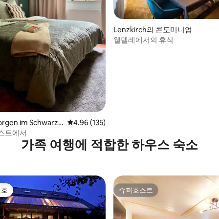
후기 212개
Lenzkirch의 콘도미니엄
웰델레에서의 휴식
orgen im Schwarz
평점 4.96점(5점 만점), 후기 135개
4.96 (135)
 콘도미니엄
레스트에서
가족 여행에 적합한 하우스 숙소
선호
슈퍼호스트
선호
슈퍼호스트