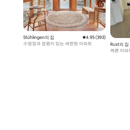
Stühlingen의 집
평점 4.95점(5점 만점), 
4.95 (393)
수영장과 정원이 있는 세련된 아파트
Rust의 집
케른 아파트
주택