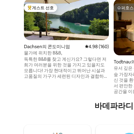
게스트 선호
슈퍼호스
상위 게스트 선호
슈퍼호스
Dachsen의 콘도미니엄
평점 4.98점(5점 만점), 
4.98 (160)
물가에 위치한 B&B,
독특한 B&B를 찾고 계신가요? 그렇다면 저
Todtnau
희가 여러분을 위한 것을 가지고 있을지도
유서 깊은
모릅니다! 가장 현대적이고 뛰어난 시설과
숲 가장자
고품질의 가구가 세련된 디자인과 결합하여
신 것을 
여러분이 원하는 모든 편안함을 보장합니
서 편안한
다. 라인 강변의 자연 그대로의 자연 한가운
공간을 이용하세요. 저
데에 위치하고 있으며 스위스의 보석 같은
악 자전거
곳에서 멀지 않습니다. 휴식을 취하고, 스포
게 이상적
바데파라디
츠를 하고, 관광을 하기 위해 2~7일 동안 활
로프와 크
동적이거나 수동적인 휴식을 취하기에 이상
리에 있습니다. 활동적인 하
적인 장소입니다. 저희를 방문해 주세요. 기
는 숙소 
쁜 마음으로 여러분을 모시겠습니다.
리를 충전할 수 
5대의 차