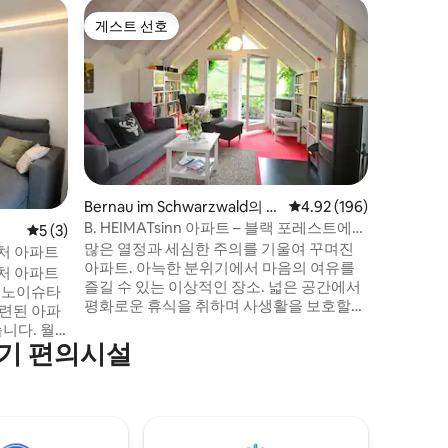
Schonac
게스트 선호
게스트 
게스트 선호
게스트 
통나무집
블록 오두
마법
숲 가장자
숙소에서 
프트, 크
1000m
스트의 
고 있습니
트의 슬와
잡고 있습
Bernau im Schwarzwald의 아
평점 4.92점(5점 만점), 
4.92 (196)
현대식 주
파트
B. HEIMATsinn 아파트 – 블랙 포레스트에서
평점 5점(5점 만점), 후기 3개
5 (3)
가 있는 
집처럼
많은 열정과 세심한 주의를 기울여 꾸며진
리고 있습
그니처 아파트
아파트. 아늑한 분위기에서 마음의 여유를
그니처 아파트
즐길 수 있는 이상적인 장소. 넓은 공간에서
평화로운 휴식을 취하며 사생활을 보호할
세련된 아파
수 있습니다. 특별한 하이라이트: 거실에는
니다. 월
전용 벽난로가 있으며 많은 책을 넘겨볼 수
기 편의시설
 주방 아일랜
있습니다. 모든 방은 빛, 공기 및 가벼움으로
i-Fi가 있는
가득 차 있습니다. 각 방에서 환상적인 자연
스테이션을
을 감상할 수 있는 발코니로 바로 이동할 수
있습니다. 하이킹 코스는 집 바로 앞에서 시
작됩니다.