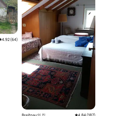
평점 4.92점(5점 만점), 후기 64개
4.92 (64)
Breitnau의 집
평점 4.84점(5점 만점), 
4.84 (187)