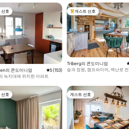
 선호
게스트 선호
스트 선호
상위 게스트 선호
후기 101개
Triberg의 콘도미니엄
숲과 정원, 캠프파이어, 벽난로 
usen의 콘도미니엄
평점 5점(5점 만점), 후기 153개
5 (153)
의 녹지대에 위치한 아파트
 선호
게스트 선호
스트 선호
게스트 선호