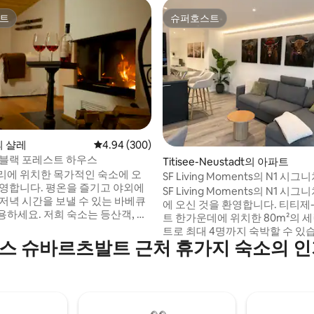
트
슈퍼호스트
트
슈퍼호스트
후기 160개
의 샬레
평점 4.94점(5점 만점), 후기 300개
4.94 (300)
 블랙 포레스트 하우스
Titisee-Neustadt의 아파트
리에 위치한 목가적인 숙소에 오
SF Living Moments의 N1 시
환영합니다. 평온을 즐기고 야외에
SF Living Moments의 N1 시
 저녁 시간을 보낼 수 있는 바베큐
에 오신 것을 환영합니다. 티티제-노이슈타
희 숙소는 등산객, 산
트 한가운데에 위치한 80m²의 
 타는 사람, 오토바이 타는 사람에
트로 최대 4명까지 숙박할 수 있습
입니다. 겨울에는 수많은 스키 슬
스 슈바르츠발트 근처 휴가지 숙소의 인
풀 욕조, 햇살이 잘 드는 발코니,
로스컨트리 스키 트레일이 15분 거
드가 있는 고급 주방, 100Mbps W
루를 보낸 후에
시설이 완비된 홈 오피스 워크
내 사우나에서 휴식을 취하고 배터
즐겨보세요. 도보 거리 내에 기차역, 레스토
있습니다. 저희 숙소는 최대
랑, 쇼핑 시설이 있습니다. 호흐슈바르츠발
량과 무료 와이파이를 수용할 수 있
트 카드가 포함되어 있습니다.