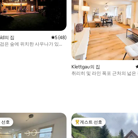
ald의 집
평점 5점(5점 만점), 후기 48개
5 (48)
 검은 숲에 위치한 사우나가 있는
프트
Klettgau의 집
취리히 및 라인 폭포 근처의 넓은
 후기 53개
 선호
게스트 선호
스트 선호
상위 게스트 선호