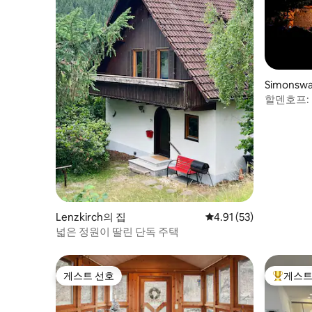
Simonsw
할덴호프:
럭셔리 로
Lenzkirch의 집
평점 4.91점(5점 만점),
4.91 (53)
넓은 정원이 딸린 단독 주택
게스트 선호
게스트
게스트 선호
상위 게