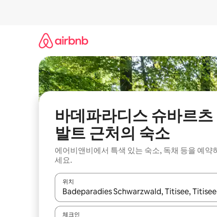
콘
텐
츠
로
바
로
가
기
바데파라디스 슈바르츠
발트 근처의 숙소
에어비앤비에서 특색 있는 숙소, 독채 등을 예약
세요.
위치
결과가 나오면 위·아래 화살표 키를 사용하거나 터치
체크인