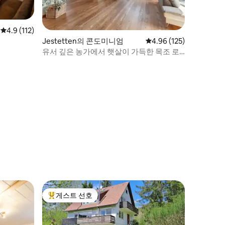
평점 4.9점(5점 만점), 후기 112개
4.9 (112)
Jestetten의 콘도미니엄
평점 4.96점(5점 만점), 
4.96 (125)
유서 깊은 농가에서 햇살이 가득한 목조 로
프트
게스트 선호
상위 게스트 선호