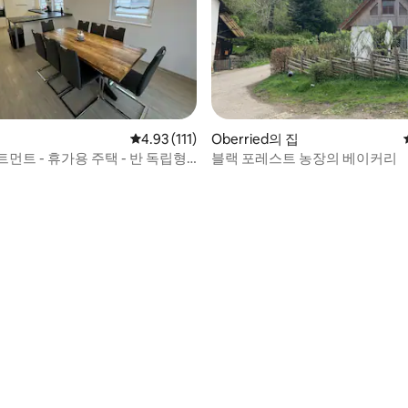
후기 393개
평점 4.93점(5점 만점), 후기 111개
4.93 (111)
Oberried의 집
먼트 - 휴가용 주택 - 반 독립형
블랙 포레스트 농장의 베이커리