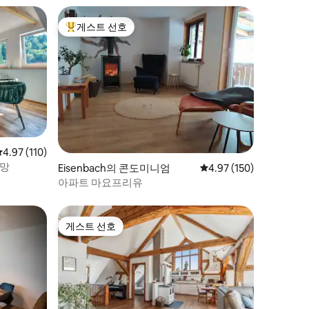
게스트 선호
상위 게스트 선호
평점 4.97점(5점 만점), 후기 110개
4.97 (110)
전망
Eisenbach의 콘도미니엄
평점 4.97점(5점 만점), 
4.97 (150)
아파트 마요프리유
게스트 선호
게스트 선호