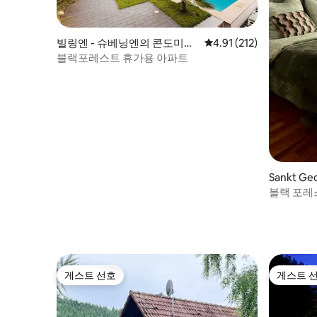
빌링엔 - 슈베닝엔의 콘도미니
평점 4.91점(5점 만점), 
4.91 (212)
엄
블랙포레스트 휴가용 아파트
Sankt Ge
wald의
블랙 포
게스트 선호
게스트 
게스트 선호
게스트 