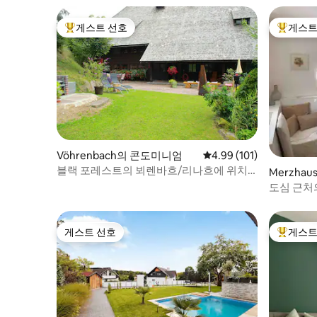
게스트 선호
게스트
상위 게스트 선호
상위 게
Vöhrenbach의 콘도미니엄
평점 4.99점(5점 만점), 
4.99 (101)
블랙 포레스트의 뵈렌바흐/리나흐에 위치
Merzha
한 헤르메스호프
도심 근처
게스트 선호
게스트
게스트 선호
상위 게