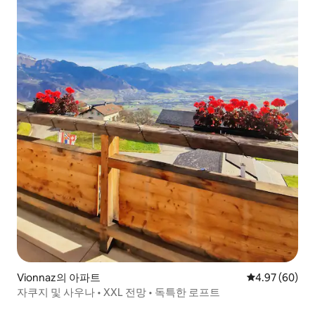
Vionnaz의 아파트
평점 4.97점(5
4.97 (60)
자쿠지 및 사우나 • XXL 전망 • 독특한 로프트