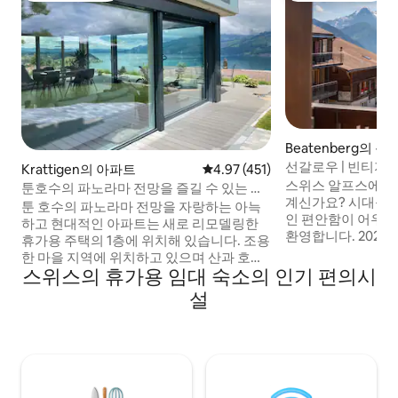
Beatenberg의 
선갈로우 | 빈티지
Krattigen의 아파트
평점 4.97점(5점 만점), 후기 451
4.97 (451)
샬레
스위스 알프스에서 
툰호수의 파노라마 전망을 즐길 수 있는 현
계신가요? 시대를 
대적인 숙소
툰 호수의 파노라마 전망을 자랑하는 아늑
인 편안함이 어우러
하고 현대적인 아파트는 새로 리모델링한
환영합니다. 2024년에 새롭게 리모델링한
휴가용 주택의 1층에 위치해 있습니다. 조용
이곳에서는 완비된 
한 마을 지역에 위치하고 있으며 산과 호수
공간, 레이크 툰, 아
스위스의 휴가용 임대 숙소의 인기 편의시
로 떠나는 여행의 출발점이 됩니다. 4명에
맥의 전망을 감상할
게 이상적입니다. 테라스에서 호수 전망을
설
즐길 수 있습니다. 버스 정류장에서 인터라
즐길 수 있으며, 2개의 의자가 마련되어 있
켄과 베텐베르크역까
습니다. 대형 그릴 공간에는 장작 1상자가
습니다. 야외에 어린
마련되어 있습니다. 파노라마 지도 포함 (다
바비큐 공간이 있어
양한 할인) 인근: 크라티겐 마을/우체국 버
다. 무료 전용 주차장
스 정류장(도보 4분), 마을 상점, 운동장, 등
이.
산로, 툰, 슈피체, 에시, 인터라켄, 베텐베르