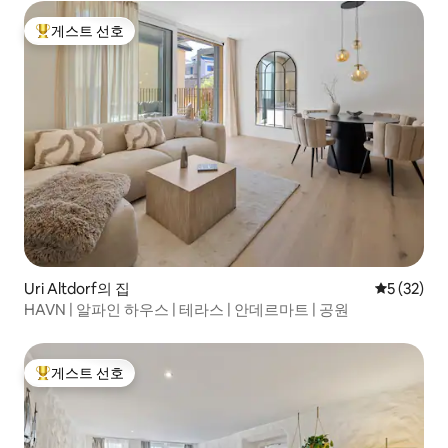
게스트 선호
상위 게스트 선호
Uri Altdorf의 집
평점 5점(5
5 (32)
HAVN | 알파인 하우스 | 테라스 | 안데르마트 | 공원
게스트 선호
상위 게스트 선호