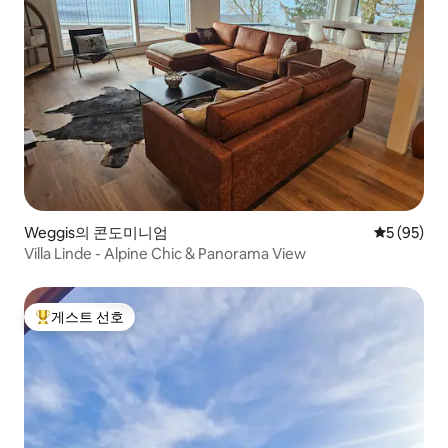
Weggis의 콘도미니엄
평점 5점(5
5 (95)
Villa Linde - Alpine Chic & Panorama View
게스트 선호
상위 게스트 선호