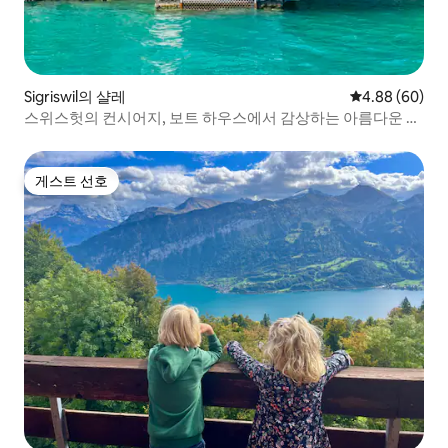
Sigriswil의 샬레
평점 4.88점(5
4.88 (60)
스위스헛의 컨시어지, 보트 하우스에서 감상하는 아름다운 풍
경
게스트 선호
게스트 선호