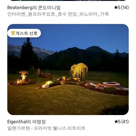
Beatenberg의 콘도미니엄
평점 5점(5
5 (14)
인터라켄_융프라우요흐_호수 전망_파노라마_가족
게스트 선호
상위 게스트 선호
Eigenthal의 야영장
평점 5점(5
5 (41)
알펜가르텐 - 프라이빗 웰니스 리트리트