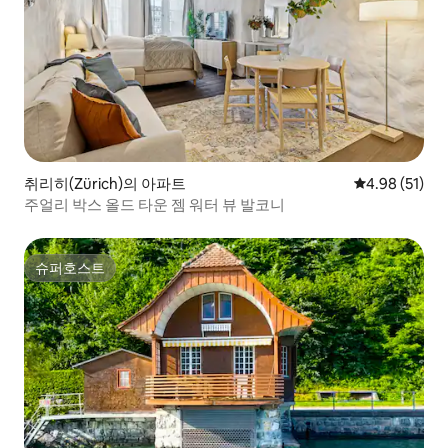
취리히(Zürich)의 아파트
평점 4.98점(5
4.98 (51)
주얼리 박스 올드 타운 젬 워터 뷰 발코니
슈퍼호스트
슈퍼호스트