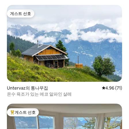
게스트 선호
게스트 선호
Untervaz의 통나무집
평점 4.96점(5
4.96 (71)
온수 욕조가 있는 에코 알파인 샬레
게스트 선호
상위 게스트 선호